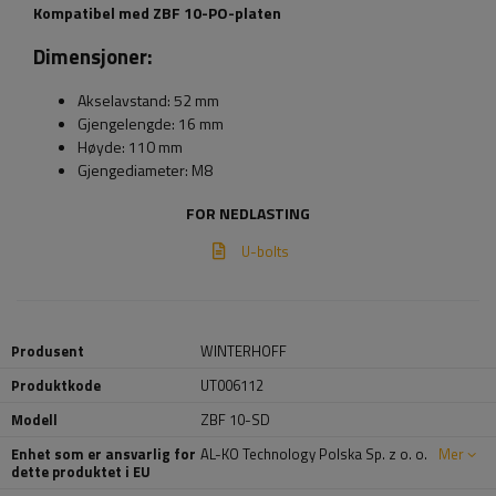
Kompatibel med ZBF 10-PO-platen
Dimensjoner:
Akselavstand: 52 mm
Gjengelengde: 16 mm
Høyde: 110 mm
Gjengediameter: M8
FOR NEDLASTING
U-bolts
Produsent
WINTERHOFF
Produktkode
UT006112
Modell
ZBF 10-SD
Enhet som er ansvarlig for
AL-KO Technology Polska Sp. z o. o.
Mer
dette produktet i EU