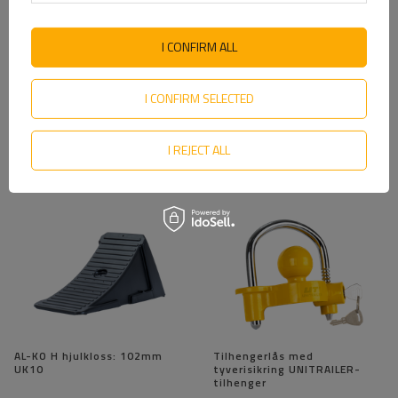
17,72 NOK
netto
37,63 NOK
netto
I CONFIRM ALL
I CONFIRM SELECTED
SE OGSÅ
I REJECT ALL
AL-KO H hjulkloss: 102mm
Tilhengerlås med
UK10
tyverisikring UNITRAILER-
tilhenger