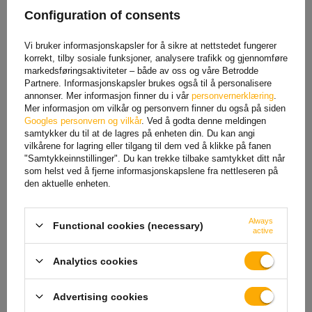
Configuration of consents
Vi bruker informasjonskapsler for å sikre at nettstedet fungerer
korrekt, tilby sosiale funksjoner, analysere trafikk og gjennomføre
markedsføringsaktiviteter – både av oss og våre Betrodde
Partnere. Informasjonskapsler brukes også til å personalisere
annonser. Mer informasjon finner du i vår
personvernerklæring
.
U-bolt med muttere og
U-bolt med muttere og
skiver M12 65/52/65
skiver M12 85/62/85
Mer informasjon om vilkår og personvern finner du også på siden
Googles personvern og vilkår
. Ved å godta denne meldingen
26,91 NOK
netto
29,59 NOK
netto
samtykker du til at de lagres på enheten din. Du kan angi
vilkårene for lagring eller tilgang til dem ved å klikke på fanen
"Samtykkeinnstillinger". Du kan trekke tilbake samtykket ditt når
som helst ved å fjerne informasjonskapslene fra nettleseren på
den aktuelle enheten.
Always
Functional cookies (necessary)
active
Analytics cookies
Advertising cookies
Dromet-kontakt for M10-
M12 U-bolt med muttere og
klemme (1 1/4")
skiver 77/138