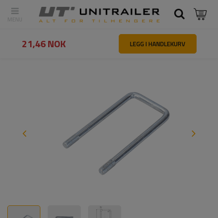
Tilbake
Hovedside
Reservedeler og tilbehør til tilhengere
U-bolt
21,46 NOK
LEGG I HANDLEKURV