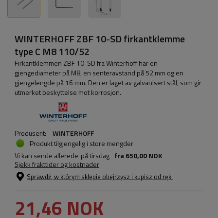
WINTERHOFF ZBF 10-SD firkantklemme
type C M8 110/52
Firkantklemmen ZBF 10-SD fra Winterhoff har en
gjengediameter på M8, en senteravstand på 52 mm og en
gjengelengde på 16 mm. Den er laget av galvanisert stål, som gir
utmerket beskyttelse mot korrosjon.
Produsent:
WINTERHOFF
Produkt tilgjengelig i store mengder
Vi kan sende allerede
på tirsdag
fra
650,00 NOK
Sjekk frakttider og kostnader
Sprawdź, w którym sklepie obejrzysz i kupisz od ręki
21,46 NOK