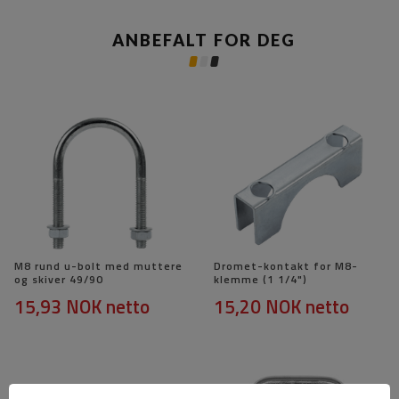
ANBEFALT FOR DEG
M8 rund u-bolt med muttere
Dromet-kontakt for M8-
og skiver 49/90
klemme (1 1/4")
15,93 NOK
netto
15,20 NOK
netto