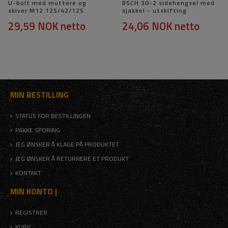
U-bolt med muttere og
BSCH 30-2 sidehengsel med
skiver M12 125/42/125
sjakkel - utskifting
29,59 NOK
netto
24,06 NOK
netto
MIN BESTILLING
STATUS FOR BESTILLINGEN
PAKKE SPORING
JEG ØNSKER Å KLAGE PÅ PRODUKTET
JEG ØNSKER Å RETURNERE ET PRODUKT
KONTAKT
MIN KONTO |
REGISTRER
KURV