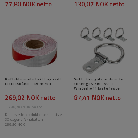
77,80 NOK
netto
130,07 NOK
netto
Reflekterende hvitt og rødt
Sett: Fire gulvholdere for
refleksbånd - 45 m rull
tilhenger, ZBF-50-1
Winterhoff lastefeste
269,02 NOK
netto
87,41 NOK
netto
298,90 NOK
netto
Den laveste produktprisen de siste
30 dagene før rabatten:
298,90 NOK