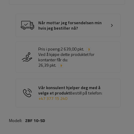
Når mottar jeg forsendelsen min
hvis jeg bestiller nå?
Pris i poeng:
2 639,00 pkt.
Ved å kjøpe dette produktet for
kontanter får du:
26,39 pkt.
Vår konsulent hjelper deg med å
velge et produkt
Bestill på telefon:
+47 377 15 240
Modell:
ZBF 10-SD