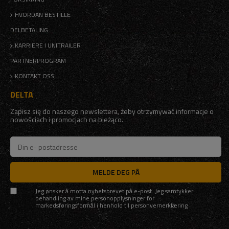
HVORDAN BESTILLE
DELBETALING
KARRIERE I UNITRAILER
PARTNERPROGRAM
KONTAKT OSS
DELTA
Zapisz się do naszego newslettera, żeby otrzymywać informacje o
nowościach i promocjach na bieżąco.
MELDE DEG PÅ
Jeg ønsker å motta nyhetsbrevet på e-post. Jeg samtykker
behandling av mine personopplysninger for
markedsføringsformål i henhold til
personvernerklæring