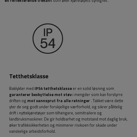
en reflekterende trekant
som øker kjøretøyets synlighet
.
Tetthetsklasse
Baklykter med
IP54 tetthetsklasse
er en solid løsning som
garanterer beskyttelse mot støv
i mengder som kan forstyrre
driften og
mot vannsprut fra alle retninger
. Takket være dette
yter de seg godt under forskjellige værforhold, og sikrer pålitelig
drift i nyttekjøretøyer som tilhengere, semitrailere og
landbruksmaskiner. De gir holdbarhet og motstand mot daglig bruk,
øker trafikksikkerheten og minimerer risikoen for skade under
vanskelige arbeidsforhold.