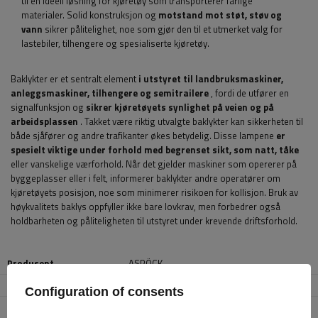
til en ideell løsning for kjøretøy som transporterer farlige
materialer. Solid konstruksjon og
motstand mot støt, støv og
vann
sikrer pålitelighet, noe som gjør den til et utmerket valg for
lastebiler, tilhengere og spesialiserte kjøretøy.
Baklykter er et sentralt element
i utstyret til landbruksmaskiner,
anleggsmaskiner, tilhengere og semitrailere
, fordi de utfører en
signalfunksjon og
sikrer kjøretøyets synlighet på veien og på
arbeidsplassen
. Takket være riktig utvalgte baklykter kan sikkerheten til
både sjåfører og andre trafikanter økes betydelig. Disse lampene
er
spesielt viktige under forhold med begrenset sikt, som natt, tåke
eller vanskelige værforhold. Når det gjelder maskiner som opererer på
byggeplasser eller i felt, informerer baklykter andre operatører om
kjøretøyets posisjon, noe som minimerer risikoen for kollisjon. Bruk av
høykvalitets baklys oppfyller ikke bare lovkrav, men forbedrer også
holdbarheten og påliteligheten til utstyret under krevende driftsforhold.
Produsent
ASPÖCK
Produktkode
UT001445
Configuration of consents
Modell
Multipoint V LED