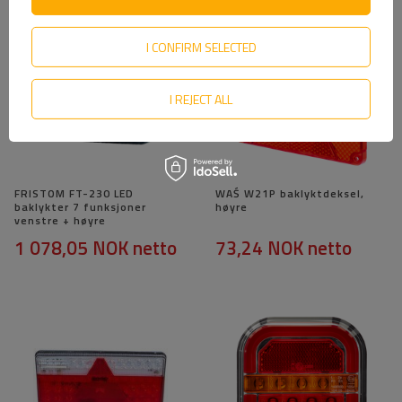
I CONFIRM SELECTED
I REJECT ALL
FRISTOM FT-230 LED
WAŚ W21P baklyktdeksel,
baklykter 7 funksjoner
høyre
venstre + høyre
1 078,05 NOK
netto
73,24 NOK
netto