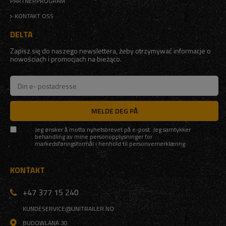
PARTNERPROGRAM
KONTAKT OSS
DELTA
Zapisz się do naszego newslettera, żeby otrzymywać informacje o
nowościach i promocjach na bieżąco.
MELDE DEG PÅ
Jeg ønsker å motta nyhetsbrevet på e-post. Jeg samtykker
behandling av mine personopplysninger for
markedsføringsformål i henhold til
personvernerklæring
KONTAKT
+47 377 15 240
KUNDESERVICE@UNITRAILER.NO
BUDOWLANA 30