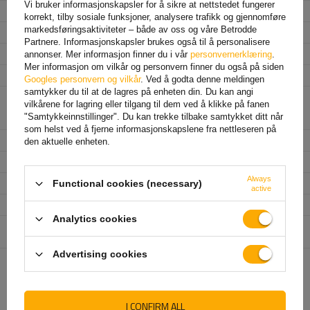
Vi bruker informasjonskapsler for å sikre at nettstedet fungerer
Monteringsside
venstre+høyre
korrekt, tilby sosiale funksjoner, analysere trafikk og gjennomføre
markedsføringsaktiviteter – både av oss og våre Betrodde
Lyskilde
LED/ pære
Partnere. Informasjonskapsler brukes også til å personalisere
Spenning
12 V
annonser. Mer informasjon finner du i vår
personvernerklæring
.
Mer informasjon om vilkår og personvern finner du også på siden
Tilkoblingstype
5 PIN byonet
Googles personvern og vilkår
. Ved å godta denne meldingen
samtykker du til at de lagres på enheten din. Du kan angi
Lampefunksjoner
Posisjonslys
,
Stopplys
,
Retningsindikator
,
vilkårene for lagring eller tilgang til dem ved å klikke på fanen
Baklys
,
Tåkelys
,
Nummerskiltbelysning
,
"Samtykkeinnstillinger". Du kan trekke tilbake samtykket ditt når
Reflektor
som helst ved å fjerne informasjonskapslene fra nettleseren på
Bredde
238 mm
den aktuelle enheten.
Høyde
140 mm
Always
Dybde
55 mm
Functional cookies (necessary)
active
Beskyttelsesklasse
IP 54
Analytics cookies
Enhet som er ansvarlig for
Aspöck Systems Polska Sp. z o.o.
Mer
dette produktet i EU
Advertising cookies
ANBEFALT FOR DEG
I CONFIRM ALL