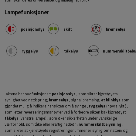
som øker deres universalitet og allsidighet i bruk
Lampefunksjoner
posisjonslys
skilt
bremselys
ryggelys
tåkelys
nummerskiltbely
Lyktene har syv funksjoner:
posisjonslys
, som sikrer kjøretøyets
synlighet ved nattkjøring;
bremselys
, signal bremsing;
et blinklys
som
gjør det mulig å indikere hensikten om å svinge
;
ryggelys
(høyre lykt
)
,
som letter reverseringsmanøvrer ved å forbedre sikten bak kjøretøyet;
tåkelys
(venstre lampe)
, som øker sikkerheten under vanskelige
værforhold, som tåke eller kraftig nedbør
;
nummerskiltbelysning
,
som sikrer at kjøretøyets registreringsnummer er synlig om natten;
og