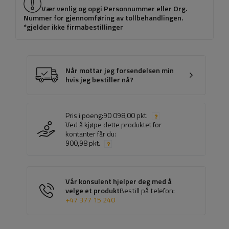
Vær venlig og opgi Personnummer eller Org.
Nummer for gjennomføring av tollbehandlingen.
*gjelder ikke firmabestillinger
Når mottar jeg forsendelsen min
hvis jeg bestiller nå?
Pris i poeng:
90 098,00 pkt.
Ved å kjøpe dette produktet for
kontanter får du:
900,98 pkt.
Vår konsulent hjelper deg med å
velge et produkt
Bestill på telefon:
+47 377 15 240