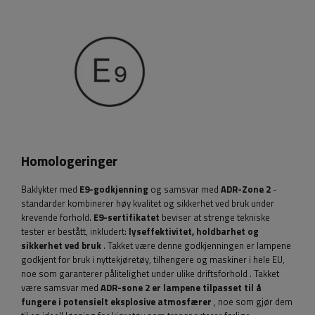
Homologeringer
Baklykter med
E9-godkjenning
og samsvar med
ADR-Zone 2
-
standarder kombinerer høy kvalitet og sikkerhet ved bruk under
krevende forhold.
E9-sertifikatet
beviser at strenge tekniske
tester er bestått, inkludert:
lyseffektivitet, holdbarhet og
sikkerhet ved bruk
. Takket være denne godkjenningen er lampene
godkjent for bruk i nyttekjøretøy, tilhengere og maskiner i hele EU,
noe som garanterer pålitelighet under ulike driftsforhold
. Takket
være samsvar med
ADR-sone 2
er lampene tilpasset til å
fungere i potensielt eksplosive atmosfærer
, noe som gjør dem