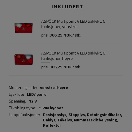
INKLUDERT
ASPÖCK Multipoint V LED baklykt, 6
funksjoner, venstre
366,25 NOK
pris:
/ stk.
ASPÖCK Multipoint V LED baklykt, 6
funksjoner, høyre
366,25 NOK
pris:
/ stk.
Monteringsside:
venstre+høyre
Lyskilde:
LED/ pære
Spenning:
12 V
Tilkoblingstype:
5 PIN byonet
Lampefunksjoner:
Posisjonslys,
Stopplys
,
Retningsindikator
,
Baklys
,
Tåkelys
,
Nummerskiltbelysning
,
Reflektor