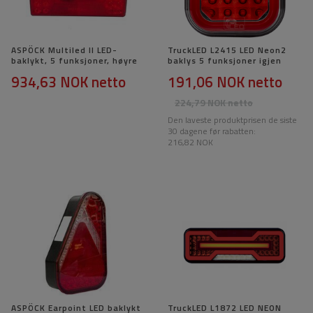
ASPÖCK Multiled II LED-
TruckLED L2415 LED Neon2
baklykt, 5 funksjoner, høyre
baklys 5 funksjoner igjen
934,63 NOK
netto
191,06 NOK
netto
224,79 NOK
netto
Den laveste produktprisen de siste
30 dagene før rabatten:
216,82 NOK
ASPÖCK Earpoint LED baklykt
TruckLED L1872 LED NEON