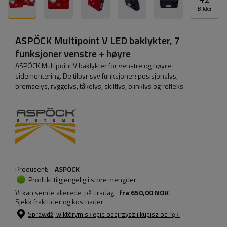
Bilder
ASPÖCK Multipoint V LED baklykter, 7
funksjoner venstre + høyre
ASPÖCK Multipoint V baklykter for venstre og høyre
sidemontering. De tilbyr syv funksjoner: posisjonslys,
bremselys, ryggelys, tåkelys, skiltlys, blinklys og refleks.
Produsent:
ASPÖCK
Produkt tilgjengelig i store mengder
Vi kan sende allerede
på tirsdag
fra
650,00 NOK
Sjekk frakttider og kostnader
Sprawdź, w którym sklepie obejrzysz i kupisz od ręki