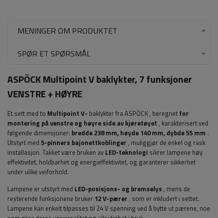
MENINGER OM PRODUKTET
SPØR ET SPØRSMÅL
ASPÖCK Multipoint V baklykter, 7 funksjoner
VENSTRE + HØYRE
Et sett med to
Multipoint V-
baklykter
fra ASPÖCK
, beregnet
for
montering på venstre og høyre side av kjøretøyet
, karakterisert ved
følgende dimensjoner:
bredde
238 mm, høyde 140 mm, dybde 55 mm
.
Utstyrt med
5-pinners bajonettkoblinger
, muliggjør de enkel og rask
installasjon. Takket være bruken av
LED-teknologi
sikrer lampene høy
effektivitet, holdbarhet og energieffektivitet, og garanterer sikkerhet
under ulike veiforhold.
Lampene er utstyrt med
LED-posisjons- og bremselys
, mens de
resterende funksjonene bruker
12 V-pærer
, som er inkludert i settet.
Lampene kan enkelt tilpasses til 24 V spenning ved å bytte ut pærene, noe