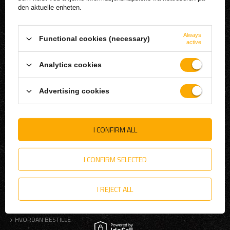
LISTE OVER KJØPTE PRODUKTER
den aktuelle enheten.
BETALINGSHISTORIE
MINE RABATTER
Always
Functional cookies (necessary)
active
NEWSLETTER
FORSKRIFTER
Analytics cookies
LAGRE INFORMASJON
Advertising cookies
FORSENDELSE
BETALINGSMETODER OG PROVISJONER
I CONFIRM ALL
VILKÅR OG BETINGELSER
RETNINGSLINJER FOR PERSONVERN
I CONFIRM SELECTED
TREKK FRA KONTRAKTEN
HJELP
I REJECT ALL
FORSIKRING
HVORDAN BESTILLE