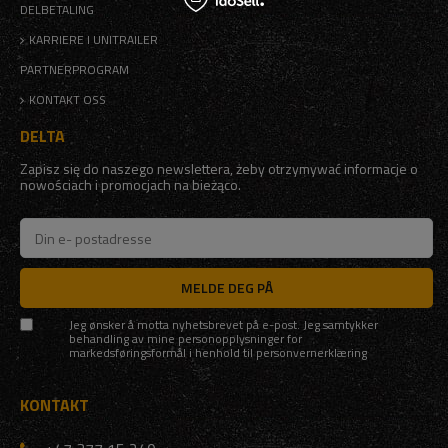
DELBETALING
KARRIERE I UNITRAILER
PARTNERPROGRAM
KONTAKT OSS
DELTA
Zapisz się do naszego newslettera, żeby otrzymywać informacje o
nowościach i promocjach na bieżąco.
MELDE DEG PÅ
Jeg ønsker å motta nyhetsbrevet på e-post. Jeg samtykker
behandling av mine personopplysninger for
markedsføringsformål i henhold til
personvernerklæring
KONTAKT