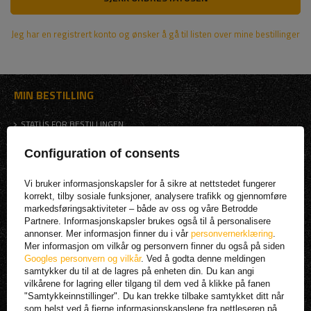
Jeg har en registrert konto og ønsker å gå til listen over mine bestillinger
MIN BESTILLING
STATUS FOR BESTILLINGEN
PAKKE SPORING
Configuration of consents
JEG ØNSKER Å KLAGE PÅ PRODUKTET
JEG ØNSKER Å RETURNERE ET PRODUKT
Vi bruker informasjonskapsler for å sikre at nettstedet fungerer
korrekt, tilby sosiale funksjoner, analysere trafikk og gjennomføre
KONTAKT
markedsføringsaktiviteter – både av oss og våre Betrodde
Partnere. Informasjonskapsler brukes også til å personalisere
MIN KONTO |
annonser. Mer informasjon finner du i vår
personvernerklæring
.
Mer informasjon om vilkår og personvern finner du også på siden
REGISTRER
Googles personvern og vilkår
. Ved å godta denne meldingen
samtykker du til at de lagres på enheten din. Du kan angi
KURV
vilkårene for lagring eller tilgang til dem ved å klikke på fanen
HANDLELISTE
"Samtykkeinnstillinger". Du kan trekke tilbake samtykket ditt når
som helst ved å fjerne informasjonskapslene fra nettleseren på