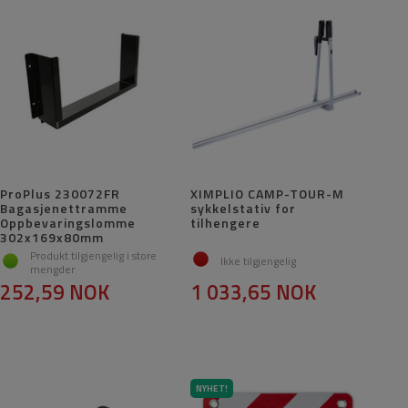
ProPlus 230072FR
XIMPLIO CAMP-TOUR-M
Bagasjenettramme
sykkelstativ for
Oppbevaringslomme
tilhengere
302x169x80mm
Produkt tilgjengelig i store
Ikke tilgjengelig
mengder
252,59 NOK
1 033,65 NOK
NYHET!