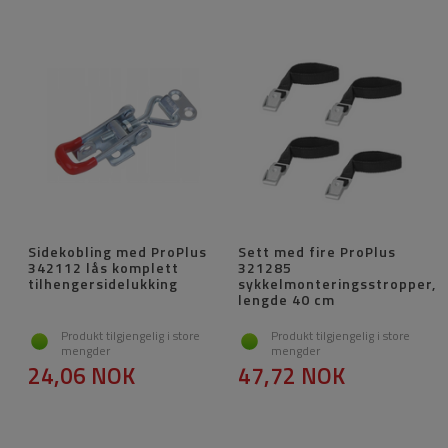
Sidekobling med ProPlus
Sett med fire ProPlus
342112 lås komplett
321285
tilhengersidelukking
sykkelmonteringsstropper,
lengde 40 cm
Produkt tilgjengelig i store
Produkt tilgjengelig i store
mengder
mengder
24,06 NOK
47,72 NOK