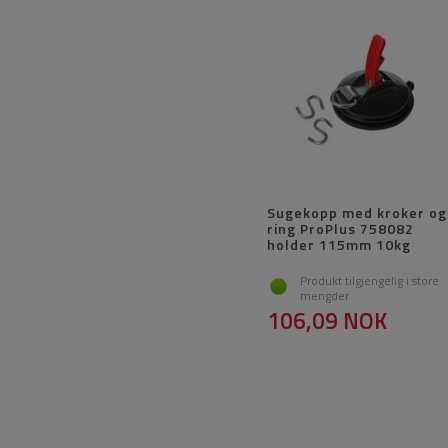
Sugekopp med kroker og
ring ProPlus 758082
holder 115mm 10kg
Produkt tilgjengelig i store
mengder
106,09 NOK