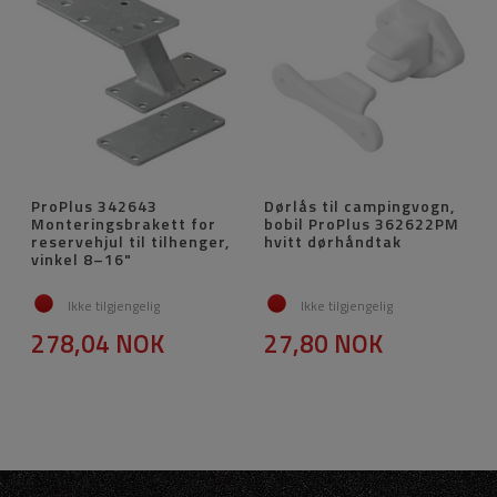
ProPlus 342643
Dørlås til campingvogn,
Monteringsbrakett for
bobil ProPlus 362622PM
reservehjul til tilhenger,
hvitt dørhåndtak
vinkel 8–16"
Ikke tilgjengelig
Ikke tilgjengelig
278,04 NOK
27,80 NOK