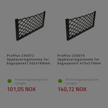
ProPlus 230072
ProPlus 230076
Oppbevaringslomme for
Oppbevaringslomme for
bagasjenett 302x169mm
bagasjenett 415x210mm
Produkt tilgjengelig i store
Produkt tilgjengelig i store
mengder
mengder
101,05 NOK
140,72 NOK