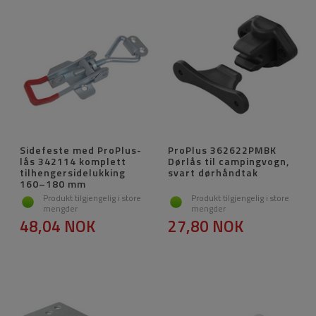
Sidefeste med ProPlus-
ProPlus 362622PMBK
lås 342114 komplett
Dørlås til campingvogn,
tilhengersidelukking
svart dørhåndtak
160–180 mm
Produkt tilgjengelig i store
Produkt tilgjengelig i store
mengder
mengder
48,04 NOK
27,80 NOK