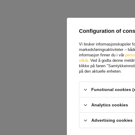
Configuration of con
Vi bruker informasjonskapsler for
markedsføringsaktiviteter – båd
informasjon finner du i vår
perso
vilkår
. Ved å godta denne melding
klikke på fanen "Samtykkeinnstil
ProPlus 342159 sidekrok
på den aktuelle enheten.
for feste av presenning,
tilhengertaustropper
Functional cookies (
Produkt tilgjengelig i store
mengder
Analytics cookies
10,64 NOK
Advertising cookies