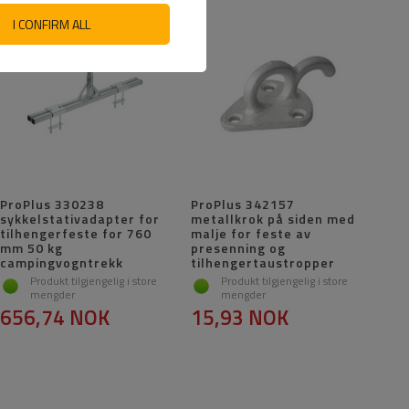
I CONFIRM ALL
ProPlus 330238
ProPlus 342157
sykkelstativadapter for
metallkrok på siden med
tilhengerfeste for 760
malje for feste av
mm 50 kg
presenning og
campingvogntrekk
tilhengertaustropper
Produkt tilgjengelig i store
Produkt tilgjengelig i store
mengder
mengder
656,74 NOK
15,93 NOK