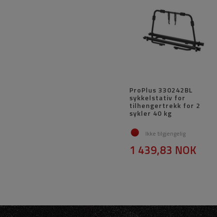
ProPlus 330242BL
sykkelstativ for
tilhengertrekk for 2
sykler 40 kg
Ikke tilgjengelig
1 439,83 NOK