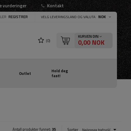
e vurderinger
Kontakt
LLER
REGISTRER
NOK
VELG LEVERINGSLAND OG VALUTA
KURVEN DIN
0,00 NOK
(0)
Hold deg
Outlet
fast!
G
Sorter
Antall produkter funnet:
35
Najlepsza trafność