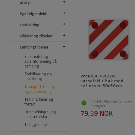
utstyr
Hjul felger dekk
Lastsikring
Bildeler og tilbehør
Campingtilbehør
Elektrisitet og
strømforsyning på
camping
Stabilisering og
ProPlus 361228
nivellering
varselskilt bak med
reflekser 50x50cm
Transport, festing
og oppbevaring
Telt, markiser og
Produkt tilgjengelig i store
fortelt
mengder
79,59 NOK
Husholdnings- og
sanitærutstyr
Tilleggsutstyr