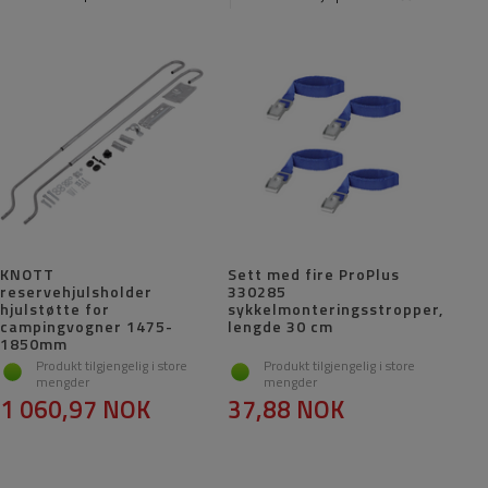
KNOTT
Sett med fire ProPlus
reservehjulsholder
330285
hjulstøtte for
sykkelmonteringsstropper,
campingvogner 1475-
lengde 30 cm
1850mm
Produkt tilgjengelig i store
Produkt tilgjengelig i store
mengder
mengder
1 060,97 NOK
37,88 NOK