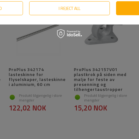
D
I REJECT ALL
ProPlus 342174
ProPlus 342157V01
lasteskinne for
plastkrok på siden med
e
flyselskaper, lasteskinne
malje for feste av
i aluminium, 60 cm
presenning og
tilhengertaustropper
Produkt tilgjengelig i store
Produkt tilgjengelig i store
mengder
mengder
122,02 NOK
15,20 NOK