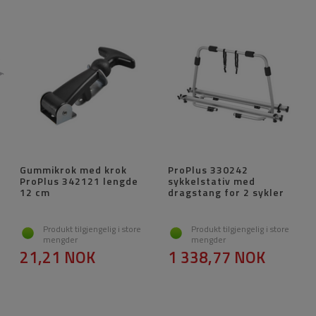
Gummikrok med krok
ProPlus 330242
ProPlus 342121 lengde
sykkelstativ med
12 cm
dragstang for 2 sykler
Produkt tilgjengelig i store
Produkt tilgjengelig i store
mengder
mengder
21,21 NOK
1 338,77 NOK