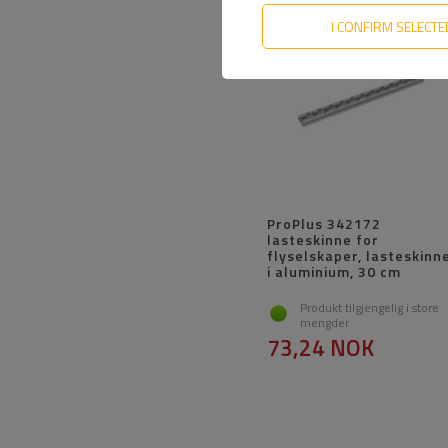
I CONFIRM SELECTE
ProPlus 342172
lasteskinne for
flyselskaper, lasteskinn
i aluminium, 30 cm
Produkt tilgjengelig i store
mengder
73,24 NOK