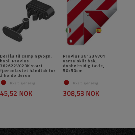
Dørlås til campingvogn,
ProPlus 361234V01
bobil ProPlus
varselskilt bak,
362622V02BK svart
dobbeltsidig tavle,
fjærbelastet håndtak for
50x50cm
å holde døren
Ikke tilgjengelig
Ikke tilgjengelig
45,52 NOK
308,53 NOK