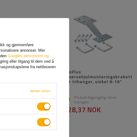
afikk og gjennomføre
rsonalisere annonser. Mer
siden
Googles personvern og
ing eller tilgang til dem ved å
rmasjonskapslene fra nettleseren
ProPlus 342176
ProPlus
lasteskinne for
reservehjulmonteringsbrakett
flyselskaper, lasteskinne
for tilhenger, vinkel 8-16"
i aluminium, 100 cm
Always active
Produkt tilgjengelig i store
Produkt tilgjengelig i store
mengder
mengder
209,67 NOK
328,37 NOK