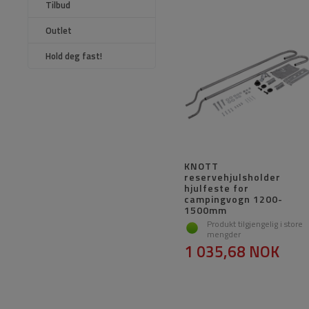
Tilbud
Outlet
Hold deg fast!
KNOTT
reservehjulsholder
hjulfeste for
campingvogn 1200-
1500mm
Produkt tilgjengelig i store
mengder
1 035,68 NOK