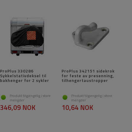
ProPlus 330286
ProPlus 342151 sidekrok
Sykkelstativdeksel til
for feste av presenning,
bakhenger for 2 sykler
tilhengertaustropper
Produkt tilgjengelig i store
Produkt tilgjengelig i store
mengder
mengder
346,09 NOK
10,64 NOK