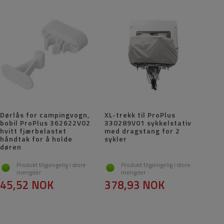
Dørlås for campingvogn,
XL-trekk til ProPlus
bobil ProPlus 362622V02
330289V01 sykkelstativ
hvitt fjærbelastet
med dragstang for 2
håndtak for å holde
sykler
døren
Produkt tilgjengelig i store
Produkt tilgjengelig i store
mengder
mengder
45,52 NOK
378,93 NOK