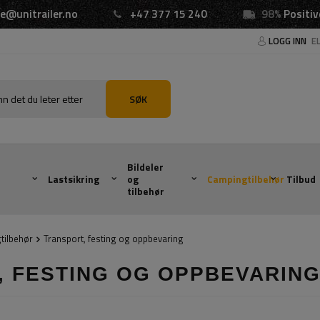
e@unitrailer.no
+47 377 15 240
98%
Positiv
LOGG INN
E
SØK
Bildeler
Lastsikring
og
Campingtilbehør
Tilbud
tilbehør
tilbehør
Transport, festing og oppbevaring
, FESTING OG OPPBEVARIN