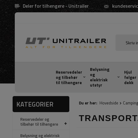
Deler for tilhengere - Unitrailer
kundeservic
Belysning
Reservedeler
Hjul
og
og tilbehør
felger
elektrisk
til tilhengere
dekk
utstyr
KATEGORIER
Du er her:
Hovedside
Camping
TRANSPORT
Reservedeler og
tilbehør til tilhengere
Belysning og elektrisk