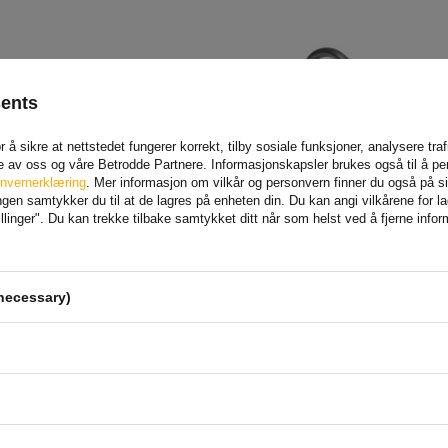
sents
 å sikre at nettstedet fungerer korrekt, tilby sosiale funksjoner, analysere tr
e av oss og våre Betrodde Partnere. Informasjonskapsler brukes også til å pe
nvernerklæring
. Mer informasjon om vilkår og personvern finner du også på 
en samtykker du til at de lagres på enheten din. Du kan angi vilkårene for lagr
linger". Du kan trekke tilbake samtykket ditt når som helst ved å fjerne info
ProPlus 730768
ProPlus 342164
Sykkelbeskyttelsestrekk
lastefeste med enkelt
skinne for flyfrakt på
skinne
necessary)
Produkt tilgjengelig i store
Produkt tilgjengelig i store
mengder
mengder
75,76 NOK
27,80 NOK