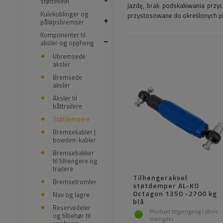
støttebein
jazdę, brak podskakiwania prz
Kulekoblinger og
przystosowane do określonych pr
påløpsbremser
Komponenter til
aksler og oppheng
Ubremsede
aksler
Bremsede
aksler
Aksler til
båttrailere
Støtdempere
Bremsekabler |
bowden-kabler
Bremsebakker
til tilhengere og
trailere
Tilhengeraksel
Bremsetromler
støtdemper AL-KO
Octagon 1350 -2700 kg
Nav og lagre
blå
Reservedeler
Produkt tilgjengelig i store
og tilbehør til
mengder