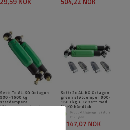
29,59 NOK
504,22 NOK
Sett: To AL-KO Octagon
Sett: 2x AL-KO Octagon
900 -1600 kg
grønn støtdemper 900-
støtdempere
1600 kg + 2x sett med
tilhengeraksel, grønn
AL-KO håndtak
Produkt tilgjengelig i store
Produkt tilgjengelig i store
mengder
mengder
947,97 NOK
1 147,07 NOK