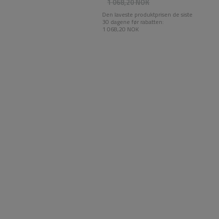
1 068,20 NOK
Den laveste produktprisen de siste
30 dagene før rabatten:
1 068,20 NOK