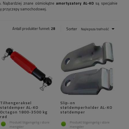
m. Najbardziej znane ośmiokątne
amortyzatory AL-KO
są specjalnie
zdy przyczepy samochodowej.
Sorter
Antall produkter funnet:
28
Najlepsza trafność
Tilhengeraksel
Slip-on
støtdemper AL-KO
støtdemperholder AL-KO
Octagon 1800-3500 kg
støtdemper
rød
Produkt tilgjengelig i store
Produkt tilgjengelig i store
mengder
mengder