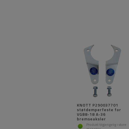
KNOTT P290037701
støtdemperfeste for
VGB8-18 A-36
bremseaksler
Produkt tilgjengelig i store
mengder