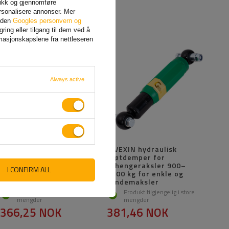
afikk og gjennomføre
rsonalisere annonser. Mer
siden
Googles personvern og
ing eller tilgang til dem ved å
rmasjonskapslene fra nettleseren
Always active
PIVEXIN støtdemper for
PIVEXIN hydraulisk
tilhenger 1350-2700 kg
støtdemper for
tilhengeraksler 900–
I CONFIRM ALL
1600 kg for enkle og
tandemaksler
Produkt tilgjengelig i store
Produkt tilgjengelig i store
mengder
mengder
366,25 NOK
381,46 NOK