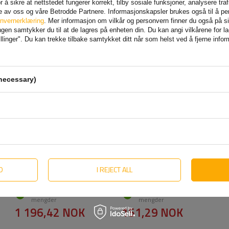
 å sikre at nettstedet fungerer korrekt, tilby sosiale funksjoner, analysere tr
e av oss og våre Betrodde Partnere. Informasjonskapsler brukes også til å pe
nvernerklæring
. Mer informasjon om vilkår og personvern finner du også på 
en samtykker du til at de lagres på enheten din. Du kan angi vilkårene for lagr
linger". Du kan trekke tilbake samtykket ditt når som helst ved å fjerne info
necessary)
Sett: 2x AL-KO Octagon
KNOTT
blå støtdemper 1350-
støtdemperbraketter for
2700 kg + 2x sett med
VGB8-13 A-36 bremsede
D
I REJECT ALL
AL-KO håndtak
aksler
Produkt tilgjengelig i store
Produkt tilgjengelig i store
mengder
mengder
1 196,42 NOK
151,29 NOK