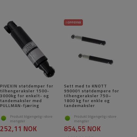
I OPPRYKK
PIVEXIN støtdemper for
Sett med to KNOTT
tilhengeraksler 1500-
990001 støtdempere for
3000kg for enkelt- og
tilhengeraksler 750–
tandemaksler med
1800 kg for enkle og
PULLMAN-fjæring
tandemaksler
Produkt tilgjengelig i store
Produkt tilgjengelig i store
mengder
mengder
252,11 NOK
854,55 NOK