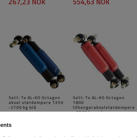
267,23 NOK
554,63 NOK
Sett: To AL-KO Octagon
Sett: To AL-KO Octagon
aksel støtdempere 1350
1800
-2700 kg blå
tilhengerakselstøtdempere
- 3500 kg rød
Produkt tilgjengelig i store
Produkt tilgjengelig i store
mengder
mengder
sents
997,32 NOK
997,32 NOK