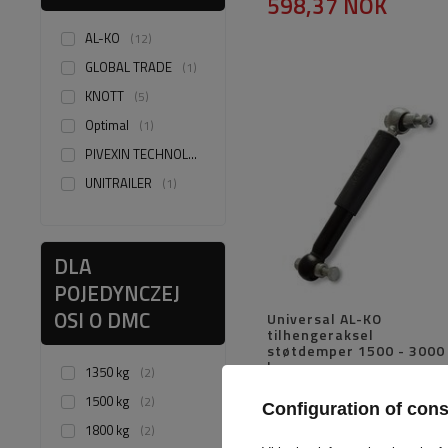
598,37 NOK
AL-KO
12
GLOBAL TRADE
1
KNOTT
5
Optimal
1
PIVEXIN TECHNOLOGY
8
UNITRAILER
1
DLA
POJEDYNCZEJ
OSI O DMC
Universal AL-KO
tilhengeraksel
støtdemper 1500 - 3000
kg
1350 kg
2
Produkt tilgjengelig i store
1500 kg
2
mengder
Configuration of con
383,24 NOK
1800 kg
2