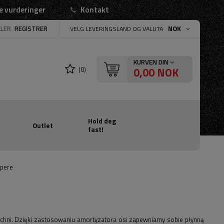
e vurderinger
Kontakt
LLER
REGISTRER
NOK
VELG LEVERINGSLAND OG VALUTA
KURVEN DIN
0,00 NOK
(0)
Hold deg
Outlet
fast!
pere
hni. Dzięki zastosowaniu amortyzatora osi zapewniamy sobie płynną