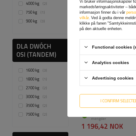
Vi bruker informasjonskapsler for
4000 kg
2
markedsføringsaktiviteter – båd
750 kg
1
informasjon finner du i vår
perso
vilkår
. Ved å godta denne melding
900 kg
3
klikke på fanen "Samtykkeinnstil
på den aktuelle enheten.
DLA DWÓCH
Functional cookies (
OSI (TANDEM)
Analytics cookies
1600 kg
3
Advertising cookies
1800 kg
1
2700 kg
2
Sett: 2x AL-KO Octagon
rød 1800-3500 kg
3000 kg
2
støtdemper + 2x sett
I CONFIRM SELECTE
med AL-KO håndtak
3500 kg
2
7500 kg
Produkt tilgjengelig i store
2
mengder
1 196,42 NOK