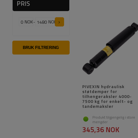
PRIS
NOK
-
NOK
BRUK FILTRERING
PIVEXIN hydraulisk
støtdemper for
tilhengeraksler 4000-
7500 kg for enkelt- og
tandemaksler
Produkt tilgjengelig i store
mengder
345,36 NOK