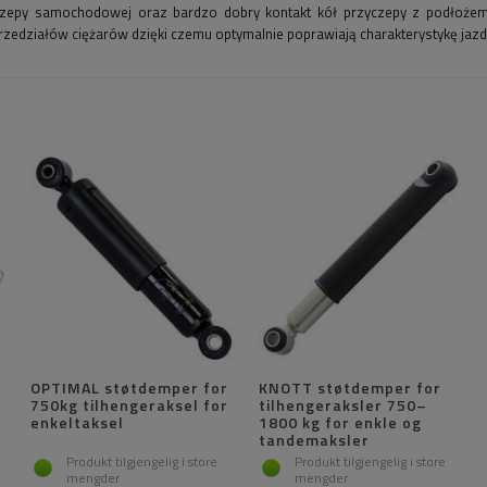
yczepy samochodowej oraz bardzo dobry kontakt kół przyczepy z podłoże
zedziałów ciężarów dzięki czemu optymalnie poprawiają charakterystykę ja
OPTIMAL støtdemper for
KNOTT støtdemper for
750kg tilhengeraksel for
tilhengeraksler 750–
enkeltaksel
1800 kg for enkle og
tandemaksler
Produkt tilgjengelig i store
Produkt tilgjengelig i store
mengder
mengder