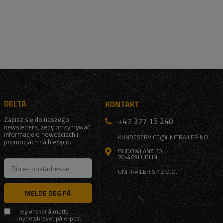
DELTA
KONTAKT
Zapisz się do naszego
+47 377 15 240
newslettera, żeby otrzymywać
informacje o nowościach i
KUNDESERVICE@UNITRAILER.NO
promocjach na bieżąco.
BUDOWLANA 30
20-469
LUBLIN
UNITRAILER SP. Z O.O.
MELDE DEG PÅ
Jeg ønsker å motta
nyhetsbrevet på e-post.