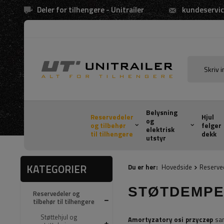
Deler for tilhengere - Unitrailer
kundeservic
Belysning
Reservedeler
Hjul
og
og tilbehør
felger
elektrisk
til tilhengere
dekk
utstyr
KATEGORIER
Du er her:
Hovedside
Reserved
STØTDEMP
Reservedeler og
tilbehør til tilhengere
Støttehjul og
Amortyzatory osi przyczep
sam