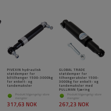
PIVEXIN hydraulisk
GLOBAL TRADE
støtdemper for
støtdemper for
biltilhenger 1500-3000kg
tilhengeraksler 1500-
for enkelt- og
3000kg for enkelt- og
tandemaksler
tandemaksler med
PULLMAN fjæring
Produkt tilgjengelig i store
Produkt tilgjengelig i store
mengder
mengder
317,63 NOK
267,23 NOK