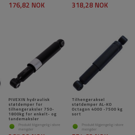
176,82 NOK
318,28 NOK
PIVEXIN hydraulisk
Tilhengeraksel
støtdemper for
støtdemper AL-KO
tilhengeraksler 750-
Octagon 4000 -7500 kg
1800kg for enkelt- og
sort
tandemaksler
Produkt tilgjengelig i store
Produkt tilgjengelig i store
mengder
mengder