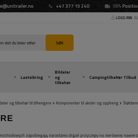
e@unitrailer.no
+47 377 15 240
98%
Positiv
LOGG INN
E
SØK
Bildeler
Lastsikring
og
Campingtilbehør
Tilbud
tilbehør
eler og tilbehør til tilhengere
Komponenter til aksler og oppheng
Støtdem
ERE
ochodowych zapobiegają narastaniu drgań przyczepy na nierównej nawierzc