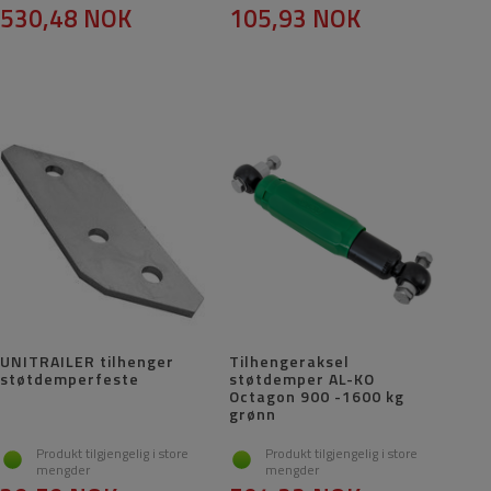
530,48 NOK
105,93 NOK
UNITRAILER tilhenger
Tilhengeraksel
støtdemperfeste
støtdemper AL-KO
Octagon 900 -1600 kg
grønn
Produkt tilgjengelig i store
Produkt tilgjengelig i store
mengder
mengder