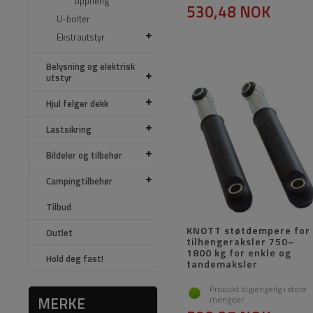
oppheng
530,48 NOK
U-bolter
Ekstrautstyr
Belysning og elektrisk
utstyr
Hjul felger dekk
Lastsikring
Bildeler og tilbehør
Campingtilbehør
Tilbud
KNOTT støtdempere for
Outlet
tilhengeraksler 750–
1800 kg for enkle og
Hold deg fast!
tandemaksler
Produkt tilgjengelig i store
MERKE
mengder