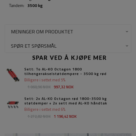
Tandem:
3500 kg
MENINGER OM PRODUKTET
SPØR ET SPØRSMÅL
SPAR VED Å KJØPE MER
Sett: To AL-KO Octagon 1800
tilhengerakselstøtdempere - 3500 kg rød
Billigere i settet med 5%
1 060,96 NOK
997,32 NOK
Sett: 2x AL-KO Octagon rød 1800-3500 kg
støtdemper + 2x sett med AL-KO håndtak
Billigere i settet med 6%
1 272,82 NOK
1 196,42 NOK