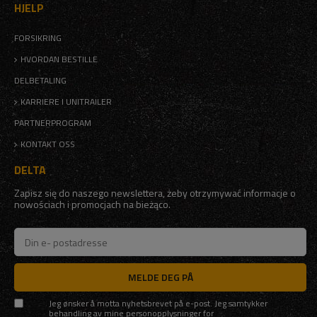
HJELP
FORSIKRING
HVORDAN BESTILLE
DELBETALING
KARRIERE I UNITRAILER
PARTNERPROGRAM
KONTAKT OSS
DELTA
Zapisz się do naszego newslettera, żeby otrzymywać informacje o
nowościach i promocjach na bieżąco.
MELDE DEG PÅ
Jeg ønsker å motta nyhetsbrevet på e-post. Jeg samtykker
behandling av mine personopplysninger for