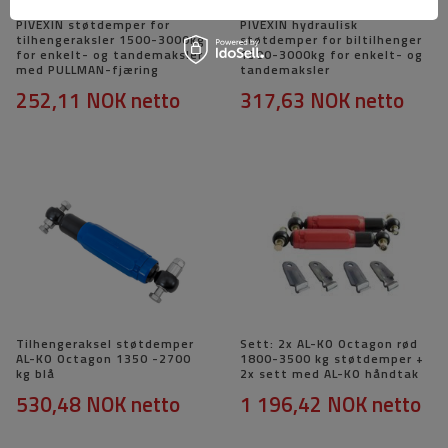
PIVEXIN støtdemper for
PIVEXIN hydraulisk
tilhengeraksler 1500-3000kg
støtdemper for biltilhenger
for enkelt- og tandemaksler
1500-3000kg for enkelt- og
med PULLMAN-fjæring
tandemaksler
252,11 NOK
netto
317,63 NOK
netto
Tilhengeraksel støtdemper
Sett: 2x AL-KO Octagon rød
AL-KO Octagon 1350 -2700
1800-3500 kg støtdemper +
kg blå
2x sett med AL-KO håndtak
530,48 NOK
netto
1 196,42 NOK
netto