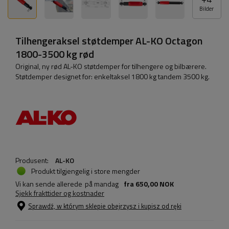
Bilder
Tilhengeraksel støtdemper AL-KO Octagon
1800-3500 kg rød
Original, ny rød AL-KO støtdemper for tilhengere og bilbærere.
Støtdemper designet for: enkeltaksel 1800 kg tandem 3500 kg.
Produsent:
AL-KO
Produkt tilgjengelig i store mengder
Vi kan sende allerede
på mandag
fra
650,00 NOK
Sjekk frakttider og kostnader
Sprawdź, w którym sklepie obejrzysz i kupisz od ręki