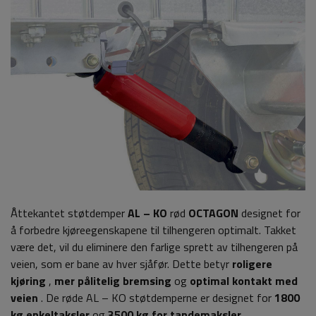
Åttekantet støtdemper
AL – KO
rød
OCTAGON
designet for
å forbedre kjøreegenskapene til tilhengeren optimalt. Takket
være det, vil du eliminere den farlige sprett av tilhengeren på
veien, som er bane av hver sjåfør. Dette betyr
roligere
kjøring
,
mer pålitelig bremsing
og
optimal kontakt med
veien
. De røde AL – KO støtdemperne er designet for
1800
kg enkeltaksler
og
3500 kg for tandemaksler
.