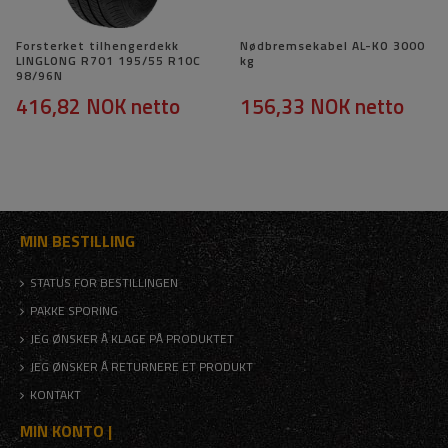
Forsterket tilhengerdekk
Nødbremsekabel AL-KO 3000
LINGLONG R701 195/55 R10C
kg
98/96N
416,82 NOK
netto
156,33 NOK
netto
MIN BESTILLING
STATUS FOR BESTILLINGEN
PAKKE SPORING
JEG ØNSKER Å KLAGE PÅ PRODUKTET
JEG ØNSKER Å RETURNERE ET PRODUKT
KONTAKT
MIN KONTO |