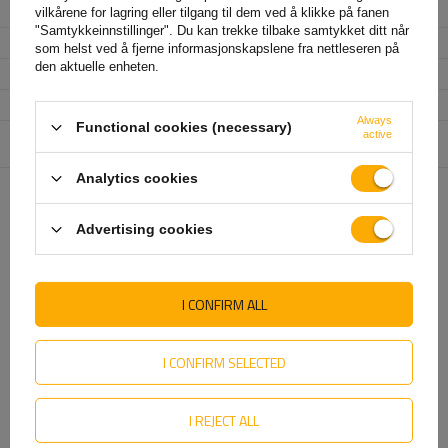
Produktkode
UT000085
vilkårene for lagring eller tilgang til dem ved å klikke på fanen
"Samtykkeinnstillinger". Du kan trekke tilbake samtykket ditt når
Modell
Støtdemper Octagon rød
som helst ved å fjerne informasjonskapslene fra nettleseren på
den aktuelle enheten.
Enkelaksling
1800 kg
Tandem
3500 kg
Always
Functional cookies (necessary)
Enhet som er ansvarlig for
AL-KO Technology Polska Sp. z o. o.
Mer
active
dette produktet i EU
Analytics cookies
ANBEFALT FOR DEG
Advertising cookies
I CONFIRM ALL
I CONFIRM SELECTED
I REJECT ALL