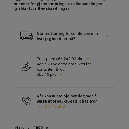
Nummer for gjennomføring av tollbehandlingen.
*gjelder ikke firmabestillinger
Når mottar jeg forsendelsen min
hvis jeg bestiller nå?
Pris i poeng:
65 249,00 pkt.
Ved å kjøpe dette produktet for
kontanter får du:
652,49 pkt.
Vår konsulent hjelper deg med å
velge et produkt
Bestill på telefon:
+47 377 15 240
Enkelaksling:
1800 kg