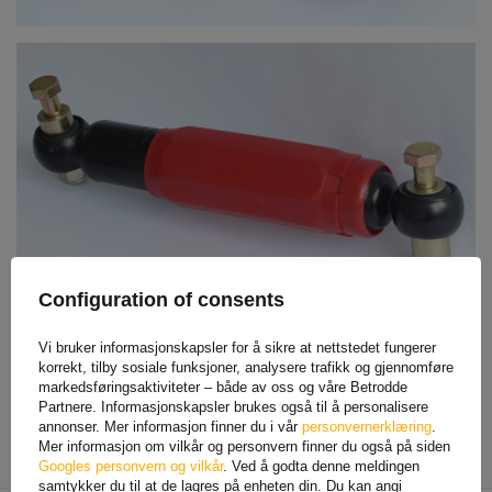
Configuration of consents
FOR NEDLASTING
Vi bruker informasjonskapsler for å sikre at nettstedet fungerer
korrekt, tilby sosiale funksjoner, analysere trafikk og gjennomføre
Axle shock absorbers
markedsføringsaktiviteter – både av oss og våre Betrodde
Partnere. Informasjonskapsler brukes også til å personalisere
annonser. Mer informasjon finner du i vår
personvernerklæring
.
Mer informasjon om vilkår og personvern finner du også på siden
Googles personvern og vilkår
. Ved å godta denne meldingen
Produsent
AL-KO
samtykker du til at de lagres på enheten din. Du kan angi