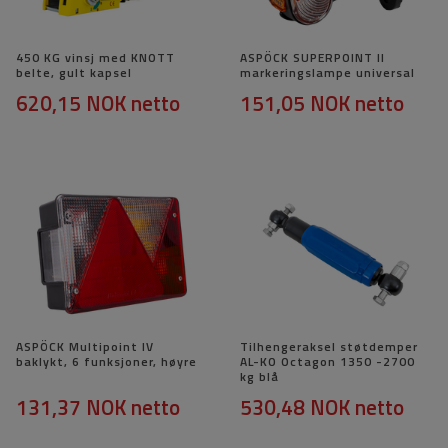
450 KG vinsj med KNOTT
ASPÖCK SUPERPOINT II
belte, gult kapsel
markeringslampe universal
620,15 NOK
netto
151,05 NOK
netto
ASPÖCK Multipoint IV
Tilhengeraksel støtdemper
baklykt, 6 funksjoner, høyre
AL-KO Octagon 1350 -2700
kg blå
131,37 NOK
netto
530,48 NOK
netto