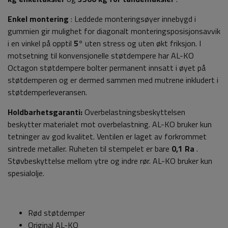
Enkel montering
: Leddede monteringsøyer innebygd i
gummien gir mulighet for diagonalt monteringsposisjonsavvik
i en vinkel på opptil
5°
uten stress og uten økt friksjon. I
motsetning til konvensjonelle støtdempere har AL-KO
Octagon støtdempere bolter permanent innsatt i øyet på
støtdemperen og er dermed sammen med mutrene inkludert i
støtdemperleveransen.
Holdbarhetsgaranti:
Overbelastningsbeskyttelsen
beskytter materialet mot overbelastning. AL-KO bruker kun
tetninger av god kvalitet. Ventilen er laget av forkrommet
sintrede metaller. Ruheten til stempelet er bare
0,1 Ra
.
Støvbeskyttelse mellom ytre og indre rør. AL-KO bruker kun
spesialolje.
Rød støtdemper
Original AL-KO