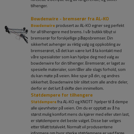
tilhenger.
Bowdenwire - bremserør fra AL-KO
Bowdenwire
produsert av AL-KO egner seg perfekt
for all tilhengere med brems. I vår butikk tilbyt vi
bremserør for forskjellige påløpsbremser. Din
sikkerhet avhenger av riktig valg og oppkobling av
bremserøret, så det kan være lurt å ta kontakt med
våre spesialister som kan hjelpe deg med valg av
bowdenwire for din tilhenger. Bremserør, er laget av
spesielle materialer, som tåler alle slags forhold, som
du kan møte på veien. Ikke spar på din, og andres
sikkerhet. Bowdenwire blir slitet som alle andre deler,
derfor er det lurt å skifte den innimellom.
Støtdempere for tilhengere
Støtdempere
fra AL-KO og KNOTT hjelper til å dempe
alle ujevnheter på veien. Om du er opptatt av å ha
størst mulig komfort mens du kjører med eller uten last,
er støtdempere det beste valget. Disse bør velges
etter tillatt totalvekt. Normalt vil produsentene
informere om hvor sterke støtdempere er ved farge.