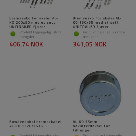
Bremsesko for aksler AL-
Bremsesko for aksler AL-
KO 200x50 med et sett
KO 160x35 med et sett
UNITRAILER fjærer
UNITRAILER fjærer
Produkt tilgjengelig i store
Produkt tilgjengelig i store
mengder
mengder
406,74 NOK
341,05 NOK
Bowdenkabel bremsekabel
AL-KO 55mm
AL-KO 1320/1516
navlagerdeksel for
tilhenger
Produkt tilgjengelig i store
Produktet er tilgjengelig i