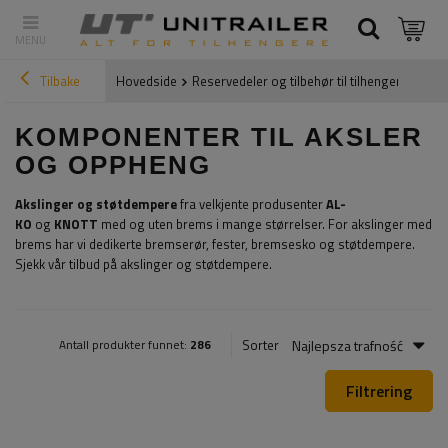
Tilbake
Hovedside
Reservedeler og tilbehør til tilhengere
Komp
KOMPONENTER TIL AKSLER
OG OPPHENG
Akslinger og støtdempere
fra velkjente produsenter
AL-
KO
og
KNOTT
med og uten brems i mange størrelser. For akslinger med
brems har vi dedikerte bremserør, fester, bremsesko og støtdempere.
Sjekk vår tilbud på akslinger og støtdempere.
Najlepsza trafność
Sorter
Antall produkter funnet:
286
Filtrering