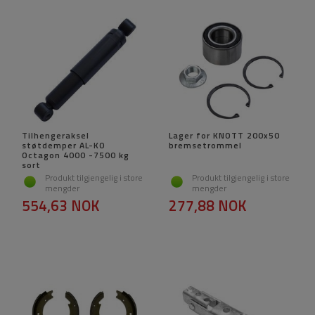
Tilhengeraksel
Lager for KNOTT 200x50
støtdemper AL-KO
bremsetrommel
Octagon 4000 -7500 kg
sort
Produkt tilgjengelig i store
Produkt tilgjengelig i store
mengder
mengder
554,63 NOK
277,88 NOK