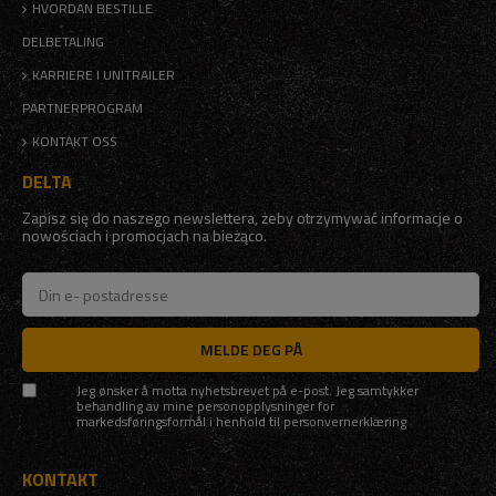
HVORDAN BESTILLE
DELBETALING
KARRIERE I UNITRAILER
PARTNERPROGRAM
KONTAKT OSS
DELTA
Zapisz się do naszego newslettera, żeby otrzymywać informacje o
nowościach i promocjach na bieżąco.
MELDE DEG PÅ
Jeg ønsker å motta nyhetsbrevet på e-post. Jeg samtykker
behandling av mine personopplysninger for
markedsføringsformål i henhold til
personvernerklæring
KONTAKT