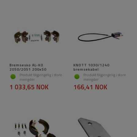
Bremsesko AL-KO
KNOTT 1030/1240
2050/2051 200x50
bremsekabel
Produkt tilgjengelig i store
Produkt tilgjengelig i store
mengder
mengder
1 033,65 NOK
166,41 NOK