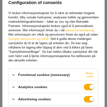
Configuration of consents
Vi bruker informasjonskapsler for å sikre at nettstedet fungerer
korrekt, tilby sosiale funksjoner, analysere trafikk og gjennomføre
markedsføringsaktiviteter – både av oss og våre Betrodde
Partnere. Informasjonskapsler brukes også til å personalisere
annonser. Mer informasjon finner du i vår
personvernerklæring
.
Mer informasjon om vilkår og personvern finner du også på siden
Googles personvern og vilkår
. Ved å godta denne meldingen
samtykker du til at de lagres på enheten din. Du kan angi
vilkårene for lagring eller tilgang til dem ved å klikke på fanen
"Samtykkeinnstillinger". Du kan trekke tilbake samtykket ditt når
Bremsesko 200x50 for
Bremsesko 250x40 for
som helst ved å fjerne informasjonskapslene fra nettleseren på
bremsede aksler KNOTT
bremsede aksler KNOTT
20-2425/1 SETT
25-2025 Ryggmatte
den aktuelle enheten.
KOMPLETT
Produkt tilgjengelig i store
Produkt tilgjengelig i store
mengder
mengder
Always
Functional cookies (necessary)
293,00 NOK
330,32 NOK
active
Analytics cookies
Advertising cookies