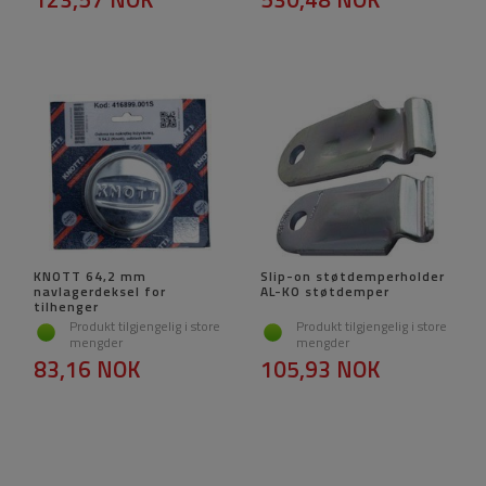
KNOTT 64,2 mm
Slip-on støtdemperholder
navlagerdeksel for
AL-KO støtdemper
tilhenger
Produkt tilgjengelig i store
Produkt tilgjengelig i store
mengder
mengder
83,16 NOK
105,93 NOK