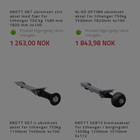
KNOTT VR7 ubremset stiv
AL-KO OPTIMA ubremset
aksel med fjær for
aksel for tilhenger 750kg
tilhenger 750 kg 1480 mm
1500mm 1820mm 4x100
1820 mm 4x100
Produkt tilgjengelig i store
Produkt tilgjengelig i store
mengder
mengder
1 263,00 NOK
1 843,98 NOK
KNOTT VG7-L ubremset
KNOTT VGB13 bremseaksel
aksel for tilhenger 750kg
for tilhenger / bergingsbil
1130mm 1430mm 4x100
1350kg 1200mm 1570mm
5x112