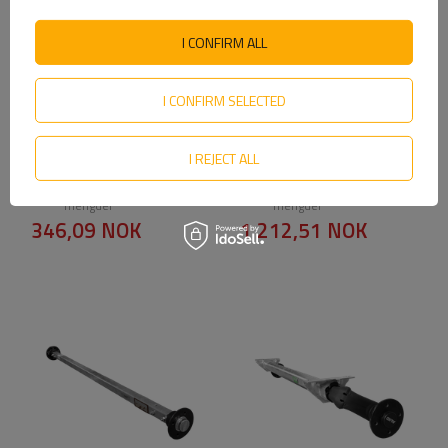
I CONFIRM ALL
I CONFIRM SELECTED
Bremsesko 230x60 for
KNOTT VR7 ubremset stiv
bremsede aksler AL-KO
aksel fjæraksel for
I REJECT ALL
2360/2361 SETT
tilhenger 750 kg 1240 mm
1580 mm 4x100
Produkt tilgjengelig i store
Produkt tilgjengelig i store
mengder
mengder
346,09 NOK
1 212,51 NOK