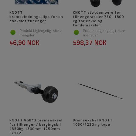
KNOTT
KNOTT støtdempere for
bremseledningsklips for en
tilhengeraksler 750–1800
enakslet tilhenger
kg for enkle og
tandemaksler
Produkt tilgjengelig i store
Produkt tilgjengelig i store
mengder
mengder
46,90 NOK
598,37 NOK
KNOTT VGB13 bremseaksel
Bremsekabel KNOTT
for tilhenger / bergingsbil
1030/1220 ny type
1350kg 1300mm 1750mm
5x112