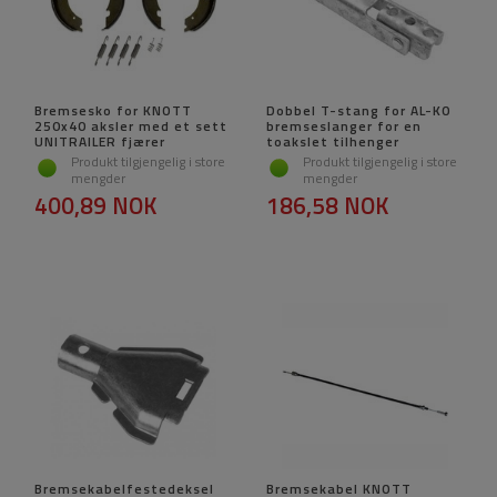
Bremsesko for KNOTT
Dobbel T-stang for AL-KO
250x40 aksler med et sett
bremseslanger for en
UNITRAILER fjærer
toakslet tilhenger
Produkt tilgjengelig i store
Produkt tilgjengelig i store
mengder
mengder
400,89 NOK
186,58 NOK
Bremsekabelfestedeksel
Bremsekabel KNOTT