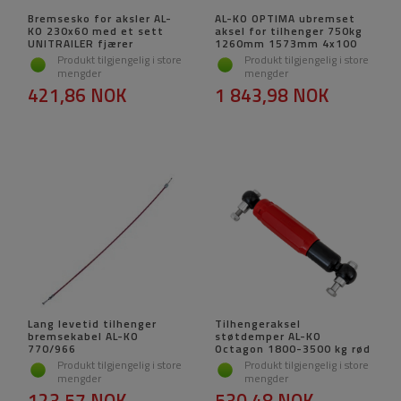
Bremsesko for aksler AL-
AL-KO OPTIMA ubremset
KO 230x60 med et sett
aksel for tilhenger 750kg
UNITRAILER fjærer
1260mm 1573mm 4x100
Produkt tilgjengelig i store
Produkt tilgjengelig i store
mengder
mengder
421,86 NOK
1 843,98 NOK
Lang levetid tilhenger
Tilhengeraksel
bremsekabel AL-KO
støtdemper AL-KO
770/966
Octagon 1800-3500 kg rød
Produkt tilgjengelig i store
Produkt tilgjengelig i store
mengder
mengder
123,57 NOK
530,48 NOK