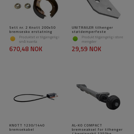
Sett nr. 2 Knott 200x50
UNITRAILER tilhenger
bremsesko erstatning
støtdemperfeste
Produktet er tilgjengelig i
Produkt tilgjengelig i store
små kvanta
mengder
670,48 NOK
29,59 NOK
KNOTT 1230/1440
AL-KO COMPACT
bremsekabel
bremseaksel for tilhenger
/ bergingsbil 1350kg