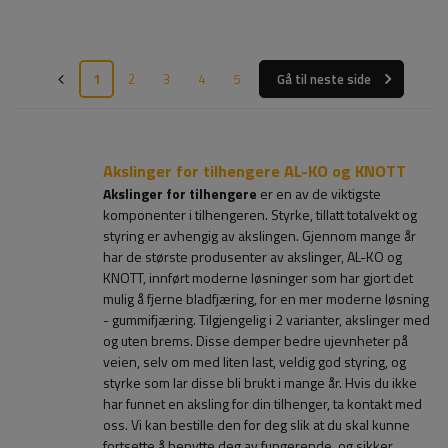
1
2
3
4
5
Gå til neste side
Akslinger for tilhengere AL-KO og KNOTT
Akslinger for tilhengere
er en av de viktigste
komponenter i tilhengeren. Styrke, tillatt totalvekt og
styring er avhengig av akslingen. Gjennom mange år
har de største produsenter av akslinger, AL-KO og
KNOTT, innført moderne løsninger som har gjort det
mulig å fjerne bladfjæring, for en mer moderne løsning
- gummifjæring. Tilgjengelig i 2 varianter, akslinger med
og uten brems. Disse demper bedre ujevnheter på
veien, selv om med liten last, veldig god styring, og
styrke som lar disse bli brukt i mange år. Hvis du ikke
har funnet en aksling for din tilhenger, ta kontakt med
oss. Vi kan bestille den for deg slik at du skal kunne
fortsette å benytte deg av fungerende, og sikker