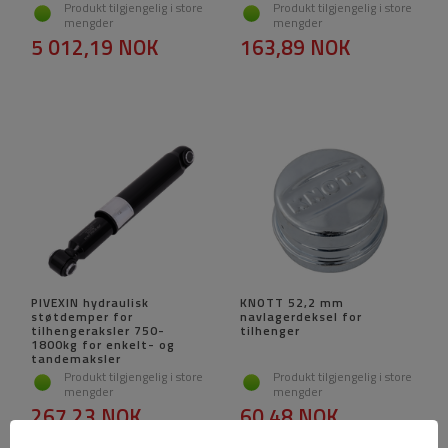
Produkt tilgjengelig i store
Produkt tilgjengelig i store
mengder
mengder
5 012,19 NOK
163,89 NOK
PIVEXIN hydraulisk
KNOTT 52,2 mm
støtdemper for
navlagerdeksel for
tilhengeraksler 750-
tilhenger
1800kg for enkelt- og
tandemaksler
Produkt tilgjengelig i store
Produkt tilgjengelig i store
mengder
mengder
267,23 NOK
60,48 NOK