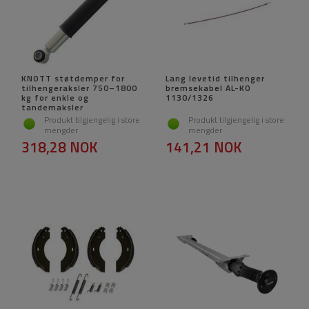
KNOTT støtdemper for
Lang levetid tilhenger
tilhengeraksler 750–1800
bremsekabel AL-KO
kg for enkle og
1130/1326
tandemaksler
Produkt tilgjengelig i store
Produkt tilgjengelig i store
mengder
mengder
318,28 NOK
141,21 NOK