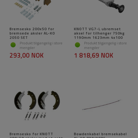
Bremsesko 200x50 for
KNOTT VG7-L ubremset
bremsede aksler AL-KO
aksel for tilhenger 750kg
2050 SET
1190mm 1623mm 4x100
Produkt tilgjengelig i store
Produkt tilgjengelig i store
mengder
mengder
293,00 NOK
1 818,69 NOK
Bremsesko for KNOTT
Bowdenkabel bremsekabel