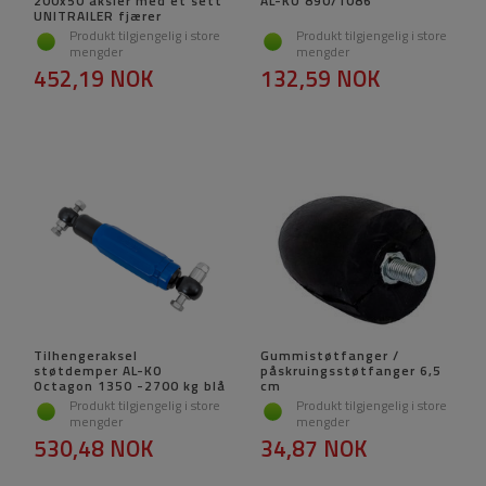
200x50 aksler med et sett
AL-KO 890/1086
UNITRAILER fjærer
Produkt tilgjengelig i store
Produkt tilgjengelig i store
mengder
mengder
452,19 NOK
132,59 NOK
Tilhengeraksel
Gummistøtfanger /
støtdemper AL-KO
påskruingsstøtfanger 6,5
Octagon 1350 -2700 kg blå
cm
Produkt tilgjengelig i store
Produkt tilgjengelig i store
mengder
mengder
530,48 NOK
34,87 NOK