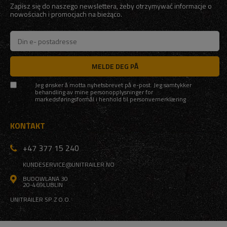
Zapisz się do naszego newslettera, żeby otrzymywać informacje o
nowościach i promocjach na bieżąco.
MELDE DEG PÅ
Jeg ønsker å motta nyhetsbrevet på e-post. Jeg samtykker
behandling av mine personopplysninger for
markedsføringsformål i henhold til
personvernerklæring
KONTAKT
+47 377 15 240
KUNDESERVICE@UNITRAILER.NO
BUDOWLANA 30
20-469
LUBLIN
UNITRAILER SP. Z O.O.