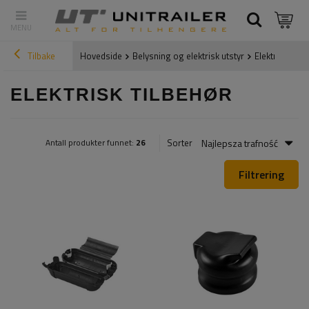
Tilbake
Hovedside
Belysning og elektrisk utstyr
Elektrisk tilb
ELEKTRISK TILBEHØR
Najlepsza trafność
Sorter
Antall produkter funnet:
26
Filtrering