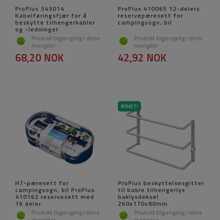
ProPlus 343014
ProPlus 410065 12-delers
Kabelføringsfjær for å
reservepæresett for
beskytte tilhengerkabler
campingvogn, bil
og -ledninger
Produkt tilgjengelig i store
Produkt tilgjengelig i store
mengder
mengder
68,20 NOK
42,92 NOK
NYHET!
H7-pæresett for
ProPlus beskyttelsesgitter
campingvogn, bil ProPlus
til bakre tilhengerlys
410162 reservesett med
baklysdeksel
16 deler
260x170x80mm
Produkt tilgjengelig i store
Produkt tilgjengelig i store
mengder
mengder