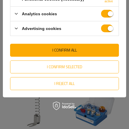
active
Analytics cookies
Advertising cookies
ProPlus 370554
Elektrisk boks 8x4-polet
kabeltrommel og
ProPlus 343099V02
hageslangetrommel
koblingsboks
Produkt tilgjengelig i store
Produkt tilgjengelig i store
I CONFIRM ALL
mengder
mengder
108,61 NOK
138,93 NOK
I CONFIRM SELECTED
I REJECT ALL