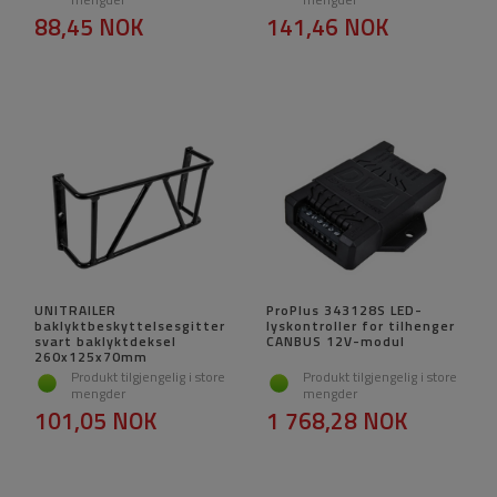
88,45 NOK
141,46 NOK
UNITRAILER
ProPlus 343128S LED-
baklyktbeskyttelsesgitter
lyskontroller for tilhenger
svart baklyktdeksel
CANBUS 12V-modul
260x125x70mm
Produkt tilgjengelig i store
Produkt tilgjengelig i store
mengder
mengder
101,05 NOK
1 768,28 NOK