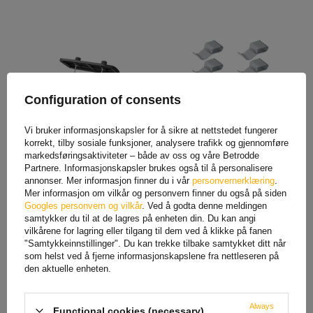
Configuration of consents
Vi bruker informasjonskapsler for å sikre at nettstedet fungerer
korrekt, tilby sosiale funksjoner, analysere trafikk og gjennomføre
10-polet el-boks ProPlus
Monteringsbraketter for
markedsføringsaktiviteter – både av oss og våre Betrodde
343099
elektrisk installasjon av
Partnere. Informasjonskapsler brukes også til å personalisere
tilhenger ProPlus 343154S
kabelklips 31mm
annonser. Mer informasjon finner du i vår
personvernerklæring
.
Produkt tilgjengelig i store
Produkt tilgjengelig i store
Mer informasjon om vilkår og personvern finner du også på siden
mengder
mengder
Googles personvern og vilkår
. Ved å godta denne meldingen
56,09 NOK
35,36 NOK
samtykker du til at de lagres på enheten din. Du kan angi
vilkårene for lagring eller tilgang til dem ved å klikke på fanen
"Samtykkeinnstillinger". Du kan trekke tilbake samtykket ditt når
som helst ved å fjerne informasjonskapslene fra nettleseren på
den aktuelle enheten.
Always
Functional cookies (necessary)