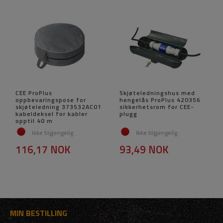
CEE ProPlus
Skjøteledningshus med
oppbevaringspose for
hengelås ProPlus 420356
skjøteledning 373532AC01
sikkerhetsrom for CEE-
kabeldeksel for kabler
plugg
opptil 40 m
Ikke tilgjengelig
Ikke tilgjengelig
116,17 NOK
93,49 NOK
MIN BESTILLING