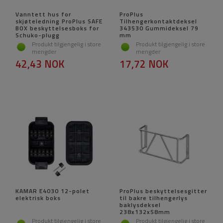
Vanntett hus for
ProPlus
skjøteledning ProPlus SAFE
Tilhengerkontaktdeksel
BOX beskyttelsesboks for
343530 Gummideksel 79
Schuko-plugg
mm
Produkt tilgjengelig i store
Produkt tilgjengelig i store
mengder
mengder
42,43 NOK
17,72 NOK
KAMAR E4030 12-polet
ProPlus beskyttelsesgitter
elektrisk boks
til bakre tilhengerlys
baklysdeksel
238x132x58mm
Produkt tilgjengelig i store
Produkt tilgjengelig i store