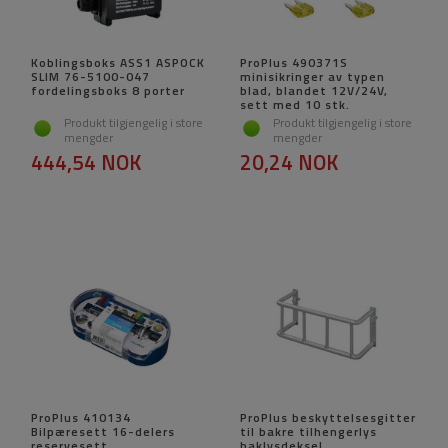
Koblingsboks ASS1 ASPOCK
ProPlus 490371S
SLIM 76-5100-047
minisikringer av typen
fordelingsboks 8 porter
blad, blandet 12V/24V,
sett med 10 stk.
Produkt tilgjengelig i store
Produkt tilgjengelig i store
mengder
mengder
444,54 NOK
20,24 NOK
ProPlus 410134
ProPlus beskyttelsesgitter
Bilpæresett 16-delers
til bakre tilhengerlys
reservesett
baklysdeksel