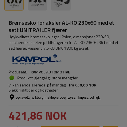
Bremsesko for aksler AL-KO 230x60 med et
sett UNITRAILER fjærer
Høykvalitets bremsesko laget i Polen, dimensjoner 230x60,
matchende akselen på tilhengeren fra AL-KO 2360/2361 med et
sett fjærer. Passer til AL-KO DMC 1800 kg aksel.
Produsent:
KAMPOL AUTOMOTIVE
Produkt tilgjengelig i store mengder
Vi kan sende allerede
på mandag
fra
650,00 NOK
Sjekk frakttider og kostnader
Sprawdź, w którym sklepie obejrzysz i kupisz od ręki
421,86 NOK