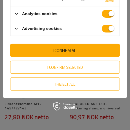
active
Analytics cookies
Advertising cookies
SE OGSÅ
I CONFIRM ALL
I CONFIRM SELECTED
I REJECT ALL
Firkantklemme M12
HORPOL LD 465 LED-
145/42/145
markeringslampe universal
27,80 NOK
netto
90,97 NOK
netto