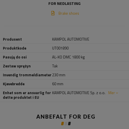
FOR NEDLASTING
Brake shoes
Produsent
KAMPOL AUTOMOTIVE
Produktkode
UT001890
Pasują do osi
AL-KO DMC 1800 kg
Zestaw sprężyn
Tak
Invendig trommeldiameter
230 mm
Kjevebredde
60 mm
Enhet som er ansvarlig for
KAMPOL AUTOMOTIVE Sp. z o.o.
Mer
dette produktet i EU
ANBEFALT FOR DEG