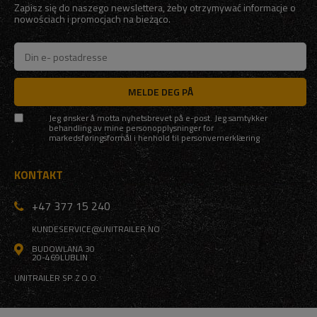
Zapisz się do naszego newslettera, żeby otrzymywać informacje o
nowościach i promocjach na bieżąco.
MELDE DEG PÅ
Jeg ønsker å motta nyhetsbrevet på e-post. Jeg samtykker
behandling av mine personopplysninger for
markedsføringsformål i henhold til
personvernerklæring
KONTAKT
+47 377 15 240
KUNDESERVICE@UNITRAILER.NO
BUDOWLANA 30
20-469
LUBLIN
UNITRAILER SP. Z O.O.