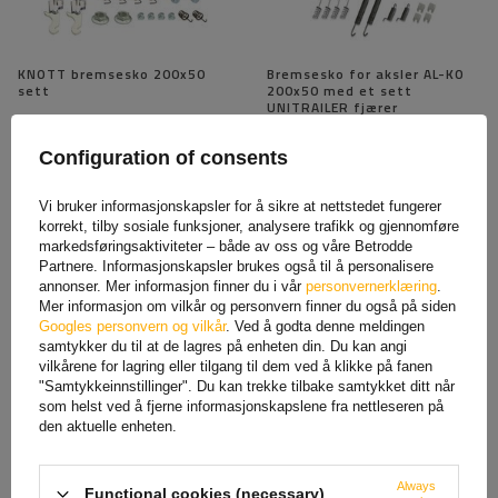
KNOTT bremsesko 200x50
Bremsesko for aksler AL-KO
sett
200x50 med et sett
UNITRAILER fjærer
1 288,28 NOK
netto
406,74 NOK
netto
Configuration of consents
Vi bruker informasjonskapsler for å sikre at nettstedet fungerer
korrekt, tilby sosiale funksjoner, analysere trafikk og gjennomføre
markedsføringsaktiviteter – både av oss og våre Betrodde
Partnere. Informasjonskapsler brukes også til å personalisere
annonser. Mer informasjon finner du i vår
personvernerklæring
.
Mer informasjon om vilkår og personvern finner du også på siden
Googles personvern og vilkår
. Ved å godta denne meldingen
samtykker du til at de lagres på enheten din. Du kan angi
vilkårene for lagring eller tilgang til dem ved å klikke på fanen
"Samtykkeinnstillinger". Du kan trekke tilbake samtykket ditt når
som helst ved å fjerne informasjonskapslene fra nettleseren på
Bremsesko 250x40 for
Bremsesko for BPW 200x50
den aktuelle enheten.
bremsede aksler KNOTT 25-
UNITRAILER aksler
2025 Ryggmatte KOMPLETT
330,32 NOK
netto
403,41 NOK
netto
Always
Functional cookies (necessary)