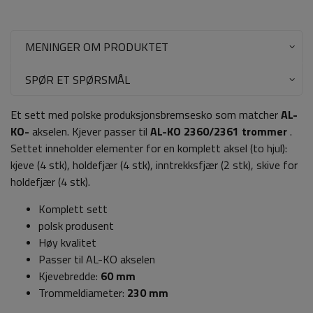
MENINGER OM PRODUKTET
SPØR ET SPØRSMÅL
Et sett med polske produksjonsbremsesko som matcher
AL-
KO-
akselen. Kjever passer til
AL-KO 2360/2361 trommer
.
Settet inneholder elementer for en komplett aksel (to hjul):
kjeve (4 stk), holdefjær (4 stk), inntrekksfjær (2 stk), skive for
holdefjær (4 stk).
Komplett sett
polsk produsent
Høy kvalitet
Passer til AL-KO akselen
Kjevebredde:
60 mm
Trommeldiameter:
230 mm