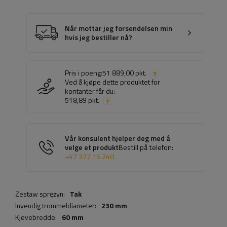
Når mottar jeg forsendelsen min
hvis jeg bestiller nå?
Pris i poeng:
51 889,00 pkt.
Ved å kjøpe dette produktet for
kontanter får du:
518,89 pkt.
Vår konsulent hjelper deg med å
velge et produkt
Bestill på telefon:
+47 377 15 240
Zestaw sprężyn:
Tak
Invendig trommeldiameter:
230 mm
Kjevebredde:
60 mm