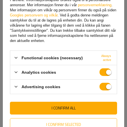
annonser. Mer informasjon finner du i vår
personvernerklæring
.
Mer informasjon om vilkår og personvern finner du også på siden
Googles personvern og vilkår
. Ved å godta denne meldingen
samtykker du til at de lagres på enheten din. Du kan angi
vilkårene for lagring eller tilgang til dem ved å klikke på fanen
"Samtykkeinnstillinger". Du kan trekke tilbake samtykket ditt når
som helst ved å fjerne informasjonskapslene fra nettleseren på
den aktuelle enheten.
Always
Functional cookies (necessary)
Øye/bremsekabelholder
Bremsesko-ekspander for
active
KNOTT 910120S
KNOTT bremsetrommel
200x30–250x50mm
Analytics cookies
83,16 NOK
netto
94,38 NOK
netto
Advertising cookies
I CONFIRM ALL
I CONFIRM SELECTED