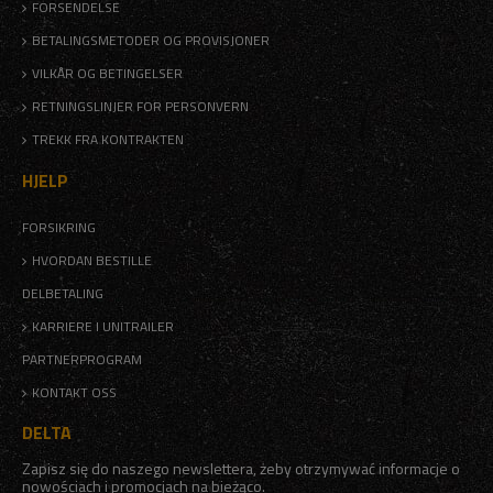
FORSENDELSE
BETALINGSMETODER OG PROVISJONER
VILKÅR OG BETINGELSER
RETNINGSLINJER FOR PERSONVERN
TREKK FRA KONTRAKTEN
HJELP
FORSIKRING
HVORDAN BESTILLE
DELBETALING
KARRIERE I UNITRAILER
PARTNERPROGRAM
KONTAKT OSS
DELTA
Zapisz się do naszego newslettera, żeby otrzymywać informacje o
nowościach i promocjach na bieżąco.