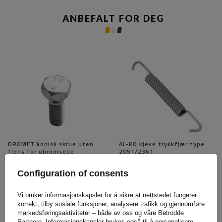
ANBEFALT FOR DEG
DROMET konisk skrue uten
AL-KO kjeve trykkfjær type
flens for ubremsede
2051/2361
tilhengerakselhjul M12x1,5
10,89 NOK
netto
40,81 NOK
netto
Configuration of consents
48,04 NOK
netto
Vi bruker informasjonskapsler for å sikre at nettstedet fungerer
Den laveste produktprisen de siste
korrekt, tilby sosiale funksjoner, analysere trafikk og gjennomføre
30 dagene før rabatten:
48,04 NOK
markedsføringsaktiviteter – både av oss og våre Betrodde
Partnere. Informasjonskapsler brukes også til å personalisere