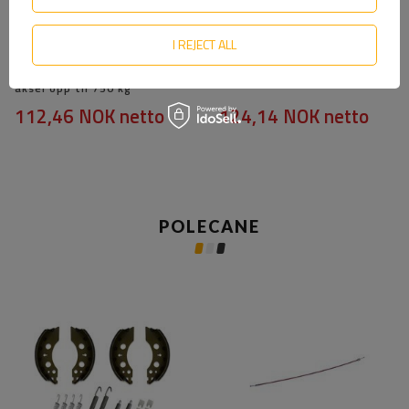
I REJECT ALL
Sett med 8 koniske skruer
Kjeftjustering med brakett
med flens for ubremset
og fjær for AL-KO 2050–2361
aksel opp til 750 kg
112,46 NOK
netto
124,14 NOK
netto
POLECANE