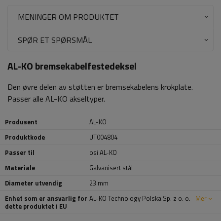
MENINGER OM PRODUKTET
SPØR ET SPØRSMÅL
AL-KO bremsekabelfestedeksel
Den øvre delen av støtten er bremsekabelens krokplate.
Passer alle AL-KO akseltyper.
Produsent
AL-KO
Produktkode
UT004804
Passer til
osi AL-KO
Materiale
Galvanisert stål
Diameter utvendig
23 mm
Enhet som er ansvarlig for
AL-KO Technology Polska Sp. z o. o.
Mer
dette produktet i EU