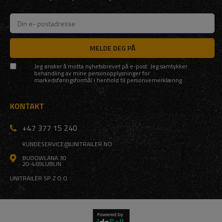
MELDE DEG PÅ
Jeg ønsker å motta nyhetsbrevet på e-post. Jeg samtykker
behandling av mine personopplysninger for
markedsføringsformål i henhold til
personvernerklæring
KONTAKT
+47 377 15 240
KUNDESERVICE@UNITRAILER.NO
BUDOWLANA 30
20-469
LUBLIN
UNITRAILER SP. Z O.O.