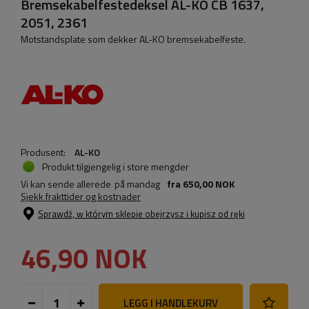
Bremsekabelfestedeksel AL-KO CB 1637,
2051, 2361
Motstandsplate som dekker AL-KO bremsekabelfeste.
Produsent:
AL-KO
Produkt tilgjengelig i store mengder
Vi kan sende allerede
på mandag
fra
650,00 NOK
Sjekk frakttider og kostnader
Sprawdź, w którym sklepie obejrzysz i kupisz od ręki
46,90 NOK
LEGG I HANDLEKURV