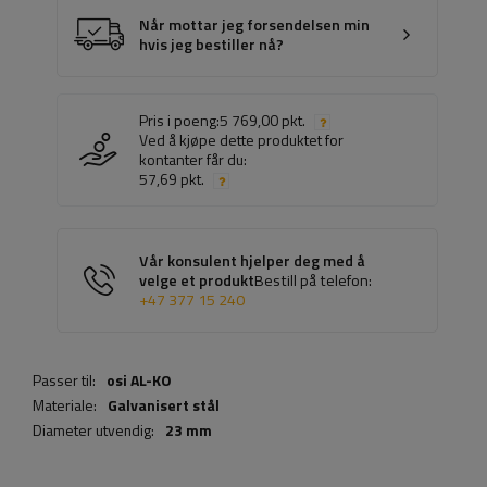
Når mottar jeg forsendelsen min
hvis jeg bestiller nå?
Pris i poeng:
5 769,00 pkt.
Ved å kjøpe dette produktet for
kontanter får du:
57,69 pkt.
Vår konsulent hjelper deg med å
velge et produkt
Bestill på telefon:
+47 377 15 240
Passer til:
osi AL-KO
Materiale:
Galvanisert stål
Diameter utvendig:
23 mm