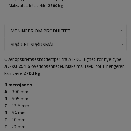
Maks. tillatt totalvekt:
2700 kg
MENINGER OM PRODUKTET
SPØR ET SPØRSMÅL
Overløpsbremsestøtdemper fra AL-KO. Egnet for nye type
AL-KO
251 S
overløpsenheter. Maksimal DMC for tilhengeren
kan være
2700 kg
.
Dimensjoner:
A
- 390 mm
B
- 505 mm
C
- 12,5 mm
D
- 54 mm
E
- 10 mm
F
- 27 mm