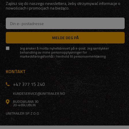
Zapisz się do naszego newslettera, żeby otrzymywać informacje o
nowościach i promocjach na bieżąco.
MELDE DEG PÅ
Jeg ønsker å motta nyhetsbrevet på e-post. Jeg samtykker
behandling av mine personopplysninger for
markedsføringsformål i henhold til
personvernerklæring
KONTAKT
+47 377 15 240
KUNDESERVICE@UNITRAILER.NO
BUDOWLANA 30
20-469
LUBLIN
UNITRAILER SP. Z O.O.