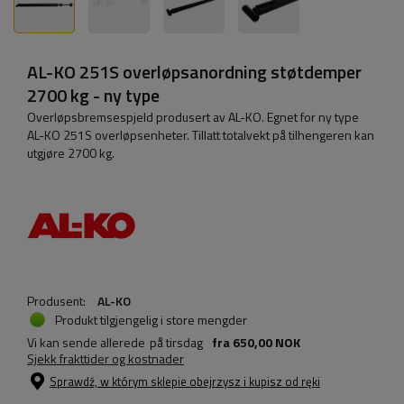
AL-KO 251S overløpsanordning støtdemper
2700 kg - ny type
Overløpsbremsespjeld produsert av AL-KO. Egnet for ny type
AL-KO 251S overløpsenheter. Tillatt totalvekt på tilhengeren kan
utgjøre 2700 kg.
Produsent:
AL-KO
Produkt tilgjengelig i store mengder
Vi kan sende allerede
på tirsdag
fra
650,00 NOK
Sjekk frakttider og kostnader
Sprawdź, w którym sklepie obejrzysz i kupisz od ręki