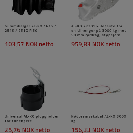
Gummibelger AL-KO 161S /
AL-KO AK301 kulefeste for
251S / 251G FI50
en tilhenger på 3000 kg med
50 mm rørdrag, støpejern
103,57 NOK
netto
959,83 NOK
netto
Universal AL-KO pluggholder
Nødbremsekabel AL-KO 3000
for tilhengere
kg
25,76 NOK
netto
156,33 NOK
netto