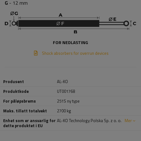
G
- 12 mm
FOR NEDLASTING
Shock absorbers for overrun devices
Produsent
AL-KO
Produktkode
UT001768
For påløpsbrems
251S ny type
Maks. tillatt totalvekt
2700 kg
Enhet som er ansvarlig for
AL-KO Technology Polska Sp. z o. o.
Mer
dette produktet i EU