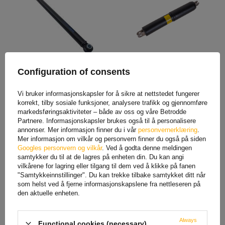
AL-KO overløpsanordning
KNOTT KF-GF1
Configuration of consents
spjeld 2,8 VB / 1 3500 kg
påløpsmekanisme/bremsestøt
for tilhenger
1 452,19 NOK
netto
555,68 NOK
netto
Vi bruker informasjonskapsler for å sikre at nettstedet fungerer
korrekt, tilby sosiale funksjoner, analysere trafikk og gjennomføre
markedsføringsaktiviteter – både av oss og våre Betrodde
Partnere. Informasjonskapsler brukes også til å personalisere
annonser. Mer informasjon finner du i vår
personvernerklæring
.
Mer informasjon om vilkår og personvern finner du også på siden
Googles personvern og vilkår
. Ved å godta denne meldingen
samtykker du til at de lagres på enheten din. Du kan angi
vilkårene for lagring eller tilgang til dem ved å klikke på fanen
"Samtykkeinnstillinger". Du kan trekke tilbake samtykket ditt når
som helst ved å fjerne informasjonskapslene fra nettleseren på
den aktuelle enheten.
Støtdemper for
Støtdemper for
Always
Functional cookies (necessary)
påløpsanordning KNOTT
påløpsanordning KNOTT KF17