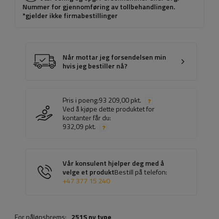
Nummer for gjennomføring av tollbehandlingen.
*gjelder ikke firmabestillinger
Når mottar jeg forsendelsen min
hvis jeg bestiller nå?
Pris i poeng:
93 209,00 pkt.
Ved å kjøpe dette produktet for
kontanter får du:
932,09 pkt.
Vår konsulent hjelper deg med å
velge et produkt
Bestill på telefon:
+47 377 15 240
For påløpsbrems:
251S ny type