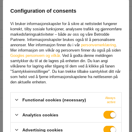
Materiale
stal kl.5.8
Configuration of consents
Zabezpieczenie przed
ocynk min 8µm
korozją
Vi bruker informasjonskapsler for å sikre at nettstedet fungerer
Wysokość całkowita
78 mm
korrekt, tilby sosiale funksjoner, analysere trafikk og gjennomføre
Długość gwintu
41 mm
markedsføringsaktiviteter – både av oss og våre Betrodde
Partnere. Informasjonskapsler brukes også til å personalisere
Bredde
49 mm
annonser. Mer informasjon finner du i vår
personvernerklæring
.
Mer informasjon om vilkår og personvern finner du også på siden
Monteringsavstand
43 mm
Googles personvern og vilkår
. Ved å godta denne meldingen
Średnica części gładkiej
fi.5,2 mm
samtykker du til at de lagres på enheten din. Du kan angi
pręta
vilkårene for lagring eller tilgang til dem ved å klikke på fanen
"Samtykkeinnstillinger". Du kan trekke tilbake samtykket ditt når
Promień gięcia
R3
som helst ved å fjerne informasjonskapslene fra nettleseren på
den aktuelle enheten.
Średnica gwintu
M6
Tomme
1 1/4"
Always
Functional cookies (necessary)
Enhet som er ansvarlig for
Dromet Spółka z o. o. sp. k.
Mer
active
dette produktet i EU
Analytics cookies
ANBEFALT FOR DEG
Advertising cookies