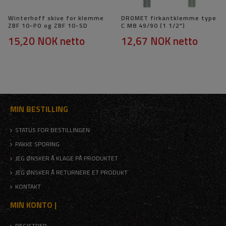
Winterhoff skive for klemme
DROMET firkantklemme type
ZBF 10-PO og ZBF 10-SD
C M8 49/90 (1 1/2")
15,20 NOK
netto
12,67 NOK
netto
MIN BESTILLING
STATUS FOR BESTILLINGEN
PAKKE SPORING
JEG ØNSKER Å KLAGE PÅ PRODUKTET
JEG ØNSKER Å RETURNERE ET PRODUKT
KONTAKT
MIN KONTO |
REGISTRER