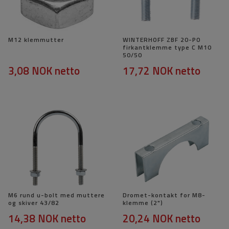
M12 klemmutter
WINTERHOFF ZBF 20-PO
firkantklemme type C M10
50/50
3,08 NOK
netto
17,72 NOK
netto
M6 rund u-bolt med muttere
Dromet-kontakt for M8-
og skiver 43/82
klemme (2")
14,38 NOK
netto
20,24 NOK
netto