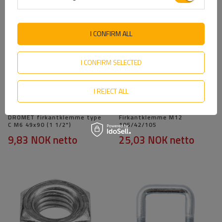
I CONFIRM ALL
I CONFIRM SELECTED
I REJECT ALL
DROMET firkantklemme type
Firkantklemme M12
C M6 49x90 (1 1/2")
105/42/105
9,83 NOK
netto
25,03 NOK
netto