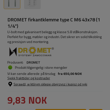
DROMET firkantklemme type C M6 43x78 (1
1/4")
U-bolt med galvanisert belegg og klasse 5.8 stålkonstruksjon.
Perfekt for bygg, møbler og industri. Det sikrer en solid tilkobling
og presisjon ved montering.
Produsent:
DROMET
Produkt tilgjengelig i store mengder
Vi kan sende allerede
på tirsdag
fra
650,00 NOK
Sjekk frakttider og kostnader
Sprawdź, w którym sklepie obejrzysz i kupisz od ręki
9,83 NOK