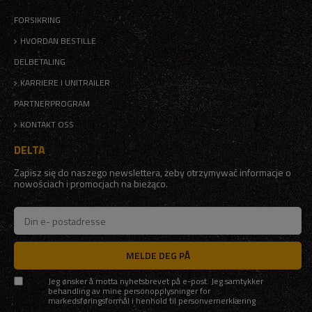
FORSIKRING
HVORDAN BESTILLE
DELBETALING
KARRIERE I UNITRAILER
PARTNERPROGRAM
KONTAKT OSS
DELTA
Zapisz się do naszego newslettera, żeby otrzymywać informacje o
nowościach i promocjach na bieżąco.
MELDE DEG PÅ
Jeg ønsker å motta nyhetsbrevet på e-post. Jeg samtykker
behandling av mine personopplysninger for
markedsføringsformål i henhold til
personvernerklæring