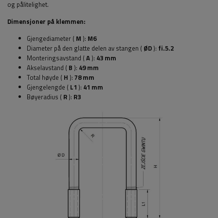
og pålitelighet.
Dimensjoner på klemmen:
Gjengediameter (
M
):
M6
Diameter på den glatte delen av stangen (
ØD
):
fi.5.2
Monteringsavstand (
A
):
43 mm
Akselavstand (
B
):
49 mm
Total høyde (
H
):
78 mm
Gjengelengde (
L1
):
41 mm
Bøyeradius (
R
):
R3