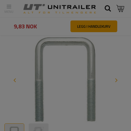
Tilbake
Hovedside
Reservedeler og tilbehør til tilhengere
U-bolt
9,83 NOK
LEGG I HANDLEKURV