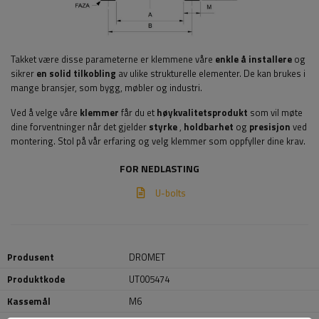
Takket være disse parameterne er klemmene våre
enkle å installere
og
sikrer
en solid tilkobling
av ulike strukturelle elementer. De kan brukes i
mange bransjer, som bygg, møbler og industri.
Ved å velge våre
klemmer
får du et
høykvalitetsprodukt
som vil møte
dine forventninger når det gjelder
styrke
,
holdbarhet
og
presisjon
ved
montering. Stol på vår erfaring og velg klemmer som oppfyller dine krav.
FOR NEDLASTING
U-bolts
Produsent
DROMET
Produktkode
UT005474
Kassemål
M6