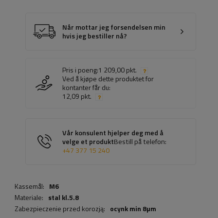
Når mottar jeg forsendelsen min
hvis jeg bestiller nå?
Pris i poeng:
1 209,00 pkt.
Ved å kjøpe dette produktet for
kontanter får du:
12,09 pkt.
Vår konsulent hjelper deg med å
velge et produkt
Bestill på telefon:
+47 377 15 240
Kassemål:
M6
Materiale:
stal kl.5.8
Zabezpieczenie przed korozją:
ocynk min 8µm