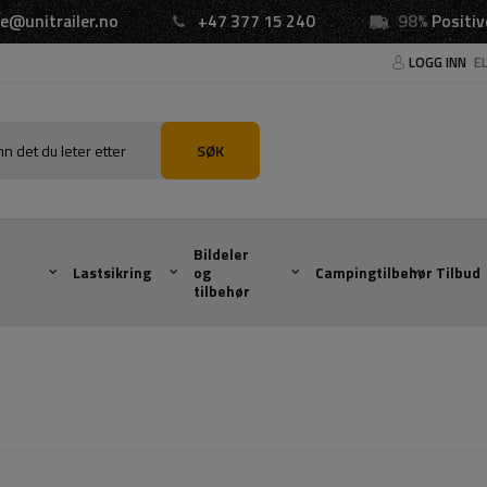
e@unitrailer.no
+47 377 15 240
98%
Positiv
LOGG INN
E
SØK
Bildeler
Lastsikring
og
Campingtilbehør
Tilbud
tilbehør