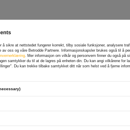
sents
 å sikre at nettstedet fungerer korrekt, tilby sosiale funksjoner, analysere tr
e av oss og våre Betrodde Partnere. Informasjonskapsler brukes også til å pe
nvernerklæring
. Mer informasjon om vilkår og personvern finner du også på 
en samtykker du til at de lagres på enheten din. Du kan angi vilkårene for lagr
linger". Du kan trekke tilbake samtykket ditt når som helst ved å fjerne info
necessary)