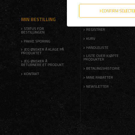
I CONFIRM SELECTE
MIN BESTILLING
MIN KONTO |
STATUS FOR
REGISTRER
BESTILLINGEN
KURV
PAKKE SPORING
HANDLELISTE
JEG ØNSKER Å KLAGE PÅ
PRODUKTET
LISTE OVER KJØPTE
PRODUKTER
JEG ØNSKER Å
RETURNERE ET PRODUKT
BETALINGSHISTORIE
KONTAKT
MINE RABATTER
NEWSLETTER