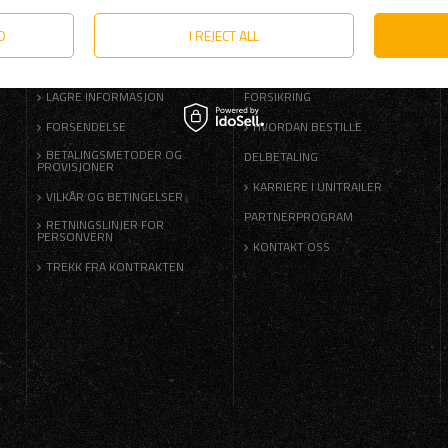
D
I REJECT ALL
FORSKRIFTER
HJELP
LAGRE INFORMASJON
FORSIKRING
FORSENDELSE
HVORDAN BESTILLE
BETALINGSMETODER OG
DELBETALING
PROVISJONER
KARRIERE I UNITRAILER
VILKÅR OG BETINGELSER
PARTNERPROGRAM
RETNINGSLINJER FOR
PERSONVERN
KONTAKT OSS
TREKK FRA KONTRAKTEN