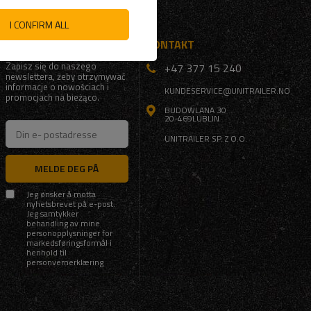
I CONFIRM ALL
DELTA
KONTAKT
Zapisz się do naszego
+47 377 15 240
newslettera, żeby otrzymywać
informacje o nowościach i
KUNDESERVICE@UNITRAILER.NO
promocjach na bieżąco.
BUDOWLANA 30
20-469
LUBLIN
UNITRAILER SP. Z O.O.
MELDE DEG PÅ
Jeg ønsker å motta
nyhetsbrevet på e-post.
Jeg samtykker
behandling av mine
personopplysninger for
markedsføringsformål i
henhold til
personvernerklæring