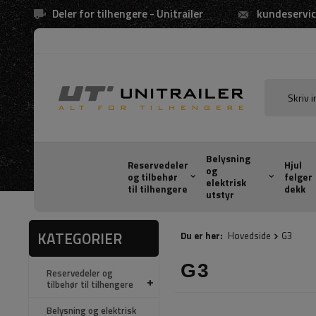
Deler for tilhengere - Unitrailer
kundeservic
Belysning
Reservedeler
Hjul
og
og tilbehør
felger
elektrisk
til tilhengere
dekk
utstyr
KATEGORIER
Du er her:
Hovedside
G3
G3
Reservedeler og
tilbehør til tilhengere
Belysning og elektrisk