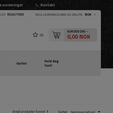
e vurderinger
Kontakt
LLER
REGISTRER
NOK
VELG LEVERINGSLAND OG VALUTA
KURVEN DIN
0,00 NOK
(0)
Hold deg
Outlet
fast!
Sorter
Antall produkter funnet:
1
Najlepsza trafność