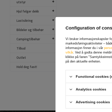
utstyr
Hjul felger dekk
Lastsikring
Configuration of con
Bildeler og tilbehør
Campingtilbehør
Vi bruker informasjonskapsler for
markedsføringsaktiviteter – båd
Tilbud
informasjon finner du i vår
perso
vilkår
. Ved å godta denne melding
Outlet
klikke på fanen "Samtykkeinnstil
på den aktuelle enheten.
PRATICO
Hold deg fast!
bagasjeromsdeler - stål
Produkt tilgjengelig i store
mengder
Functional cookies (
1 060,97 NOK
Analytics cookies
Advertising cookies