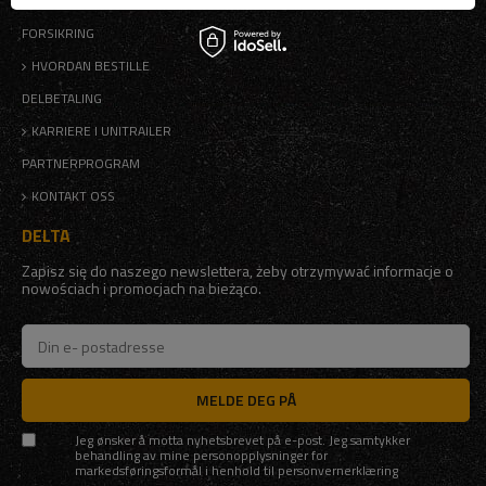
FORSIKRING
HVORDAN BESTILLE
DELBETALING
KARRIERE I UNITRAILER
PARTNERPROGRAM
KONTAKT OSS
DELTA
Zapisz się do naszego newslettera, żeby otrzymywać informacje o
nowościach i promocjach na bieżąco.
MELDE DEG PÅ
Jeg ønsker å motta nyhetsbrevet på e-post. Jeg samtykker
behandling av mine personopplysninger for
markedsføringsformål i henhold til
personvernerklæring