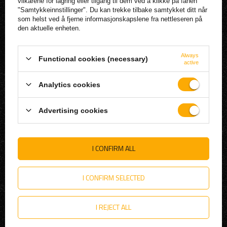
REGISTRER
vilkårene for lagring eller tilgang til dem ved å klikke på fanen
"Samtykkeinnstillinger". Du kan trekke tilbake samtykket ditt når
KURV
som helst ved å fjerne informasjonskapslene fra nettleseren på
den aktuelle enheten.
HANDLELISTE
LISTE OVER KJØPTE PRODUKTER
Always
BETALINGSHISTORIE
Functional cookies (necessary)
active
MINE RABATTER
Analytics cookies
NEWSLETTER
FORSKRIFTER
Advertising cookies
LAGRE INFORMASJON
FORSENDELSE
I CONFIRM ALL
BETALINGSMETODER OG PROVISJONER
VILKÅR OG BETINGELSER
I CONFIRM SELECTED
RETNINGSLINJER FOR PERSONVERN
TREKK FRA KONTRAKTEN
I REJECT ALL
HJELP