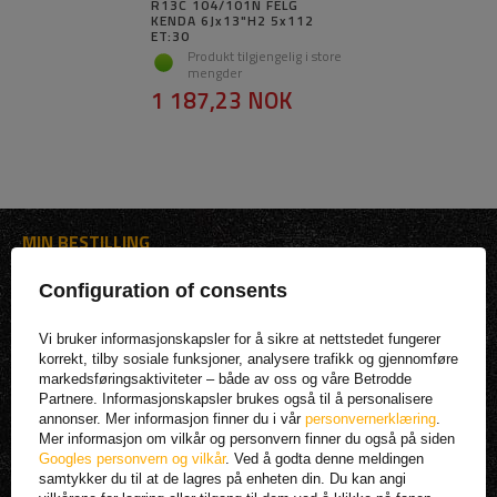
R13C 104/101N FELG
KENDA 6Jx13"H2 5x112
ET:30
Produkt tilgjengelig i store
mengder
1 187,23 NOK
MIN BESTILLING
STATUS FOR BESTILLINGEN
Configuration of consents
PAKKE SPORING
Vi bruker informasjonskapsler for å sikre at nettstedet fungerer
JEG ØNSKER Å KLAGE PÅ PRODUKTET
korrekt, tilby sosiale funksjoner, analysere trafikk og gjennomføre
markedsføringsaktiviteter – både av oss og våre Betrodde
JEG ØNSKER Å RETURNERE ET PRODUKT
Partnere. Informasjonskapsler brukes også til å personalisere
KONTAKT
annonser. Mer informasjon finner du i vår
personvernerklæring
.
Mer informasjon om vilkår og personvern finner du også på siden
MIN KONTO |
Googles personvern og vilkår
. Ved å godta denne meldingen
samtykker du til at de lagres på enheten din. Du kan angi