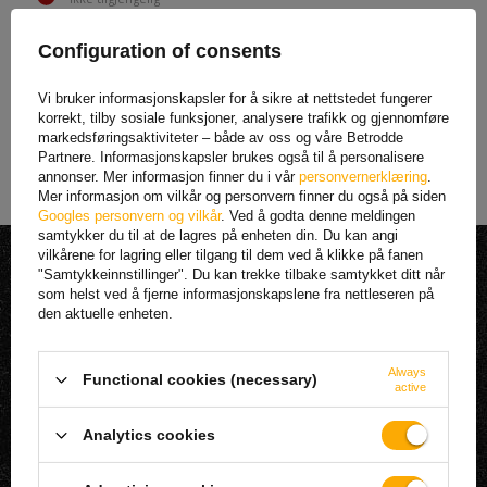
5 462,11 NOK
Configuration of consents
6 827,63 NOK
Den laveste produktprisen de
Vi bruker informasjonskapsler for å sikre at nettstedet fungerer
siste 30 dagene før rabatten:
korrekt, tilby sosiale funksjoner, analysere trafikk og gjennomføre
6 827,63 NOK
markedsføringsaktiviteter – både av oss og våre Betrodde
Partnere. Informasjonskapsler brukes også til å personalisere
annonser. Mer informasjon finner du i vår
personvernerklæring
.
Mer informasjon om vilkår og personvern finner du også på siden
Googles personvern og vilkår
. Ved å godta denne meldingen
samtykker du til at de lagres på enheten din. Du kan angi
MIN BESTILLING
vilkårene for lagring eller tilgang til dem ved å klikke på fanen
"Samtykkeinnstillinger". Du kan trekke tilbake samtykket ditt når
som helst ved å fjerne informasjonskapslene fra nettleseren på
STATUS FOR BESTILLINGEN
den aktuelle enheten.
PAKKE SPORING
JEG ØNSKER Å KLAGE PÅ PRODUKTET
Always
Functional cookies (necessary)
active
JEG ØNSKER Å RETURNERE ET PRODUKT
KONTAKT
Analytics cookies
MIN KONTO |