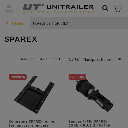
Tilbake
Hovedside
SPAREX
SPAREX
Najlepsza trafność
Sorter
Antall produkter funnet:
3
I OPPRYKK
I OPPRYKK
Kornrenne SPAREX renne
Sender 7-PIN SPAREX
for landbrukshengere
CONNIX PLUS S.164149