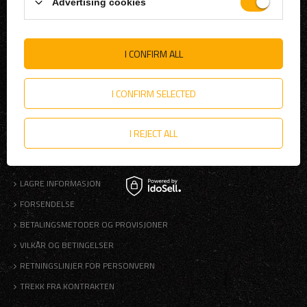
Advertising cookies
REGISTRER
KURV
HANDLELISTE
I CONFIRM ALL
LISTE OVER KJØPTE PRODUKTER
BETALINGSHISTORIE
I CONFIRM SELECTED
MINE RABATTER
NEWSLETTER
I REJECT ALL
FORSKRIFTER
LAGRE INFORMASJON
FORSENDELSE
BETALINGSMETODER OG PROVISJONER
VILKÅR OG BETINGELSER
RETNINGSLINJER FOR PERSONVERN
TREKK FRA KONTRAKTEN