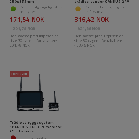
250x355mm
trådløs sender CANBUS 24V
Produkt tilgjengelig i store
Produktet er tilgjengelig i
mengder
små kvanta
171,54 NOK
316,42 NOK
201,78 NOK
421,86 NOK
Den laveste produktprisen de
Den laveste produktprisen de
siste 30 dagene før rabatten:
siste 30 dagene før rabatten:
201,78 NOK
408,45 NOK
I OPPRYKK
Trådløst ryggesystem
SPAREX S.166339 monitor
9" + kamera
Ikke tilgjengelig