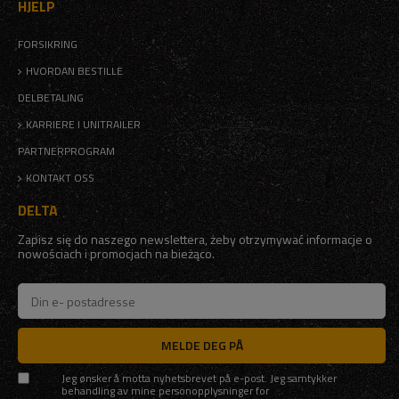
HJELP
FORSIKRING
HVORDAN BESTILLE
DELBETALING
KARRIERE I UNITRAILER
PARTNERPROGRAM
KONTAKT OSS
DELTA
Zapisz się do naszego newslettera, żeby otrzymywać informacje o
nowościach i promocjach na bieżąco.
MELDE DEG PÅ
Jeg ønsker å motta nyhetsbrevet på e-post. Jeg samtykker
behandling av mine personopplysninger for