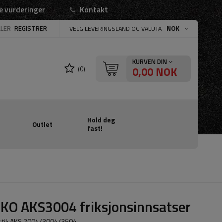
e vurderinger
Kontakt
LLER
REGISTRER
NOK
VELG LEVERINGSLAND OG VALUTA
KURVEN DIN
0,00 NOK
(0)
Hold deg
Outlet
fast!
KO AKS3004 friksjonsinnsatser
 til: AKS 2004/3004/3504