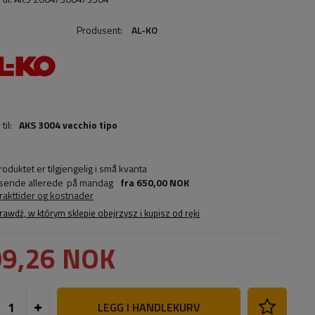
Produsent:
AL-KO
til:
AKS 3004 vecchio tipo
roduktet er tilgjengelig i små kvanta
 sende allerede
på mandag
fra
650,00 NOK
frakttider og kostnader
rawdź, w którym sklepie obejrzysz i kupisz od ręki
09,26 NOK
LEGG I HANDLEKURV