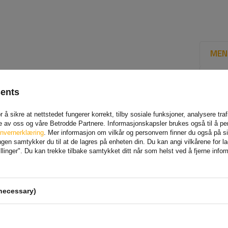
MEN
sents
 å sikre at nettstedet fungerer korrekt, tilby sosiale funksjoner, analysere tr
e av oss og våre Betrodde Partnere. Informasjonskapsler brukes også til å pe
nvernerklæring
. Mer informasjon om vilkår og personvern finner du også på 
en samtykker du til at de lagres på enheten din. Du kan angi vilkårene for lagr
linger". Du kan trekke tilbake samtykket ditt når som helst ved å fjerne info
necessary)