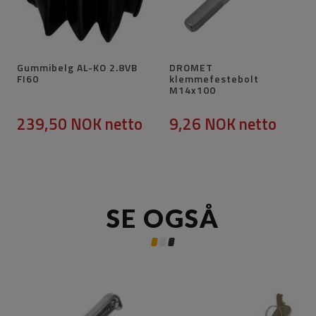
Gummibelg AL-KO 2.8VB
DROMET
FI60
klemmefestebolt
M14x100
239,50 NOK
netto
9,26 NOK
netto
SE OGSÅ