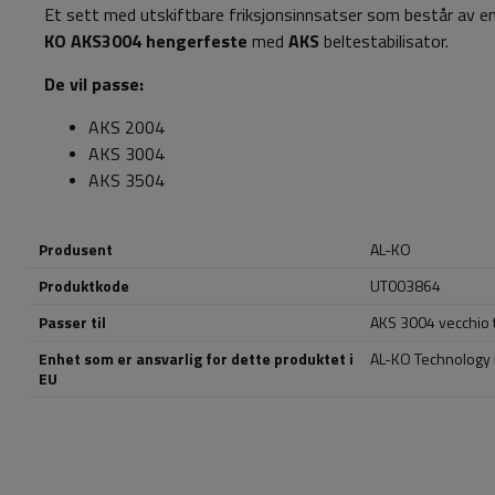
Et sett med utskiftbare friksjonsinnsatser som består av en
KO AKS3004 hengerfeste
med
AKS
beltestabilisator.
De vil passe:
AKS 2004
AKS 3004
AKS 3504
Produsent
AL-KO
Produktkode
UT003864
Passer til
AKS 3004 vecchio 
Enhet som er ansvarlig for dette produktet i
AL-KO Technology P
EU