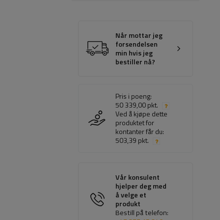
Når mottar jeg
forsendelsen
min hvis jeg
bestiller nå?
Pris i poeng:
50 339,00 pkt.
Ved å kjøpe dette
produktet for
kontanter får du:
503,39 pkt.
Vår konsulent
hjelper deg med
å velge et
produkt
Bestill på telefon: