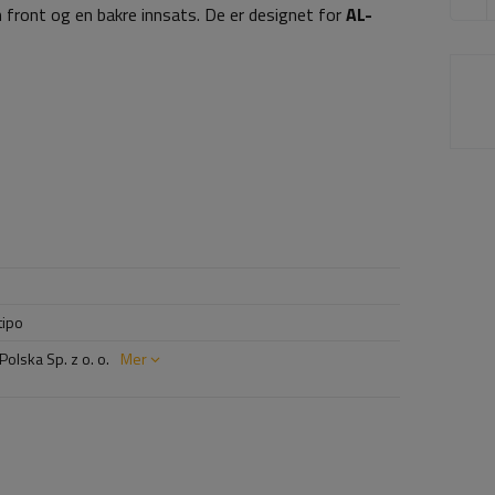
 front og en bakre innsats. De er designet for
AL-
tipo
olska Sp. z o. o.
Mer