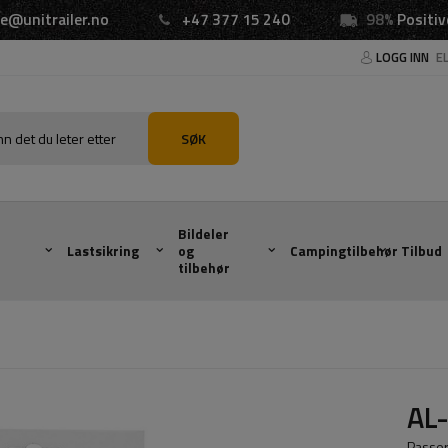
e@unitrailer.no
+47 377 15 240
98%
Positiv
LOGG INN
E
SØK
Bildeler
Lastsikring
og
Campingtilbehør
Tilbud
tilbehør
AL-
Passer