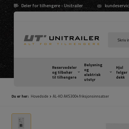
Deler for tilhengere - Unitrailer
kundeservic
Belysning
Reservedeler
Hjul
og
og tilbehør
felger
elektrisk
til tilhengere
dekk
utstyr
Du er her:
Hovedside
AL-KO AKS3004 friksjonsinnsatser