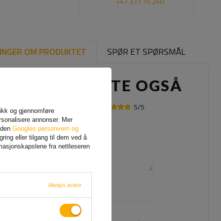
+47 377 15 240
INGER OM PRODUKTET
SPØR ET SPØRSMÅL
ANDRE KJØPTE OGSÅ
5/5
Din mening:
afikk og gjennomføre
rsonalisere annonser. Mer
siden
Googles personvern og
Innholdet i din mening
ing eller tilgang til dem ved å
rmasjonskapslene fra nettleseren
Legg til ditt
eget
Always active
produktbilde: