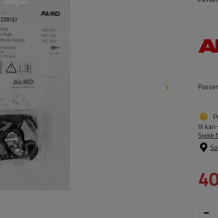
Passer 
P
Vi kan
Sjekk 
Sp
4