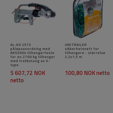
AL-KO 251S
UNITRAILER
påløpsanordning med
sikkerhetsnett for
AKS3004 tilhengerfeste
tilhengere - størrelse
for en 2700 kg tilhenger
2,2x1,5 m
med trekkstang av V-
type
5 607,72 NOK
100,80 NOK
netto
netto