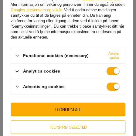
Mer informasjon om vilkår og personvern finner du også på siden
Googles personvern og vilkår
. Ved å godta denne meldingen
samtykker du til at de lagres på enheten din. Du kan angi
vilkårene for lagring eller tilgang til dem ved å klikke på fanen
"Samtykkeinnstillinger". Du kan trekke tilbake samtykket ditt når
LED-arbeidslampereflektor
LED-arbeidslampereflektor
som helst ved å fjerne informasjonskapslene fra nettleseren på
TT TECHNOLOGY TT.13331
TT TECHNOLOGY TT.13336
den aktuelle enheten.
1xLED 800lm firkantet
36xLED 2880lm firkantet
197,80 NOK
netto
191,06 NOK
netto
Always
Functional cookies (necessary)
219,75 NOK
netto
224,79 NOK
netto
active
Den laveste produktprisen de siste
Den laveste produktprisen de siste
30 dagene før rabatten:
30 dagene før rabatten:
Analytics cookies
219,75 NOK
224,79 NOK
Advertising cookies
I CONFIRM ALL
I CONFIRM SELECTED