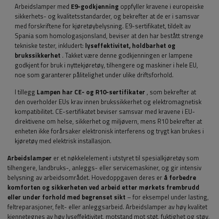
Arbeidslamper med
E9-godkjenning
oppfyller kravene i europeiske
sikkerhets- og kvalitetsstandarder, og bekrefter at de er i samsvar
med forskriftene for kjøretøybelysning. E9-sertifikatet, tildelt av
Spania som homologasjonsland, beviser at den har bestått strenge
tekniske tester, inkludert:
lyseffektivitet, holdbarhet og
brukssikkerhet
. Takket være denne godkjenningen er lampene
godkjent for bruk i nyttekjøretøy, tilhengere og maskiner i hele EU,
noe som garanterer pålitelighet under ulike driftsforhold.
I tillegg
Lampen har CE- og R10-sertifikater
, som bekrefter at
den overholder EUs krav innen brukssikkerhet og elektromagnetisk
kompatibilitet. CE-sertifikatet beviser samsvar med kravene i EU-
direktivene om helse, sikkerhet og miljøvern, mens R10 bekrefter at
enheten ikke forårsaker elektronisk interferens og trygt kan brukes i
kjøretøy med elektrisk installasjon.
Arbeidslamper
er et nøkkelelement i utstyret til spesialkjøretøy som
tilhengere, landbruks-, anleggs- eller servicemaskiner, og gir intensiv
belysning av arbeidsområdet. Hovedoppgaven deres er
å forbedre
komforten og sikkerheten ved arbeid etter mørkets frembrudd
eller under forhold med begrenset sikt
– for eksempel under lasting,
feltreparasjoner, felt- eller anleggsarbeid. Arbeidslamper av høy kvalitet
kjennetegnes av høy lyseffektivitet, motstand mot støt, fuktighet og støv,