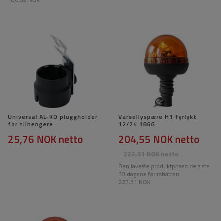
Universal AL-KO pluggholder
Varsellyspære H1 fyrlykt
for tilhengere
12/24 186G
25,76 NOK
netto
204,55 NOK
netto
227,31 NOK
netto
Den laveste produktprisen de siste
30 dagene før rabatten:
227,31 NOK