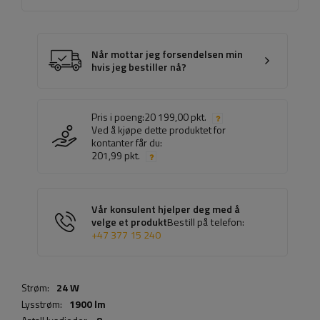
Når mottar jeg forsendelsen min
hvis jeg bestiller nå?
Pris i poeng:
20 199,00 pkt.
Ved å kjøpe dette produktet for
kontanter får du:
201,99 pkt.
Vår konsulent hjelper deg med å
velge et produkt
Bestill på telefon:
+47 377 15 240
Strøm:
24 W
Lysstrøm:
1900 lm