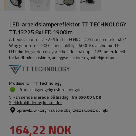
LED-arbeidslampereflektor TT TECHNOLOGY
TT.13225 8xLED 1900lm
Arbeidslampen TT.13225 fra TT TECHNOLOGY har en effekt på 24
W og genererer 1900 lumen kaldt lys (6000 K). Utstyrt med 8
LED-dioder, gir den en lysrekkevidde på opptil 125 meter. Ideell
for landbruksmaskiner, anleggsmaskiner og nyttekjøretøy.
Produsent:
TT Technology
Produkt tilgjengelig i store mengder
Vi kan sende allerede
på tirsdag
fra
650,00 NOK
Sjekk frakttider og kostnader
Sprawdź, w którym sklepie obejrzysz i kupisz od ręki
164,22 NOK