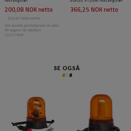
rektangulær
60xLED 4120lm rektangulær
200,08 NOK
netto
366,25 NOK
netto
222,27 NOK
netto
Den laveste produktprisen de siste
30 dagene før rabatten:
222,27 NOK
SE OGSÅ