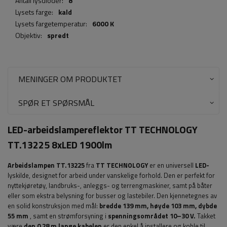
Antall lysdioder:
8
Lysets farge:
kald
Lysets fargetemperatur:
6000 K
Objektiv:
spredt
MENINGER OM PRODUKTET
SPØR ET SPØRSMÅL
LED-arbeidslampereflektor TT TECHNOLOGY
TT.13225 8xLED 1900lm
Arbeidslampen TT.13225
fra
TT TECHNOLOGY
er en universell
LED-
lyskilde, designet for arbeid under vanskelige forhold. Den er perfekt for
nyttekjøretøy, landbruks-, anleggs- og terrengmaskiner, samt på båter
eller som ekstra belysning for busser og lastebiler. Den kjennetegnes av
en solid konstruksjon med mål:
bredde 139 mm, høyde 103 mm, dybde
55 mm
, samt en strømforsyning i
spenningsområdet 10–30 V.
Takket
være
den 0,28 m lange kabelen
er den enkel å installere og koble til,