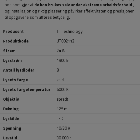
noe som gjør at
de kan brukes selv under ekstreme arbeidsforhold
,
og installasjon og riktig plassering påvirker effektiviteten og presisjonen
til oppgavene som utføres betydelig.
Produsent
TT Technology
Produktkode
UT002112
Strøm
24 W
Lysstrøm
1900 lm
Antall lysdioder
8
Lysets farge
kald
Lysets fargetemperatur
6000 K
Objektiv
spredt
Dekning
125 m
Lyskilde
LED
Spenning
10/30 V
Levetid
30 000 h