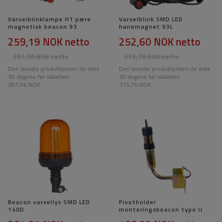
Varselblinklampe H1 pære
Varselblink SMD LED
magnetisk beacon 93
hanemagnet 93L
259,19 NOK
netto
252,60 NOK
netto
287,96 NOK
netto
315,76 NOK
netto
Den laveste produktprisen de siste
Den laveste produktprisen de siste
30 dagene før rabatten:
30 dagene før rabatten:
287,96 NOK
315,76 NOK
Beacon varsellys SMD LED
Pivotholder
140D
monteringsbeacon type U