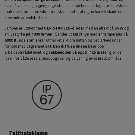
selv på vanskelig tilgjengelige steder. Lampehuset er laget av slitesterke
materialer, noe som sikrer motstand mot støt og mekanisk skade under
krevende arbeidsforhold.
Lampen er utstyrt med
8
EPISTAR LED-dioder
med en effekt på
24 W
og
en lysstyrke
på 1900 lumen
. Sender ut
kaldt lys
med en temperatur på
6000 K
, noe som sikrer utmerket sikt om natten og ved arbeid under
forhold med begrenset sikt.
Den diffuse linsen
lyser opp
arbeidsområdet jevnt, og
rekkevidden på opptil 125 meter
gjør den
ideell for både presisjonsoppgaver og belysning av et bredt område.
Tetthetsklasse