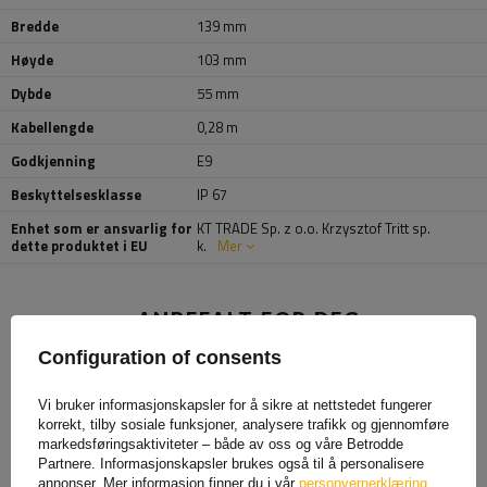
Bredde
139 mm
Høyde
103 mm
Dybde
55 mm
Kabellengde
0,28 m
Godkjenning
E9
Beskyttelsesklasse
IP 67
Enhet som er ansvarlig for
KT TRADE Sp. z o.o. Krzysztof Tritt sp.
dette produktet i EU
k.
Mer
ANBEFALT FOR DEG
Configuration of consents
Vi bruker informasjonskapsler for å sikre at nettstedet fungerer
korrekt, tilby sosiale funksjoner, analysere trafikk og gjennomføre
markedsføringsaktiviteter – både av oss og våre Betrodde
Partnere. Informasjonskapsler brukes også til å personalisere
annonser. Mer informasjon finner du i vår
personvernerklæring
.