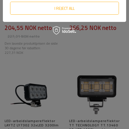
I REJECT ALL
LED-arbeidslampereflektor
LED-arbeidslampereflektor
TT TECHNOLOGY TT.13318
TT TECHNOLOGY TT.13360
24xLED 1920lm rektangulær
60xLED 4800lm rektangulær
204,55 NOK
netto
366,25 NOK
netto
227,31 NOK
netto
Den laveste produktprisen de siste
30 dagene før rabatten:
227,31 NOK
LED-arbeidslampereflektor
LED-arbeidslampereflektor
LAYTZ LY7302 32xLED 3200lm
TT TECHNOLOGY TT.13460