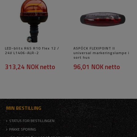
LED-blits R65 R10 flex 12 /
ASPÖCK FLEXIPOINT II
24V L1406-ALR-2
universal markeringslampe i
sort hus
313,24 NOK
netto
96,01 NOK
netto
MIN BESTILLING
STATUS FOR BESTILLINGEN
PAKKE SPORING