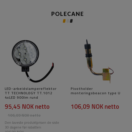
POLECANE
LED-arbeidslampereflektor
Pivotholder
TT TECHNOLOGY TT.1012
monteringsbeacon type U
4xLED 900lm rund
95,45 NOK
netto
106,09 NOK
netto
106,09 NOK
netto
Den laveste produktprisen de siste
30 dagene før rabatten:
106,09 NOK