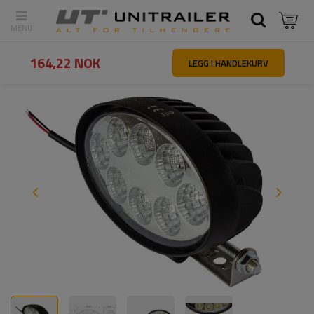
Tilbake
Hovedside
Belysning og elektrisk utstyr
Arbeidslamper
164,22 NOK
LEGG I HANDLEKURV