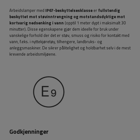
Arbeidslamper med
IP67-beskyttelsesklasse
er
fullstendig
beskyttet mot støvinntrengning og motstandsdyktige mot
kortvarig nedsenking i vann
(opptil 1 meter dypt i maksimalt 30
minutter). Disse egenskapene gjør dem ideelle for bruk under
vanskelige forhold der det er støv, smuss og risiko for kontakt med
vann, f.eks. i nyttekjøretøy, tilhengere, landbruks- og
anleggsmaskiner. De sikrer pålitelighet og holdbarhet selv i de mest
krevende arbeidsmiljøene.
Godkjenninger