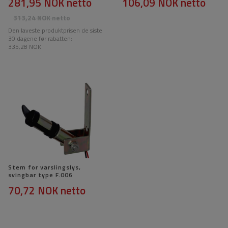
281,95 NOK
netto
106,09 NOK
netto
313,24 NOK
netto
Den laveste produktprisen de siste
30 dagene før rabatten:
335,28 NOK
Stem for varslingslys,
svingbar type F.006
70,72 NOK
netto