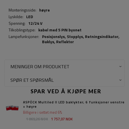
Monteringsside:
høyre
Lyskilde:
LED
Spenning:
12/24 V
Tilkoblingstype:
kabel med 5 PIN byonet
Lampefunksjoner:
Posisjonslys,
Stopplys
,
Retningsindikator
,
Baklys
,
Reflektor
MENINGER OM PRODUKTET
SPØR ET SPØRSMÅL
SPAR VED Å KJØPE MER
ASPÖCK Multiled II LED baklykter, 6 funksjoner venstre
+ høyre
Billigere i settet med 6%
1 869,26 NOK
1 757,07 NOK