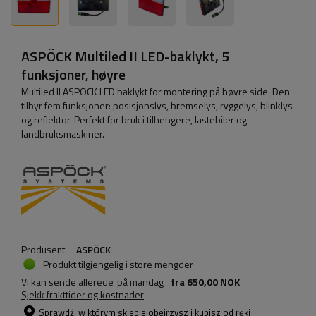
ASPÖCK Multiled II LED-baklykt, 5
funksjoner, høyre
Multiled II ASPÖCK LED baklykt for montering på høyre side. Den
tilbyr fem funksjoner: posisjonslys, bremselys, ryggelys, blinklys
og reflektor. Perfekt for bruk i tilhengere, lastebiler og
landbruksmaskiner.
Produsent:
ASPÖCK
Produkt tilgjengelig i store mengder
Vi kan sende allerede
på mandag
fra
650,00 NOK
Sjekk frakttider og kostnader
Sprawdź, w którym sklepie obejrzysz i kupisz od ręki