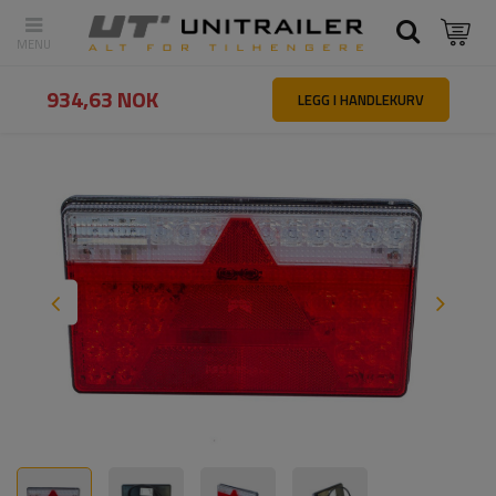
Tilbake
Hovedside
Belysning og elektrisk utstyr
Baklykter
ASPÖ
934,63 NOK
LEGG I HANDLEKURV