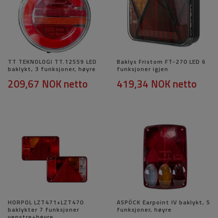
TT TEKNOLOGI TT.12559 LED
Baklys Fristom FT-270 LED 6
baklykt, 3 funksjoner, høyre
funksjoner igjen
209,67 NOK
netto
419,34 NOK
netto
HORPOL LZT471+LZT470
ASPÖCK Earpoint IV baklykt, 5
baklykter 7 funksjoner
funksjoner, høyre
venstre+høyre