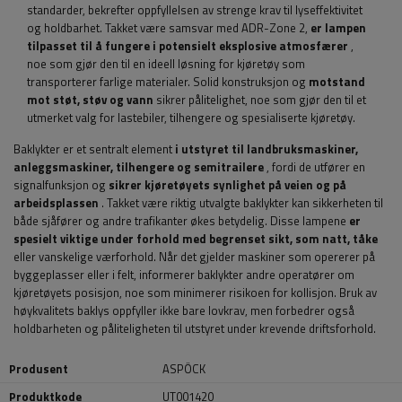
standarder, bekrefter oppfyllelsen av strenge krav til lyseffektivitet
og holdbarhet. Takket være samsvar med ADR-Zone 2,
er lampen
tilpasset til å fungere i potensielt eksplosive atmosfærer
,
noe som gjør den til en ideell løsning for kjøretøy som
transporterer farlige materialer. Solid konstruksjon og
motstand
mot støt, støv og vann
sikrer pålitelighet, noe som gjør den til et
utmerket valg for lastebiler, tilhengere og spesialiserte kjøretøy.
Baklykter er et sentralt element
i utstyret til landbruksmaskiner,
anleggsmaskiner, tilhengere og semitrailere
, fordi de utfører en
signalfunksjon og
sikrer kjøretøyets synlighet på veien og på
arbeidsplassen
. Takket være riktig utvalgte baklykter kan sikkerheten til
både sjåfører og andre trafikanter økes betydelig. Disse lampene
er
spesielt viktige under forhold med begrenset sikt, som natt, tåke
eller vanskelige værforhold. Når det gjelder maskiner som opererer på
byggeplasser eller i felt, informerer baklykter andre operatører om
kjøretøyets posisjon, noe som minimerer risikoen for kollisjon. Bruk av
høykvalitets baklys oppfyller ikke bare lovkrav, men forbedrer også
holdbarheten og påliteligheten til utstyret under krevende driftsforhold.
Produsent
ASPÖCK
Produktkode
UT001420