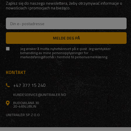
Zapisz się do naszego newslettera, żeby otrzymywać informacje o
nowościach i promocjach na bieżąco.
MELDE DEG PÅ
Jeg ønsker å motta nyhetsbrevet på e-post. Jeg samtykker
behandling av mine personopplysninger for
markedsføringsformål i henhold til
personvernerklæring
KONTAKT
+47 377 15 240
KUNDESERVICE@UNITRAILER.NO
BUDOWLANA 30
20-469
LUBLIN
UNITRAILER SP. Z O.O.