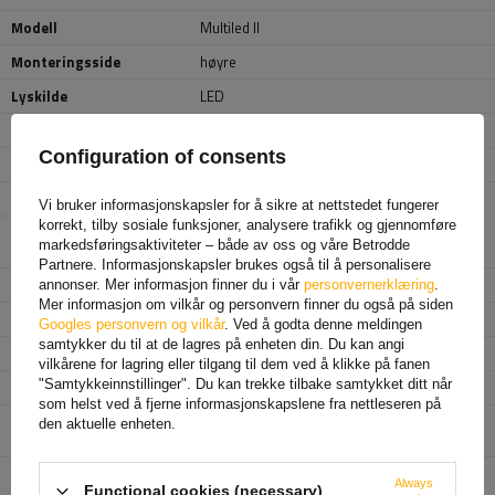
Modell
Multiled II
Monteringsside
høyre
Lyskilde
LED
Spenning
12/24 V
Configuration of consents
Tilkoblingstype
kabel med 5 PIN byonet
Kabellengde
0,5 m
Vi bruker informasjonskapsler for å sikre at nettstedet fungerer
korrekt, tilby sosiale funksjoner, analysere trafikk og gjennomføre
Lampefunksjoner
Posisjonslys
,
Stopplys
,
Retningsindikator
,
markedsføringsaktiviteter – både av oss og våre Betrodde
Baklys
,
Reflektor
Partnere. Informasjonskapsler brukes også til å personalisere
Bredde
240 mm
annonser. Mer informasjon finner du i vår
personvernerklæring
.
Mer informasjon om vilkår og personvern finner du også på siden
Høyde
140 mm
Googles personvern og vilkår
. Ved å godta denne meldingen
samtykker du til at de lagres på enheten din. Du kan angi
Dybde
35 mm
vilkårene for lagring eller tilgang til dem ved å klikke på fanen
"Samtykkeinnstillinger". Du kan trekke tilbake samtykket ditt når
Beskyttelsesklasse
IP 6K9K
som helst ved å fjerne informasjonskapslene fra nettleseren på
Enhet som er ansvarlig for
Aspöck Systems Polska Sp. z o.o.
Mer
den aktuelle enheten.
dette produktet i EU
Always
Functional cookies (necessary)