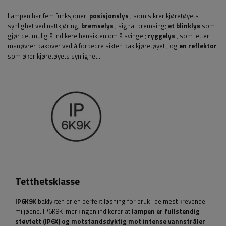
Lampen har fem funksjoner:
posisjonslys
, som sikrer kjøretøyets
synlighet ved nattkjøring;
bremselys
, signal bremsing;
et blinklys
som
gjør det mulig å indikere hensikten om å svinge
;
ryggelys
, som letter
manøvrer bakover ved å forbedre sikten bak kjøretøyet
; og
en reflektor
som øker kjøretøyets synlighet
.
Tetthetsklasse
IP6K9K
baklykten er en perfekt løsning for bruk i de mest krevende
miljøene. IP6K9K-merkingen indikerer at
lampen er fullstendig
støvtett (IP6X) og motstandsdyktig mot intense vannstråler