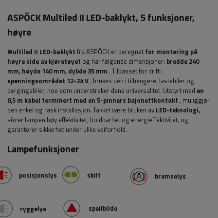
ASPÖCK Multiled II LED-baklykt, 5 funksjoner,
høyre
Multiled II LED-baklykt
fra ASPÖCK er beregnet
for montering på
høyre side av kjøretøyet
og har følgende dimensjoner:
bredde
240
mm, høyde 140 mm, dybde 35 mm
. Tilpasset for drift i
spenningsområdet 12-24 V
, brukes den i tilhengere, lastebiler og
bergingsbiler, noe som understreker dens universalitet. Utstyrt med
en
0,5 m kabel terminert med en 5-pinners bajonettkontakt
, muliggjør
den enkel og rask installasjon. Takket være bruken av
LED-teknologi,
sikrer lampen høy effektivitet, holdbarhet og energieffektivitet, og
garanterer sikkerhet under ulike veiforhold.
Lampefunksjoner
posisjonslys
skilt
bremselys
speilbilde
ryggelys