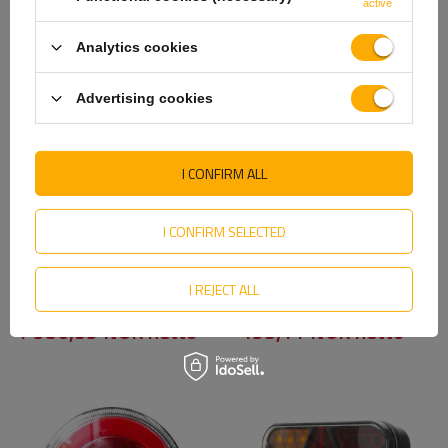
active
ANBEFALT FOR DEG
Analytics cookies
Advertising cookies
I CONFIRM ALL
I CONFIRM SELECTED
ASPÖCK EARPOINT LED
TT Teknologi TT.12024 LED
baklykter bajonett 8PIN 6
baklys 3 funksjoner venstre
I REJECT ALL
funksjoner venstre + høyre
+ høyre, magnetisk
1 956,59 NOK
netto
495,11 NOK
netto