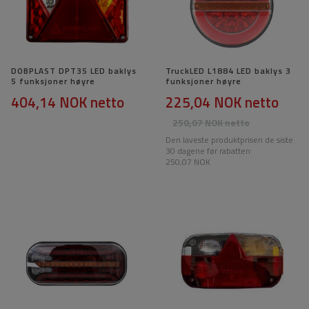
DOBPLAST DPT35 LED baklys
TruckLED L1884 LED baklys 3
5 funksjoner høyre
funksjoner høyre
404,14 NOK
netto
225,04 NOK
netto
250,07 NOK
netto
Den laveste produktprisen de siste
30 dagene før rabatten:
250,07 NOK