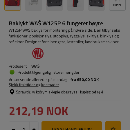
Bilder
Baklykt WAŚ W125P 6 fungerer høyre
W125P WAŚ baklys for montering på høyre side. Den tilbyr seks
funksjoner: posisjonslys, stopplys, ryggelys, skiltlys, blinklys og
reflektor. Designet for tilhengere, lastebiler, landbruksmaskiner.
Produsent:
WAŚ
Produkt tilgjengelig i store mengder
Vi kan sende allerede
på mandag
fra
650,00 NOK
Sjekk frakttider og kostnader
Sprawdź, w którym sklepie obejrzysz i kupisz od ręki
212,19 NOK
LEGG I HANDLEKURV