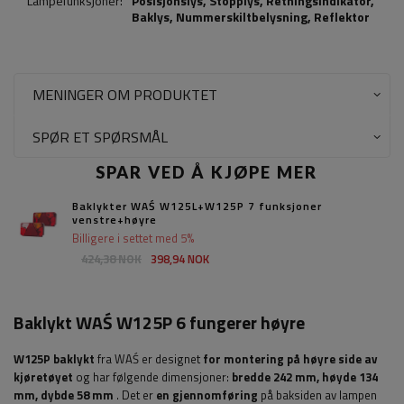
Lampefunksjoner:
Posisjonslys,
Stopplys
,
Retningsindikator
,
Baklys
,
Nummerskiltbelysning
,
Reflektor
MENINGER OM PRODUKTET
SPØR ET SPØRSMÅL
SPAR VED Å KJØPE MER
Baklykter WAŚ W125L+W125P 7 funksjoner
venstre+høyre
Billigere i settet med 5%
424,38 NOK
398,94 NOK
Baklykt WAŚ W125P 6 fungerer høyre
W125P baklykt
fra WAŚ er designet
for montering på høyre side av
kjøretøyet
og har følgende dimensjoner:
bredde
242 mm, høyde 134
mm, dybde 58 mm
.
Det er
en gjennomføring
på baksiden av lampen