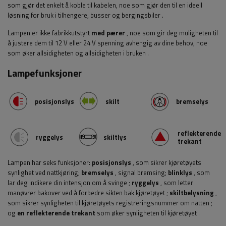
som gjør det enkelt å koble til kabelen, noe som gjør den til en ideell
løsning for bruk i tilhengere, busser og bergingsbiler
.
Lampen er ikke fabrikkutstyrt
med pærer
, noe som gir deg muligheten til
å justere dem til 12 V eller 24 V spenning avhengig av dine behov, noe
som øker allsidigheten og allsidigheten i bruken
.
Lampefunksjoner
posisjonslys
skilt
bremselys
reflekterende
ryggelys
skiltlys
trekant
Lampen har seks funksjoner:
posisjonslys
, som sikrer kjøretøyets
synlighet ved nattkjøring;
bremselys
, signal bremsing;
blinklys
, som
lar deg indikere din intensjon om å svinge
;
ryggelys
, som letter
manøvrer bakover ved å forbedre sikten bak kjøretøyet
;
skiltbelysning
,
som sikrer synligheten til kjøretøyets registreringsnummer om natten
;
og
en reflekterende trekant
som øker synligheten til kjøretøyet
.