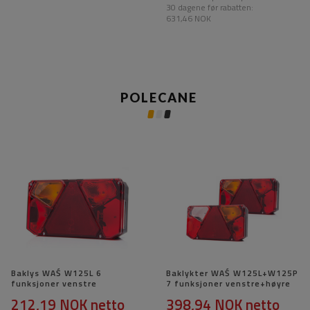
30 dagene før rabatten:
631,46 NOK
POLECANE
Baklys WAŚ W125L 6
Baklykter WAŚ W125L+W125P
funksjoner venstre
7 funksjoner venstre+høyre
212,19 NOK
netto
398,94 NOK
netto