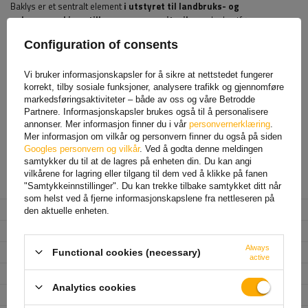
Baklys er et sentralt element
i utstyret til landbruks- og
anleggsmaskiner, tilhengere og semitrailere
, da de utfører en
signalfunksjon og
sikrer kjøretøyets synlighet på veien og på
Configuration of consents
arbeidsplassen
. Takket være riktig utvalgte baklykter kan du øke
sikkerheten betraktelig for både sjåfører og andre trafikanter. Disse
lampene
er spesielt viktige under forhold med begrenset sikt, som
Vi bruker informasjonskapsler for å sikre at nettstedet fungerer
korrekt, tilby sosiale funksjoner, analysere trafikk og gjennomføre
natt, tåke
eller vanskelige værforhold. For maskiner som arbeider på
markedsføringsaktiviteter – både av oss og våre Betrodde
byggeplasser eller i felten, informerer baklyktene andre operatører om
Partnere. Informasjonskapsler brukes også til å personalisere
kjøretøyets plassering, og minimerer risikoen for kollisjon. Å bruke
annonser. Mer informasjon finner du i vår
personvernerklæring
.
baklys av høy kvalitet oppfyller ikke bare lovkrav, men forbedrer også
Mer informasjon om vilkår og personvern finner du også på siden
holdbarheten og påliteligheten til utstyret ditt under krevende
Googles personvern og vilkår
. Ved å godta denne meldingen
driftsforhold.
samtykker du til at de lagres på enheten din. Du kan angi
vilkårene for lagring eller tilgang til dem ved å klikke på fanen
"Samtykkeinnstillinger". Du kan trekke tilbake samtykket ditt når
Produsent
WAŚ
som helst ved å fjerne informasjonskapslene fra nettleseren på
Produktkode
UT004778
den aktuelle enheten.
Modell
W125
Always
Monteringsside
høyre
Functional cookies (necessary)
active
Lyskilde
lyspære
Analytics cookies
Spenning
12/24 V