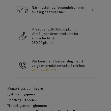
Når mottar jeg forsendelsen min
hvis jeg bestiller nå?
Pris i poeng:
26 099,00 pkt.
Ved å kjøpe dette produktet for
kontanter får du:
260,99 pkt.
Vår konsulent hjelper deg med å
velge et produkt
Bestill på telefon:
+47 377 15 240
Monteringsside:
høyre
Lyskilde:
lyspære
Spenning:
12/24 V
Tilkoblingstype:
gjennom