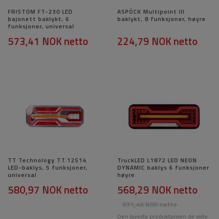
FRISTOM FT-230 LED
ASPÖCK Multipoint III
bajonett baklykt, 6
baklykt, 8 funksjoner, høyre
funksjoner, universal
573,41 NOK
netto
224,79 NOK
netto
TT Technology TT.12514
TruckLED L1872 LED NEON
LED-baklys, 5 funksjoner,
DYNAMIC baklys 6 funksjoner
universal
høyre
580,97 NOK
netto
568,29 NOK
netto
631,46 NOK
netto
Den laveste produktprisen de siste