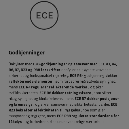
Godkjenninger
Baklykten med
E20-godkjenninger
og
samsvar med ECE R3, R4,
R6, R7, R23 og R38 forskrifter
oppfyller de høyeste kravene til
sikkerhet og funksjonalitet i kjøretøy.
ECE R3-
godkjenning
dekker
reflekterende elementer
, som forbedrer kjøretøyets synlighet,
mens
ECE R4 regulerer reflekterende merker
, og øker
trafikksikkerheten.
ECE R6 dekker retningsvisere
, som sikrer
riktig synlighet og blinkefrekvens, mens
ECE R7 dekker posisjons-
og bremselys
, og sikrer samsvar med sikkerhetsstandarder.
ECE
R23 bekrefter effektiviteten til ryggelys
, noe som gjør
manøvrering tryggere, mens
ECE R38 regulerer standardene for
tåkelys
, og forbedrer sikten under vanskelige værforhold.