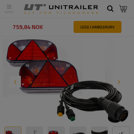
Tilbake
Hovedside
Belysning og elektrisk utstyr
Belysningssett 
759,84 NOK
LEGG I HANDLEKURV
+
6