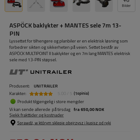
Bilder
ASPÖCK baklykter + MANTES sele 7m 13-
PIN
Lyssettet for tilhengere og planbiler er en elektrisk løsning som
forbedrer sikten og sikkerheten på veien. Settet består av
ASPÖCK MULTIPOINT II baklykter og en 7m lang MANTES elektrisk
sele med 13-PIN støpsel.
Produsent:
UNITRAILER
Karakter:
5.00 / 5
(
opinia)
1
Produkt tilgjengelig i store mengder
Vi kan sende allerede
på tirsdag
fra
650,00 NOK
Sjekk frakttider og kostnader
Sprawdź, w którym sklepie obejrzysz i kupisz od ręki