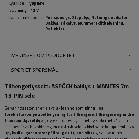
Lyskilde:
lyspære
Spenning:
12 V
Lampefunksjoner:
Posisjonslys,
Stopplys
,
Retningsindikator
,
Baklys
,
Tåkelys
,
Nummerskiltbelysning
,
Reflektor
MENINGER OM PRODUKTET
SPØR ET SPØRSMÅL
Tilhengerlyssett:
ASPÖCK
baklys + MANTES 7m
13-PIN sele
Belysningssettet er en elektrisk løsning som
gir full og
forskriftskompatibel belysning for tilhengere, tilhengere og andre
transportkjøretøyer
, og øker deres synlighet og sikkerhet på veien.
Den består av baklykter og en elektrisk sele. Takket være komponenter av
høy kvalitet
garanterer pålitelig drift, god sikt
og samsvar med