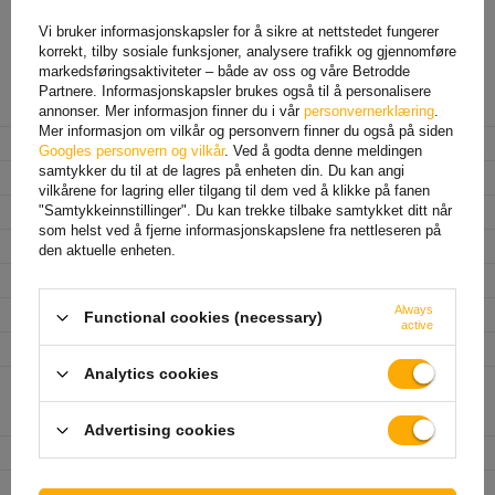
(6) rødt
- bremselys
Vi bruker informasjonskapsler for å sikre at nettstedet fungerer
(7) svart
- venstre posisjonslys
korrekt, tilby sosiale funksjoner, analysere trafikk og gjennomføre
(8) grå
- ryggelys
markedsføringsaktiviteter – både av oss og våre Betrodde
Partnere. Informasjonskapsler brukes også til å personalisere
Produsent
UNITRAILER
annonser. Mer informasjon finner du i vår
personvernerklæring
.
Mer informasjon om vilkår og personvern finner du også på siden
Produktkode
UT004138
Googles personvern og vilkår
. Ved å godta denne meldingen
samtykker du til at de lagres på enheten din. Du kan angi
Modell
Multipoint II
vilkårene for lagring eller tilgang til dem ved å klikke på fanen
Plugg
13 pol
"Samtykkeinnstillinger". Du kan trekke tilbake samtykket ditt når
som helst ved å fjerne informasjonskapslene fra nettleseren på
Kabellengde
7 m
den aktuelle enheten.
Lyskilde
lyspære
Always
Spenning
12 V
Functional cookies (necessary)
active
Monteringsside
venstre+høyre
Analytics cookies
Lampefunksjoner
Posisjonslys
,
Stopplys
,
Retningsindikator
,
Baklys
,
Tåkelys
,
Nummerskiltbelysning
,
Reflektor
Advertising cookies
Sammensetning av sett
baklys
Enhet som er ansvarlig for
UNITRAILER Sp. z o.o
Mer