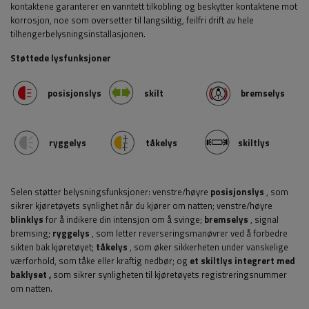
kontaktene garanterer en vanntett tilkobling og beskytter kontaktene mot
korrosjon, noe som oversetter til langsiktig, feilfri drift av hele
tilhengerbelysningsinstallasjonen.
Støttede lysfunksjoner
posisjonslys
skilt
bremselys
ryggelys
tåkelys
skiltlys
Selen støtter belysningsfunksjoner: venstre/høyre
posisjonslys
, som
sikrer kjøretøyets synlighet når du kjører om natten; venstre/høyre
blinklys
for å indikere din intensjon om å svinge;
bremselys
, signal
bremsing;
ryggelys
, som letter reverseringsmanøvrer ved å forbedre
sikten bak kjøretøyet;
tåkelys
, som øker sikkerheten under vanskelige
værforhold, som tåke eller kraftig nedbør;
og
et skiltlys integrert med
baklyset
,
som sikrer synligheten til kjøretøyets registreringsnummer
om natten.