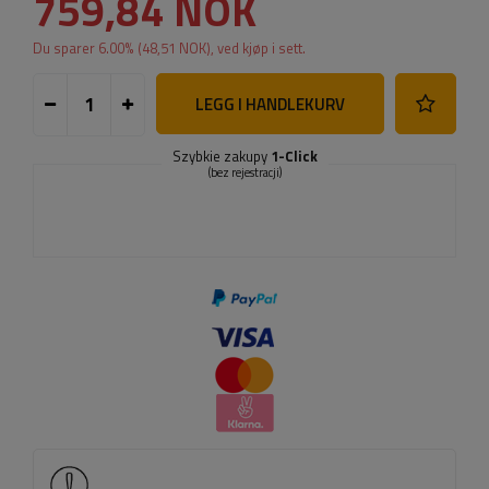
759,84 NOK
Du sparer
6.00
% (
48,51 NOK
), ved kjøp i sett.
LEGG I HANDLEKURV
Szybkie zakupy
1-Click
(bez rejestracji)