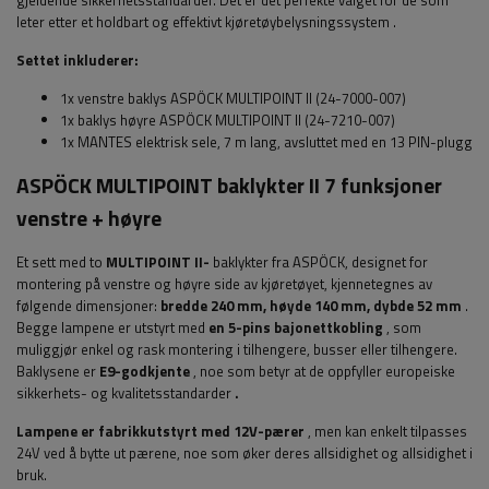
gjeldende sikkerhetsstandarder. Det er det perfekte valget for de som
leter etter et holdbart og effektivt kjøretøybelysningssystem
.
Settet inkluderer:
1x venstre baklys ASPÖCK MULTIPOINT II (24-7000-007)
1x baklys høyre ASPÖCK MULTIPOINT II (24-7210-007)
1x MANTES elektrisk sele, 7 m lang, avsluttet med en 13 PIN-plugg
ASPÖCK
MULTIPOINT
baklykter
II 7 funksjoner
venstre + høyre
Et sett med to
MULTIPOINT II-
baklykter
fra ASPÖCK, designet for
montering på venstre og høyre side av kjøretøyet, kjennetegnes av
følgende dimensjoner:
bredde
240 mm, høyde 140 mm, dybde 52 mm
.
Begge lampene er utstyrt med
en 5-pins bajonettkobling
, som
muliggjør enkel og rask montering i tilhengere, busser eller tilhengere.
Baklysene er
E9-godkjente
, noe som betyr
at de oppfyller europeiske
sikkerhets- og kvalitetsstandarder
.
Lampene er fabrikkutstyrt med 12V-pærer
, men kan enkelt tilpasses
24V ved å bytte ut pærene, noe som øker deres allsidighet og allsidighet i
bruk.