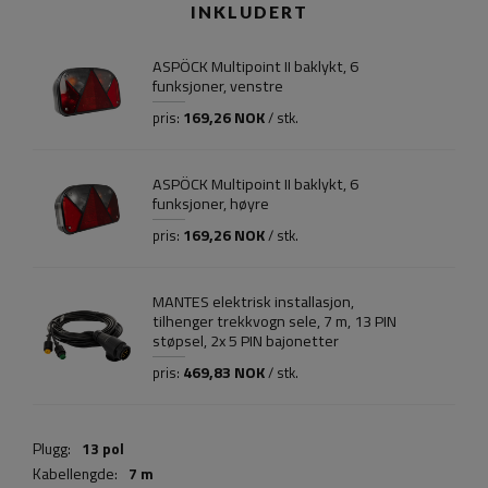
INKLUDERT
ASPÖCK Multipoint II baklykt, 6
funksjoner, venstre
169,26 NOK
pris:
/ stk.
ASPÖCK Multipoint II baklykt, 6
funksjoner, høyre
169,26 NOK
pris:
/ stk.
MANTES elektrisk installasjon,
tilhenger trekkvogn sele, 7 m, 13 PIN
støpsel, 2x 5 PIN bajonetter
469,83 NOK
pris:
/ stk.
Plugg:
13 pol
Kabellengde:
7 m