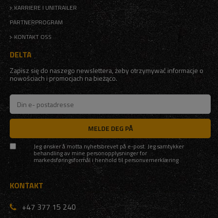
KARRIERE I UNITRAILER
PARTNERPROGRAM
KONTAKT OSS
DELTA
Zapisz się do naszego newslettera, żeby otrzymywać informacje o
nowościach i promocjach na bieżąco.
MELDE DEG PÅ
Jeg ønsker å motta nyhetsbrevet på e-post. Jeg samtykker
behandling av mine personopplysninger for
markedsføringsformål i henhold til
personvernerklæring
KONTAKT
+47 377 15 240