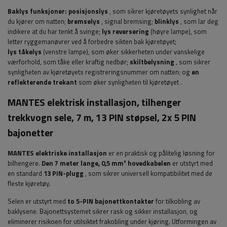
Baklys funksjoner:
posisjonslys
, som sikrer kjøretøyets synlighet når
du kjører om natten;
bremselys
, signal bremsing;
blinklys
, som lar deg
indikere at du har tenkt å svinge;
lys
reversering
(høyre lampe), som
letter ryggemanøvrer ved å forbedre sikten bak kjøretøyet;
lys
tåkelys
(venstre lampe), som øker sikkerheten under vanskelige
værforhold, som tåke eller kraftig nedbør;
skiltbelysning
, som sikrer
synligheten av kjøretøyets registreringsnummer om natten; og
en
reflekterende trekant
som øker synligheten til kjøretøyet
.
MANTES elektrisk installasjon, tilhenger
trekkvogn sele, 7 m, 13 PIN støpsel, 2x 5 PIN
bajonetter
MANTES elektriske installasjon
er en praktisk og pålitelig løsning for
bilhengere.
Den 7 meter lange, 0,5 mm² hovedkabelen
er utstyrt med
en standard
13 PIN-plugg
, som sikrer universell kompatibilitet med de
fleste kjøretøy.
Selen er utstyrt med
to 5-PIN bajonettkontakter
for tilkobling av
baklysene. Bajonettsystemet sikrer rask og sikker installasjon, og
eliminerer risikoen for utilsiktet frakobling under kjøring. Utformingen av