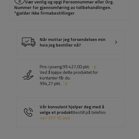
Vær venlig og opgi Personnummer eller Org.
Nummer for gjennomføring av tollbehandlingen.
*gjelder ikke firmabestillinger
Når mottar jeg forsendelsen min
hvis jeg bestiller nå?
Pris i poeng:
99 427,00 pkt.
Ved å kjøpe dette produktet for
kontanter får du:
994,27 pkt.
Vår konsulent hjelper deg med å
velge et produkt
Bestill på telefon:
+47 377 15 240