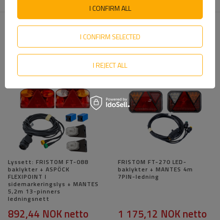
dette produktet i EU
I CONFIRM ALL
I CONFIRM SELECTED
ANBEFALT FOR DEG
I REJECT ALL
Lyssett: FRISTOM FT-088
FRISTOM FT-270 LED-
baklykter + ASPÖCK
baklykter + MANTES 4m
FLEXIPOINT I
7PIN-ledning
sidemarkeringslys + MANTES
5,2m 13-pinners
ledningsnett
892,44 NOK
netto
1 175,12 NOK
netto