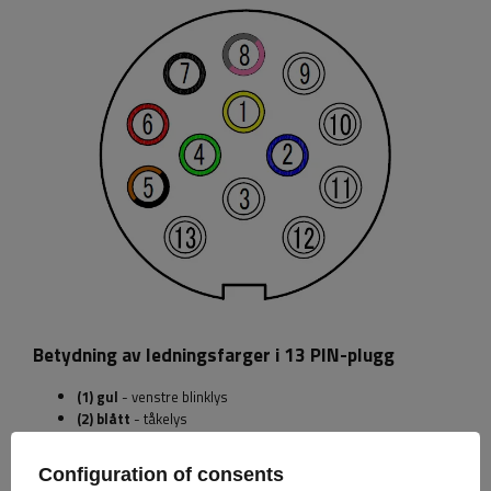
Betydning av ledningsfarger i 13 PIN-plugg
(1) gul
- venstre blinklys
(2) blått
- tåkelys
(3) hvit
- masse
(4) grønn
- høyre blinklys
Configuration of consents
(5) brunt eller svart
høyre posisjonslys