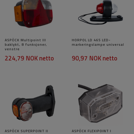
ASPÖCK Multipoint III
HORPOL LD 465 LED-
baklykt, 8 funksjoner,
markeringslampe universal
venstre
224,79 NOK
netto
90,97 NOK
netto
ASPÖCK SUPERPOINT II
ASPÖCK FLEXIPOINT I