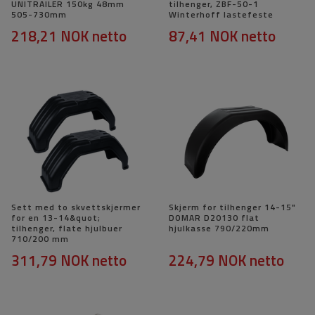
UNITRAILER 150kg 48mm
tilhenger, ZBF-50-1
505-730mm
Winterhoff lastefeste
218,21 NOK
netto
87,41 NOK
netto
Sett med to skvettskjermer
Skjerm for tilhenger 14-15"
for en 13-14&quot;
DOMAR D20130 flat
tilhenger, flate hjulbuer
hjulkasse 790/220mm
710/200 mm
311,79 NOK
netto
224,79 NOK
netto