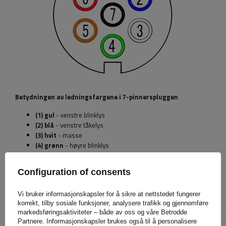
Betydningen av ledningsfargene i 7-pinnerspluggen
(1) gul
- venstre blinklys
(2) blå
- venstre tåkelys
(3) hvit
- masse
(4) grønn
- høyre blinklys
(5) brunt
høyre sidelys
(6) rød
- bremselys
Configuration of consents
(7) svart
- venstre posisjonslys
Vi bruker informasjonskapsler for å sikre at nettstedet fungerer
Produsent
UNITRAILER
korrekt, tilby sosiale funksjoner, analysere trafikk og gjennomføre
markedsføringsaktiviteter – både av oss og våre Betrodde
Produktkode
UT004198
Partnere. Informasjonskapsler brukes også til å personalisere