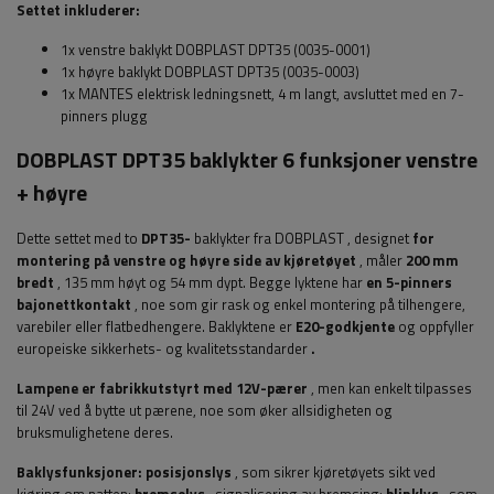
Settet inkluderer:
1x venstre baklykt DOBPLAST DPT35 (0035-0001)
1x høyre baklykt DOBPLAST DPT35 (0035-0003)
1x MANTES elektrisk ledningsnett, 4 m langt, avsluttet med en 7-
pinners plugg
DOBPLAST DPT35 baklykter 6 funksjoner venstre
+ høyre
Dette settet med to
DPT35-
baklykter
fra DOBPLAST
, designet
for
montering på venstre og høyre side av kjøretøyet
, måler
200 mm
bredt
, 135 mm høyt og 54 mm dypt. Begge lyktene har
en 5-pinners
bajonettkontakt
, noe som gir rask og enkel montering på tilhengere,
varebiler eller flatbedhengere.
Baklyktene er
E20-godkjente
og
oppfyller
europeiske sikkerhets- og kvalitetsstandarder
.
Lampene er fabrikkutstyrt med 12V-pærer
, men kan enkelt tilpasses
til 24V ved å bytte ut pærene, noe som øker allsidigheten og
bruksmulighetene deres.
Baklysfunksjoner:
posisjonslys
, som sikrer kjøretøyets sikt ved