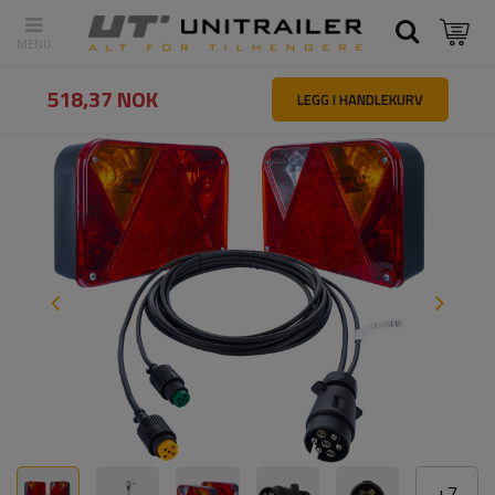
Tilbake
Hovedside
Belysning og elektrisk utstyr
Belysningssett 
518,37 NOK
LEGG I HANDLEKURV
+
7