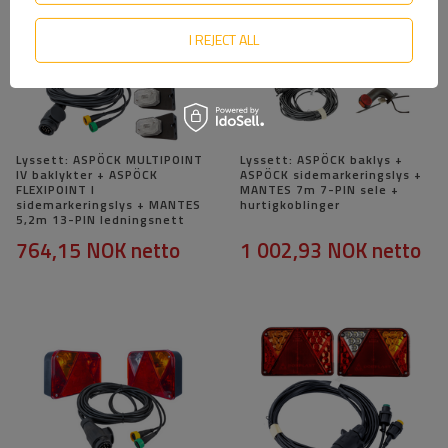
I REJECT ALL
Lyssett: ASPÖCK MULTIPOINT
Lyssett: ASPÖCK baklys +
IV baklykter + ASPÖCK
ASPÖCK sidemarkeringslys +
FLEXIPOINT I
MANTES 7m 7-PIN sele +
sidemarkeringslys + MANTES
hurtigkoblinger
5,2m 13-PIN ledningsnett
764,15 NOK
netto
1 002,93 NOK
netto