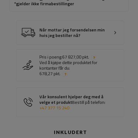
*gjelder ikke firmabestillinger
Når mottar jeg forsendelsen min
hvis jeg bestiller nå?
Pris i poeng:
67 827,00 pkt.
Ved å kjøpe dette produktet for
kontanter får du:
678,27 pkt.
Vår konsulent hjelper deg med å
velge et produkt
Bestill på telefon:
+47 377 15 240
INKLUDERT