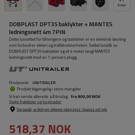
Bilder
DOBPLAST DPT35 baklykter + MANTES
ledningsnett 4m 7PIN
Dette lyssettet for tilhengere og lastebiler er en elektrisk løsning
som forbedrer sikten og trafikksikkerheten. Settet består av
DOBPLAST DPT35 baklykter og et 4 meter langt MANTES
ledningsnett med en 7-pinners plugg.
Produsent:
UNITRAILER
Produkt tilgjengelig i store mengder
Vi kan sende allerede
på tirsdag
fra
800,00 NOK
Sjekk frakttider og kostnader
Sprawdź, w którym sklepie obejrzysz i kupisz od ręki
518,37 NOK