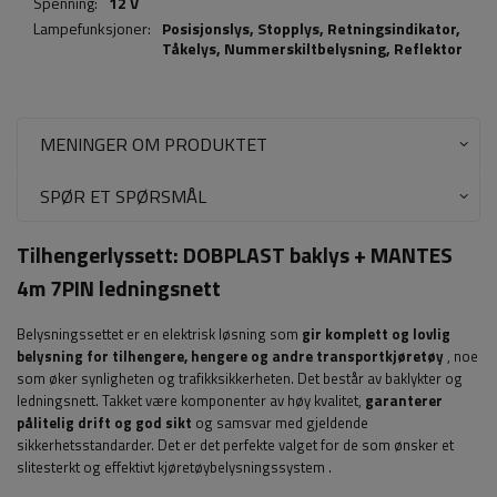
Spenning:
12 V
Lampefunksjoner:
Posisjonslys,
Stopplys
,
Retningsindikator
,
Tåkelys
,
Nummerskiltbelysning
,
Reflektor
MENINGER OM PRODUKTET
SPØR ET SPØRSMÅL
Tilhengerlyssett: DOBPLAST baklys + MANTES
4m 7PIN ledningsnett
Belysningssettet er en elektrisk løsning som
gir komplett og lovlig
belysning for tilhengere, hengere og andre transportkjøretøy
, noe
som øker synligheten og trafikksikkerheten. Det består av baklykter og
ledningsnett. Takket være komponenter av høy kvalitet,
garanterer
pålitelig drift og god sikt
og samsvar med gjeldende
sikkerhetsstandarder. Det er det perfekte valget for de som ønsker et
slitesterkt og effektivt kjøretøybelysningssystem
.