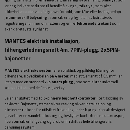
kjøring om natten;
bremselys
, signalisering av bremsing;
blinklys
, som
lar deg indikere at du har til hensikt å svinge
;
tåkelys
, som øker
sikkerheten under vanskelige værforhold, som tåke eller kraftig nedbør
;
nummerskiltbelysning
, som sikrer synligheten av kjøretøyets
registreringsnummer om natten
;
og
en reflekterende trekant
som
øker kjøretøyets synlighet
.
MANTES elektrisk installasjon,
tilhengerledningsnett 4m, 7PIN-plugg, 2x5PIN-
bajonetter
MANTES elektriske system
er en praktisk og pålitelig løsning for
bilhengere.
Hovedkabelen på 4 meter,
med et tverrsnitt på 0,5 mm², er
utstyrt med en standard
7-pinners plugg
, noe som sikrer universell
kompatibilitet med de fleste kjøretøy.
Selen er utstyrt med
to 5-pinners bajonettkontakter
For tilkobling av
baklykter. Bajonettsystemet sikrer rask og sikker installasjon, og
eliminerer risikoen for utilsiktet frakobling under kjøring. Kontaktdesignet
garanterer en vanntett tilkobling og beskytter kontaktene mot korrosjon,
noe som sikrer langvarig og problemfri drift av hele tilhengerens
belysningssystem
.