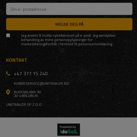
MELDE DEG PÅ
Jeg ønsker å motta nyhetsbrevet på e-post. Jeg samtykker
behandling av mine personopplysninger for
markedsføringsformål i henhold til
personvernerklæring
KONTAKT
+47 377 15 240
KUNDESERVICE@UNITRAILER.NO
BUDOWLANA 30
20-469
LUBLIN
UNITRAILER SP. Z O.O.