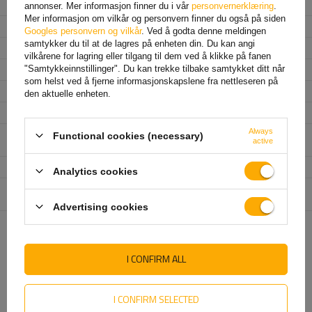
Modell
DPT35
annonser. Mer informasjon finner du i vår
personvernerklæring
.
Mer informasjon om vilkår og personvern finner du også på siden
Plugg
7 PIN
Googles personvern og vilkår
. Ved å godta denne meldingen
samtykker du til at de lagres på enheten din. Du kan angi
Kabellengde
4 m
vilkårene for lagring eller tilgang til dem ved å klikke på fanen
Lyskilde
lyspære
"Samtykkeinnstillinger". Du kan trekke tilbake samtykket ditt når
som helst ved å fjerne informasjonskapslene fra nettleseren på
Spenning
12 V
den aktuelle enheten.
Monteringsside
venstre+høyre
Always
Lampefunksjoner
Posisjonslys
,
Stopplys
,
Retningsindikator
,
Functional cookies (necessary)
active
Tåkelys
,
Nummerskiltbelysning
,
Reflektor
Sammensetning av sett
baklys
Analytics cookies
Enhet som er ansvarlig for
UNITRAILER Sp. z o.o
Mer
dette produktet i EU
Advertising cookies
ANBEFALT FOR DEG
I CONFIRM ALL
I CONFIRM SELECTED