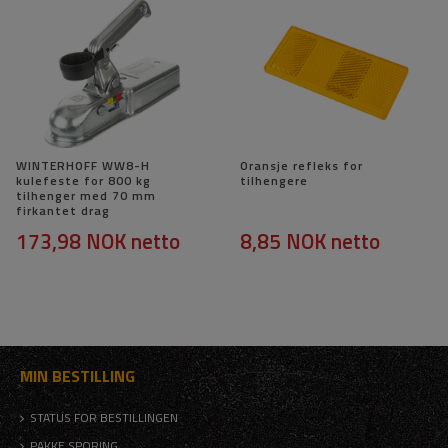
WINTERHOFF WW8-H
Oransje refleks for
kulefeste for 800 kg
tilhengere
tilhenger med 70 mm
firkantet drag
173,98 NOK
netto
8,85 NOK
netto
MIN BESTILLING
STATUS FOR BESTILLINGEN
PAKKE SPORING