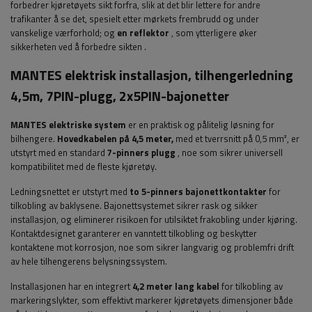
forbedrer kjøretøyets sikt forfra, slik at det blir lettere for andre
trafikanter å se det, spesielt etter mørkets frembrudd og under
vanskelige værforhold; og
en reflektor
, som ytterligere øker
sikkerheten ved å forbedre sikten
.
MANTES elektrisk installasjon, tilhengerledning
4,5m, 7PIN-plugg, 2x5PIN-bajonetter
MANTES elektriske system
er en praktisk og pålitelig løsning for
bilhengere.
Hovedkabelen på 4,5 meter,
med et tverrsnitt på 0,5 mm², er
utstyrt med en standard
7-pinners plugg
, noe som sikrer universell
kompatibilitet med de fleste kjøretøy.
Ledningsnettet er utstyrt med
to 5-pinners bajonettkontakter
for
tilkobling av baklysene. Bajonettsystemet sikrer rask og sikker
installasjon, og eliminerer risikoen for utilsiktet frakobling under kjøring.
Kontaktdesignet garanterer en vanntett tilkobling og beskytter
kontaktene mot korrosjon, noe som sikrer langvarig og problemfri drift
av hele tilhengerens belysningssystem.
Installasjonen har en integrert
4,2 meter lang kabel
for tilkobling av
markeringslykter, som effektivt markerer kjøretøyets dimensjoner både