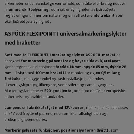
sikkerheten under vanskelige værforhold, som tåke eller kraftig nedbør
;
nummerskiltbelysning
, som sikrer synligheten av kjøretøyets
registreringsnummer om natten
;
og
en reflekterende trekant
som
øker kjøretøyets synlighet
.
ASPÖCK FLEXIPOINT I universalmarkeringslykter
med braketter
Sett med to FLEXIPOINT I markeringslykter
ASPÖCK-merket
er
beregnet
for montering på venstre og høyre side av kjøretøyet
,
kjennetegnet av dimensjoner:
bredde 44
mm, høyde 65 mm, dybde 28
mm
. Utstyrt med
100 mm brakett
for montering og
en 0,5 m lang
flatkabel
, muliggjør enkel og rask installasjon, de brukes
i
Leveringskjøretøy, tilhengere, semitrailere og campingvogner
.
Markeringslampene er
E20-godkjente
, noe som
oppfyller europeiske
sikkerhets- og kvalitetsstandarder.
Lampene er fabrikkutstyrt med 12V-pærer
, men kan enkelt tilpasses
til 24V ved å bytte ut pærene, noe som øker allsidigheten og
bruksmulighetene deres.
Markeringslysets funksjoner:
positionslys foran (hvitt)
, som