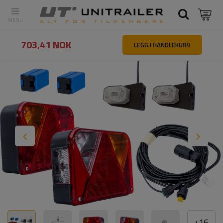
Tilbake
Hovedside
Belysning og elektrisk utstyr
Belysningssett 
703,41 NOK
LEGG I HANDLEKURV
+
16