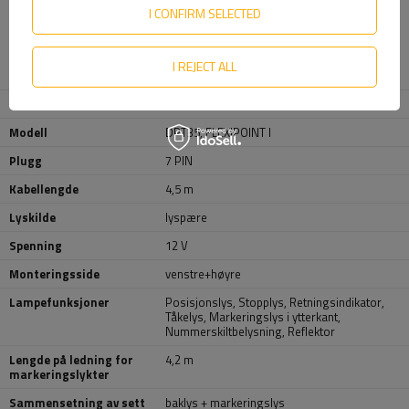
I CONFIRM SELECTED
(6) rød
- bremselys
(7) svart
- venstre posisjonslys
I REJECT ALL
Produsent
UNITRAILER
Produktkode
UT006846
Modell
DPT35
,
FLEXIPOINT I
Plugg
7 PIN
Kabellengde
4,5 m
Lyskilde
lyspære
Spenning
12 V
Monteringsside
venstre+høyre
Lampefunksjoner
Posisjonslys
,
Stopplys
,
Retningsindikator
,
Tåkelys
,
Markeringslys i ytterkant
,
Nummerskiltbelysning
,
Reflektor
Lengde på ledning for
4,2 m
markeringslykter
Sammensetning av sett
baklys + markeringslys