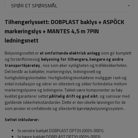
SPØR ET SPØRSMÅL
Tilhengerlyssett:
DOBPLAST
baklys +
ASPÖCK
markeringslys + MANTES 4,5 m 7PIN
ledningsnett
Belysningssettet er
et omfattende elektrisk anlegg
som gir komplett
og forskriftsmessig
belysning for tilhengere, hengere og andre
transportkjøretøy
, noe som øker synligheten og trafikksikkerheten.
Det består av baklykter, markeringslys, ledningsnett og
hurtigkoblingskontakter. Hurtigkoblingskontaktene muliggjør rask og
enkel installasjon og sikrer en slitesterk og sikker forbindelse mellom
markeringslysene og ledningene. Takket være komponenter av høy
kvalitet garanterer settet
pålitelig drift og god sikt.
og samsvar med
gjeldende sikkerhetsstandarder. Dette er den ideelle løsningen for de
som ønsker et omfattende og slitesterkt kjøretøybelysningssystem
.
Settet inkluderer:
1x venstre baklykt DOBPLAST DPT35 (0035-0001)
1x høyre baklykt DOBPLAST DPT35 (0035-0003)