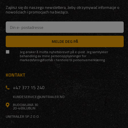
Zapisz się do naszego newslettera, żeby otrzymywać informacje o
nowościach i promocjach na bieżąco.
MELDE DEG PÅ
Jeg ønsker å motta nyhetsbrevet på e-post. Jeg samtykker
behandling av mine personopplysninger for
markedsføringsformål i henhold til
personvernerklæring
KONTAKT
+47 377 15 240
KUNDESERVICE@UNITRAILER.NO
BUDOWLANA 30
20-469
LUBLIN
UNITRAILER SP. Z O.O.