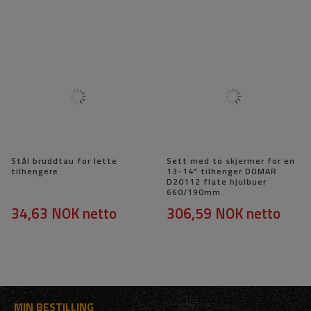
Stål bruddtau for lette
Sett med to skjermer for en
tilhengere
13-14" tilhenger DOMAR
D20112 flate hjulbuer
660/190mm
34,63 NOK
netto
306,59 NOK
netto
MIN BESTILLING