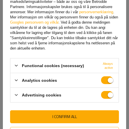
markedsføringsaktiviteter – både av oss og våre Betrodde
Partnere. Informasjonskapsler brukes også til å personalisere
annonser. Mer informasjon finner du i vår
personvernerklæring
.
Mer informasjon om vilkår og personvern finner du også på siden
Googles personvern og vilkår
. Ved å godta denne meldingen
samtykker du til at de lagres på enheten din. Du kan angi
vilkårene for lagring eller tilgang til dem ved å klikke på fanen
"Samtykkeinnstillinger". Du kan trekke tilbake samtykket ditt når
som helst ved å fjerne informasjonskapslene fra nettleseren på
den aktuelle enheten.
Always
Functional cookies (necessary)
active
Analytics cookies
Betydningen av ledningsfargene i 7-
pinnerspluggen
Advertising cookies
(1) gul
- venstre blinklys
(2) blå
- venstre tåkelys
I CONFIRM ALL
(3) hvit
- masse
(4) grønn
- høyre blinklys
(5) brunt
høyre sidelys