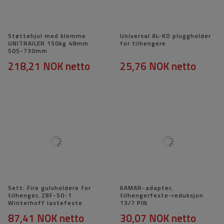
Støttehjul med klemme
Universal AL-KO pluggholder
UNITRAILER 150kg 48mm
for tilhengere
505-730mm
218,21 NOK
netto
25,76 NOK
netto
Sett: Fire gulvholdere for
KAMAR-adapter,
tilhenger, ZBF-50-1
tilhengerfeste-reduksjon
Winterhoff lastefeste
13/7 PIN
87,41 NOK
netto
30,07 NOK
netto