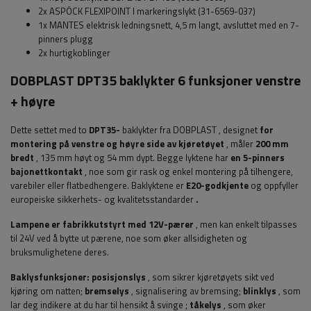
2x ASPÖCK
FLEXIPOINT I
markeringslykt (31-6569-037)
1x MANTES elektrisk ledningsnett, 4,5 m langt, avsluttet med en 7-
pinners plugg
2x hurtigkoblinger
DOBPLAST DPT35 baklykter 6 funksjoner venstre
+ høyre
Dette settet med to
DPT35-
baklykter
fra DOBPLAST
, designet
for
montering på venstre og høyre side av kjøretøyet
, måler
200 mm
bredt
, 135 mm høyt og 54 mm dypt. Begge lyktene har
en 5-pinners
bajonettkontakt
, noe som gir rask og enkel montering på tilhengere,
varebiler eller flatbedhengere.
Baklyktene er
E20-godkjente
og
oppfyller
europeiske sikkerhets- og kvalitetsstandarder
.
Lampene er fabrikkutstyrt med 12V-pærer
, men kan enkelt tilpasses
til 24V ved å bytte ut pærene, noe som øker allsidigheten og
bruksmulighetene deres.
Baklysfunksjoner:
posisjonslys
, som sikrer kjøretøyets sikt ved
kjøring om natten;
bremselys
, signalisering av bremsing;
blinklys
, som
lar deg indikere at du har til hensikt å svinge
;
tåkelys
, som øker