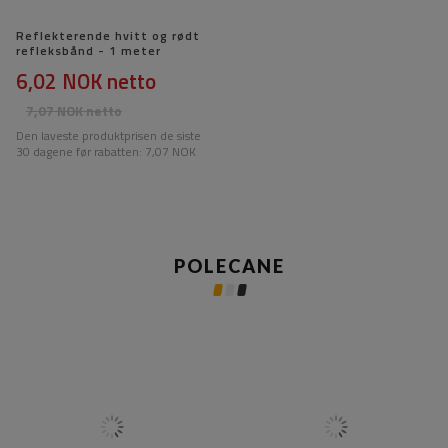
Reflekterende hvitt og rødt
refleksbånd - 1 meter
6,02 NOK
netto
7,07 NOK
netto
Den laveste produktprisen de siste
30 dagene før rabatten:
7,07 NOK
POLECANE