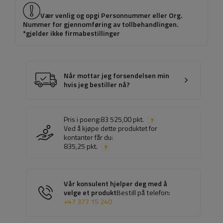
Vær venlig og opgi Personnummer eller Org.
Nummer for gjennomføring av tollbehandlingen.
*gjelder ikke firmabestillinger
Når mottar jeg forsendelsen min
hvis jeg bestiller nå?
Pris i poeng:
83 525,00 pkt.
Ved å kjøpe dette produktet for
kontanter får du:
835,25 pkt.
Vår konsulent hjelper deg med å
velge et produkt
Bestill på telefon:
+47 377 15 240