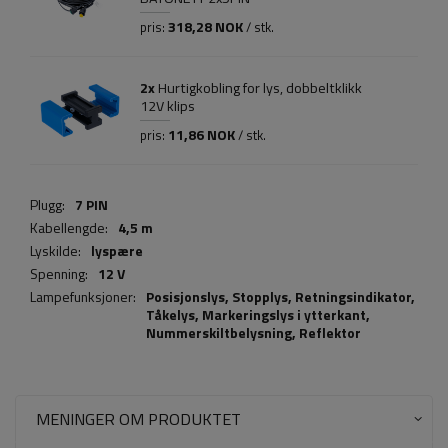
318,28 NOK
pris:
/ stk.
2x
Hurtigkobling for lys, dobbeltklikk
12V klips
11,86 NOK
pris:
/ stk.
Plugg:
7 PIN
Kabellengde:
4,5 m
Lyskilde:
lyspære
Spenning:
12 V
Lampefunksjoner:
Posisjonslys,
Stopplys
,
Retningsindikator
,
Tåkelys
,
Markeringslys i ytterkant
,
Nummerskiltbelysning
,
Reflektor
MENINGER OM PRODUKTET