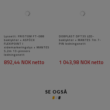
Lyssett: FRISTOM FT-088
DOBPLAST DPT35 LED-
baklykter + ASPÖCK
baklykter + MANTES 7m 7-
FLEXIPOINT I
PIN ledningsnett
sidemarkeringslys + MANTES
5,2m 13-pinners
ledningsnett
892,44 NOK
netto
1 043,98 NOK
netto
SE OGSÅ