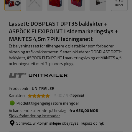
Bilder
Lyssett: DOBPLAST DPT35 baklykter +
ASPÖCK FLEXIPOINT I sidemarkeringslys +
MANTES 4,5m 7PIN ledningsnett
Et belysningssett for tilhengere og lastebiler som forbedrer
sikten og trafikksikkerheten. Settet inkluderer DOBPLAST DPT35
baklykter, ASPÖCK FLEXIPOINT I markeringslys og et MANTES 4,5
m ledningsnett med 7-pinners plugg.
Produsent:
UNITRAILER
Karakter:
5.00 / 5
(
opinia)
1
Produkt tilgjengelig i store mengder
Vi kan sende allerede
på tirsdag
fra
650,00 NOK
Sjekk frakttider og kostnader
Sprawdź, w którym sklepie obejrzysz i kupisz od ręki