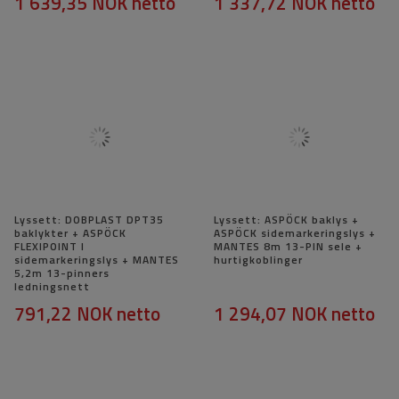
1 639,35 NOK
netto
1 337,72 NOK
netto
Lyssett: DOBPLAST DPT35
Lyssett: ASPÖCK baklys +
baklykter + ASPÖCK
ASPÖCK sidemarkeringslys +
FLEXIPOINT I
MANTES 8m 13-PIN sele +
sidemarkeringslys + MANTES
hurtigkoblinger
5,2m 13-pinners
ledningsnett
791,22 NOK
netto
1 294,07 NOK
netto