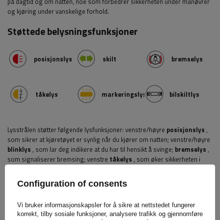
på dagtid og om natten, noe som forbedrer sikkerheten under manøvrer
og kjøring under vanskelige forhold.
Støttede belysningsfunksjoner
posisjonslys
skilt
bremselys
tåkelys
markeringslys
bilskiltlys
Lysstrålen støtter følgende lysfunksjoner: venstre/høyre
posisjonslys
,
som sikrer at kjøretøyet er synlig når du kjører om natten; venstre/høyre
blinklys
, som lar deg indikere at du har til hensikt å svinge;
bremselys
,
som signaliserer bremsing; venstre
tåkelys
, som øker sikkerheten i
vanskelige værforhold, som tåke eller kraftig nedbør; venstre/høyre
markeringslys
,
som fremhever kjøretøyets ytre konturer og forbedrer
Configuration of consents
synligheten på veien, spesielt om natten og i dårlig lys; og
nummerskiltlys integrert med baklyset
, som sikrer at kjøretøyets
Vi bruker informasjonskapsler for å sikre at nettstedet fungerer
registreringsnummer er synlig om natten
.
korrekt, tilby sosiale funksjoner, analysere trafikk og gjennomføre