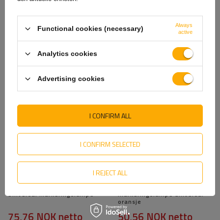
Always
Functional cookies (necessary)
active
HORPOL LD 2632 LED-
HORPOL LD 2328 LED
markeringslampe universal
Universal Slim Marker Lampe
Analytics cookies
63,16 NOK
netto
80,80 NOK
netto
Advertising cookies
I CONFIRM ALL
I CONFIRM SELECTED
I REJECT ALL
FRISTOM FT-017 LED
ASPÖCK FLEXIPOINT I
Universal Markeringslampe
markeringslampe universal
oransje
75,76 NOK
netto
50,56 NOK
netto