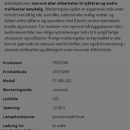
arbeidsplassen,
noe som øker sikkerheten til sjåføren og andre
trafikanter betydelig
. Markeringslys spiller en avgjørende rolle under
forhold med dårlig sikt, som tåke, nattestid eller kraftig nedbør, og
hjelper andre sjåfører og operatører med å bedre vurdere kjøretøyets
bredde og posisjon. For maskiner som opererer på byggeplasser eller i
landbruksområder, kan riktige lysmarkeringer bidra til å unngå farlige
situasjoner og kollisjoner. Å velge markeringslys av høy kvalitet er ikke
bare et spørsmål om samsvar med forskrifter, men også en investering i
utstyrets holdbarhet og pålitelighet under krevende driftsforhold.
Produsent
FRISTOM
Produktkode
UT015299
Modell
FT-081 LED
Monteringsside
universal
Lyskilde
LED
Spenning
12/36 V
Lampefunksjoner
posisjonslykt foran
Ledning for
to enkle