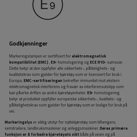
Godkjenninger
Markeringslampen er sertifisert for
elektromagnetisk
kompatibilitet (EMC)
,
E9-
homologering og
ECE R10-
samsvar.
Dette betyr at den oppfyller alle sikkerhets-, pålitelighets- og
kvalitetskrav som gjelder for kjøretøy som er lisensiert for bruk i
Europa.
EMC-sertifiseringen
bekrefter immunitet mot ekstern
elektromagnetisk interferens og fravær av interferensutslipp som
kan påvirke driften av andre kjøretøyenheter.
E9-
homologering
betyr at produktet oppfyller europeiske sikkerhets-, kvalitets- og
pålitelighetskrav som gjelder for kjøretøy som er lovlige for bruk på
vei.
Markeringslys
er viktig utstyr for nyttekjøretøy som tilhengere,
semitrailere, landbruksmaskiner og anleggsmaskiner.
Deres primære
funksjon er å forbedre kjøretøyets sikt
både på veien og på