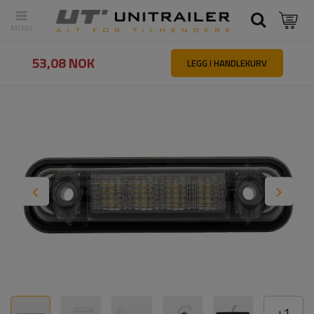
Tilbake
Hovedside
Belysning og elektrisk utstyr
Markeringslys
53,08 NOK
LEGG I HANDLEKURV
+
1