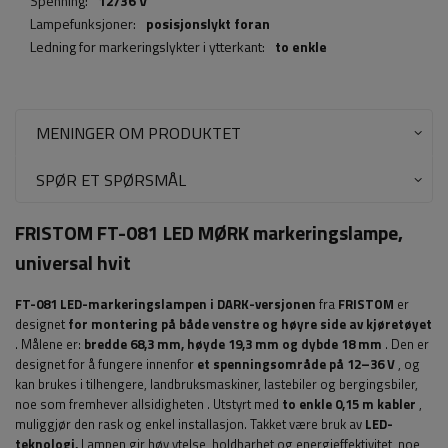
Spenning:
12/36 V
Lampefunksjoner:
posisjonslykt foran
Ledning for markeringslykter i ytterkant:
to enkle
MENINGER OM PRODUKTET
SPØR ET SPØRSMÅL
FRISTOM FT-081 LED MØRK markeringslampe,
universal hvit
FT-081 LED-markeringslampen i DARK-versjonen
fra
FRISTOM
er
designet
for montering på både venstre og høyre side av kjøretøyet
. Målene er:
bredde 68,3
mm, høyde 19,3 mm og dybde 18 mm
.
Den er
designet for å fungere innenfor
et spenningsområde på 12–36 V
, og
kan brukes i tilhengere, landbruksmaskiner, lastebiler og bergingsbiler,
noe som fremhever allsidigheten
. Utstyrt med
to enkle 0,15 m kabler
,
muliggjør den rask og enkel installasjon.
Takket være bruk av
LED-
teknologi,
Lampen gir høy ytelse, holdbarhet og energieffektivitet, noe