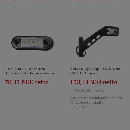
FRISTOM FT-073B LED
Markeringslampe WAŚ W48
Universal Markeringslampe
238P LED høyre
78,37 NOK
netto
150,33 NOK
netto
176,82 NOK
netto
Den laveste produktprisen de siste
30 dagene før rabatten:
176,82 NOK