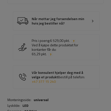
Når mottar jeg forsendelsen min
hvis jeg bestiller nå?
Pris i poeng:
6 529,00 pkt.
Ved å kjøpe dette produktet for
kontanter får du:
65,29 pkt.
Vår konsulent hjelper deg med å
velge et produkt
Bestill på telefon:
+47 377 15 240
Monteringsside:
universal
Lyskilde:
LED