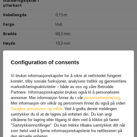
markeringslykter i
ytterkant
Kabellengde
0,15 m
Farge
Hvit
Bredde
68,3 mm
Høyde
19,3 mm
Dybde
18 mm
Enhet som er ansvarlig for
FRISTOM Sp. z o. o. Sp. k.
Mer
Configuration of consents
dette produktet i EU
Vi bruker informasjonskapsler for å sikre at nettstedet fungerer
korrekt, tilby sosiale funksjoner, analysere trafikk og gjennomføre
ANBEFALT FOR DEG
markedsføringsaktiviteter – både av oss og våre Betrodde
Partnere. Informasjonskapsler brukes også til å personalisere
annonser. Mer informasjon finner du i vår
personvernerklæring
.
Mer informasjon om vilkår og personvern finner du også på siden
Googles personvern og vilkår
. Ved å godta denne meldingen
samtykker du til at de lagres på enheten din. Du kan angi
vilkårene for lagring eller tilgang til dem ved å klikke på fanen
"Samtykkeinnstillinger". Du kan trekke tilbake samtykket ditt når
som helst ved å fjerne informasjonskapslene fra nettleseren på
den aktuelle enheten.