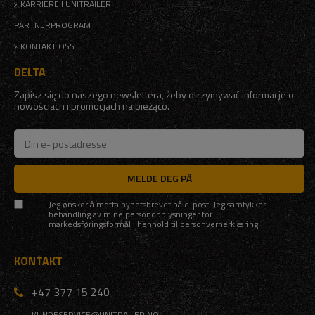
KARRIERE I UNITRAILER
PARTNERPROGRAM
KONTAKT OSS
DELTA
Zapisz się do naszego newslettera, żeby otrzymywać informacje o
nowościach i promocjach na bieżąco.
MELDE DEG PÅ
Jeg ønsker å motta nyhetsbrevet på e-post. Jeg samtykker
behandling av mine personopplysninger for
markedsføringsformål i henhold til
personvernerklæring
KONTAKT
+47 377 15 240
KUNDESERVICE@UNITRAILER.NO