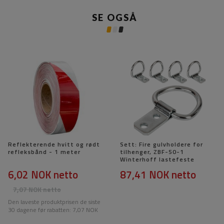
SE OGSÅ
Reflekterende hvitt og rødt
Sett: Fire gulvholdere for
refleksbånd - 1 meter
tilhenger, ZBF-50-1
Winterhoff lastefeste
6,02 NOK
netto
87,41 NOK
netto
7,07 NOK
netto
Den laveste produktprisen de siste
30 dagene før rabatten:
7,07 NOK