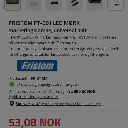
Bilder
FRISTOM FT-081 LED MØRK
markeringslampe, universal hvit
FT-081 LED DARK markeringslykten fra FRISTOM kan monteres
på venstre eller høyre side. Den har en
frontposisjonslysfunksjon som forbedrer kjøretøyets sikt. Ideell
for tilhengere, lastebiler, landbruksmaskiner og tilhengere.
Produsent:
FRISTOM
Produkt tilgjengelig i store mengder
Vi kan sende allerede
på tirsdag
fra
650,00 NOK
Sjekk frakttider og kostnader
Sprawdź, w którym sklepie obejrzysz i kupisz od ręki
53,08 NOK