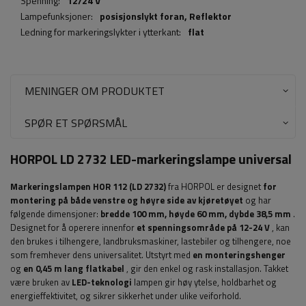
Spenning:
12/24 V
Lampefunksjoner:
posisjonslykt foran,
Reflektor
Ledning for markeringslykter i ytterkant:
flat
MENINGER OM PRODUKTET
SPØR ET SPØRSMÅL
HORPOL LD 2732 LED-markeringslampe universal
Markeringslampen HOR 112 (LD 2732)
fra HORPOL er designet
for
montering på både venstre og høyre side av kjøretøyet
og har
følgende dimensjoner:
bredde 100
mm, høyde 60 mm, dybde 38,5 mm
.
Designet for å operere innenfor
et spenningsområde på 12-24 V
, kan
den brukes i tilhengere, landbruksmaskiner, lastebiler og tilhengere, noe
som fremhever dens universalitet.
Utstyrt med
en monteringshenger
og
en 0,45 m lang flatkabel
, gir den enkel og rask installasjon.
Takket
være bruken av
LED-teknologi
lampen gir høy ytelse, holdbarhet og
energieffektivitet, og sikrer sikkerhet under ulike veiforhold.