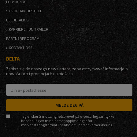
FORSIKRING
HVORDAN BESTILLE
DELBETALING
KARRIERE I UNITRAILER
PARTNERPROGRAM
KONTAKT OSS
DELTA
Zapisz się do naszego newslettera, żeby otrzymywać informacje o
nowościach i promocjach na bieżąco.
MELDE DEG PÅ
Jeg ønsker å motta nyhetsbrevet på e-post. Jeg samtykker
behandling av mine personopplysninger for
markedsføringsformål i henhold til
personvernerklæring