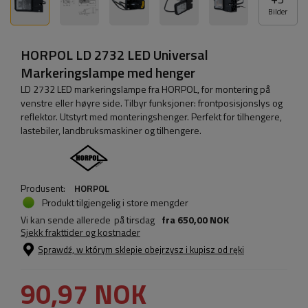
Bilder
HORPOL LD 2732 LED Universal
Markeringslampe med henger
LD 2732 LED markeringslampe fra HORPOL, for montering på
venstre eller høyre side. Tilbyr funksjoner: frontposisjonslys og
reflektor. Utstyrt med monteringshenger. Perfekt for tilhengere,
lastebiler, landbruksmaskiner og tilhengere.
Produsent:
HORPOL
Produkt tilgjengelig i store mengder
Vi kan sende allerede
på tirsdag
fra
650,00 NOK
Sjekk frakttider og kostnader
Sprawdź, w którym sklepie obejrzysz i kupisz od ręki
90,97 NOK