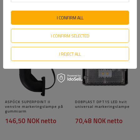
WAŚ 2554L W297.4.1 SPOT
ASPÖCK FLEXIPOINT LED-
LED-markeringslykt, venstre,
markeringslampe universal
på bom
I CONFIRM ALL
181,86 NOK
netto
96,01 NOK
netto
I CONFIRM SELECTED
I REJECT ALL
ASPÖCK SUPERPOINT II
DOBPLAST DPT15 LED hvit
venstre markeringslampe på
universal markeringslampe
gummiarm
146,50 NOK
netto
70,48 NOK
netto