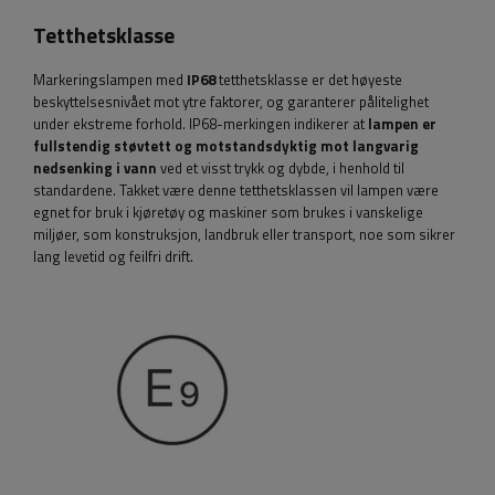
Tetthetsklasse
Markeringslampen med
IP68
tetthetsklasse er det høyeste
beskyttelsesnivået mot ytre faktorer, og garanterer pålitelighet
under ekstreme forhold. IP68-merkingen indikerer at
lampen er
fullstendig støvtett og motstandsdyktig mot langvarig
nedsenking i vann
ved et visst trykk og dybde, i henhold til
standardene. Takket være denne tetthetsklassen vil lampen være
egnet for bruk i kjøretøy og maskiner som brukes i vanskelige
miljøer, som konstruksjon, landbruk eller transport, noe som sikrer
lang levetid og feilfri drift.