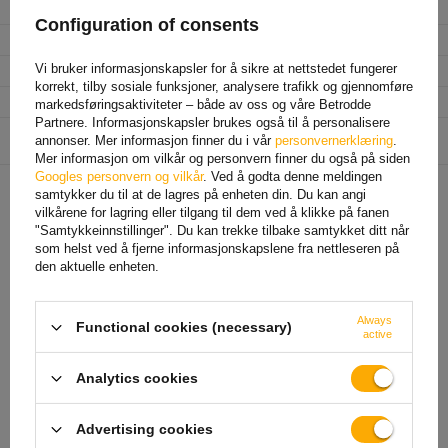
Bredde
100 mm
Configuration of consents
Høyde
60 mm
Vi bruker informasjonskapsler for å sikre at nettstedet fungerer
Dybde
38,5 mm
korrekt, tilby sosiale funksjoner, analysere trafikk og gjennomføre
Beskyttelsesklasse
IP 68
markedsføringsaktiviteter – både av oss og våre Betrodde
Partnere. Informasjonskapsler brukes også til å personalisere
Enhet som er ansvarlig for
HORPOL A. Horeczy Sp. k.
Mer
annonser. Mer informasjon finner du i vår
personvernerklæring
.
dette produktet i EU
Mer informasjon om vilkår og personvern finner du også på siden
Googles personvern og vilkår
. Ved å godta denne meldingen
samtykker du til at de lagres på enheten din. Du kan angi
vilkårene for lagring eller tilgang til dem ved å klikke på fanen
ANBEFALT FOR DEG
"Samtykkeinnstillinger". Du kan trekke tilbake samtykket ditt når
som helst ved å fjerne informasjonskapslene fra nettleseren på
den aktuelle enheten.
Always
Functional cookies (necessary)
active
Analytics cookies
Advertising cookies