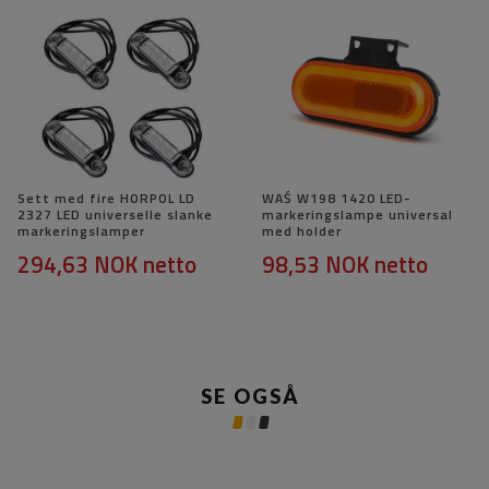
Sett med fire HORPOL LD
WAŚ W198 1420 LED-
2327 LED universelle slanke
markeringslampe universal
markeringslamper
med holder
294,63 NOK
netto
98,53 NOK
netto
SE OGSÅ