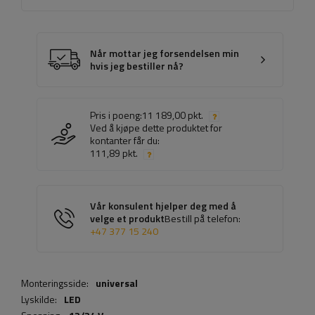
Når mottar jeg forsendelsen min
hvis jeg bestiller nå?
Pris i poeng:
11 189,00 pkt.
Ved å kjøpe dette produktet for
kontanter får du:
111,89 pkt.
Vår konsulent hjelper deg med å
velge et produkt
Bestill på telefon:
+47 377 15 240
Monteringsside:
universal
Lyskilde:
LED