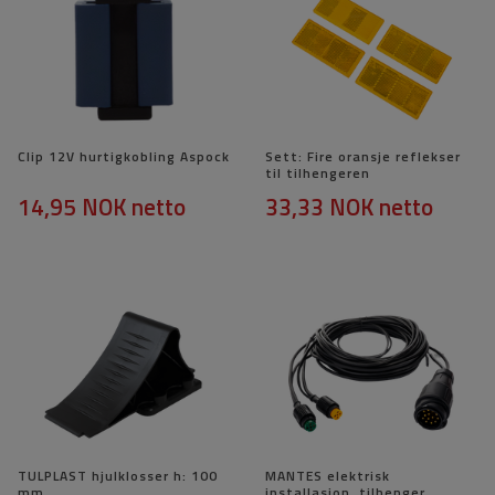
Clip 12V hurtigkobling Aspock
Sett: Fire oransje reflekser
til tilhengeren
14,95 NOK
netto
33,33 NOK
netto
TULPLAST hjulklosser h: 100
MANTES elektrisk
mm
installasjon, tilhenger