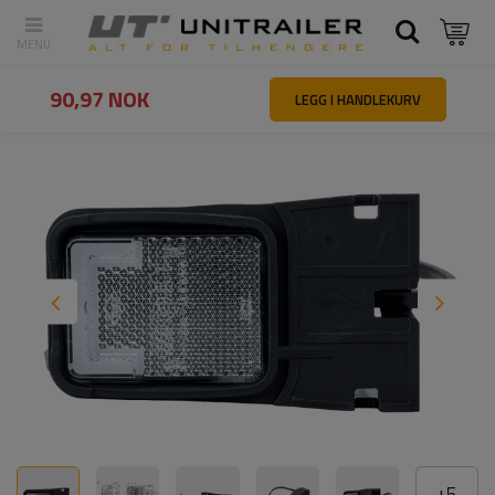
Tilbake
Hovedside
Belysning og elektrisk utstyr
Markeringslys
90,97 NOK
LEGG I HANDLEKURV
+
5