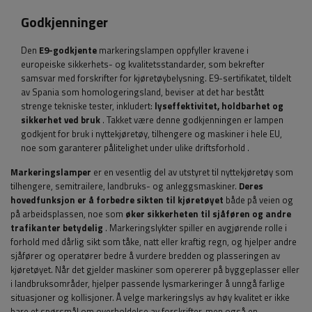
Godkjenninger
Den
E9-godkjente
markeringslampen
oppfyller kravene i
europeiske sikkerhets- og kvalitetsstandarder, som bekrefter
samsvar med forskrifter for kjøretøybelysning. E9-sertifikatet, tildelt
av Spania som homologeringsland, beviser at det har bestått
strenge tekniske tester, inkludert:
lyseffektivitet, holdbarhet og
sikkerhet ved bruk
. Takket være denne godkjenningen er lampen
godkjent for bruk i nyttekjøretøy, tilhengere og maskiner i hele EU,
noe som garanterer pålitelighet under ulike driftsforhold
.
Markeringslamper
er en vesentlig del av utstyret til nyttekjøretøy som
tilhengere, semitrailere, landbruks- og anleggsmaskiner.
Deres
hovedfunksjon
er å forbedre sikten til kjøretøyet
både på veien og
på arbeidsplassen, noe som
øker sikkerheten til sjåføren og andre
trafikanter betydelig
. Markeringslykter spiller en avgjørende rolle i
forhold med dårlig sikt som tåke, natt eller kraftig regn, og hjelper andre
sjåfører og operatører bedre å vurdere bredden og plasseringen av
kjøretøyet. Når det gjelder maskiner som opererer på byggeplasser eller
i landbruksområder, hjelper passende lysmarkeringer å unngå farlige
situasjoner og kollisjoner. Å velge markeringslys av høy kvalitet er ikke
bare et spørsmål om overholdelse av forskrifter, men også en