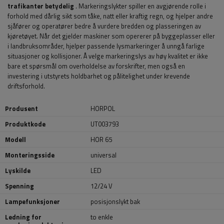
trafikanter betydelig
. Markeringslykter spiller en avgjørende rolle i
forhold med dårlig sikt som tåke, natt eller kraftig regn, og hjelper andre
sjåfører og operatører bedre å vurdere bredden og plasseringen av
kjøretøyet. Når det gjelder maskiner som opererer på byggeplasser eller
i landbruksområder, hjelper passende lysmarkeringer å unngå farlige
situasjoner og kollisjoner. Å velge markeringslys av høy kvalitet er ikke
bare et spørsmål om overholdelse av forskrifter, men også en
investering i utstyrets holdbarhet og pålitelighet under krevende
driftsforhold.
Produsent
HORPOL
Produktkode
UT003793
Modell
HOR 65
Monteringsside
universal
Lyskilde
LED
Spenning
12/24 V
Lampefunksjoner
posisjonslykt bak
Ledning for
to enkle