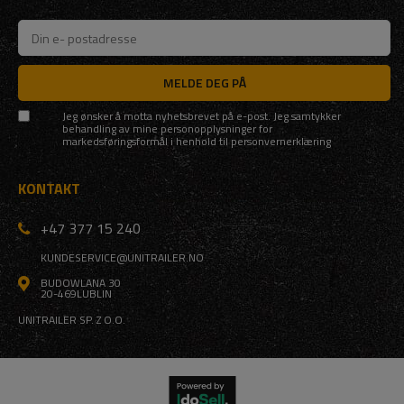
MELDE DEG PÅ
Jeg ønsker å motta nyhetsbrevet på e-post. Jeg samtykker
behandling av mine personopplysninger for
markedsføringsformål i henhold til
personvernerklæring
KONTAKT
+47 377 15 240
KUNDESERVICE@UNITRAILER.NO
BUDOWLANA 30
20-469
LUBLIN
UNITRAILER SP. Z O.O.