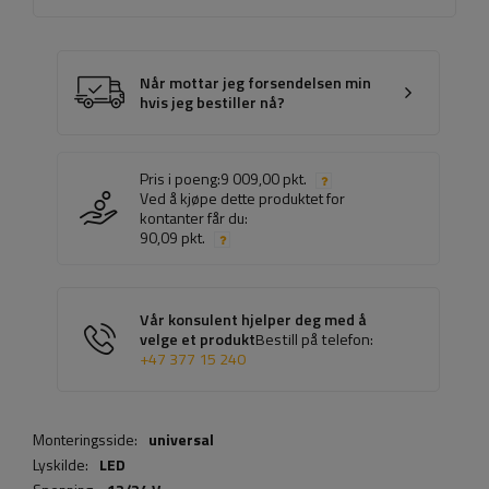
Når mottar jeg forsendelsen min
hvis jeg bestiller nå?
Pris i poeng:
9 009,00 pkt.
Ved å kjøpe dette produktet for
kontanter får du:
90,09 pkt.
Vår konsulent hjelper deg med å
velge et produkt
Bestill på telefon:
+47 377 15 240
Monteringsside:
universal
Lyskilde:
LED