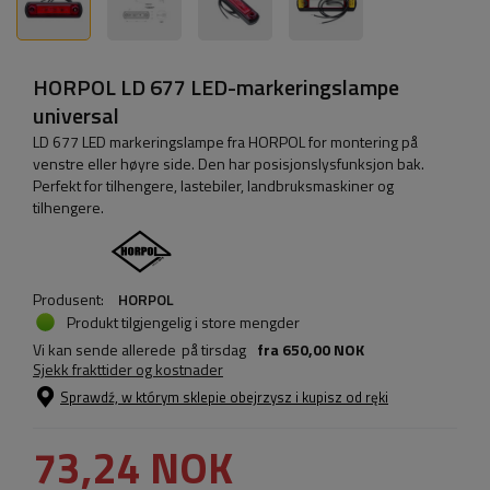
HORPOL LD 677 LED-markeringslampe
universal
LD 677 LED markeringslampe fra HORPOL for montering på
venstre eller høyre side. Den har posisjonslysfunksjon bak.
Perfekt for tilhengere, lastebiler, landbruksmaskiner og
tilhengere.
Produsent:
HORPOL
Produkt tilgjengelig i store mengder
Vi kan sende allerede
på tirsdag
fra
650,00 NOK
Sjekk frakttider og kostnader
Sprawdź, w którym sklepie obejrzysz i kupisz od ręki
73,24 NOK