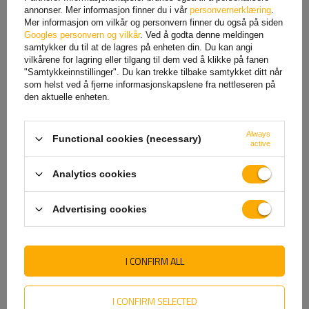
annonser. Mer informasjon finner du i vår
personvernerklæring
.
Mer informasjon om vilkår og personvern finner du også på siden
Googles personvern og vilkår
. Ved å godta denne meldingen
samtykker du til at de lagres på enheten din. Du kan angi
vilkårene for lagring eller tilgang til dem ved å klikke på fanen
"Samtykkeinnstillinger". Du kan trekke tilbake samtykket ditt når
Sett med to ASPÖCK
HORPOL LD 473 LED-
som helst ved å fjerne informasjonskapslene fra nettleseren på
FLATPOINT II LED-
markeringslykt universal
den aktuelle enheten.
markeringslamper, hvite,
universelle
146,75 NOK
netto
101,05 NOK
netto
Always
Functional cookies (necessary)
active
Analytics cookies
Advertising cookies
I CONFIRM ALL
I CONFIRM SELECTED
Markeringslampe WAŚ W49
WAŚ W189 1340 LED-