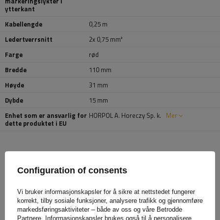
markeringslykter i
ytterkant
Kabellengde
0,25 m
Ledertverrsnitt
2x 0,75 mm²
Farge
rød
Bredde
110 mm
Høyde
31 mm
Dybde
15 mm
Enhet som er ansvarlig for
HORPOL A. Horeczy Sp. k.
Mer
dette produktet i EU
ANBEFALT FOR DEG
Configuration of consents
Vi bruker informasjonskapsler for å sikre at nettstedet fungerer
korrekt, tilby sosiale funksjoner, analysere trafikk og gjennomføre
markedsføringsaktiviteter – både av oss og våre Betrodde
Partnere. Informasjonskapsler brukes også til å personalisere