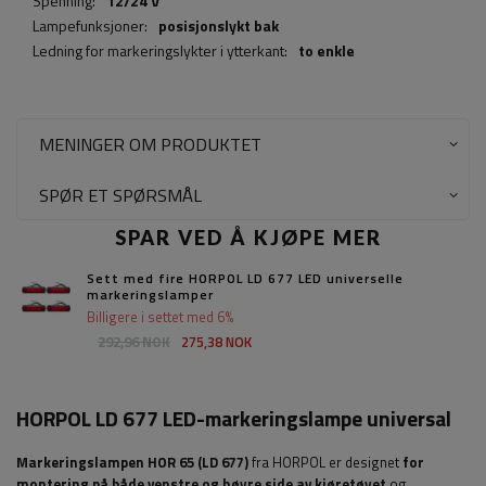
Spenning:
12/24 V
Lampefunksjoner:
posisjonslykt bak
Ledning for markeringslykter i ytterkant:
to enkle
MENINGER OM PRODUKTET
SPØR ET SPØRSMÅL
SPAR VED Å KJØPE MER
Sett med fire HORPOL LD 677 LED universelle
markeringslamper
Billigere i settet med 6%
292,96 NOK
275,38 NOK
HORPOL LD 677 LED-markeringslampe universal
Markeringslampen HOR 65 (LD 677)
fra HORPOL er designet
for
montering på både venstre og høyre side av kjøretøyet
og