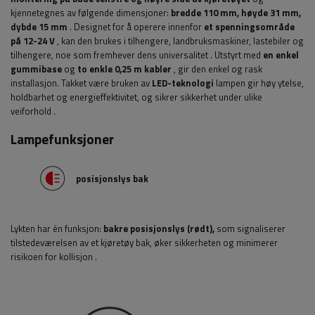
kjennetegnes av følgende dimensjoner:
bredde 110
mm, høyde 31 mm,
dybde 15 mm
.
Designet for å operere innenfor
et spenningsområde
på 12-24 V
, kan den brukes i tilhengere, landbruksmaskiner, lastebiler og
tilhengere, noe som fremhever dens universalitet
. Utstyrt med
en enkel
gummibase
og
to enkle 0,25 m kabler
, gir den enkel og rask
installasjon.
Takket være bruken av
LED-teknologi
lampen gir høy ytelse,
holdbarhet og energieffektivitet, og sikrer sikkerhet under ulike
veiforhold
.
Lampefunksjoner
posisjonslys bak
Lykten har én funksjon:
bakre posisjonslys (rødt),
som signaliserer
tilstedeværelsen av et kjøretøy bak, øker sikkerheten og minimerer
risikoen for kollisjon
.