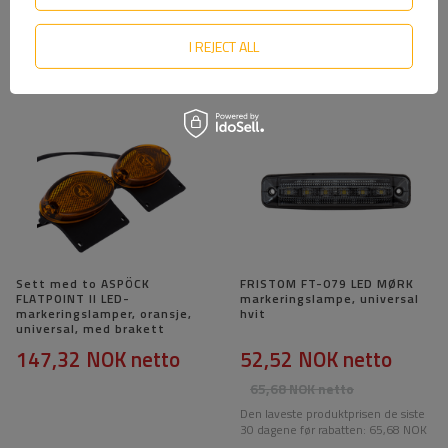
241L LED venstre
markeringslykt universal
174,30 NOK
netto
55,36 NOK
netto
I REJECT ALL
Sett med to ASPÖCK
FRISTOM FT-079 LED MØRK
FLATPOINT II LED-
markeringslampe, universal
markeringslamper, oransje,
hvit
universal, med brakett
147,32 NOK
netto
52,52 NOK
netto
65,68 NOK
netto
Den laveste produktprisen de siste
30 dagene før rabatten:
65,68 NOK