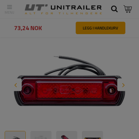
Tilbake
Hovedside
Belysning og elektrisk utstyr
Markeringslys
73,24 NOK
LEGG I HANDLEKURV