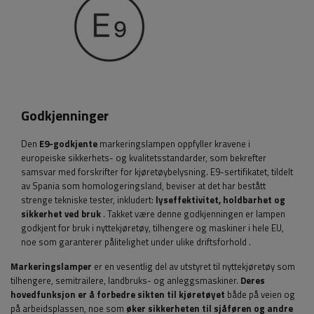
Godkjenninger
Den
E9-godkjente
markeringslampen
oppfyller kravene i
europeiske sikkerhets- og kvalitetsstandarder, som bekrefter
samsvar med forskrifter for kjøretøybelysning. E9-sertifikatet, tildelt
av Spania som homologeringsland, beviser at det har bestått
strenge tekniske tester, inkludert:
lyseffektivitet, holdbarhet og
sikkerhet ved bruk
. Takket være denne godkjenningen er lampen
godkjent for bruk i nyttekjøretøy, tilhengere og maskiner i hele EU,
noe som garanterer pålitelighet under ulike driftsforhold
.
Markeringslamper
er en vesentlig del av utstyret til nyttekjøretøy som
tilhengere, semitrailere, landbruks- og anleggsmaskiner.
Deres
hovedfunksjon
er å forbedre sikten til kjøretøyet
både på veien og
på arbeidsplassen, noe som
øker sikkerheten til sjåføren og andre