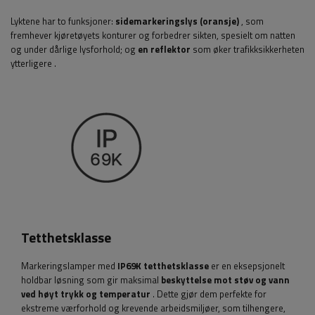
Lyktene har to funksjoner:
sidemarkeringslys (oransje)
, som
fremhever kjøretøyets konturer og forbedrer sikten, spesielt om natten
og under dårlige lysforhold; og
en reflektor
som øker trafikksikkerheten
ytterligere
.
Tetthetsklasse
Markeringslamper med
IP69K tetthetsklasse
er en eksepsjonelt
holdbar løsning som gir maksimal
beskyttelse mot støv og vann
ved høyt trykk og temperatur
. Dette gjør dem perfekte for
ekstreme værforhold og krevende arbeidsmiljøer, som tilhengere,