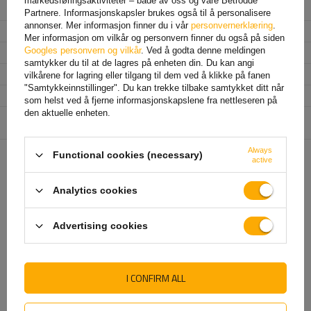
markedsføringsaktiviteter – både av oss og våre Betrodde
Farge
oransje
Partnere. Informasjonskapsler brukes også til å personalisere
annonser. Mer informasjon finner du i vår
personvernerklæring
.
Bredde
102 mm
Mer informasjon om vilkår og personvern finner du også på siden
Googles personvern og vilkår
. Ved å godta denne meldingen
Høyde
70 mm
samtykker du til at de lagres på enheten din. Du kan angi
Dybde
14 mm
vilkårene for lagring eller tilgang til dem ved å klikke på fanen
"Samtykkeinnstillinger". Du kan trekke tilbake samtykket ditt når
Beskyttelsesklasse
IP 69K
som helst ved å fjerne informasjonskapslene fra nettleseren på
den aktuelle enheten.
Enhet som er ansvarlig for
Aspöck Systems Polska Sp. z o.o.
Mer
dette produktet i EU
Always
Functional cookies (necessary)
active
ANBEFALT FOR DEG
Analytics cookies
Advertising cookies
I CONFIRM ALL