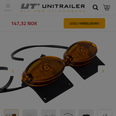
Tilbake
Hovedside
Belysning og elektrisk utstyr
Markeringslys
147,32 NOK
LEGG I HANDLEKURV
+
3