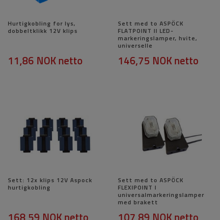
Hurtigkobling for lys,
Sett med to ASPÖCK
dobbeltklikk 12V klips
FLATPOINT II LED-
markeringslamper, hvite,
universelle
11,86 NOK
netto
146,75 NOK
netto
Sett: 12x klips 12V Aspock
Sett med to ASPÖCK
hurtigkobling
FLEXIPOINT I
universalmarkeringslamper
med brakett
168,59 NOK
netto
107,89 NOK
netto