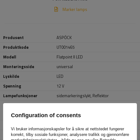
Marker lamps
Produsent
ASPÖCK
Produktkode
UT001465
Modell
Flatpoint II LED
Monteringsside
universal
Lyskilde
LED
Spenning
12 V
Lampefunksjoner
sidemarkeringslykt
,
Reflektor
Ledning for
flat
markeringslykter i
Configuration of consents
ytterkant
Kabellengde
0,5 m
Vi bruker informasjonskapsler for å sikre at nettstedet fungerer
Ledertverrsnitt
2x 0,75 mm²
korrekt, tilby sosiale funksjoner, analysere trafikk og gjennomføre