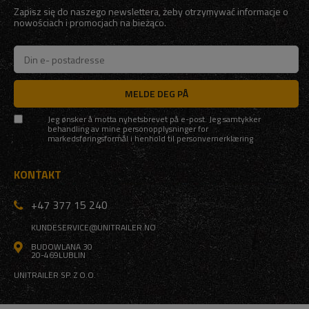
Zapisz się do naszego newslettera, żeby otrzymywać informacje o
nowościach i promocjach na bieżąco.
MELDE DEG PÅ
Jeg ønsker å motta nyhetsbrevet på e-post. Jeg samtykker
behandling av mine personopplysninger for
markedsføringsformål i henhold til
personvernerklæring
KONTAKT
+47 377 15 240
KUNDESERVICE@UNITRAILER.NO
BUDOWLANA 30
20-469
LUBLIN
UNITRAILER SP. Z O.O.