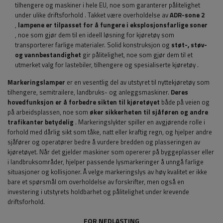
tilhengere og maskiner i hele EU, noe som garanterer pålitelighet
under ulike driftsforhold
. Takket være overholdelse av
ADR-sone 2
,
lampene er tilpasset for å fungere i eksplosjonsfarlige soner
, noe som gjør dem til en ideell løsning for kjøretøy som
transporterer farlige materialer. Solid konstruksjon og
støt-, støv-
og vannbestandighet
gir pålitelighet, noe som gjør dem til et
utmerket valg for lastebiler, tilhengere og spesialiserte kjøretøy
.
Markeringslamper
er en vesentlig del av utstyret til nyttekjøretøy som
tilhengere, semitrailere, landbruks- og anleggsmaskiner.
Deres
hovedfunksjon
er å forbedre sikten til kjøretøyet
både på veien og
på arbeidsplassen, noe som
øker sikkerheten til sjåføren og andre
trafikanter betydelig
. Markeringslykter spiller en avgjørende rolle i
forhold med dårlig sikt som tåke, natt eller kraftig regn, og hjelper andre
sjåfører og operatører bedre å vurdere bredden og plasseringen av
kjøretøyet. Når det gjelder maskiner som opererer på byggeplasser eller
i landbruksområder, hjelper passende lysmarkeringer å unngå farlige
situasjoner og kollisjoner. Å velge markeringslys av høy kvalitet er ikke
bare et spørsmål om overholdelse av forskrifter, men også en
investering i utstyrets holdbarhet og pålitelighet under krevende
driftsforhold.
FOR NEDLASTING