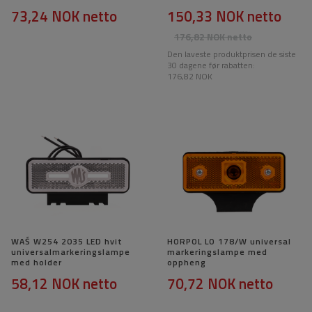
73,24 NOK
netto
150,33 NOK
netto
176,82 NOK
netto
Den laveste produktprisen de siste
30 dagene før rabatten:
176,82 NOK
WAŚ W254 2035 LED hvit
HORPOL LO 178/W universal
universalmarkeringslampe
markeringslampe med
med holder
oppheng
58,12 NOK
netto
70,72 NOK
netto