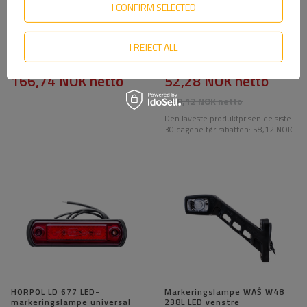
I CONFIRM SELECTED
WAŚ 2550P W297.3.1 SPOT
HORPOL LD 2633 LED-
I REJECT ALL
LED høyre markeringslykt på
markeringslampe universal
kort arm
166,74 NOK
netto
52,28 NOK
netto
58,12 NOK
netto
Den laveste produktprisen de siste
30 dagene før rabatten:
58,12 NOK
HORPOL LD 677 LED-
Markeringslampe WAŚ W48
markeringslampe universal
238L LED venstre