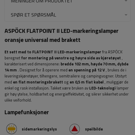
MENINGER OM PRODUKTET
SPØR ET SPØRSMÅL
ASPÖCK FLATPOINT II LED-markeringslamper
oransje universal med brakett
Et sett med to FLATPOINT II LED-markeringslamper
fra ASPÖCK
beregnet
for montering på venstre og høyre side av kjøretøyet
,
karakterisert ved dimensjonene:
bredde 102
mm, høyde 70 mm, dybde
14 mm
.
Designet for å operere med
en spenning på 12 V
, brukes de i
leveringskjøretøyer, tilhengere, semitrailere og campingvogner. Utstyrt
med
en flat monteringsbrakett
og
en 0,5 m flat kabel
, muliggjør de
enkel og rask installasjon.
Takket være bruken av
LED-teknologi
lamper
gir høy ytelse, holdbarhet og energieffektivitet, og sikrer sikkerhet under
ulike veiforhold.
Lampefunksjoner
sidemarkeringslys
speilbilde