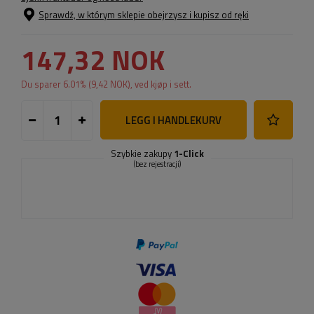
Sprawdź, w którym sklepie obejrzysz i kupisz od ręki
147,32 NOK
Du sparer
6.01
% (
9,42 NOK
), ved kjøp i sett.
LEGG I HANDLEKURV
Szybkie zakupy
1-Click
(bez rejestracji)