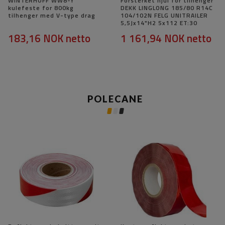
WINTERHOFF WW8-Y
Forsterket hjul for tilhenger
kulefeste for 800kg
DEKK LINGLONG 185/80 R14C
tilhenger med V-type drag
104/102N FELG UNITRAILER
5,5Jx14"H2 5x112 ET:30
183,16 NOK
netto
1 161,94 NOK
netto
POLECANE