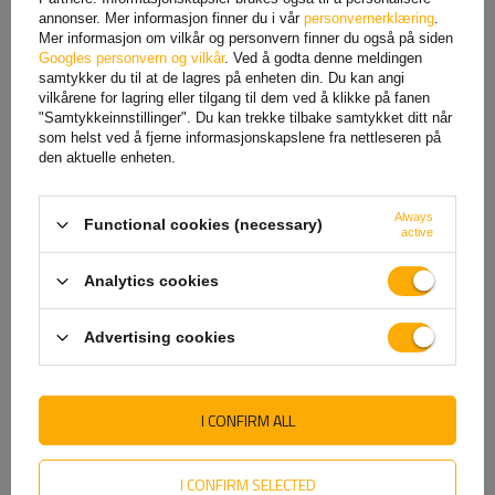
tape - hel rull
rød - hel rull
annonser. Mer informasjon finner du i vår
personvernerklæring
.
Mer informasjon om vilkår og personvern finner du også på siden
395,12 NOK
netto
395,12 NOK
netto
Googles personvern og vilkår
. Ved å godta denne meldingen
samtykker du til at de lagres på enheten din. Du kan angi
vilkårene for lagring eller tilgang til dem ved å klikke på fanen
"Samtykkeinnstillinger". Du kan trekke tilbake samtykket ditt når
som helst ved å fjerne informasjonskapslene fra nettleseren på
den aktuelle enheten.
Always
Functional cookies (necessary)
active
Analytics cookies
Rød konturreflekterende
Konturkonturtape, oransje, 1
tape i segmenter - 45 m rull
meter
Advertising cookies
450,00 NOK
netto
9,34 NOK
netto
I CONFIRM ALL
I CONFIRM SELECTED