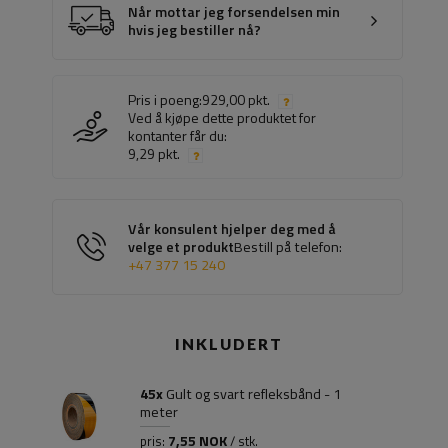
Når mottar jeg forsendelsen min
hvis jeg bestiller nå?
Pris i poeng:
929,00 pkt.
Ved å kjøpe dette produktet for
kontanter får du:
9,29 pkt.
Vår konsulent hjelper deg med å
velge et produkt
Bestill på telefon:
+47 377 15 240
INKLUDERT
45x
Gult og svart refleksbånd - 1
meter
7,55 NOK
pris:
/ stk.