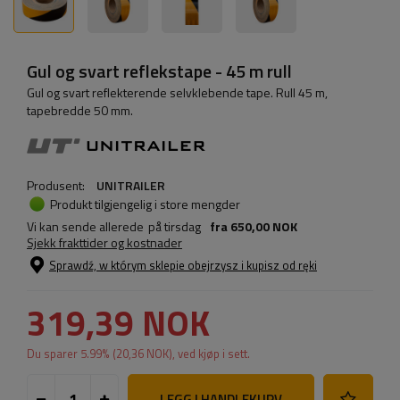
Gul og svart reflekstape - 45 m rull
Gul og svart reflekterende selvklebende tape. Rull 45 m,
tapebredde 50 mm.
Produsent:
UNITRAILER
Produkt tilgjengelig i store mengder
Vi kan sende allerede
på tirsdag
fra
650,00 NOK
Sjekk frakttider og kostnader
Sprawdź, w którym sklepie obejrzysz i kupisz od ręki
319,39 NOK
Du sparer
5.99
% (
20,36 NOK
), ved kjøp i sett.
LEGG I HANDLEKURV