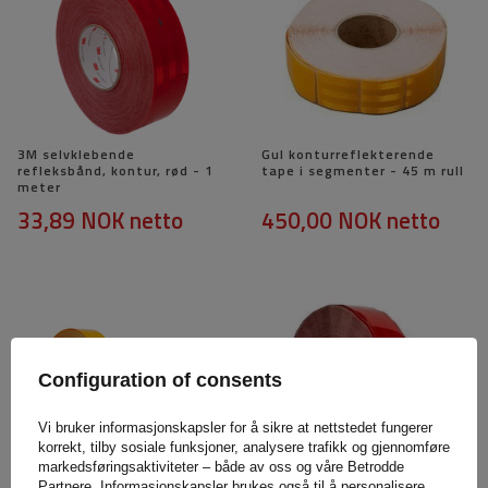
3M selvklebende
Gul konturreflekterende
refleksbånd, kontur, rød - 1
tape i segmenter - 45 m rull
meter
33,89 NOK
netto
450,00 NOK
netto
Configuration of consents
Vi bruker informasjonskapsler for å sikre at nettstedet fungerer
korrekt, tilby sosiale funksjoner, analysere trafikk og gjennomføre
markedsføringsaktiviteter – både av oss og våre Betrodde
Gul kontur reflekterende
Kontur reflekterende tape
Partnere. Informasjonskapsler brukes også til å personalisere