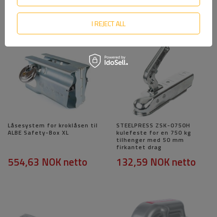
SE OGSÅ
I REJECT ALL
Låsesystem for kroklåsen til
STEELPRESS ZSK-0750H
ALBE Safety-Box XL
kulefeste for en 750 kg
tilhenger med 50 mm
firkantet drag
554,63 NOK
netto
132,59 NOK
netto