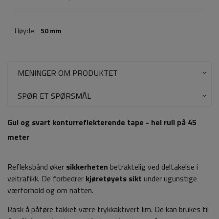
Høyde:
50 mm
MENINGER OM PRODUKTET
SPØR ET SPØRSMÅL
Gul og svart konturreflekterende tape - hel rull på 45
meter
Refleksbånd øker
sikkerheten
betraktelig ved deltakelse i
veitrafikk. De forbedrer
kjøretøyets sikt
under ugunstige
værforhold og om natten.
Rask å påføre takket være trykkaktivert lim. De kan brukes til