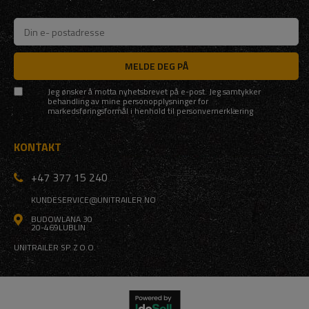
MELDE DEG PÅ
Jeg ønsker å motta nyhetsbrevet på e-post. Jeg samtykker
behandling av mine personopplysninger for
markedsføringsformål i henhold til
personvernerklæring
KONTAKT
+47 377 15 240
KUNDESERVICE@UNITRAILER.NO
BUDOWLANA 30
20-469
LUBLIN
UNITRAILER SP. Z O.O.