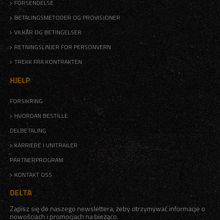
FORSENDELSE
BETALINGSMETODER OG PROVISJONER
VILKÅR OG BETINGELSER
RETNINGSLINJER FOR PERSONVERN
TREKK FRA KONTRAKTEN
HJELP
FORSIKRING
HVORDAN BESTILLE
DELBETALING
KARRIERE I UNITRAILER
PARTNERPROGRAM
KONTAKT OSS
DELTA
Zapisz się do naszego newslettera, żeby otrzymywać informacje o
nowościach i promocjach na bieżąco.