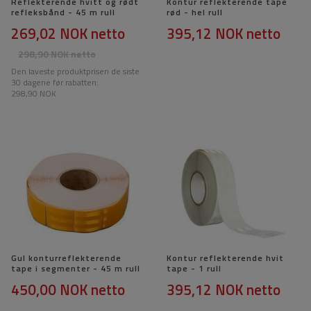
Reflekterende hvitt og rødt
Kontur reflekterende tape
refleksbånd - 45 m rull
rød - hel rull
269,02 NOK
netto
395,12 NOK
netto
298,90 NOK
netto
Den laveste produktprisen de siste
30 dagene før rabatten:
298,90 NOK
Gul konturreflekterende
Kontur reflekterende hvit
tape i segmenter - 45 m rull
tape - 1 rull
450,00 NOK
netto
395,12 NOK
netto