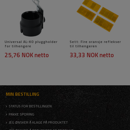
Universal AL-KO pluggholder
Sett: Fire oransje reflekser
for tilhengere
til tilhengeren
25,76 NOK
netto
33,33 NOK
netto
MIN BESTILLING
STATUS FOR BESTILLINGEN
PAKKE SPORING
JEG ØNSKER Å KLAGE PÅ PRODUKTET