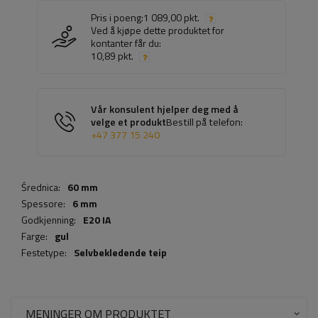
Pris i poeng:
1 089,00 pkt.
Ved å kjøpe dette produktet for
kontanter får du:
10,89 pkt.
Vår konsulent hjelper deg med å
velge et produkt
Bestill på telefon:
+47 377 15 240
Średnica:
60 mm
Spessore:
6 mm
Godkjenning:
E20 IA
Farge:
gul
Festetype:
Selvbekledende teip
MENINGER OM PRODUKTET