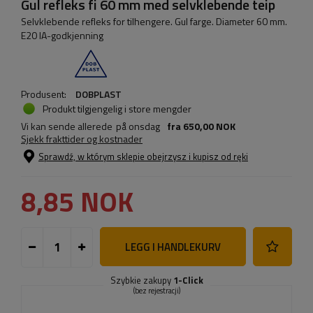
Gul refleks fi 60 mm med selvklebende teip
Selvklebende refleks for tilhengere. Gul farge. Diameter 60 mm.
E20 IA-godkjenning
Produsent:
DOBPLAST
Produkt tilgjengelig i store mengder
Vi kan sende allerede
på onsdag
fra
650,00 NOK
Sjekk frakttider og kostnader
Sprawdź, w którym sklepie obejrzysz i kupisz od ręki
8,85 NOK
LEGG I HANDLEKURV
Szybkie zakupy
1-Click
(bez rejestracji)