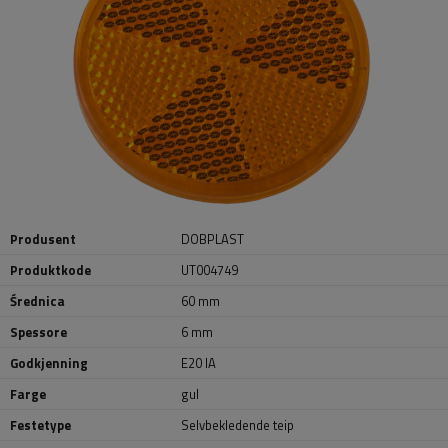
Produsent
DOBPLAST
Produktkode
UT004749
Średnica
60 mm
Spessore
6 mm
Godkjenning
E20 IA
Farge
gul
Festetype
Selvbekledende teip