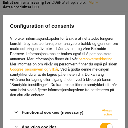
Enhet som er ansvarlig for
DOBPLAST Sp. z o.o.
Mer
dette produktet i EU
ANBEFALT FOR DEG
Configuration of consents
Vi bruker informasjonskapsler for å sikre at nettstedet fungerer
korrekt, tilby sosiale funksjoner, analysere trafikk og gjennomføre
markedsføringsaktiviteter – både av oss og våre Betrodde
Partnere. Informasjonskapsler brukes også til å personalisere
annonser. Mer informasjon finner du i vår
personvernerklæring
.
Mer informasjon om vilkår og personvern finner du også på siden
Googles personvern og vilkår
. Ved å godta denne meldingen
samtykker du til at de lagres på enheten din. Du kan angi
vilkårene for lagring eller tilgang til dem ved å klikke på fanen
"Samtykkeinnstillinger". Du kan trekke tilbake samtykket ditt når
som helst ved å fjerne informasjonskapslene fra nettleseren på
den aktuelle enheten.
Rektangulær reflektor
Rektangulær reflektor med
oransje FRISTOM DOB-035Z
holder hvit ASPOCK 76x34mm
90x40mm reflektorlampe
reflektor
Always
Functional cookies (necessary)
8,85 NOK
netto
9,59 NOK
netto
active
Analytics cookies