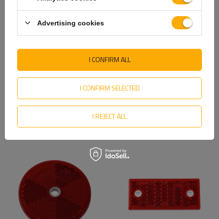
Advertising cookies
I CONFIRM ALL
I CONFIRM SELECTED
Gul refleks fi 60 mm med
Reflekterende 96x42 mm
hull
med selvklebende tape
I REJECT ALL
8,85 NOK
netto
8,85 NOK
netto