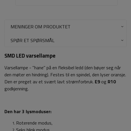
MENINGER OM PRODUKTET
SPØR ET SPØRSMÅL
SMD LED varsellampe
Varsellampe - "hane" på en fleksibel ledd (den bøyer seg når
den møter en hindring). Festes til en spindel, den lyser oransje.
Den er preget av et svært lavt strømforbruk.
E9
og
R10
godkjenning.
Den har 3 lysmoduser:
Roterende modus,
Seks blink modus,