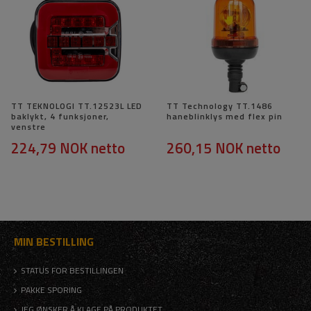
TT TEKNOLOGI TT.12523L LED
TT Technology TT.1486
baklykt, 4 funksjoner,
haneblinklys med flex pin
venstre
224,79 NOK
netto
260,15 NOK
netto
MIN BESTILLING
STATUS FOR BESTILLINGEN
PAKKE SPORING
JEG ØNSKER Å KLAGE PÅ PRODUKTET