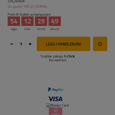
335,28 NOK
Du sparer
10
% (
31,29 NOK
).
Frem til slutten av kampanjen:
54
12
29
48
dager
timer
minutt
sekund
LEGG I HANDLEKURV
Szybkie zakupy
1-Click
(bez rejestracji)