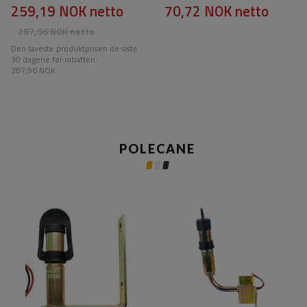
259,19 NOK
netto
70,72 NOK
netto
287,96 NOK
netto
Den laveste produktprisen de siste
30 dagene før rabatten:
287,96 NOK
POLECANE