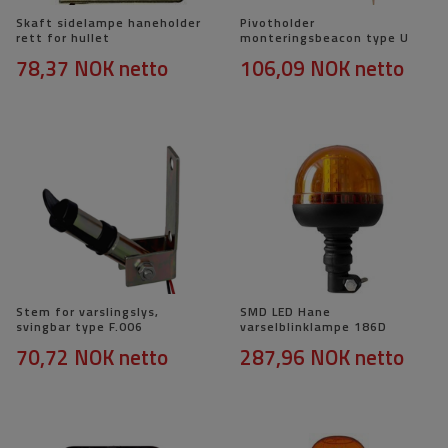
Skaft sidelampe haneholder
Pivotholder
rett for hullet
monteringsbeacon type U
78,37 NOK
netto
106,09 NOK
netto
Stem for varslingslys,
SMD LED Hane
svingbar type F.006
varselblinklampe 186D
70,72 NOK
netto
287,96 NOK
netto