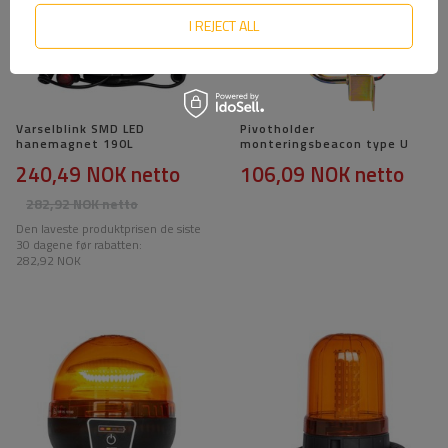
I REJECT ALL
Varselblink SMD LED
Pivotholder
hanemagnet 190L
monteringsbeacon type U
240,49 NOK
netto
106,09 NOK
netto
282,92 NOK
netto
Den laveste produktprisen de siste
30 dagene før rabatten:
282,92 NOK