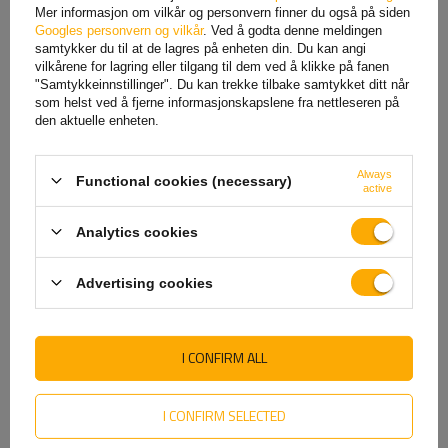
Mer informasjon om vilkår og personvern finner du også på siden
Googles personvern og vilkår
. Ved å godta denne meldingen
samtykker du til at de lagres på enheten din. Du kan angi
vilkårene for lagring eller tilgang til dem ved å klikke på fanen
Pivotholder
LED-varsellys, frukthage LED
"Samtykkeinnstillinger". Du kan trekke tilbake samtykket ditt når
monteringsbeacon type U
401
som helst ved å fjerne informasjonskapslene fra nettleseren på
106,09 NOK
netto
411,54 NOK
netto
den aktuelle enheten.
457,23 NOK
netto
Den laveste produktprisen de siste
Always
Functional cookies (necessary)
active
30 dagene før rabatten:
457,23 NOK
Analytics cookies
Advertising cookies
SE OGSÅ
I CONFIRM ALL
I CONFIRM SELECTED