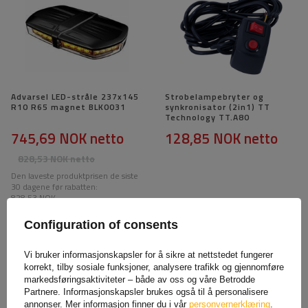
Advarsel LED-stråle 237x145
Strobelampebryter og
R10 R65 magnet BLK0031
synkronisator (2in1) TT
Technology TT.A80
745,69 NOK
netto
128,85 NOK
netto
828,53 NOK
netto
Den laveste produktprisen de siste
30 dagene før rabatten:
828,53 NOK
Configuration of consents
Vi bruker informasjonskapsler for å sikre at nettstedet fungerer
korrekt, tilby sosiale funksjoner, analysere trafikk og gjennomføre
markedsføringsaktiviteter – både av oss og våre Betrodde
Partnere. Informasjonskapsler brukes også til å personalisere
annonser. Mer informasjon finner du i vår
personvernerklæring
.