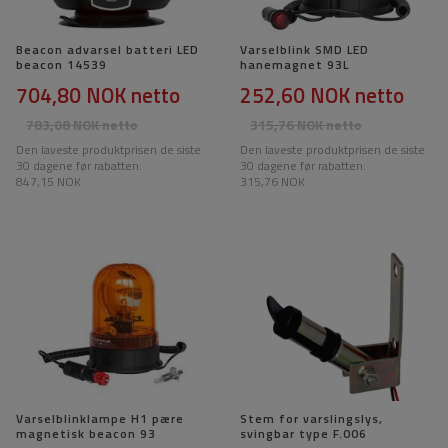
Beacon advarsel batteri LED
Varselblink SMD LED
beacon 14539
hanemagnet 93L
704,80 NOK
netto
252,60 NOK
netto
783,08 NOK
netto
315,76 NOK
netto
Den laveste produktprisen de siste
Den laveste produktprisen de siste
30 dagene før rabatten:
30 dagene før rabatten:
847,15 NOK
315,76 NOK
Varselblinklampe H1 pære
Stem for varslingslys,
magnetisk beacon 93
svingbar type F.006