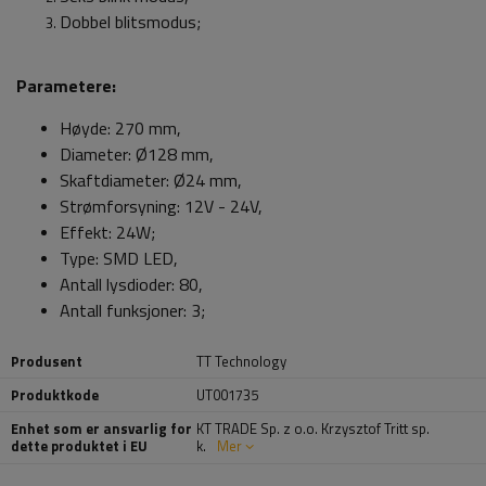
Dobbel blitsmodus;
Parametere:
Høyde: 270 mm,
Diameter: Ø128 mm,
Skaftdiameter:
Ø24 mm,
Strømforsyning: 12V - 24V,
Effekt: 24W;
Type: SMD LED,
Antall lysdioder: 80,
Antall funksjoner: 3;
Produsent
TT Technology
Produktkode
UT001735
Enhet som er ansvarlig for
KT TRADE Sp. z o.o. Krzysztof Tritt sp.
dette produktet i EU
k.
Mer