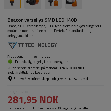
Beacon varsellys SMD LED 140D
Oransje LED-varsellampe, FLEX-type (fleksibel skjøt), fungerer i 3
moduser, montert på en pinne. Perfekt for landbruks- og
anleggsmaskiner.
Produsent:
TT Technology
Produkt tilgjengelig i store mengder
Vi kan sende allerede
på mandag
fra
650,00 NOK
Sjekk frakttider og kostnader
Sprawdź, w którym sklepie obejrzysz i kupisz od ręki
313,24 NOK
281,95 NOK
Den laveste produktprisen de siste 30 dagene før rabatten: