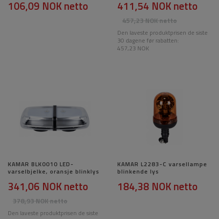
106,09 NOK
netto
411,54 NOK
netto
457,23 NOK
netto
Den laveste produktprisen de siste
30 dagene før rabatten:
457,23 NOK
KAMAR BLK0010 LED-
KAMAR L2283-C varsellampe
varselbjelke, oransje blinklys
blinkende lys
341,06 NOK
netto
184,38 NOK
netto
378,93 NOK
netto
Den laveste produktprisen de siste