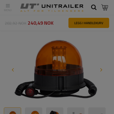
Tilbake
Hovedside
Belysning og elektrisk utstyr
Varsellamper
240,49 NOK
282,92 NOK
LEGG I HANDLEKURV