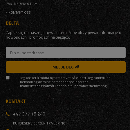
PARTNERPROGRAM
KONTAKT OSS
DELTA
Zapisz się do naszego newslettera, żeby otrzymywać informacje o
nowościach i promocjach na bieżąco.
MELDE DEG PÅ
Jeg ønsker å motta nyhetsbrevet på e-post. Jeg samtykker
behandling av mine personopplysninger for
markedsføringsformål i henhold til
personvernerklæring
KONTAKT
+47 377 15 240
KUNDESERVICE@UNITRAILER.NO