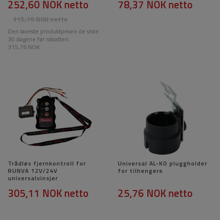
252,60 NOK
netto
78,37 NOK
netto
315,76 NOK
netto
Den laveste produktprisen de siste
30 dagene før rabatten:
315,76 NOK
Trådløs fjernkontroll for
Universal AL-KO pluggholder
RUNVA 12V/24V
for tilhengere
universalvinsjer
305,11 NOK
netto
25,76 NOK
netto