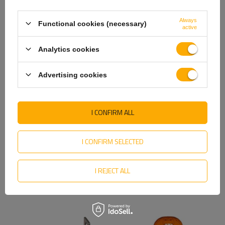
Always
Functional cookies (necessary)
active
Analytics cookies
Advertising cookies
I CONFIRM ALL
Varselblinklampe H1 pære
Beacon advarsel batteri LED
magnetisk beacon 93
beacon 14539
259,19 NOK
netto
704,80 NOK
netto
I CONFIRM SELECTED
287,96 NOK
netto
783,08 NOK
netto
Den laveste produktprisen de siste
Den laveste produktprisen de siste
I REJECT ALL
30 dagene før rabatten:
30 dagene før rabatten:
287,96 NOK
847,15 NOK