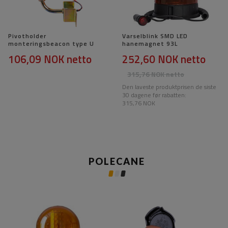
Pivotholder
Varselblink SMD LED
monteringsbeacon type U
hanemagnet 93L
106,09 NOK
netto
252,60 NOK
netto
315,76 NOK
netto
Den laveste produktprisen de siste
30 dagene før rabatten:
315,76 NOK
POLECANE