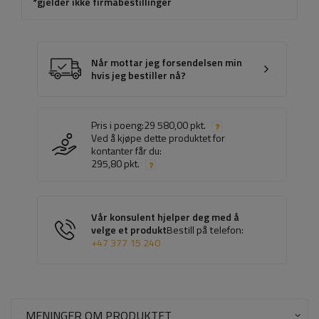
*gjelder ikke firmabestillinger
Når mottar jeg forsendelsen min
hvis jeg bestiller nå?
Pris i poeng:
29 580,00 pkt.
Ved å kjøpe dette produktet for
kontanter får du:
295,80 pkt.
Vår konsulent hjelper deg med å
velge et produkt
Bestill på telefon:
+47 377 15 240
MENINGER OM PRODUKTET