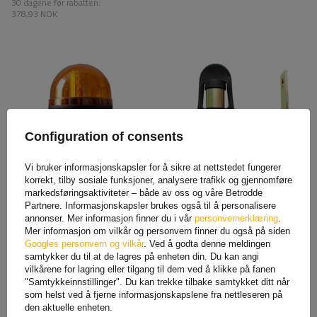
30 dagene før rabatten:
378,93 NOK
Configuration of consents
Vi bruker informasjonskapsler for å sikre at nettstedet fungerer
korrekt, tilby sosiale funksjoner, analysere trafikk og gjennomføre
SMD LED Hane
Skaft sidelampe haneholder
varselblinklampe 186D
rett for hullet
markedsføringsaktiviteter – både av oss og våre Betrodde
Partnere. Informasjonskapsler brukes også til å personalisere
287,96 NOK
netto
78,37 NOK
netto
annonser. Mer informasjon finner du i vår
personvernerklæring
.
Mer informasjon om vilkår og personvern finner du også på siden
Googles personvern og vilkår
. Ved å godta denne meldingen
samtykker du til at de lagres på enheten din. Du kan angi
vilkårene for lagring eller tilgang til dem ved å klikke på fanen
"Samtykkeinnstillinger". Du kan trekke tilbake samtykket ditt når
som helst ved å fjerne informasjonskapslene fra nettleseren på
SE OGSÅ
den aktuelle enheten.