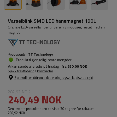
Varselblink SMD LED hanemagnet 190L
Oransje LED-varsellampe fungerer i 3 moduser, festet med en
magnet.
Produsent:
TT Technology
Produkt tilgjengelig i store mengder
Vi kan sende allerede
på tirsdag
fra
650,00 NOK
Sjekk frakttider og kostnader
Sprawdź, w którym sklepie obejrzysz i kupisz od ręki
282,92 NOK
240,49 NOK
Den laveste produktprisen de siste 30 dagene før rabatten:
282,92 NOK