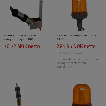
Stem for varslingslys,
Beacon varsellys SMD LED
svingbar type F.006
140D
70,72 NOK
netto
281,95 NOK
netto
313,24 NOK
netto
Den laveste produktprisen de siste
30 dagene før rabatten:
335,28 NOK