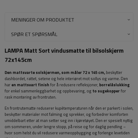
MENINGER OM PRODUKTET
SPØR ET SPØRSMÅL
LAMPA Matt Sort vindusmatte til bilsolskjerm
72x145cm
Den mattsvarte solskjermen, som måler 72 x 145 cm,
beskytter
dashbordet, rattet, setene og hele interiøret mot sollys og varme. Den
har
en mattsvart finish
for å redusere refleksjoner,
borrelåslukking
for enkel sammenleggbarhet og oppbevaring, og
to sugekopper
for
rask montering av frontruten.
En frontrutematte reduserer kupétemperaturen når den er parkert i solen,
beskytter materialer mot falming og sprekker, og forbedrer komforten
umiddelbart etter at man setter seg inn i kjøretøyet. Den er spesielt nyttig
om sommeren, under lengre stopp, på reise og for daglig pendling –
hvor som helst du vil redusere varmeoppbygging og forlenge levetiden