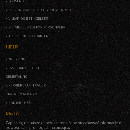
FORSENDELSE
BETALINGSMETODER OG PROVISJONER
VILKÅR OG BETINGELSER
RETNINGSLINJER FOR PERSONVERN
TREKK FRA KONTRAKTEN
HJELP
FORSIKRING
HVORDAN BESTILLE
DELBETALING
KARRIERE I UNITRAILER
PARTNERPROGRAM
KONTAKT OSS
DELTA
Zapisz się do naszego newslettera, żeby otrzymywać informacje o
nowościach i promocjach na bieżąco.