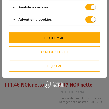
SE OGSÅ
Analytics cookies
Advertising cookies
I CONFIRM ALL
I CONFIRM SELECTED
I REJECT ALL
3-punkts transportbelte
Reflekterende hvit
med strammer for
konturtape i segmenter - 1
UNITRAILER-tilhenger
meter
3m/50mm/4t oransje
111,46 NOK
netto
8,37 NOK
netto
9,83 NOK
netto
Den laveste produktprisen de siste
30 dagene før rabatten:
9,83 NOK