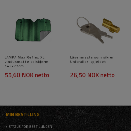
LAMPA Max Reflex XL
Låseinnsats som sikrer
vindusmatte solskjerm
Unitrailer-spjeldet
145x72cm
55,60 NOK
netto
26,50 NOK
netto
MIN BESTILLING
STATUS FOR BESTILLINGEN