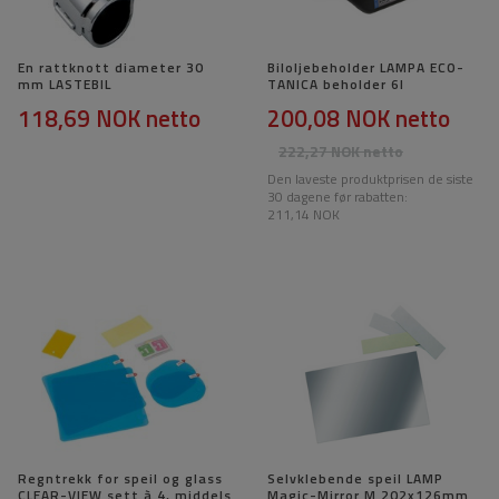
En rattknott diameter 30
Biloljebeholder LAMPA ECO-
mm LASTEBIL
TANICA beholder 6l
118,69 NOK
netto
200,08 NOK
netto
222,27 NOK
netto
Den laveste produktprisen de siste
30 dagene før rabatten:
211,14 NOK
Regntrekk for speil og glass
Selvklebende speil LAMP
CLEAR-VIEW sett à 4, middels
Magic-Mirror M 202x126mm