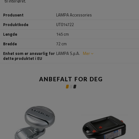
til interiøret.
Produsent
LAMPA Accessories
Produktkode
UT014722
Lengde
145 cm
Bredde
72 cm
Enhet som er ansvarlig for
LAMPA S.p.A.
Mer
dette produktet i EU
ANBEFALT FOR DEG