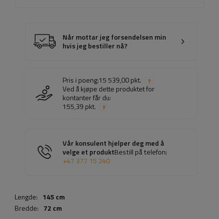
Når mottar jeg forsendelsen min
hvis jeg bestiller nå?
Pris i poeng:
15 539,00 pkt.
Ved å kjøpe dette produktet for
kontanter får du:
155,39 pkt.
Vår konsulent hjelper deg med å
velge et produkt
Bestill på telefon:
+47 377 15 240
Lengde:
145 cm
Bredde:
72 cm