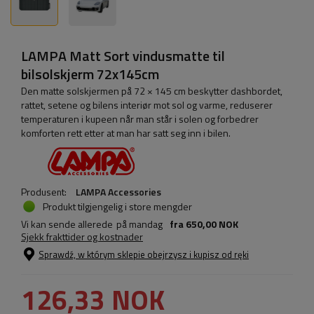
LAMPA Matt Sort vindusmatte til
bilsolskjerm 72x145cm
Den matte solskjermen på 72 × 145 cm beskytter dashbordet,
rattet, setene og bilens interiør mot sol og varme, reduserer
temperaturen i kupeen når man står i solen og forbedrer
komforten rett etter at man har satt seg inn i bilen.
Produsent:
LAMPA Accessories
Produkt tilgjengelig i store mengder
Vi kan sende allerede
på mandag
fra
650,00 NOK
Sjekk frakttider og kostnader
Sprawdź, w którym sklepie obejrzysz i kupisz od ręki
126,33 NOK