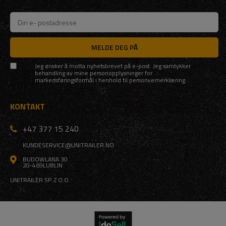
MELDE DEG PÅ
Jeg ønsker å motta nyhetsbrevet på e-post. Jeg samtykker
behandling av mine personopplysninger for
markedsføringsformål i henhold til
personvernerklæring
KONTAKT
+47 377 15 240
KUNDESERVICE@UNITRAILER.NO
BUDOWLANA 30
20-469
LUBLIN
UNITRAILER SP. Z O.O.