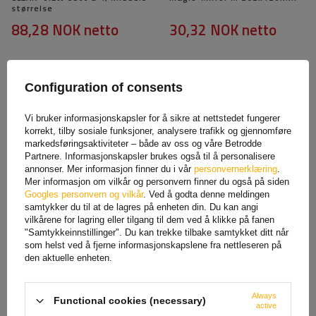
størrelse
88,28 NOK
netto
30,32 NOK
netto
Configuration of consents
Vi bruker informasjonskapsler for å sikre at nettstedet fungerer
korrekt, tilby sosiale funksjoner, analysere trafikk og gjennomføre
markedsføringsaktiviteter – både av oss og våre Betrodde
Partnere. Informasjonskapsler brukes også til å personalisere
annonser. Mer informasjon finner du i vår
personvernerklæring
.
Mer informasjon om vilkår og personvern finner du også på siden
Googles personvern og vilkår
. Ved å godta denne meldingen
Pedaldeksler i aluminium
10L HERMON plastdunk med
samtykker du til at de lagres på enheten din. Du kan angi
med sklisikker RACE2 PILOT-
trakt, rød
vilkårene for lagring eller tilgang til dem ved å klikke på fanen
gummi
"Samtykkeinnstillinger". Du kan trekke tilbake samtykket ditt når
156,33 NOK
netto
106,25 NOK
netto
som helst ved å fjerne informasjonskapslene fra nettleseren på
den aktuelle enheten.
Always
Functional cookies (necessary)
active