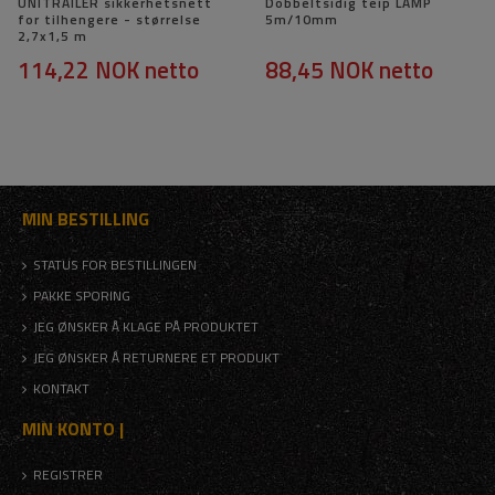
UNITRAILER sikkerhetsnett
Dobbeltsidig teip LAMP
for tilhengere - størrelse
5m/10mm
2,7x1,5 m
114,22 NOK
netto
88,45 NOK
netto
MIN BESTILLING
STATUS FOR BESTILLINGEN
PAKKE SPORING
JEG ØNSKER Å KLAGE PÅ PRODUKTET
JEG ØNSKER Å RETURNERE ET PRODUKT
KONTAKT
MIN KONTO |
REGISTRER