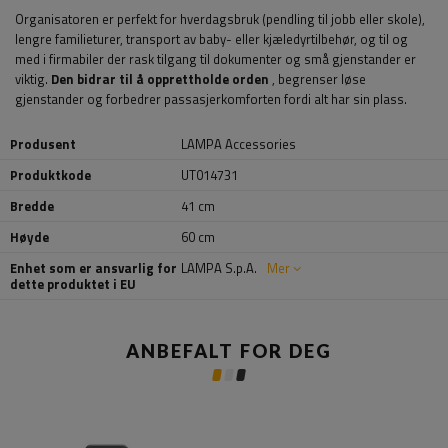
Organisatoren er perfekt for hverdagsbruk (pendling til jobb eller skole),
lengre familieturer, transport av baby- eller kjæledyrtilbehør, og til og
med i firmabiler der rask tilgang til dokumenter og små gjenstander er
viktig.
Den bidrar til å opprettholde orden
, begrenser løse
gjenstander og forbedrer passasjerkomforten fordi alt har sin plass.
Produsent
LAMPA Accessories
Produktkode
UT014731
Bredde
41 cm
Høyde
60 cm
Enhet som er ansvarlig for
LAMPA S.p.A.
Mer
dette produktet i EU
ANBEFALT FOR DEG