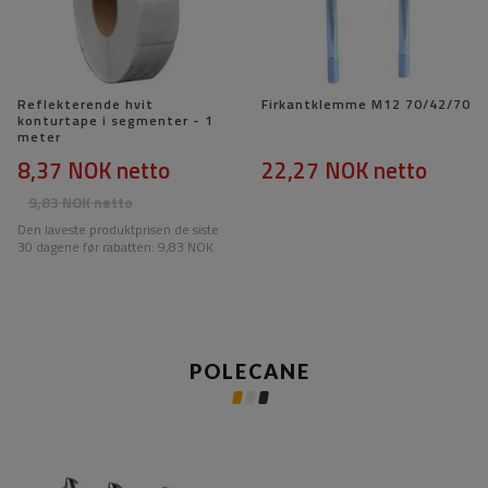
Reflekterende hvit
Firkantklemme M12 70/42/70
konturtape i segmenter - 1
meter
8,37 NOK
netto
22,27 NOK
netto
9,83 NOK
netto
Den laveste produktprisen de siste
30 dagene før rabatten:
9,83 NOK
POLECANE