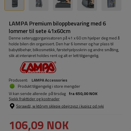
LAMPA Premium biloppbevaring med 6
lommer til sete 41x60cm
Denne seteryggorganisatoren på 41 x 60 cm hjelper deg med å
holde bilen din organisert. Den har 6 lommer og har plass til
babytilbehør, bilkosmetikk, førstehjelpsskrin og andre småting,
slik at interiøret holdes rent og alt er lett tilgjengelig.
Produsent:
LAMPA Accessories
Produkt tilgjengelig i store mengder
Vi kan sende allerede
på tirsdag
fra
650,00 NOK
Sjekk frakttider og kostnader
Sprawdź, w którym sklepie obejrzysz i kupisz od ręki
106,09 NOK