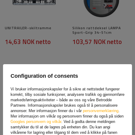
UNITRAILER-skiltramme
Silikon rattdeksel LAMPA
Sport-Grip 34-51cm
14,63 NOK
netto
103,57 NOK
netto
Configuration of consents
Vi bruker informasjonskapsler for å sikre at nettstedet fungerer
korrekt, tilby sosiale funksjoner, analysere trafikk og gjennomføre
markedsføringsaktiviteter – både av oss og våre Betrodde
Partnere. Informasjonskapsler brukes også til å personalisere
annonser. Mer informasjon finner du i vår
personvernerklæring
.
Selvklebende speil LAMP
ProPlus beskyttelsesgitter
Mer informasjon om vilkår og personvern finner du også på siden
Magic-Mirror L 253x178mm
til bakre tilhengerlys
Googles personvern og vilkår
. Ved å godta denne meldingen
baklysdeksel 228x105x80mm
samtykker du til at de lagres på enheten din. Du kan angi
53,08 NOK
netto
113,65 NOK
netto
vilkårene for lagring eller tilgang til dem ved å klikke på fanen