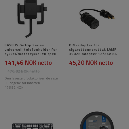
BASEUS GoTrip Series
DIN-adapter for
universell telefonholder for
sigarettenneruttak LAMP
sykkel/motorsykkel til speil
39028 adapter 12/24V 8A
141,46 NOK
netto
45,20 NOK
netto
176,82 NOK
netto
Den laveste produktprisen de siste
30 dagene før rabatten:
176,82 NOK