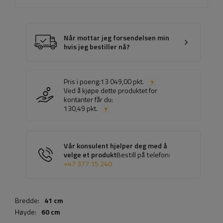
Når mottar jeg forsendelsen min
hvis jeg bestiller nå?
Pris i poeng:
13 049,00 pkt.
Ved å kjøpe dette produktet for
kontanter får du:
130,49 pkt.
Vår konsulent hjelper deg med å
velge et produkt
Bestill på telefon:
+47 377 15 240
Bredde:
41 cm
Høyde:
60 cm