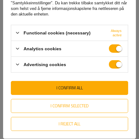
"Samtykkeinnstillinger". Du kan trekke tilbake samtykket ditt når
som helst ved å fjerne informasjonskapslene fra nettleseren på
den aktuelle enheten.
Always
Functional cookies (necessary)
SE OGSÅ
active
Analytics cookies
Advertising cookies
I CONFIRM ALL
I CONFIRM SELECTED
DOBPLAST DPT15 LED hvit
PLASTEX hjulklosser h: 224
universal markeringslampe
mm
I REJECT ALL
med holder
78,04 NOK
netto
158,85 NOK
netto