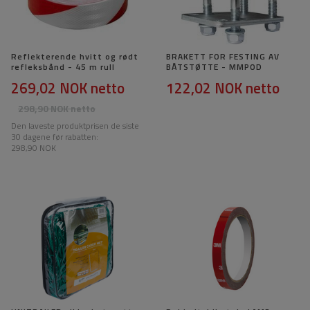
Reflekterende hvitt og rødt
BRAKETT FOR FESTING AV
refleksbånd - 45 m rull
BÅTSTØTTE - MMPOD
269,02 NOK
netto
122,02 NOK
netto
298,90 NOK
netto
Den laveste produktprisen de siste
30 dagene før rabatten:
298,90 NOK