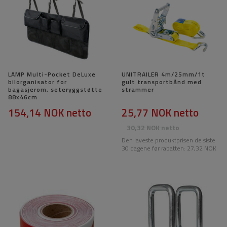
LAMP Multi-Pocket DeLuxe
UNITRAILER 4m/25mm/1t
bilorganisator for
gult transportbånd med
bagasjerom, seteryggstøtte
strammer
88x46cm
154,14 NOK
netto
25,77 NOK
netto
30,32 NOK
netto
Den laveste produktprisen de siste
30 dagene før rabatten:
27,32 NOK