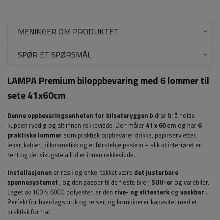
MENINGER OM PRODUKTET
SPØR ET SPØRSMÅL
LAMPA Premium biloppbevaring med 6 lommer til
sete 41x60cm
Denne oppbevaringsenheten for bilseteryggen
bidrar til å holde
kupeen ryddig og alt innen rekkevidde. Den måler
41 x 60 cm
og har
6
praktiske lommer
som praktisk oppbevarer drikke, papirservietter,
leker, kabler, bilkosmetikk og et førstehjelpsskrin – slik at interiøret er
rent og det viktigste alltid er innen rekkevidde.
Installasjonen
er rask og enkel takket være
det justerbare
spennesystemet
, og den passer til de fleste biler,
SUV-er
og varebiler.
Laget av 100 % 600D polyester, er den
rive- og slitesterk
og
vaskbar
.
Perfekt for hverdagsbruk og reiser, og kombinerer kapasitet med et
praktisk format.