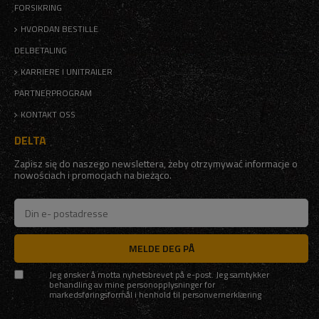
FORSIKRING
HVORDAN BESTILLE
DELBETALING
KARRIERE I UNITRAILER
PARTNERPROGRAM
KONTAKT OSS
DELTA
Zapisz się do naszego newslettera, żeby otrzymywać informacje o
nowościach i promocjach na bieżąco.
MELDE DEG PÅ
Jeg ønsker å motta nyhetsbrevet på e-post. Jeg samtykker
behandling av mine personopplysninger for
markedsføringsformål i henhold til
personvernerklæring