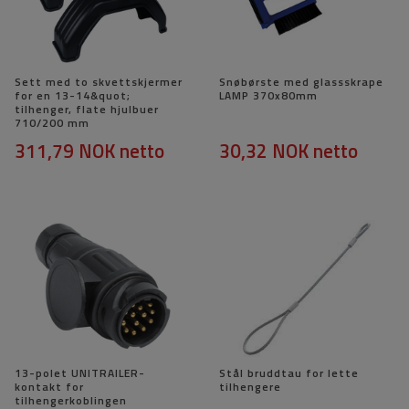
Sett med to skvettskjermer
Snøbørste med glassskrape
for en 13-14&quot;
LAMP 370x80mm
tilhenger, flate hjulbuer
710/200 mm
311,79 NOK
netto
30,32 NOK
netto
13-polet UNITRAILER-
Stål bruddtau for lette
kontakt for
tilhengere
tilhengerkoblingen