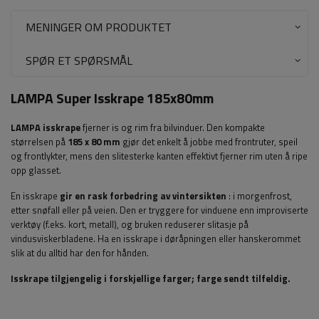
MENINGER OM PRODUKTET
SPØR ET SPØRSMÅL
LAMPA Super Isskrape 185x80mm
LAMPA
isskrape
fjerner is og rim fra bilvinduer. Den kompakte
størrelsen på
185 x 80 mm
gjør det enkelt å jobbe med frontruter, speil
og frontlykter, mens den slitesterke kanten effektivt fjerner rim uten å ripe
opp glasset.
En isskrape
gir en rask forbedring av vintersikten
: i morgenfrost,
etter snøfall eller på veien. Den er tryggere for vinduene enn improviserte
verktøy (f.eks. kort, metall), og bruken reduserer slitasje på
vindusviskerbladene. Ha en isskrape i døråpningen eller hanskerommet
slik at du alltid har den for hånden.
Isskrape tilgjengelig i forskjellige farger;
farge sendt tilfeldig.