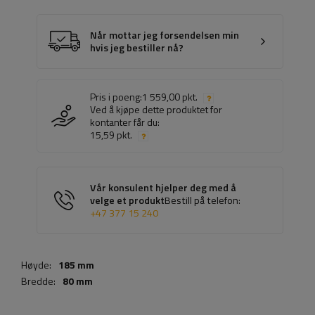
Når mottar jeg forsendelsen min
hvis jeg bestiller nå?
Pris i poeng:
1 559,00 pkt.
Ved å kjøpe dette produktet for
kontanter får du:
15,59 pkt.
Vår konsulent hjelper deg med å
velge et produkt
Bestill på telefon:
+47 377 15 240
Høyde:
185 mm
Bredde:
80 mm