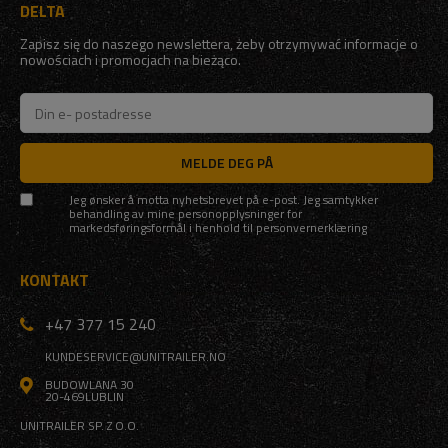
DELTA
Zapisz się do naszego newslettera, żeby otrzymywać informacje o
nowościach i promocjach na bieżąco.
MELDE DEG PÅ
Jeg ønsker å motta nyhetsbrevet på e-post. Jeg samtykker
behandling av mine personopplysninger for
markedsføringsformål i henhold til
personvernerklæring
KONTAKT
+47 377 15 240
KUNDESERVICE@UNITRAILER.NO
BUDOWLANA 30
20-469
LUBLIN
UNITRAILER SP. Z O.O.