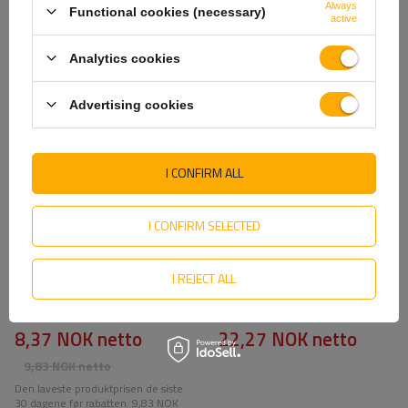
Always
Functional cookies (necessary)
active
SE OGSÅ
Analytics cookies
Advertising cookies
I CONFIRM ALL
I CONFIRM SELECTED
I REJECT ALL
Reflekterende hvit
Firkantklemme M12 70/42/70
konturtape i segmenter - 1
meter
8,37 NOK
netto
22,27 NOK
netto
9,83 NOK
netto
Den laveste produktprisen de siste
30 dagene før rabatten:
9,83 NOK