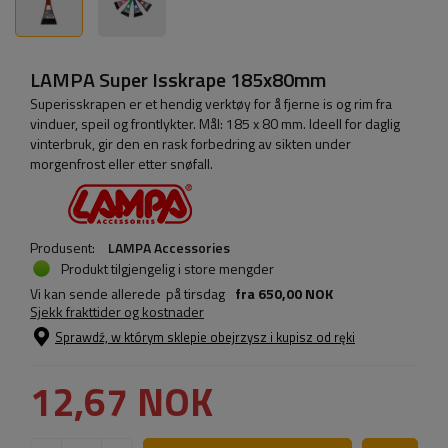
LAMPA Super Isskrape 185x80mm
Superisskrapen er et hendig verktøy for å fjerne is og rim fra
vinduer, speil og frontlykter. Mål: 185 x 80 mm. Ideell for daglig
vinterbruk, gir den en rask forbedring av sikten under
morgenfrost eller etter snøfall.
Produsent:
LAMPA Accessories
Produkt tilgjengelig i store mengder
Vi kan sende allerede
på tirsdag
fra
650,00 NOK
Sjekk frakttider og kostnader
Sprawdź, w którym sklepie obejrzysz i kupisz od ręki
12,67 NOK