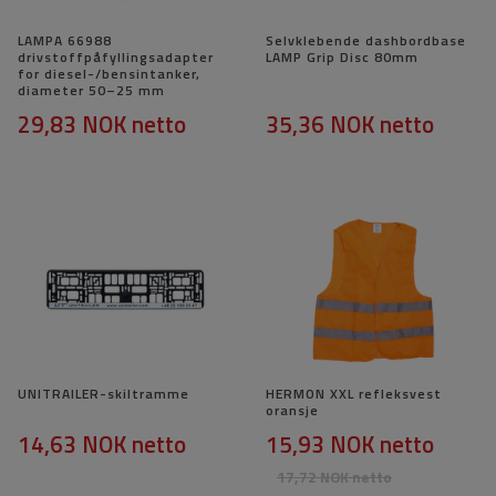
LAMPA 66988
Selvklebende dashbordbase
drivstoffpåfyllingsadapter
LAMP Grip Disc 80mm
for diesel-/bensintanker,
diameter 50–25 mm
29,83 NOK
netto
35,36 NOK
netto
UNITRAILER-skiltramme
HERMON XXL refleksvest
oransje
14,63 NOK
netto
15,93 NOK
netto
17,72 NOK
netto