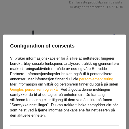
Den laveste produktprisen de siste
30 dagene før rabatten:
17,72 NOK
Configuration of consents
Vi bruker informasjonskapsler for å sikre at nettstedet fungerer
korrekt, tilby sosiale funksjoner, analysere trafikk og gjennomføre
markedsføringsaktiviteter – både av oss og våre Betrodde
Partnere. Informasjonskapsler brukes også til å personalisere
LAMPA Contour
Snøbørste med glassskrape
dørkantbeskyttelseslister 2
LAMP 370x80mm
annonser. Mer informasjon finner du i vår
personvernerklæring
.
stk. svart
Mer informasjon om vilkår og personvern finner du også på siden
Googles personvern og vilkår
. Ved å godta denne meldingen
40,81 NOK
netto
30,32 NOK
netto
samtykker du til at de lagres på enheten din. Du kan angi
vilkårene for lagring eller tilgang til dem ved å klikke på fanen
48,04 NOK
netto
"Samtykkeinnstillinger". Du kan trekke tilbake samtykket ditt når
Den laveste produktprisen de siste
som helst ved å fjerne informasjonskapslene fra nettleseren på
30 dagene før rabatten:
43,25 NOK
den aktuelle enheten.