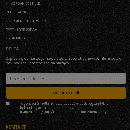
HVORDAN BESTILLE
DELBETALING
KARRIERE I UNITRAILER
PARTNERPROGRAM
KONTAKT OSS
DELTA
Zapisz się do naszego newslettera, żeby otrzymywać informacje o
nowościach i promocjach na bieżąco.
MELDE DEG PÅ
Jeg ønsker å motta nyhetsbrevet på e-post. Jeg samtykker
behandling av mine personopplysninger for
markedsføringsformål i henhold til
personvernerklæring
KONTAKT