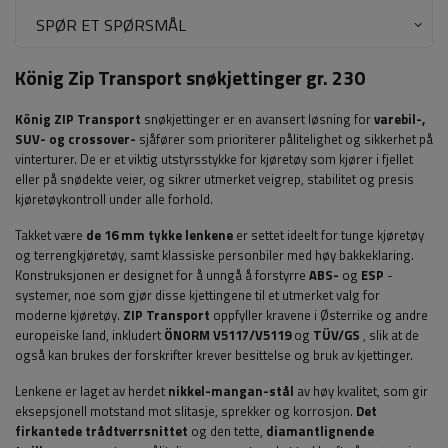
SPØR ET SPØRSMÅL
König Zip Transport snøkjettinger gr. 230
König ZIP Transport
snøkjettinger er en avansert løsning for
varebil-,
SUV- og crossover-
sjåfører som prioriterer pålitelighet og sikkerhet på
vinterturer. De er et viktig utstyrsstykke for kjøretøy som kjører i fjellet
eller på snødekte veier, og sikrer utmerket veigrep, stabilitet og presis
kjøretøykontroll under alle forhold.
Takket være
de 16 mm tykke lenkene
er settet ideelt for tunge kjøretøy
og terrengkjøretøy, samt klassiske personbiler med høy bakkeklaring.
Konstruksjonen er designet for å unngå å forstyrre
ABS-
og
ESP
-
systemer, noe som gjør disse kjettingene til et utmerket valg for
moderne kjøretøy.
ZIP Transport
oppfyller kravene i Østerrike og andre
europeiske land, inkludert
ÖNORM V5117/V5119
og
TÜV/GS
, slik at de
også kan brukes der forskrifter krever besittelse og bruk av kjettinger.
Lenkene er laget av herdet
nikkel-mangan-stål
av høy kvalitet, som gir
eksepsjonell motstand mot slitasje, sprekker og korrosjon.
Det
firkantede trådtverrsnittet
og den tette,
diamantlignende