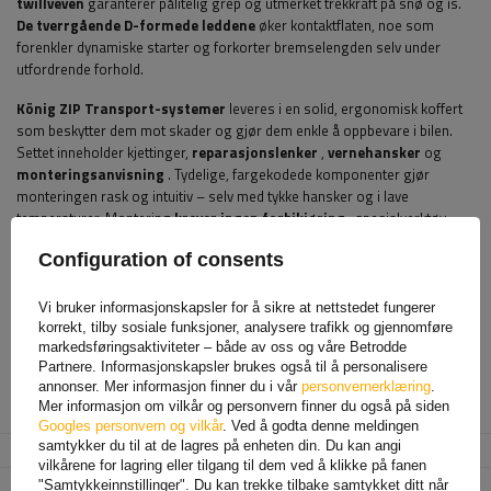
twillveven
garanterer pålitelig grep og utmerket trekkraft på snø og is.
De tverrgående D-formede leddene
øker kontaktflaten, noe som
forenkler dynamiske starter og forkorter bremselengden selv under
utfordrende forhold.
König ZIP Transport-systemer
leveres i en solid, ergonomisk koffert
som beskytter dem mot skader og gjør dem enkle å oppbevare i bilen.
Settet inneholder kjettinger,
reparasjonslenker
,
vernehansker
og
monteringsanvisning
. Tydelige, fargekodede komponenter gjør
monteringen rask og intuitiv – selv med tykke hansker og i lave
temperaturer. Montering
krever ingen forbikjøring
, spesialverktøy
eller omfattende erfaring, noe som er avgjørende i nødsituasjoner.
Configuration of consents
Dette produktet
passer til mange populære hjulstørrelser
. Den brede
kompatibiliteten gjør det til
en universell løsning.
for førere av ulike
Vi bruker informasjonskapsler for å sikre at nettstedet fungerer
bilmerker.
Før kjøp
er det imidlertid verdt å sjekke bilens instruksjonsbok
korrekt, tilby sosiale funksjoner, analysere trafikk og gjennomføre
for å se om produsenten tillater montering av tradisjonelle kjettinger
markedsføringsaktiviteter – både av oss og våre Betrodde
med en bestemt lenketykkelse.
Partnere. Informasjonskapsler brukes også til å personalisere
annonser. Mer informasjon finner du i vår
personvernerklæring
.
Mer informasjon om vilkår og personvern finner du også på siden
Produsent
Konig
Googles personvern og vilkår
. Ved å godta denne meldingen
samtykker du til at de lagres på enheten din. Du kan angi
Produktkode
UT011277
vilkårene for lagring eller tilgang til dem ved å klikke på fanen
"Samtykkeinnstillinger". Du kan trekke tilbake samtykket ditt når