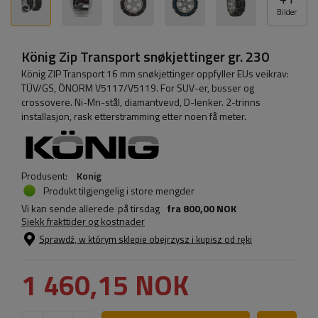
Bilder
König Zip Transport snøkjettinger gr. 230
König ZIP Transport 16 mm snøkjettinger oppfyller EUs veikrav:
TÜV/GS, ÖNORM V5117/V5119. For SUV-er, busser og
crossovere. Ni-Mn-stål, diamantvevd, D-lenker. 2-trinns
installasjon, rask etterstramming etter noen få meter.
Produsent:
Konig
Produkt tilgjengelig i store mengder
Vi kan sende allerede
på tirsdag
fra
800,00 NOK
Sjekk frakttider og kostnader
Sprawdź, w którym sklepie obejrzysz i kupisz od ręki
1 460,15 NOK