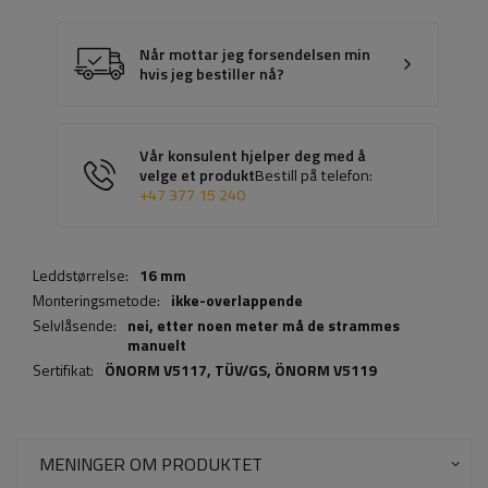
Når mottar jeg forsendelsen min
hvis jeg bestiller nå?
Vår konsulent hjelper deg med å
velge et produkt
Bestill på telefon:
+47 377 15 240
Leddstørrelse:
16 mm
Monteringsmetode:
ikke-overlappende
Selvlåsende:
nei, etter noen meter må de strammes
manuelt
Sertifikat:
ÖNORM V5117,
TÜV/GS
,
ÖNORM V5119
MENINGER OM PRODUKTET