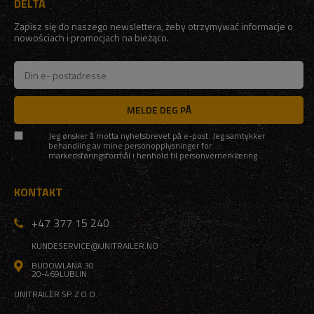
DELTA
Zapisz się do naszego newslettera, żeby otrzymywać informacje o
nowościach i promocjach na bieżąco.
MELDE DEG PÅ
Jeg ønsker å motta nyhetsbrevet på e-post. Jeg samtykker
behandling av mine personopplysninger for
markedsføringsformål i henhold til
personvernerklæring
KONTAKT
+47 377 15 240
KUNDESERVICE@UNITRAILER.NO
BUDOWLANA 30
20-469
LUBLIN
UNITRAILER SP. Z O.O.