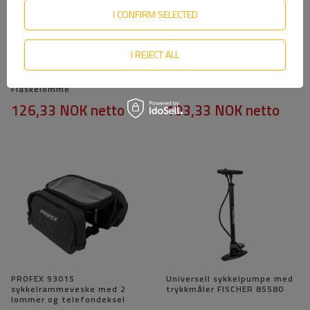
I CONFIRM SELECTED
I REJECT ALL
PROFEX 82318 Lang Svart Lux
PROFEX Reflex sykkellås i
Sykkelsadelveske med
stålarmering, 70 cm lang
Flaskelomme
126,33 NOK
netto
103,33 NOK
netto
PROFEX 93015
Universell sykkelpumpe med
sykkelrammeveske med 2
trykkmåler FISCHER 85580
lommer og telefondeksel