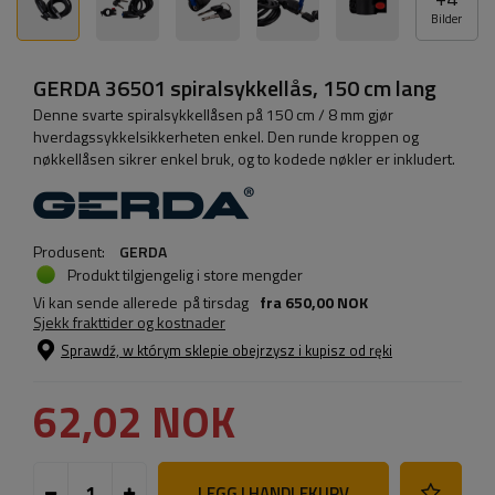
Bilder
GERDA 36501 spiralsykkellås, 150 cm lang
Denne svarte spiralsykkellåsen på 150 cm / 8 mm gjør
hverdagssykkelsikkerheten enkel. Den runde kroppen og
nøkkellåsen sikrer enkel bruk, og to kodede nøkler er inkludert.
Produsent:
GERDA
Produkt tilgjengelig i store mengder
Vi kan sende allerede
på tirsdag
fra
650,00 NOK
Sjekk frakttider og kostnader
Sprawdź, w którym sklepie obejrzysz i kupisz od ręki
62,02 NOK
LEGG I HANDLEKURV