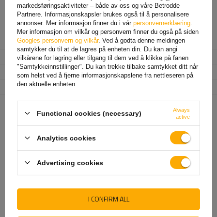
på 150 cm og
den enkle betjeningen
gjør den til en praktisk sykkellås
markedsføringsaktiviteter – både av oss og våre Betrodde
for hverdagsbruk.
Partnere. Informasjonskapsler brukes også til å personalisere
annonser. Mer informasjon finner du i vår
personvernerklæring
.
Mer informasjon om vilkår og personvern finner du også på siden
Googles personvern og vilkår
. Ved å godta denne meldingen
Produsent
GERDA
samtykker du til at de lagres på enheten din. Du kan angi
Produktkode
UT016806
vilkårene for lagring eller tilgang til dem ved å klikke på fanen
"Samtykkeinnstillinger". Du kan trekke tilbake samtykket ditt når
Lengde
150 cm
som helst ved å fjerne informasjonskapslene fra nettleseren på
den aktuelle enheten.
Średnica
8 mm
Enhet som er ansvarlig for
GERDA Sp. z o.o.
Mer
dette produktet i EU
Always
Functional cookies (necessary)
active
Analytics cookies
ANBEFALT FOR DEG
Advertising cookies
I CONFIRM ALL