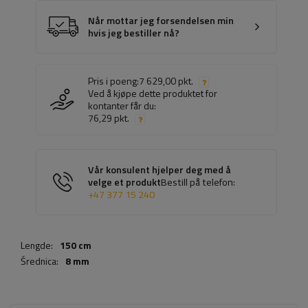
Når mottar jeg forsendelsen min
hvis jeg bestiller nå?
Pris i poeng:
7 629,00 pkt.
Ved å kjøpe dette produktet for
kontanter får du:
76,29 pkt.
Vår konsulent hjelper deg med å
velge et produkt
Bestill på telefon:
+47 377 15 240
Lengde:
150 cm
Średnica:
8 mm