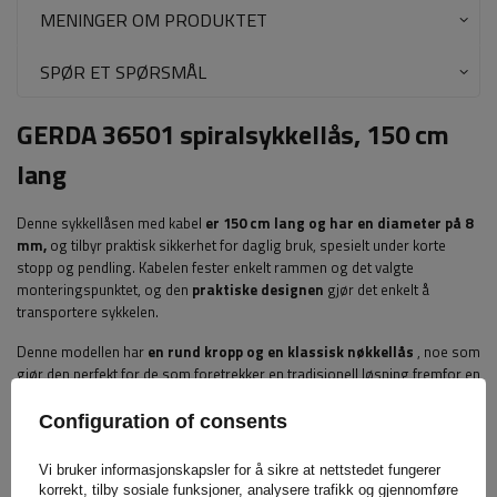
MENINGER OM PRODUKTET
SPØR ET SPØRSMÅL
GERDA 36501 spiralsykkellås, 150 cm
lang
Denne sykkellåsen med kabel
er 150 cm lang og har en diameter på 8
mm,
og tilbyr praktisk sikkerhet for daglig bruk, spesielt under korte
stopp og pendling. Kabelen fester enkelt rammen og det valgte
monteringspunktet, og den
praktiske designen
gjør det enkelt å
transportere sykkelen.
Denne modellen har
en rund kropp og en klassisk nøkkellås
, noe som
gjør den perfekt for de som foretrekker en tradisjonell løsning fremfor en
kombinasjonslås.
To kodede nøkler
er inkludert, slik at du kan
oppbevare én som reserve på et trygt sted.
Configuration of consents
Den svarte fargen gir låsen et universelt utseende
som passer til de
Vi bruker informasjonskapsler for å sikre at nettstedet fungerer
fleste sykler
og tilbehør. Den kompakte diameteren på 8 mm, lengden
korrekt, tilby sosiale funksjoner, analysere trafikk og gjennomføre