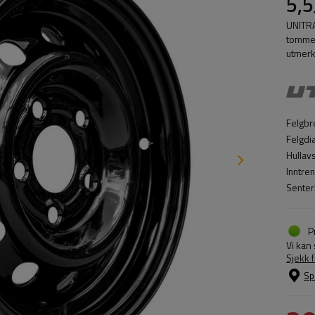
5,5
UNITRA
tommer
utmerk
Felgbr
Felgdi
Hullav
Inntre
Senter
P
Vi kan
Sjekk 
Sp