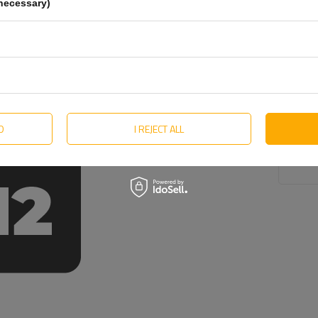
necessary)
en som kommer i kontakt med dekket. Snipp
"J"
kjennetegnes
 på felgen, og minimerer risikoen for at dekket sklir av
 profilen er mye brukt på grunn av sin allsidighet og evne til
D
I REJECT ALL