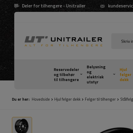
Deler for tilhengere - Unitrailer
kundeservic
Belysning
Reservedeler
Hjul
og
og tilbehør
felger
elektrisk
til tilhengere
dekk
utstyr
Du er her:
Hovedside
Hjul felger dekk
Felger til tilhenger
Stålfel