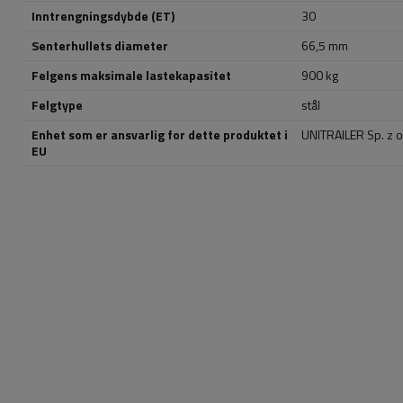
Inntrengningsdybde (ET)
30
Senterhullets diameter
66,5 mm
Felgens maksimale lastekapasitet
900 kg
Felgtype
stål
Enhet som er ansvarlig for dette produktet i
UNITRAILER Sp. z o
EU