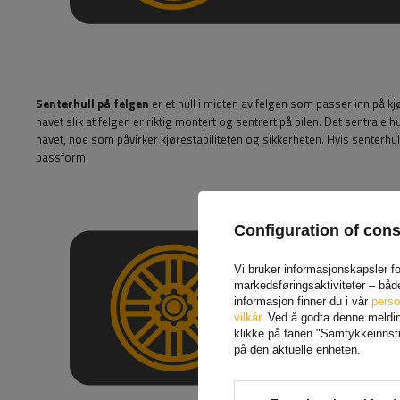
Senterhull på felgen
er et hull i midten av felgen som passer inn på
navet slik at felgen er riktig montert og sentrert på bilen. Det sentrale hul
navet, noe som påvirker kjørestabiliteten og sikkerheten. Hvis senterhulle
passform.
Configuration of con
Vi bruker informasjonskapsler for
markedsføringsaktiviteter – båd
informasjon finner du i vår
perso
vilkår
. Ved å godta denne melding
klikke på fanen "Samtykkeinnstil
på den aktuelle enheten.