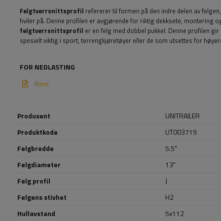
Felgtverrsnittsprofil
refererer til formen på den indre delen av felge
hviler på. Denne profilen er avgjørende for riktig dekksete, montering og 
felgtverrsnittsprofil
er en felg med dobbel pukkel. Denne profilen gir 
spesielt viktig i sport, terrengkjøretøyer eller de som utsettes for høye
FOR NEDLASTING
Rims
Produsent
UNITRAILER
Produktkode
UT003719
Felgbredde
5.5"
Felgdiameter
13"
Felg profil
J
Felgens stivhet
H2
Hullavstand
5x112