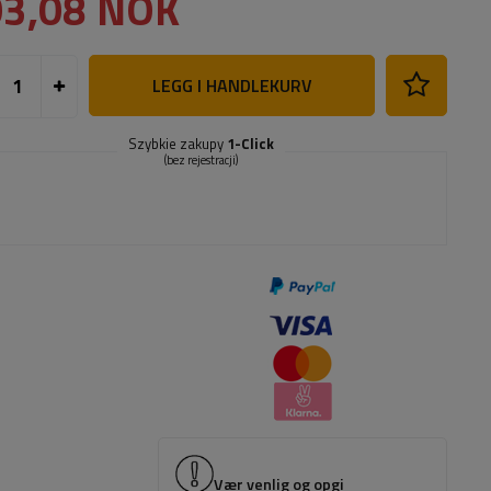
03,08 NOK
LEGG I HANDLEKURV
Szybkie zakupy
1-Click
(bez rejestracji)
Vær venlig og opgi