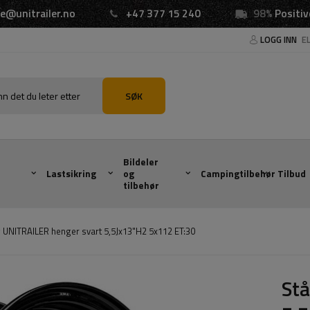
e@unitrailer.no
+47 377 15 240
98%
Positiv
LOGG INN
E
SØK
Bildeler
Lastsikring
og
Campingtilbehør
Tilbud
tilbehør
g UNITRAILER henger svart 5,5Jx13"H2 5x112 ET:30
Stå