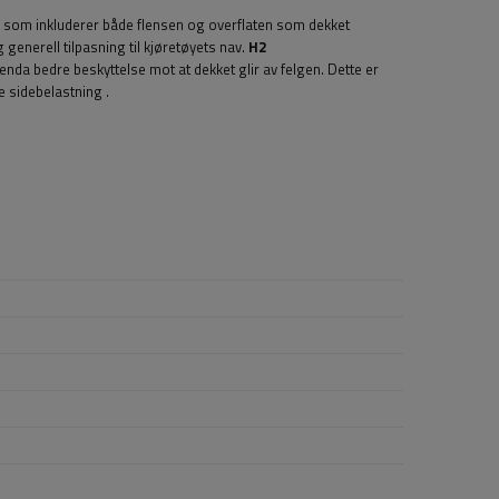
n, som inkluderer både flensen og overflaten som dekket
generell tilpasning til kjøretøyets nav.
H2
enda bedre beskyttelse mot at dekket glir av felgen. Dette er
re sidebelastning
.