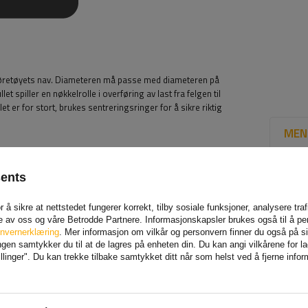
 kjøretøyets nav. Diameteren må passe med diameteren på
let spiller en nøkkelrolle i overføring av last fra felgen til
t er for stort, brukes sentreringsringer for å sikre riktig
MEN
sents
 å sikre at nettstedet fungerer korrekt, tilby sosiale funksjoner, analysere tr
e av oss og våre Betrodde Partnere. Informasjonskapsler brukes også til å pe
nvernerklæring
. Mer informasjon om vilkår og personvern finner du også på 
en samtykker du til at de lagres på enheten din. Du kan angi vilkårene for lagr
linger". Du kan trekke tilbake samtykket ditt når som helst ved å fjerne info