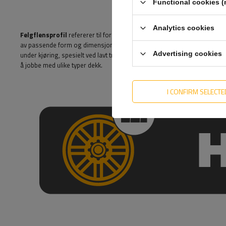
Functional cookies (
Analytics cookies
Felgflensprofil
refererer til formen og utformingen av kanten på felg
av passende form og dimensjoner som sikrer sikker plassering av dekket
Advertising cookies
under kjøring, spesielt ved lavt trykk eller med høy sidebelastning. Denne
å jobbe med ulike typer dekk.
I CONFIRM SELECTE