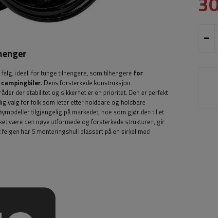
3
lhenger
d felg, ideell for tunge tilhengere, som tilhengere
for
 campingbiler
. Dens forsterkede konstruksjon
er der stabilitet og sikkerhet er en prioritet.
Den
er perfekt
lig valg for folk som leter etter holdbare og holdbare
øymodeller tilgjengelig på markedet, noe som gjør den til et
Takket være den nøye utformede og forsterkede strukturen, gir
t felgen har 5 monteringshull plassert på en sirkel med