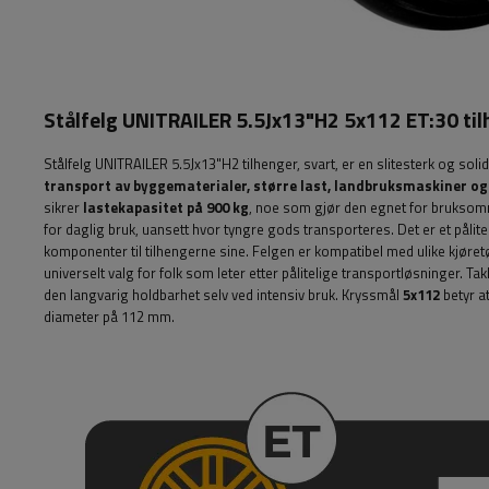
Stålfelg UNITRAILER 5.5Jx13"H2 5x112 ET:30 ti
Stålfelg UNITRAILER 5.5Jx13"H2 tilhenger, svart,
er en slitesterk og soli
transport av byggematerialer, større last, landbruksmaskiner og
sikrer
lastekapasitet på 900 kg
, noe som gjør den egnet for bruksområd
for daglig bruk, uansett hvor tyngre gods transporteres. Det er et pålite
komponenter til tilhengerne sine. Felgen er kompatibel med ulike kjøret
universelt valg for folk som leter etter pålitelige transportløsninger. 
den langvarig holdbarhet selv ved intensiv bruk. Kryssmål
5x112
betyr a
diameter på 112 mm.