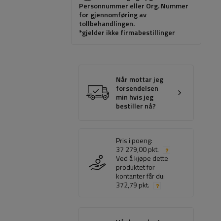
Personnummer eller Org. Nummer
for gjennomføring av
tollbehandlingen.
*gjelder ikke firmabestillinger
Når mottar jeg
forsendelsen
min hvis jeg
bestiller nå?
Pris i poeng:
37 279,00 pkt.
Ved å kjøpe dette
produktet for
kontanter får du:
372,79 pkt.