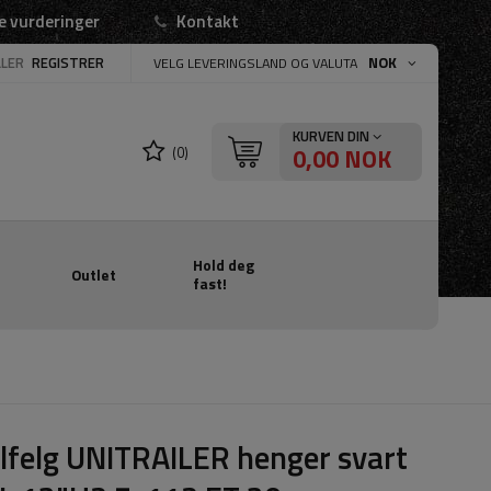
e vurderinger
Kontakt
LLER
REGISTRER
NOK
VELG LEVERINGSLAND OG VALUTA
KURVEN DIN
0,00 NOK
(0)
Hold deg
Outlet
fast!
lfelg UNITRAILER henger svart