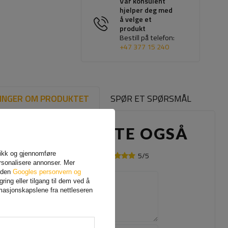
Vår konsulent
hjelper deg med
å velge et
produkt
Bestill på telefon:
+47 377 15 240
INGER OM PRODUKTET
SPØR ET SPØRSMÅL
ANDRE KJØPTE OGSÅ
afikk og gjennomføre
5/5
Din mening:
rsonalisere annonser. Mer
siden
Googles personvern og
ing eller tilgang til dem ved å
Innholdet i din mening
rmasjonskapslene fra nettleseren