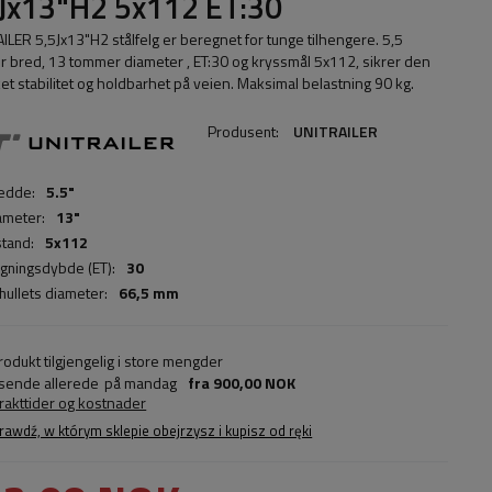
Jx13"H2 5x112 ET:30
ILER 5,5Jx13"H2 stålfelg er beregnet for tunge tilhengere. 5,5
 bred, 13 tommer diameter , ET:30 og kryssmål 5x112, sikrer den
et stabilitet og holdbarhet på veien. Maksimal belastning 90 kg.
Produsent:
UNITRAILER
edde:
5.5"
ameter:
13"
stand:
5x112
ngningsdybde (ET):
30
hullets diameter:
66,5 mm
rodukt tilgjengelig i store mengder
 sende allerede
på mandag
fra
900,00 NOK
frakttider og kostnader
rawdź, w którym sklepie obejrzysz i kupisz od ręki