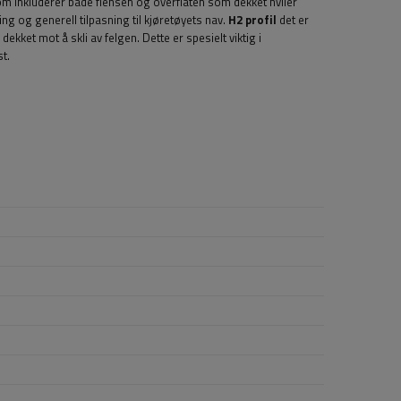
som inkluderer både flensen og overflaten som dekket hviler
ng og generell tilpasning til kjøretøyets nav.
H2 profil
det er
kket mot å skli av felgen. Dette er spesielt viktig i
t.