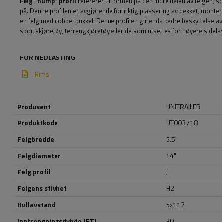
Felg "hump" profil
refererer til formen på den indre delen av felgen, 
på. Denne profilen er avgjørende for riktig plassering av dekket, monteri
en felg med dobbel pukkel. Denne profilen gir enda bedre beskyttelse av de
sportskjøretøy, terrengkjøretøy eller de som utsettes for høyere sidelas
FOR NEDLASTING
Rims
Produsent
UNITRAILER
Produktkode
UT003718
Felgbredde
5.5"
Felgdiameter
14"
Felg profil
J
Felgens stivhet
H2
Hullavstand
5x112
Inntrengningsdybde (ET)
30