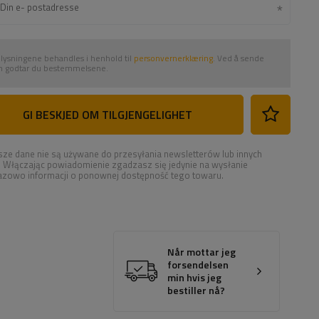
lysningene behandles i henhold til
personvernerklæring
. Ved å sende
 godtar du bestemmelsene.
GI BESKJED OM TILGJENGELIGHET
ze dane nie są używane do przesyłania newsletterów lub innych
. Włączając powiadomienie zgadzasz się jedynie na wysłanie
azowo informacji o ponownej dostępność tego towaru.
Når mottar jeg
forsendelsen
min hvis jeg
bestiller nå?