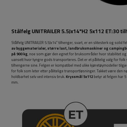
Stålfelg UNITRAILER 5.5Jx14"H2 5x112 ET:30 ti
Stålfelg UNITRAILER 5.5Jx14" tilhenger, svart,
er en slitesterk og solid f
av byggematerialer, større last, landbruksmaskiner og campingbi
på 900 kg
, noe som gjør den egnet for bruksområder hvor stabilitet og s
uansett hvor tyngre gods transporteres. Det er et pålitelig valg for fol
tilhengerne sine. Felgen er kompatibel med ulike kjøretøymodeller tilgje
for folk som leter etter pålitelige transportløsninger. Takket være den 
holdbarhet selv ved intensiv bruk.
Kryssmål
5x112
betyr at felgen har 
mm.