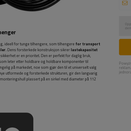
Opp
dem
lhenger
elg, ideell for tunge tilhengere, som tilhengere
for transport
ler
. Dens forsterkede konstruksjon sikrer
lastekapasitet
ikkerhet er en prioritet.
Den
er perfekt for daglig bruk,
k som leter etter holdbare og holdbare komponenter til
Powyżs
ngelig på markedet, noe som gjør den til et universelt valg
reklam
jednor
nøye utformede og forsterkede strukturen, gir den langvarig
5 monteringshull plassert på en sirkel med diameter på 112