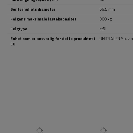
Senterhullets diameter
66,5 mm
Felgens maksimale lastekapasitet
900 kg
Felgtype
stål
Enhet som er ansvarlig for dette produktet i
UNITRAILER Sp. z o
EU