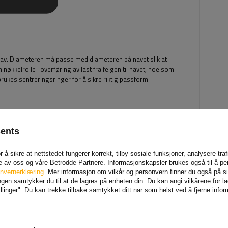
s nav. Diameteren må passe med diameteren på navet slik at
n nøkkelrolle i overføring av last fra felgen til navet, noe som
 brukes sentreringsringer for å sikre riktig passform.
sents
 å sikre at nettstedet fungerer korrekt, tilby sosiale funksjoner, analysere tr
e av oss og våre Betrodde Partnere. Informasjonskapsler brukes også til å pe
nvernerklæring
. Mer informasjon om vilkår og personvern finner du også på 
en samtykker du til at de lagres på enheten din. Du kan angi vilkårene for lagr
linger". Du kan trekke tilbake samtykket ditt når som helst ved å fjerne info