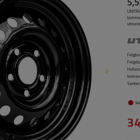
5,5
UNITRA
tommer
utmerk
Felgbr
Felgdi
Hullav
Inntre
Senter
Ik
3