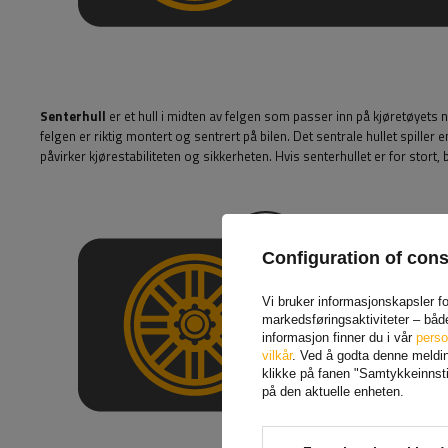
Senterhull
er et hull i midten av felgen som passer inn på kjøretøyet
felgen er riktig montert og sentrert på bilen. Det sentrale hullet spiller e
påvirker kjørestabiliteten og sikkerheten. Hvis senterhullet er for stort,
Configuration of con
Vi bruker informasjonskapsler for
markedsføringsaktiviteter – båd
informasjon finner du i vår
perso
vilkår
. Ved å godta denne melding
klikke på fanen "Samtykkeinnstil
på den aktuelle enheten.