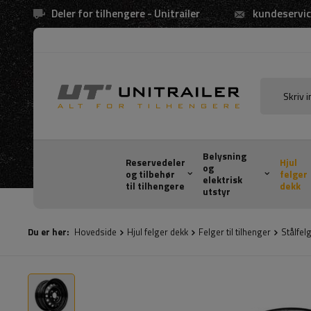
Deler for tilhengere - Unitrailer
kundeservic
Belysning
Reservedeler
Hjul
og
og tilbehør
felger
elektrisk
til tilhengere
dekk
utstyr
Du er her:
Hovedside
Hjul felger dekk
Felger til tilhenger
Stålfel