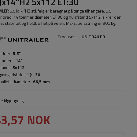
Jx14"H2 5x112 ET:30
ILER 5,5Jx14"H2 stålfelg er beregnet på tunge tilhengere. 5,5
 bred, 14 tommer diameter, ET:30 og hulafstand 5x112, sikrer den
et stabilitet og holdbarhet på veien. Maks. belastning er 900 kg.
Produsent:
UNITRAILER
edde:
5.5"
ameter:
14"
stand:
5x112
ngningsdybde (ET):
30
hullets diameter:
66,5 mm
ke tilgjengelig
43,57 NOK