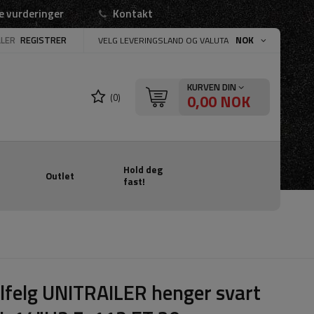
e vurderinger
Kontakt
LLER
REGISTRER
NOK
VELG LEVERINGSLAND OG VALUTA
KURVEN DIN
0,00 NOK
(0)
Hold deg
Outlet
fast!
lfelg UNITRAILER henger svart