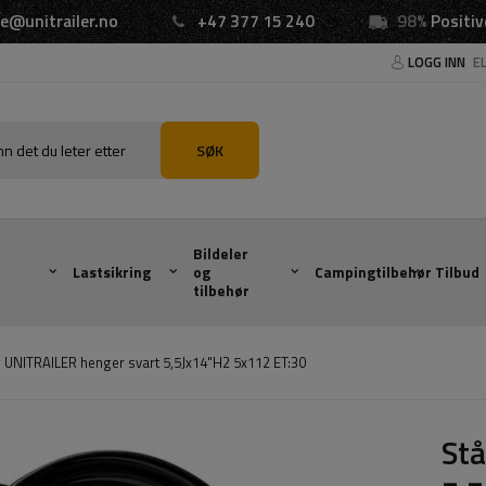
e@unitrailer.no
+47 377 15 240
98%
Positiv
LOGG INN
E
SØK
Bildeler
Lastsikring
og
Campingtilbehør
Tilbud
tilbehør
g UNITRAILER henger svart 5,5Jx14"H2 5x112 ET:30
Stå