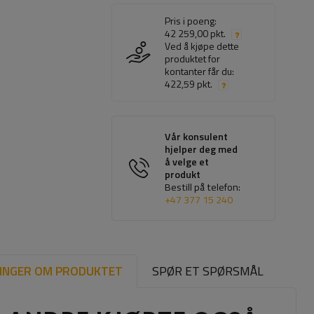
Pris i poeng:
42 259,00 pkt.
Ved å kjøpe dette
produktet for
kontanter får du:
422,59 pkt.
Vår konsulent
hjelper deg med
å velge et
produkt
Bestill på telefon:
+47 377 15 240
INGER OM PRODUKTET
SPØR ET SPØRSMÅL