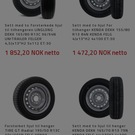
Sett med to forsterkede hjul
Sett med to hjul for
til tilhengeren LINGLONG
tilhenger KENDA DEKK 155/80
DEKK 165/80 R13C 96/94N
R13 84N KENDA FELG
UNITRAILER FELGER
4Jx13"H2 4x100 ET:30
4,5Jx13"H2 5x112 ET:30
1 852,20 NOK
netto
1 472,20 NOK
netto
Forsterket hjul til henger
Sett med to hjul til henger
TIRE GT Radial 195/50 R13C
KENDA DEKK 165/70 R13 79N
104/101N FELG KENDA
KENDA FELG 4Jx13"H2 4x100