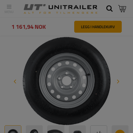
Tilbake
Hovedside
Hjul felger dekk
Hjul til tilhenger
Forsterket
1 161,94 NOK
LEGG I HANDLEKURV
+
4