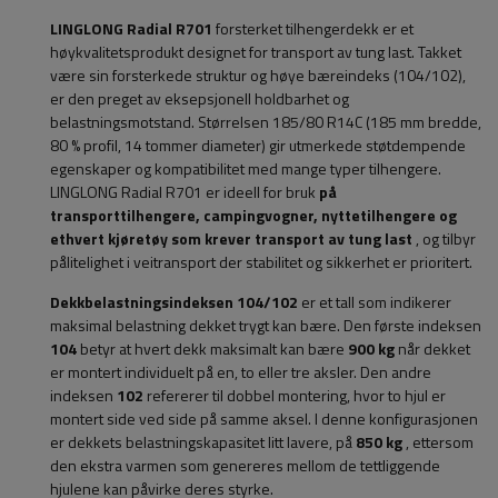
LINGLONG Radial R701
forsterket tilhengerdekk er et
høykvalitetsprodukt designet for transport av tung last. Takket
være sin forsterkede struktur og høye bæreindeks (104/102),
er den preget av eksepsjonell holdbarhet og
belastningsmotstand. Størrelsen 185/80 R14C (185 mm bredde,
80 % profil, 14 tommer diameter) gir utmerkede støtdempende
egenskaper og kompatibilitet med mange typer tilhengere.
LINGLONG Radial R701 er ideell for bruk
på
transporttilhengere, campingvogner, nyttetilhengere og
ethvert kjøretøy som krever transport av tung last
, og tilbyr
pålitelighet i veitransport der stabilitet og sikkerhet er prioritert.
Dekkbelastningsindeksen 104/102
er et tall som indikerer
maksimal belastning dekket trygt kan bære. Den første indeksen
104
betyr at hvert dekk maksimalt kan bære
900 kg
når dekket
er montert individuelt på en, to eller tre aksler. Den andre
indeksen
102
refererer til dobbel montering, hvor to hjul er
montert side ved side på samme aksel. I denne konfigurasjonen
er dekkets belastningskapasitet litt lavere, på
850 kg
, ettersom
den ekstra varmen som genereres mellom de tettliggende
hjulene kan påvirke deres styrke.