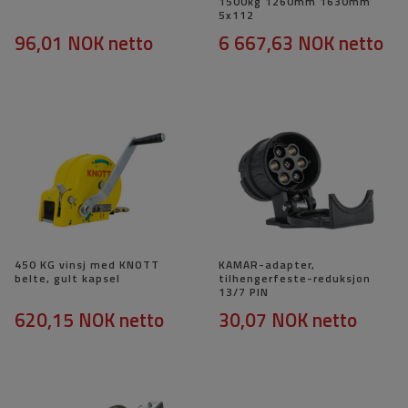
1500kg 1260mm 1630mm
5x112
96,01 NOK
netto
6 667,63 NOK
netto
450 KG vinsj med KNOTT
KAMAR-adapter,
belte, gult kapsel
tilhengerfeste-reduksjon
13/7 PIN
620,15 NOK
netto
30,07 NOK
netto