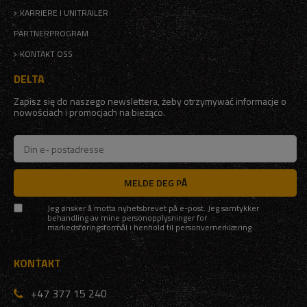
KARRIERE I UNITRAILER
PARTNERPROGRAM
KONTAKT OSS
DELTA
Zapisz się do naszego newslettera, żeby otrzymywać informacje o
nowościach i promocjach na bieżąco.
MELDE DEG PÅ
Jeg ønsker å motta nyhetsbrevet på e-post. Jeg samtykker
behandling av mine personopplysninger for
markedsføringsformål i henhold til
personvernerklæring
KONTAKT
+47 377 15 240