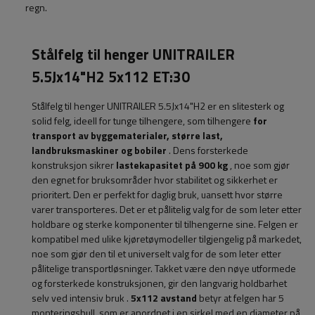
regn.
Stålfelg til henger UNITRAILER
5.5Jx14"H2 5x112 ET:30
Stålfelg til henger UNITRAILER 5.5Jx14"H2
er en slitesterk og
solid felg, ideell for tunge tilhengere, som tilhengere
for
transport av byggematerialer, større last,
landbruksmaskiner og bobiler
. Dens forsterkede
konstruksjon sikrer
lastekapasitet på 900 kg
, noe som gjør
den egnet for bruksområder hvor stabilitet og sikkerhet er
prioritert.
Den
er perfekt for daglig bruk, uansett hvor større
varer transporteres. Det er et pålitelig valg for de som leter etter
holdbare og sterke komponenter til tilhengerne sine. Felgen er
kompatibel med ulike kjøretøymodeller tilgjengelig på markedet,
noe som gjør den til et universelt valg for de som leter etter
pålitelige transportløsninger. Takket være den nøye utformede
og forsterkede konstruksjonen, gir den langvarig holdbarhet
selv ved intensiv bruk
.
5x112 avstand
betyr at felgen har 5
monteringshull, som er anordnet i en sirkel med en diameter på