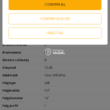
I CONFIRM ALL
Dekkbredde
185
Slitebanemønster
80
I CONFIRM SELECTED
Dekkdiameter
14"
Belastningsindeks
104/102 (max 900/850 kg)
I REJECT ALL
Hastighetskode
N (do 140 km/h)
Drivstofforbruk
D
Bremseevne
D
Ekstern rullestøy
B
Støynivå
72 dB
Dekktrykk
5 bar (500 kPa)
Felgtype
stål
Felgbredde
5.5"
Felgdiameter
14"
Felg profil
J