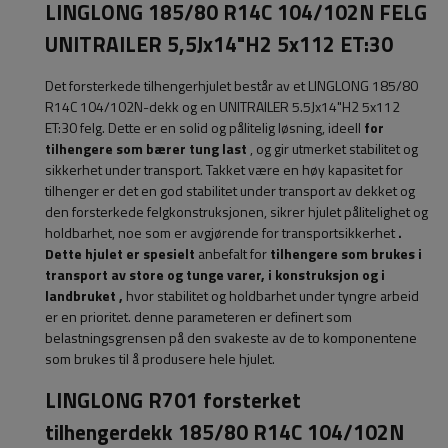
LINGLONG 185/80 R14C 104/102N FELG
UNITRAILER 5,5Jx14"H2 5x112 ET:30
Det forsterkede tilhengerhjulet består av et LINGLONG 185/80
R14C 104/102N-dekk og en UNITRAILER 5.5Jx14"H2 5x112
ET:30 felg. Dette er en solid og pålitelig løsning, ideell
for
tilhengere som bærer tung last
, og gir utmerket stabilitet og
sikkerhet under transport. Takket være en høy kapasitet for
tilhenger er det en god stabilitet under transport av dekket og
den forsterkede felgkonstruksjonen, sikrer hjulet pålitelighet og
holdbarhet, noe som er avgjørende for transportsikkerhet
.
Dette hjulet er spesielt
anbefalt for
tilhengere som brukes i
transport av store og tunge varer, i konstruksjon og i
landbruket
,
hvor stabilitet og holdbarhet under tyngre arbeid
er en prioritet.
denne parameteren
er definert som
belastningsgrensen på den svakeste av de to komponentene
som brukes til å produsere hele hjulet.
LINGLONG R701 forsterket
tilhengerdekk 185/80 R14C 104/102N