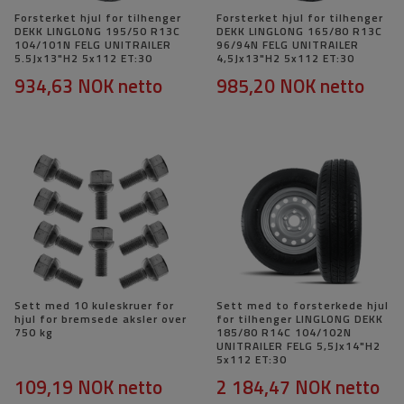
Forsterket hjul for tilhenger
Forsterket hjul for tilhenger
DEKK LINGLONG 195/50 R13C
DEKK LINGLONG 165/80 R13C
104/101N FELG UNITRAILER
96/94N FELG UNITRAILER
5.5Jx13"H2 5x112 ET:30
4,5Jx13"H2 5x112 ET:30
934,63 NOK
netto
985,20 NOK
netto
Sett med 10 kuleskruer for
Sett med to forsterkede hjul
hjul for bremsede aksler over
for tilhenger LINGLONG DEKK
750 kg
185/80 R14C 104/102N
UNITRAILER FELG 5,5Jx14"H2
5x112 ET:30
109,19 NOK
netto
2 184,47 NOK
netto