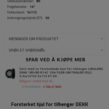
Slitebanemønster:
80
Felgdiameter:
14"
Hullavstand:
5x112
Inntrengningsdybde (ET):
30
MENINGER OM PRODUKTET
SPØR ET SPØRSMÅL
SPAR VED Å KJØPE MER
Sett med to forsterkede hjul for tilhenger LINGLONG
DEKK 185/80 R14C 104/102N UNITRAILER FELG
5,5Jx14"H2 5x112 ET:30
Billigere i settet med 5%
2 323,88 NOK
2 184,47 NOK
Forsterket hjul for tilhenger DEKK