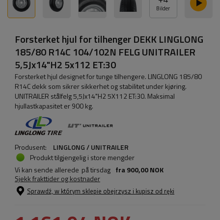
Bilder
Forsterket hjul for tilhenger DEKK LINGLONG
185/80 R14C 104/102N FELG UNITRAILER
5,5Jx14"H2 5x112 ET:30
Forsterket hjul designet for tunge tilhengere. LINGLONG 185/80
R14C dekk som sikrer sikkerhet og stabilitet under kjøring.
UNITRAILER stålfelg 5,5Jx14"H2 5X112 ET:30. Maksimal
hjullastkapasitet er 900 kg.
Produsent:
LINGLONG / UNITRAILER
Produkt tilgjengelig i store mengder
Vi kan sende allerede
på tirsdag
fra
900,00 NOK
Sjekk frakttider og kostnader
Sprawdź, w którym sklepie obejrzysz i kupisz od ręki