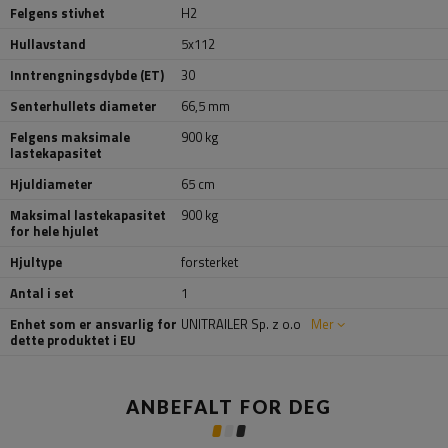
Felgens stivhet
H2
Hullavstand
5x112
Inntrengningsdybde (ET)
30
Senterhullets diameter
66,5 mm
Felgens maksimale
900 kg
lastekapasitet
Hjuldiameter
65 cm
Maksimal lastekapasitet
900 kg
for hele hjulet
Hjultype
forsterket
Antal i set
1
Enhet som er ansvarlig for
UNITRAILER Sp. z o.o
Mer
dette produktet i EU
ANBEFALT FOR DEG