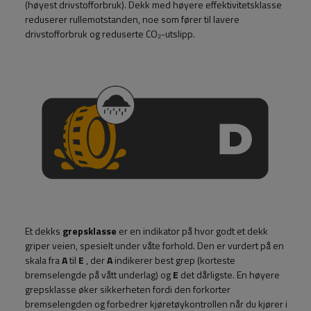
(høyest drivstofforbruk). Dekk med høyere effektivitetsklasse
reduserer rullemotstanden, noe som fører til lavere
drivstofforbruk og reduserte CO₂-utslipp.
Et dekks
grepsklasse
er en indikator på hvor godt et dekk
griper veien, spesielt under våte forhold. Den er vurdert på en
skala fra
A
til
E
, der
A
indikerer best grep (korteste
bremselengde på vått underlag) og
E
det dårligste. En høyere
grepsklasse øker sikkerheten fordi den forkorter
bremselengden og forbedrer kjøretøykontrollen når du kjører i