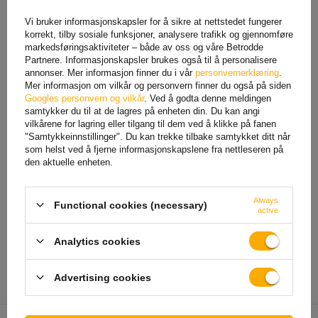
Vi bruker informasjonskapsler for å sikre at nettstedet fungerer
korrekt, tilby sosiale funksjoner, analysere trafikk og gjennomføre
markedsføringsaktiviteter – både av oss og våre Betrodde
Partnere. Informasjonskapsler brukes også til å personalisere
annonser. Mer informasjon finner du i vår
personvernerklæring
.
Mer informasjon om vilkår og personvern finner du også på siden
Googles personvern og vilkår
. Ved å godta denne meldingen
samtykker du til at de lagres på enheten din. Du kan angi
vilkårene for lagring eller tilgang til dem ved å klikke på fanen
"Samtykkeinnstillinger". Du kan trekke tilbake samtykket ditt når
som helst ved å fjerne informasjonskapslene fra nettleseren på
den aktuelle enheten.
FOR NEDLASTING
Koło do przyczepy 185 R14C wzmocnione Linglong_Radial R701
Always
Functional cookies (necessary)
ET30 900 kg 5 x 112
active
Tyres
Analytics cookies
Advertising cookies
Produsent
LINGLONG / UNITRAILER
Produktkode
UT000248