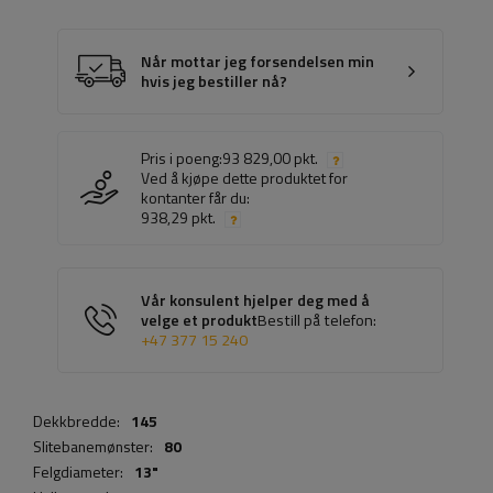
Når mottar jeg forsendelsen min
hvis jeg bestiller nå?
Pris i poeng:
93 829,00 pkt.
Ved å kjøpe dette produktet for
kontanter får du:
938,29 pkt.
Vår konsulent hjelper deg med å
velge et produkt
Bestill på telefon:
+47 377 15 240
Dekkbredde:
145
Slitebanemønster:
80
Felgdiameter:
13"