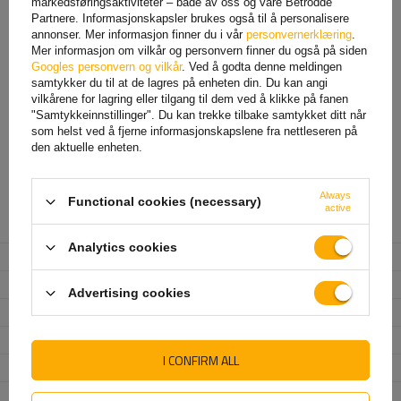
markedsføringsaktiviteter – både av oss og våre Betrodde
Partnere. Informasjonskapsler brukes også til å personalisere
annonser. Mer informasjon finner du i vår
personvernerklæring
.
Mer informasjon om vilkår og personvern finner du også på siden
Googles personvern og vilkår
. Ved å godta denne meldingen
FOR NEDLASTING
samtykker du til at de lagres på enheten din. Du kan angi
vilkårene for lagring eller tilgang til dem ved å klikke på fanen
Kompletne koło (felga opona) do przyczep samochodowych
"Samtykkeinnstillinger". Du kan trekke tilbake samtykket ditt når
145_80 R13 Kenda KR209 RF TR413 ET – 30
som helst ved å fjerne informasjonskapslene fra nettleseren på
Tyres
den aktuelle enheten.
Always
Functional cookies (necessary)
active
Produsent
KENDA
Analytics cookies
Produktkode
UT003590
Dekkbredde
145
Advertising cookies
Slitebanemønster
80
Dekkdiameter
13"
I CONFIRM ALL
Belastningsindeks
78 (max 425 kg)
Hastighetskode
N (do 140 km/h)