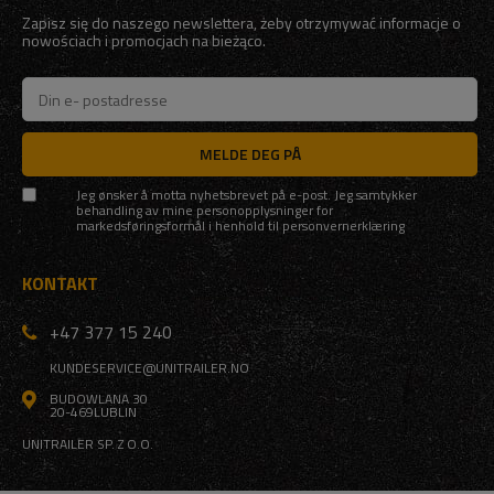
Zapisz się do naszego newslettera, żeby otrzymywać informacje o
nowościach i promocjach na bieżąco.
MELDE DEG PÅ
Jeg ønsker å motta nyhetsbrevet på e-post. Jeg samtykker
behandling av mine personopplysninger for
markedsføringsformål i henhold til
personvernerklæring
KONTAKT
+47 377 15 240
KUNDESERVICE@UNITRAILER.NO
BUDOWLANA 30
20-469
LUBLIN
UNITRAILER SP. Z O.O.