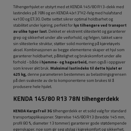
Tilhengerhjulet er utstyrt med et KENDA 145/80 R13-dekk med
lastindeks på 78N og en KENDA 4Jx13"H2-felg med hulafstand
4x100 og ET:30. Dette settet sikrer optimal holdbarhet og
stabilitet under kjøring, perfekt for
lys tilhengere ved transport
av ulike typer last
. Dekket er ekstremt
slitesterkt og garanterer
grep og sikkerhet
under alle veiforhold
, og felgen, takket være
sin slitesterke struktur, støtter solid montering på kjøretøyets
aksel. Kombinasjonen av begge elementene skaper et hjul som
garanterer holdbarhet, pålitelighet og brukskomfort under alle
forhold - både
i hjemme- og hagearbeid,
men også i oppgaver
som krever økt bruk.
Maksimal lastindeks til dette hjulet er
425 kg,
denne parameteren bestemmes av belastningsgrensen
på den svakeste av de to komponentene som brukes til å
produsere hele hjulet.
KENDA 145/80 R13 78N tilhengerdekk
KENDA KargoTrail 3G
tilhengerdekk er et solid valg for standard
transportapplikasjoner. Størrelse 145/80 R13 (bredde 145 mm,
profil 80 %, diameter 13 tommer) garanterer gode støtdempende
egenskaper, noe som gir seg utslag i kjørekomfort og sikkerhet.