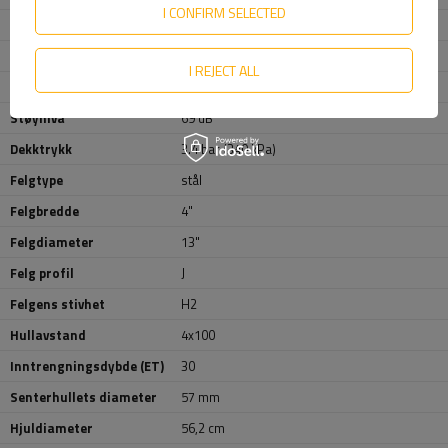
I CONFIRM SELECTED
Drivstofforbruk
C
Bremseevne
E
I REJECT ALL
Ekstern rullestøy
B
Støynivå
69 dB
Dekktrykk
3.4 bar (340 kPa)
Felgtype
stål
Felgbredde
4"
Felgdiameter
13"
Felg profil
J
Felgens stivhet
H2
Hullavstand
4x100
Inntrengningsdybde (ET)
30
Senterhullets diameter
57 mm
Hjuldiameter
56,2 cm