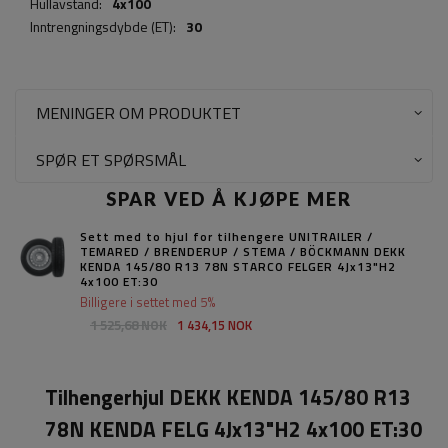
Hullavstand:
4x100
Inntrengningsdybde (ET):
30
MENINGER OM PRODUKTET
SPØR ET SPØRSMÅL
SPAR VED Å KJØPE MER
Sett med to hjul for tilhengere UNITRAILER /
TEMARED / BRENDERUP / STEMA / BÖCKMANN DEKK
KENDA 145/80 R13 78N STARCO FELGER 4Jx13"H2
4x100 ET:30
Billigere i settet med 5%
1 525,68 NOK
1 434,15 NOK
Tilhengerhjul DEKK KENDA 145/80 R13
78N KENDA FELG 4Jx13"H2 4x100 ET:30