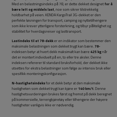
Med en belastningsindeks på 78, er dette dekket designet
for å
bære lett og middels last
, noe som sikrer tilstrekkelig
holdbarhet på veien. KENDA KargoTrail 3G-dekket er den
perfekte løsningen for transport, camping og nyttetilhengere
som ikke krever ytterligere forsterkning, og tilbyr pålitelighet og
stabilitet for hverdagsreiser og lasttransport.
Lastindeks til et 78-dekk
er en indikator som bestemmer den
maksimale belastningen som dekket trygt kan bære.
78-
indeksen betyr at hvert dekk maksimalt kan bære
425 kg
når
det er montert individuelt på en, to eller tre aksler. Denne
indeksen refererer til standard bruksforhold, der dekket ikke
utsettes for ekstra belastninger som følge av intensiv bruk eller
spesifikk monteringskonfigurasjon.
N-hastighetsindeks
for et dekk betyr at den maksimale
hastigheten som dekket trygt kan kjøre er
140 km/t
. Denne
hastighetsvurderingen brukes først og fremst på dekk beregnet
på kommersielle, terrengkjøretøy eller tilhengere der høyere
hastigheter vanligvis ikke er nødvendig.