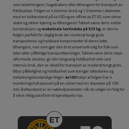
som lastehengere, hagetrailere eller tilhengere for transport av
fritidsutstyr. Felgen er 4 tommer bred og 13 tommer i diameter,
med en boltavstand på 4x100 og en offset av ET:30, som sikrer
stabil og sikker kjøring av tilhengeren Takket være dens solide
konstruksjon og
maksimale lastindeks på 525 kg
, er denne
felgen perfekt for daglig bruk der moderat tungt gods
transporteres og holdbare komponenter til deres lette
tilhengere, noe som gjør den til et universelt valg for folk som
leter etter pålitelige transportløsninger. Takket være dens nøye
utformede struktur, gir den langvarig holdbarhet selv ved
intensiv bruk, den er ideell for transport av moderat tungt gods.
tilbyr pålitelighet og holdbarhet som trenger slitesterke og
belastningsbestandige felger.
4x100
betyr at felgen har 4
monteringshull plassert på en sirkel med en diameter på 100
mm. Boltavstand er en nøkkelparameter når du velger en felg for
å sikre riktig passform til kjøretøyets nav.