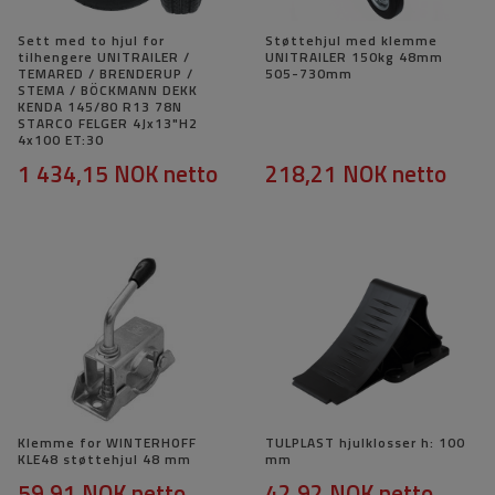
Sett med to hjul for
Støttehjul med klemme
tilhengere UNITRAILER /
UNITRAILER 150kg 48mm
TEMARED / BRENDERUP /
505-730mm
STEMA / BÖCKMANN DEKK
KENDA 145/80 R13 78N
STARCO FELGER 4Jx13"H2
4x100 ET:30
1 434,15 NOK
netto
218,21 NOK
netto
Klemme for WINTERHOFF
TULPLAST hjulklosser h: 100
KLE48 støttehjul 48 mm
mm
59,91 NOK
netto
42,92 NOK
netto