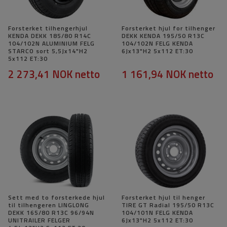
Forsterket tilhengerhjul
Forsterket hjul for tilhenger
KENDA DEKK 185/80 R14C
DEKK KENDA 195/50 R13C
104/102N ALUMINIUM FELG
104/102N FELG KENDA
STARCO sort 5,5Jx14"H2
6Jx13"H2 5x112 ET:30
5x112 ET:30
2 273,41 NOK
netto
1 161,94 NOK
netto
Sett med to forsterkede hjul
Forsterket hjul til henger
til tilhengeren LINGLONG
TIRE GT Radial 195/50 R13C
DEKK 165/80 R13C 96/94N
104/101N FELG KENDA
UNITRAILER FELGER
6Jx13"H2 5x112 ET:30