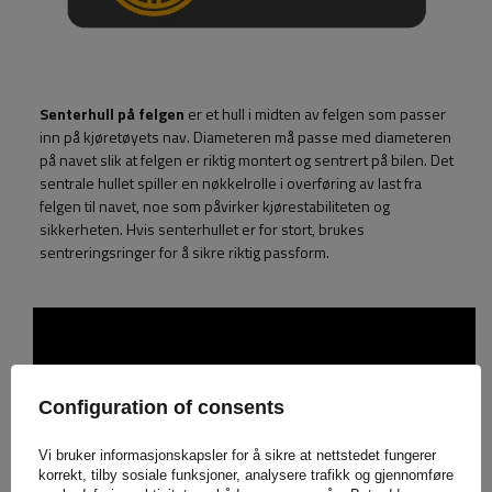
Senterhull på felgen
er et hull i midten av felgen som passer
inn på kjøretøyets nav. Diameteren må passe med diameteren
på navet slik at felgen er riktig montert og sentrert på bilen. Det
sentrale hullet spiller en nøkkelrolle i overføring av last fra
felgen til navet, noe som påvirker kjørestabiliteten og
sikkerheten. Hvis senterhullet er for stort, brukes
sentreringsringer for å sikre riktig passform.
Configuration of consents
Vi bruker informasjonskapsler for å sikre at nettstedet fungerer
korrekt, tilby sosiale funksjoner, analysere trafikk og gjennomføre