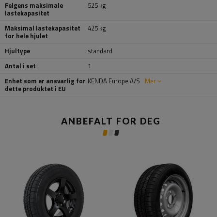
Felgens maksimale
525 kg
lastekapasitet
Maksimal lastekapasitet
425 kg
for hele hjulet
Hjultype
standard
Antal i set
1
Enhet som er ansvarlig for
KENDA Europe A/S
Mer
dette produktet i EU
ANBEFALT FOR DEG