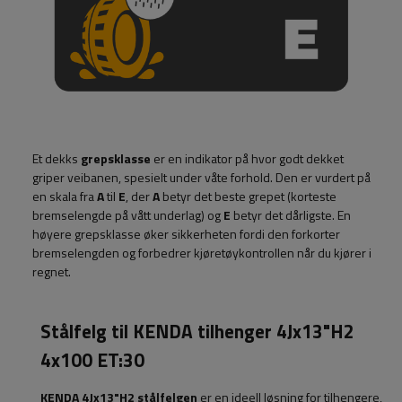
Et dekks
grepsklasse
er en indikator på hvor godt dekket
griper veibanen, spesielt under våte forhold. Den er vurdert på
en skala fra
A
til
E
, der
A
betyr det beste grepet (korteste
bremselengde på vått underlag) og
E
betyr det dårligste. En
høyere grepsklasse øker sikkerheten fordi den forkorter
bremselengden og forbedrer kjøretøykontrollen når du kjører i
regnet.
Stålfelg til KENDA tilhenger 4Jx13"H2
4x100 ET:30
KENDA 4Jx13"H2 stålfelgen
er en ideell løsning for tilhengere,