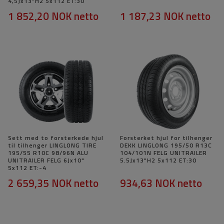
4,5Jx13"H2 5x112 ET:30
1 852,20 NOK
netto
1 187,23 NOK
netto
Sett med to forsterkede hjul
Forsterket hjul for tilhenger
til tilhenger LINGLONG TIRE
DEKK LINGLONG 195/50 R13C
195/55 R10C 98/96N ALU
104/101N FELG UNITRAILER
UNITRAILER FELG 6Jx10"
5.5Jx13"H2 5x112 ET:30
5x112 ET:-4
2 659,35 NOK
netto
934,63 NOK
netto