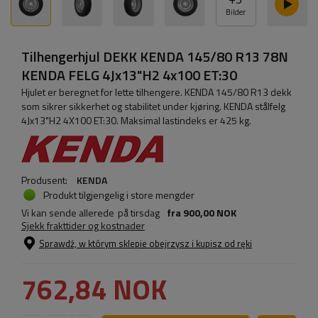
Bilder
Tilhengerhjul DEKK KENDA 145/80 R13 78N
KENDA FELG 4Jx13"H2 4x100 ET:30
Hjulet er beregnet for lette tilhengere. KENDA 145/80 R13 dekk
som sikrer sikkerhet og stabilitet under kjøring. KENDA stålfelg
4Jx13"H2 4X100 ET:30. Maksimal lastindeks er 425 kg.
Produsent:
KENDA
Produkt tilgjengelig i store mengder
Vi kan sende allerede
på tirsdag
fra
900,00 NOK
Sjekk frakttider og kostnader
Sprawdź, w którym sklepie obejrzysz i kupisz od ręki
762,84 NOK