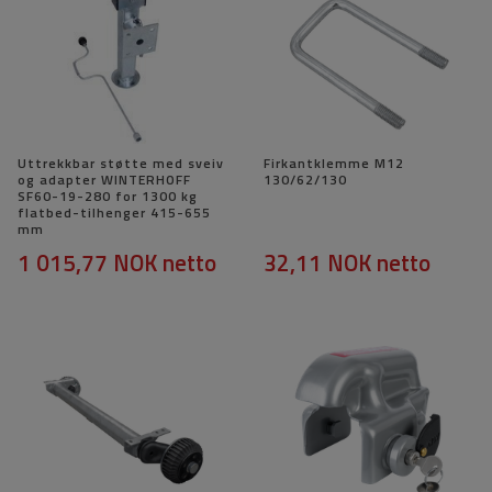
Uttrekkbar støtte med sveiv
Firkantklemme M12
og adapter WINTERHOFF
130/62/130
SF60-19-280 for 1300 kg
flatbed-tilhenger 415-655
mm
1 015,77 NOK
netto
32,11 NOK
netto