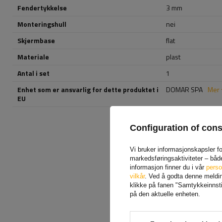
Fendertykkelse
3 mm
Monteringshull
nei
Skjermbase
flat
Materiale
plast
Antal i set
1
Enhet som er ansvarlig for dette produktet i
DOMAR SPA
Mer
EU
Configuration of con
Vi bruker informasjonskapsler for
markedsføringsaktiviteter – båd
informasjon finner du i vår
perso
vilkår
. Ved å godta denne melding
klikke på fanen "Samtykkeinnstil
på den aktuelle enheten.