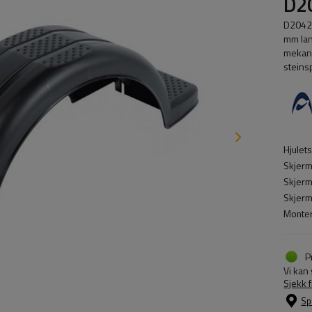
D2
D20422
mm lan
mekani
steinsp
Hjulet
Skjerm
Skjerm
Skjerm
Monter
P
Vi kan
Sjekk 
Sp