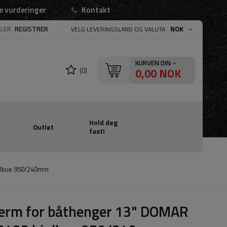
e vurderinger
Kontakt
LLER
REGISTRER
NOK
VELG LEVERINGSLAND OG VALUTA
KURVEN DIN
0,00 NOK
(0)
Hold deg
Outlet
fast!
ulbue 950/240mm
jerm for båthenger 13" DOMAR