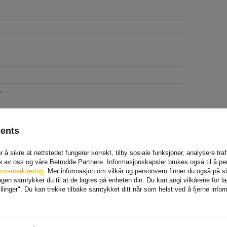
MEN
sents
 å sikre at nettstedet fungerer korrekt, tilby sosiale funksjoner, analysere tr
e av oss og våre Betrodde Partnere. Informasjonskapsler brukes også til å pe
Liczb
nvernerklæring
. Mer informasjon om vilkår og personvern finner du også på 
en samtykker du til at de lagres på enheten din. Du kan angi vilkårene for lagr
linger". Du kan trekke tilbake samtykket ditt når som helst ved å fjerne info
Za opi