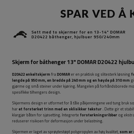
SPAR VED Å 
Sett med to skjermer for en 13-14" DOMAR
D20422 båthenger, hjulbuer 950/240mm
Skjerm for båthenger 13" DOMAR D20422 hjul
D20422 enkeltskjerm
fra
DOMAR
er en praktisk og slitesterk løsning
f
lengde på 950 mm, en bredde på 240 mm og en høyde på 310 mm
gi
gjørme og små steiner under kjøring. Mangelen på forhåndsborede mont
spesifikke tilhengers design.
Skjermens design er utformet for å tåle påkjenningene ved tung bruk so
har
et forsterket trinn med en sklisikker tekstur
. Dette gir et stabi
klargjør båten for sjøsetting. Integrerte
forsterkningsribber
og ekstra
reduserer risikoen for deformasjon under belastning.
Skjermen er laget av sprøytestøpt polypropylen av høy kvalitet,
som er 