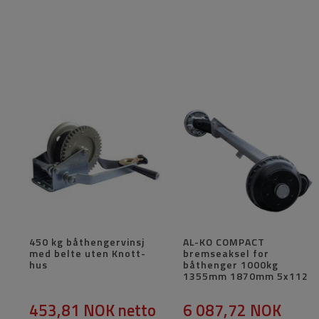
450 kg båthengervinsj
AL-KO COMPACT
med belte uten Knott-
bremseaksel for
hus
båthenger 1000kg
1355mm 1870mm 5x112
453,81 NOK
netto
6 087,72 NOK