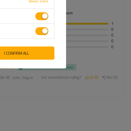
lojalitetsprogram.
Always active
okaż tylko opinie potwierdzone zakupem
1
0
0
0
0
I CONFIRM ALL
på en vurdering for å filtrere anmeldelser
Anmeldelse bekreftet ved kjøp
Var anmeldelsen nyttig?
Ja
0
Nei
0
08-09
John, Søgne