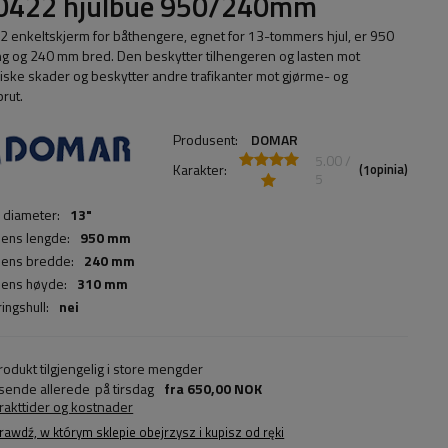
0422 hjulbue 950/240mm
 enkeltskjerm for båthengere, egnet for 13-tommers hjul, er 950
g og 240 mm bred. Den beskytter tilhengeren og lasten mot
ske skader og beskytter andre trafikanter mot gjørme- og
rut.
Produsent:
DOMAR
5.00 /
Karakter:
(
opinia)
1
5
s diameter:
13"
ens lengde:
950 mm
ens bredde:
240 mm
ens høyde:
310 mm
ingshull:
nei
rodukt tilgjengelig i store mengder
 sende allerede
på tirsdag
fra
650,00 NOK
frakttider og kostnader
rawdź, w którym sklepie obejrzysz i kupisz od ręki