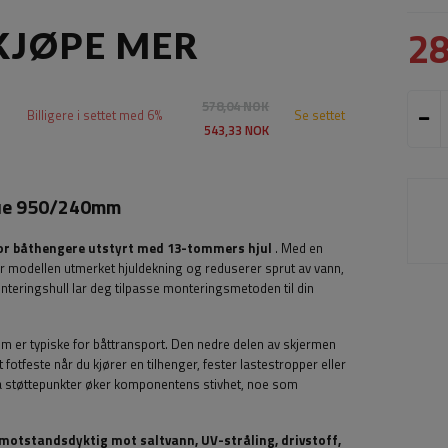
2
KJØPE MER
578,04 NOK
Billigere i settet med 6%
Se settet
543,33 NOK
bue 950/240mm
or båthengere utstyrt med 13-tommers hjul
. Med en
r modellen utmerket hjuldekning og reduserer sprut av vann,
eringshull lar deg tilpasse monteringsmetoden til din
m er typiske for båttransport. Den nedre delen av skjermen
lt fotfeste når du kjører en tilhenger, fester lastestropper eller
 støttepunkter øker komponentens stivhet, noe som
motstandsdyktig mot saltvann, UV-stråling, drivstoff,