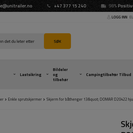
e@unitrailer.no
+47 377 15 240
98%
Positiv
LOGG INN
E
SØK
Bildeler
Lastsikring
og
Campingtilbehør
Tilbud
tilbehør
er
Enkle sprutskjermer
Skjerm for båthenger 13&quot; DOMAR D20422 hj
Sk