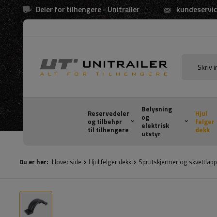
Deler for tilhengere - Unitrailer
kundeservic
Belysning
Reservedeler
Hjul
og
og tilbehør
felger
elektrisk
til tilhengere
dekk
utstyr
Du er her:
Hovedside
Hjul felger dekk
Sprutskjermer og skvettlapp