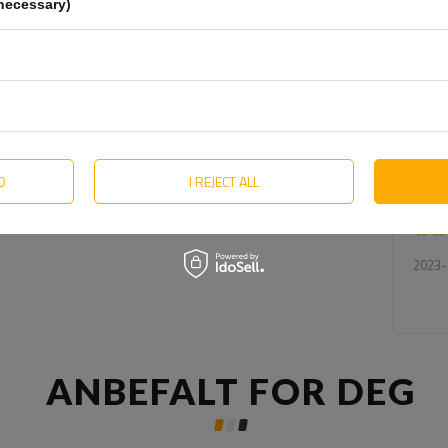
necessary)
i vårt 
P
5
4
3
2
1
D
I REJECT ALL
Klikk 
2023-
ANBEFALT FOR DEG