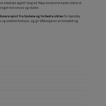
n estetiske appell i lang tid. Nøye konturerte kanter bidrar til
skroget mot smuss og skader.
dusere sprut fra hjulene og forbedre sikten
for kjøretøy
 og estetisk funksjon, og gir båthengeren en komplett og