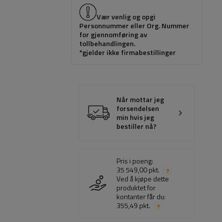
Vær venlig og opgi
Personnummer eller Org. Nummer
for gjennomføring av
tollbehandlingen.
*gjelder ikke firmabestillinger
Når mottar jeg
forsendelsen
min hvis jeg
bestiller nå?
Pris i poeng:
35 549,00 pkt.
Ved å kjøpe dette
produktet for
kontanter får du:
355,49 pkt.