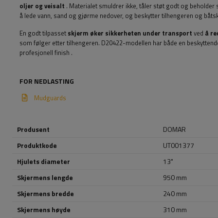
oljer og veisalt
. Materialet smuldrer ikke, tåler støt godt og beholder si
å lede vann, sand og gjørme nedover, og beskytter tilhengeren og båt
En godt tilpasset
skjerm øker sikkerheten under transport
ved
å re
som følger etter tilhengeren. D20422-modellen har både en beskyttende
profesjonell finish
.
FOR NEDLASTING
Mudguards
Produsent
DOMAR
Produktkode
UT001377
Hjulets diameter
13"
Skjermens lengde
950 mm
Skjermens bredde
240 mm
Skjermens høyde
310 mm