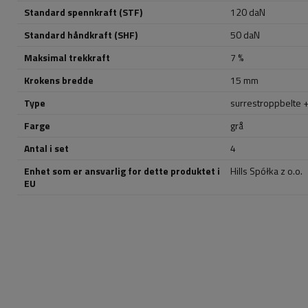
Standard spennkraft (STF)
120 daN
Standard håndkraft (SHF)
50 daN
Maksimal trekkraft
7 %
Krokens bredde
15 mm
Type
surrestroppbelte +
Farge
grå
Antal i set
4
Enhet som er ansvarlig for dette produktet i
Hills Spółka z o.o.
EU