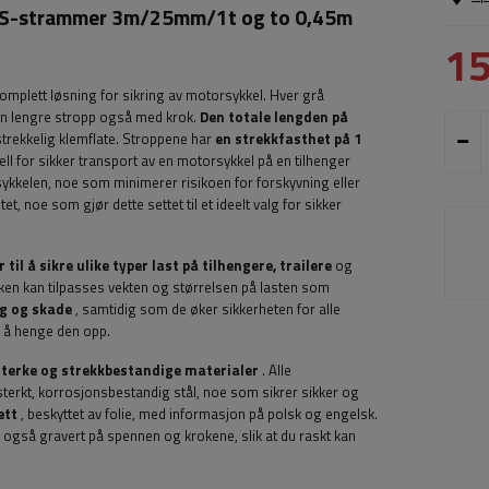
LLS-strammer 3m/25mm/1t og to 0,45m
1
komplett løsning for sikring av motorsykkel. Hver grå
 en lengre stropp også med krok.
Den totale lengden på
strekkelig klemflate. Stroppene har
en strekkfasthet på 1
ll for sikker transport av en motorsykkel på en tilhenger
rsykkelen, noe som minimerer risikoen for forskyvning eller
et, noe som gjør dette settet til et ideelt valg for sikker
 til å sikre ulike typer last på tilhengere, trailere
og
tyrken kan tilpasses vekten og størrelsen på lasten som
ng og skade
, samtidig som de øker sikkerheten for alle
or å henge den opp.
esterke og strekkbestandige materialer
. Alle
erkt, korrosjonsbestandig stål, noe som sikrer sikker og
ett
, beskyttet av folie, med informasjon på polsk og engelsk.
også gravert på spennen og krokene, slik at du raskt kan