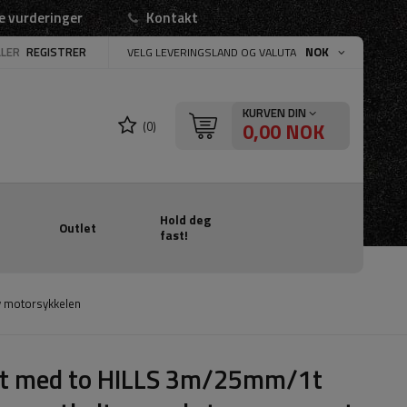
e vurderinger
Kontakt
LLER
REGISTRER
NOK
VELG LEVERINGSLAND OG VALUTA
KURVEN DIN
0,00 NOK
(0)
Hold deg
Outlet
fast!
v motorsykkelen
tt med to HILLS 3m/25mm/1t