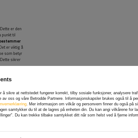
 Dette er den
punkt til
bestemmer
Det er viktig å
noe som betyr
Dette sikrer
MEN
sents
 med en kraft tilsvarende 120 kg
, og sikrer den effektivt
 å sikre at nettstedet fungerer korrekt, tilby sosiale funksjoner, analysere tr
 en transportstropp, som bestemmer klemkraften som kan
e av oss og våre Betrodde Partnere. Informasjonskapsler brukes også til å pe
le). Denne parameteren er spesielt viktig når man
nvernerklæring
. Mer informasjon om vilkår og personvern finner du også på 
ften som immobiliserer lasten
når man bruker standard
en samtykker du til at de lagres på enheten din. Du kan angi vilkårene for lagr
linger". Du kan trekke tilbake samtykket ditt når som helst ved å fjerne info