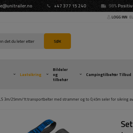
e@unitrailer.no
+47 377 15 240
98%
Positiv
LOGG INN
E
SØK
Bildeler
Lastsikring
og
Campingtilbehør
Tilbud
tilbehør
LLS 3m/25mm/1t transportbelter med strammer og to 0,45m seler for sikring a
Se