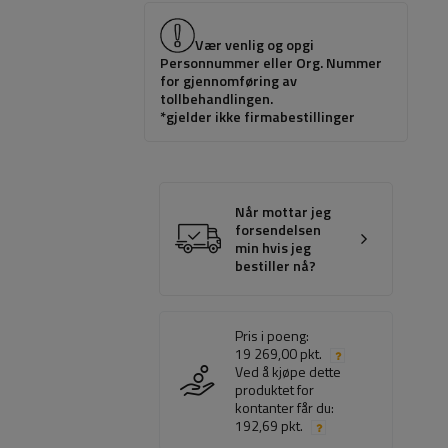
Vær venlig og opgi
Personnummer eller Org. Nummer
for gjennomføring av
tollbehandlingen.
*gjelder ikke firmabestillinger
Når mottar jeg
forsendelsen
min hvis jeg
bestiller nå?
Pris i poeng:
19 269,00 pkt.
Ved å kjøpe dette
produktet for
kontanter får du:
192,69 pkt.