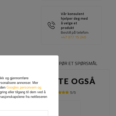
Vår konsulent
hjelper deg med
å velge et
produkt
Bestill på telefon:
+47 377 15 240
INGER OM PRODUKTET
SPØR ET SPØRSMÅL
afikk og gjennomføre
ANDRE KJØPTE OGSÅ
rsonalisere annonser. Mer
siden
Googles personvern og
5/5
Din mening:
ing eller tilgang til dem ved å
rmasjonskapslene fra nettleseren
Innholdet i din mening