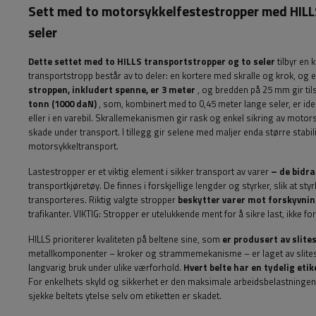
Sett med to motorsykkelfestestropper med HI
seler
Dette settet med to HILLS transportstropper og to seler
tilbyr en 
transportstropp består av to deler: en kortere med skralle og krok, og
stroppen, inkludert spenne, er 3 meter
, og bredden på 25 mm gir til
tonn (1000 daN)
, som, kombinert med to 0,45 meter lange seler, er idee
eller i en varebil. Skrallemekanismen gir rask og enkel sikring av moto
skade under transport. I tillegg gir selene med maljer enda større stabilit
motorsykkeltransport.
Lastestropper er et viktig element i sikker transport av varer
– de bidrar
transportkjøretøy. De finnes i forskjellige lengder og styrker, slik at s
transporteres. Riktig valgte stropper
beskytter varer mot forskyvni
trafikanter.
VIKTIG: Stropper er utelukkende ment for å sikre last, ikke f
HILLS prioriterer kvaliteten på beltene sine, som
er produsert av slit
metallkomponenter – kroker og strammemekanisme – er laget av slitest
langvarig bruk under ulike værforhold.
Hvert belte har en tydelig etik
For enkelhets skyld og sikkerhet er den maksimale arbeidsbelastningen 
sjekke beltets ytelse selv om etiketten er skadet.