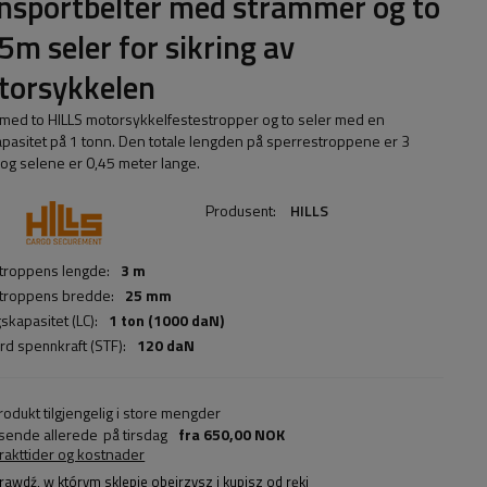
nsportbelter med strammer og to
5m seler for sikring av
torsykkelen
t med to HILLS motorsykkelfestestropper og to seler med en
apasitet på 1 tonn. Den totale lengden på sperrestroppene er 3
 og selene er 0,45 meter lange.
Produsent:
HILLS
troppens lengde:
3 m
troppens bredde:
25 mm
skapasitet (LC):
1 ton (1000 daN)
rd spennkraft (STF):
120 daN
rodukt tilgjengelig i store mengder
 sende allerede
på tirsdag
fra
650,00 NOK
frakttider og kostnader
rawdź, w którym sklepie obejrzysz i kupisz od ręki