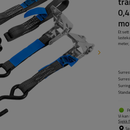
tra
0,4
mo
Et set
lastek
meter,
Surres
Surres
Surring
Standa
P
Vi kan
Sjekk 
Sp