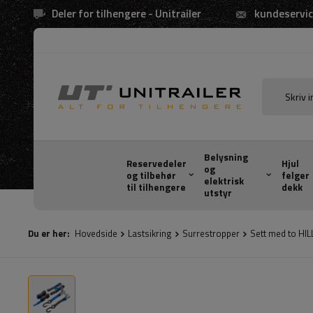
Deler for tilhengere - Unitrailer
kundeservic
Belysning
Reservedeler
Hjul
og
og tilbehør
felger
elektrisk
til tilhengere
dekk
utstyr
Du er her:
Hovedside
Lastsikring
Surrestropper
Sett med to HI