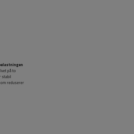
belastningen
ulvet på to
 stabil
 som reduserer