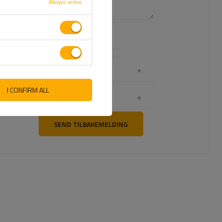
Always active
Legg til ditt
eget
produktbilde:
Navnet ditt
I CONFIRM ALL
Din epost
SEND TILBAKEMELDING