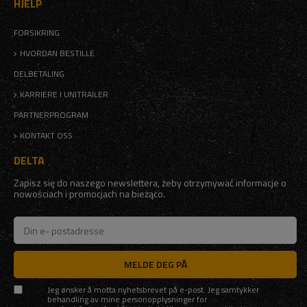
HJELP
FORSIKRING
HVORDAN BESTILLE
DELBETALING
KARRIERE I UNITRAILER
PARTNERPROGRAM
KONTAKT OSS
DELTA
Zapisz się do naszego newslettera, żeby otrzymywać informacje o
nowościach i promocjach na bieżąco.
MELDE DEG PÅ
Jeg ønsker å motta nyhetsbrevet på e-post. Jeg samtykker
behandling av mine personopplysninger for