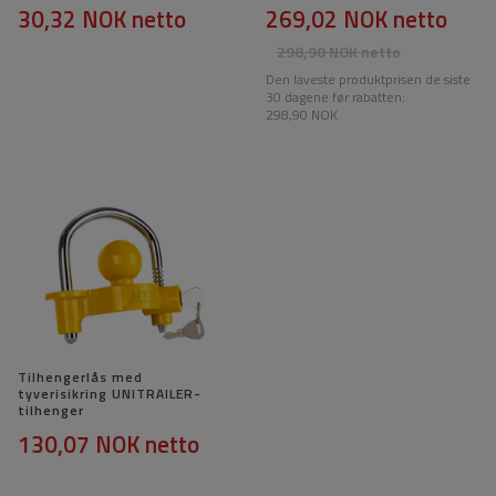
30,32 NOK
netto
269,02 NOK
netto
298,90 NOK
netto
Den laveste produktprisen de siste
30 dagene før rabatten:
298,90 NOK
Tilhengerlås med
tyverisikring UNITRAILER-
tilhenger
130,07 NOK
netto