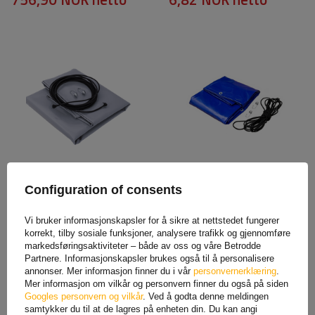
Flatt deksel presenning for
Rammetrekk h-1100
tilhenger 263x125cm Neptun
UNITRAILER blå presenning
Configuration of consents
N7-263 PTW
for tilhenger 264x125cm
GARDEN 264
605,68 NOK
netto
1 336,25 NOK
netto
Vi bruker informasjonskapsler for å sikre at nettstedet fungerer
korrekt, tilby sosiale funksjoner, analysere trafikk og gjennomføre
markedsføringsaktiviteter – både av oss og våre Betrodde
Partnere. Informasjonskapsler brukes også til å personalisere
annonser. Mer informasjon finner du i vår
personvernerklæring
.
Mer informasjon om vilkår og personvern finner du også på siden
Googles personvern og vilkår
. Ved å godta denne meldingen
samtykker du til at de lagres på enheten din. Du kan angi