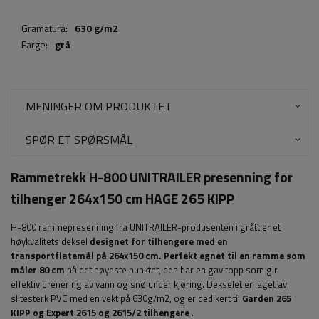
Gramatura:
630 g/m2
Farge:
grå
MENINGER OM PRODUKTET
SPØR ET SPØRSMÅL
Rammetrekk H-800 UNITRAILER presenning for
tilhenger 264x150 cm HAGE 265 KIPP
H-800 rammepresenning fra UNITRAILER-produsenten i grått er et
høykvalitets deksel
designet for tilhengere med en
transportflatemål på 264x150 cm. Perfekt egnet til en ramme som
måler 80 cm
på det høyeste punktet, den har en gavltopp som gir
effektiv drenering av vann og snø under kjøring. Dekselet er laget av
slitesterk PVC med en vekt på 630g/m2, og er dedikert til
Garden 265
KIPP og Expert 2615 og 2615/2 tilhengere
.