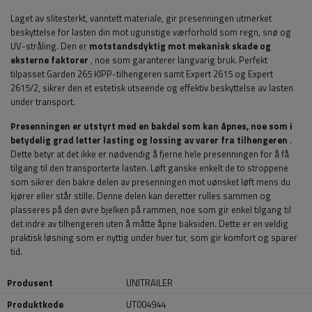
Laget av slitesterkt, vanntett materiale, gir presenningen utmerket
beskyttelse for lasten din mot ugunstige værforhold som regn, snø og
UV-stråling. Den er
motstandsdyktig mot mekanisk skade og
eksterne faktorer
, noe som garanterer langvarig bruk. Perfekt
tilpasset Garden 265 KIPP-tilhengeren samt Expert 2615 og Expert
2615/2, sikrer den et estetisk utseende og effektiv beskyttelse av lasten
under transport.
Presenningen er utstyrt med en bakdel som kan åpnes, noe som i
betydelig grad letter lasting og lossing av varer fra tilhengeren
.
Dette betyr at det ikke er nødvendig å fjerne hele presenningen for å få
tilgang til den transporterte lasten. Løft ganske enkelt de to stroppene
som sikrer den bakre delen av presenningen mot uønsket løft mens du
kjører eller står stille. Denne delen kan deretter rulles sammen og
plasseres på den øvre bjelken på rammen, noe som gir enkel tilgang til
det indre av tilhengeren uten å måtte åpne baksiden. Dette er en veldig
praktisk løsning som er nyttig under hver tur, som gir komfort og sparer
tid.
Produsent
UNITRAILER
Produktkode
UT004944