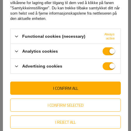
vilkårene for lagring eller tilgang til dem ved å klikke på fanen
"Samtykkeinnstillinger". Du kan trekke tilbake samtykket ditt når
som helst ved å fjerne informasjonskapslene fra nettleseren på
den aktuelle enheten.
UNI tilhengerpresenning til
Flatt deksel presenning for
Always
Functional cookies (necessary)
H-1100 ramme, mål 264 x
tilhenger 233x132cm
active
125 cm GRÅ
ZASŁAW 235SU/235T
1 526,01 NOK
netto
605,68 NOK
netto
Analytics cookies
Advertising cookies
SE OGSÅ
I CONFIRM ALL
I CONFIRM SELECTED
I REJECT ALL