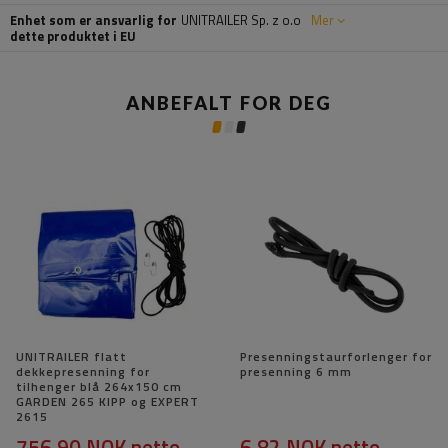
Enhet som er ansvarlig for
UNITRAILER Sp. z o.o
Mer
dette produktet i EU
ANBEFALT FOR DEG
UNITRAILER flatt
Presenningstaurforlenger for
dekkepresenning for
presenning 6 mm
tilhenger blå 264x150 cm
GARDEN 265 KIPP og EXPERT
2615
756,90 NOK
netto
6,82 NOK
netto