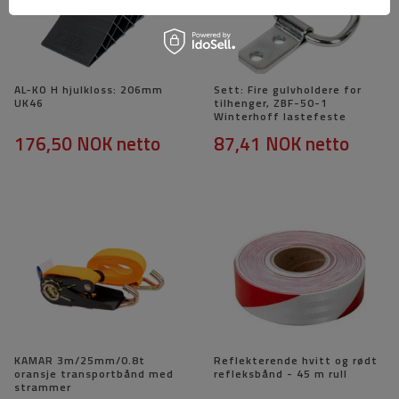
AL-KO H hjulkloss: 206mm
Sett: Fire gulvholdere for
UK46
tilhenger, ZBF-50-1
Winterhoff lastefeste
176,50 NOK
netto
87,41 NOK
netto
KAMAR 3m/25mm/0.8t
Reflekterende hvitt og rødt
oransje transportbånd med
refleksbånd - 45 m rull
strammer