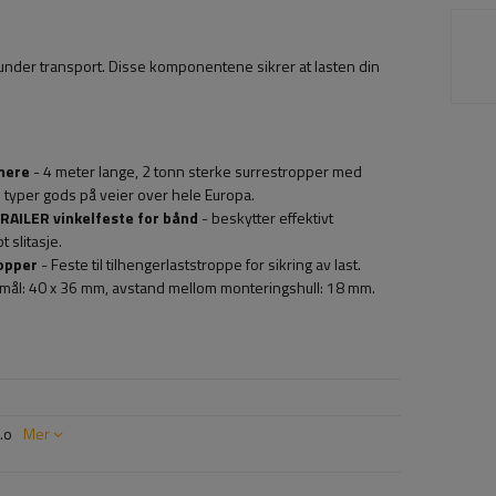
 under transport. Disse komponentene sikrer at lasten din
mere
- 4 meter lange, 2 tonn sterke surrestropper med
e typer gods på veier over hele Europa.
TRAILER vinkelfeste for bånd
- beskytter effektivt
 slitasje.
ropper
- Feste til tilhengerlaststroppe for sikring av last.
remål: 40 x 36 mm, avstand mellom monteringshull: 18 mm.
.o
Mer