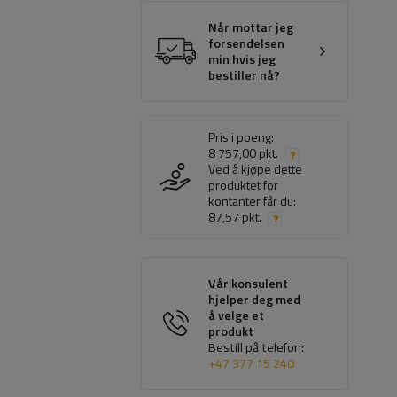
Når mottar jeg
forsendelsen
min hvis jeg
bestiller nå?
Pris i poeng:
8 757,00 pkt.
Ved å kjøpe dette
produktet for
kontanter får du:
87,57 pkt.
Vår konsulent
hjelper deg med
å velge et
produkt
Bestill på telefon:
+47 377 15 240