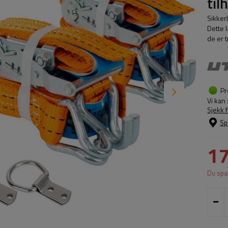
til
Sikkerh
Dette 
de er 
Pr
Vi kan
Sjekk 
Sp
1
Du spa