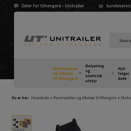
Deler for tilhengere - Unitrailer
kundeservic
Belysning
Reservedeler
Hjul
og
og tilbehør
felger
elektrisk
til tilhengere
dekk
utstyr
Du er her:
Hovedside
Reservedeler og tilbehør til tilhengere
Ekstr