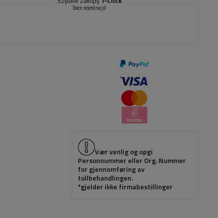
Szybkie zakupy
1-Click
(bez rejestracji)
Vær venlig og opgi
Personnummer eller Org. Nummer
for gjennomføring av
tollbehandlingen.
*gjelder ikke firmabestillinger