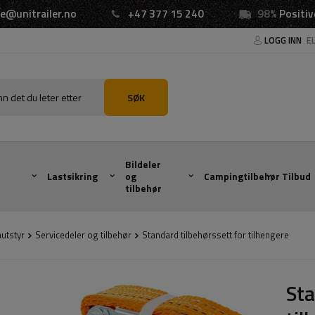
e@unitrailer.no
+47 377 15 240
98%
Positiv
LOGG INN
E
SØK
Bildeler
Lastsikring
og
Campingtilbehør
Tilbud
tilbehør
autstyr
Servicedeler og tilbehør
Standard tilbehørssett for tilhengere
Sta