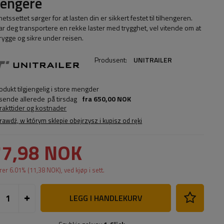
hengere
etssettet sørger for at lasten din er sikkert festet til tilhengeren.
lar deg transportere en rekke laster med trygghet, vel vitende om at
trygge og sikre under reisen.
Produsent:
UNITRAILER
odukt tilgjengelig i store mengder
 sende allerede
på tirsdag
fra
650,00 NOK
frakttider og kostnader
rawdź, w którym sklepie obejrzysz i kupisz od ręki
77,98 NOK
rer
6.01
% (
11,38 NOK
), ved kjøp i sett.
LEGG I HANDLEKURV