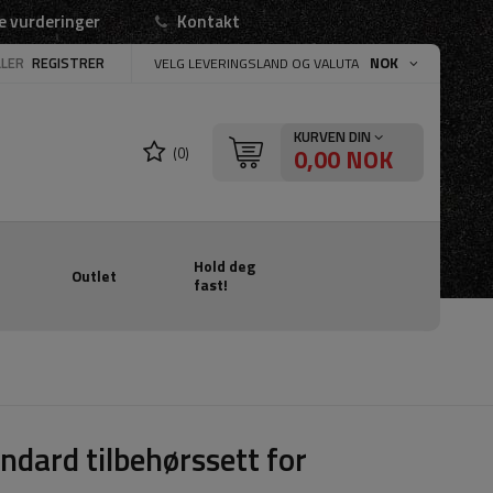
e vurderinger
Kontakt
LLER
REGISTRER
NOK
VELG LEVERINGSLAND OG VALUTA
KURVEN DIN
0,00 NOK
(0)
Hold deg
Outlet
fast!
ndard tilbehørssett for