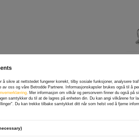
sents
 å sikre at nettstedet fungerer korrekt, tilby sosiale funksjoner, analysere tr
e av oss og våre Betrodde Partnere. Informasjonskapsler brukes også til å pe
nvernerklæring
. Mer informasjon om vilkår og personvern finner du også på 
en samtykker du til at de lagres på enheten din. Du kan angi vilkårene for lagr
linger". Du kan trekke tilbake samtykket ditt når som helst ved å fjerne info
MEN
necessary)