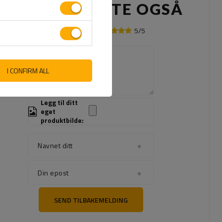
ANDRE KJØPTE OGSÅ
5/5
Din mening:
Innholdet i din mening
I CONFIRM ALL
Legg til ditt
eget
produktbilde:
Navnet ditt
Din epost
SEND TILBAKEMELDING