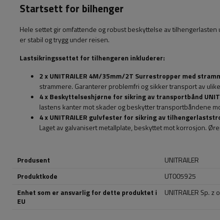
Startsett for bilhenger
Hele settet gir omfattende og robust beskyttelse av tilhengerlasten
er stabil og trygg under reisen.
Lastsikringssettet for tilhengeren inkluderer:
2 x UNITRAILER 4M/35mm/2T Surrestropper med stram
strammere. Garanterer problemfri og sikker transport av ulik
4 x Beskyttelseshjørne for sikring av transportbånd UNI
lastens kanter mot skader og beskytter transportbåndene mot
4 x UNITRAILER gulvfester for sikring av tilhengerlastst
Laget av galvanisert metallplate, beskyttet mot korrosjon. Ø
Produsent
UNITRAILER
Produktkode
UT005925
Enhet som er ansvarlig for dette produktet i
UNITRAILER Sp. z o
EU