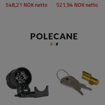
548,21 NOK
netto
521,94 NOK
netto
POLECANE