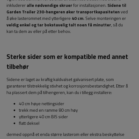
inkluderer
alle nødvendige skruer
for installasjonen.
Sidene til
Garden Trailer 230-hengeren øker transportkapasiteten
ved
å øke lasterommet med ytterligere
40 cm
. Selve monteringen er
veldig enkel og tar bokstavelig talt noen få minutter
, så du
kan ta dem av eller på etter behov.
Sterke sider som er kompatible med annet
tilbehør
Sidene er laget av kraftig kaldvalset galvanisert plate, som
garanterer tilstrekkelig stivhet og korrosjonsbestandighet. Etter å
ha plassert dem på tilhengeren, kan du i tillegg installere:
40 cm høye nettingsider
trekk med en ramme 80 cm høy
ytterligere 40 cm BIS sider
flatt deksel
dermed oppnå et enda større lasterom eller ekstra beskyttelse