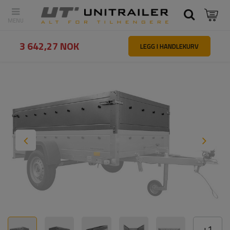
Tilbake
Hovedside
Reservedeler og tilbehør til tilhengere
Ekstra
3 642,27 NOK
LEGG I HANDLEKURV
+
1