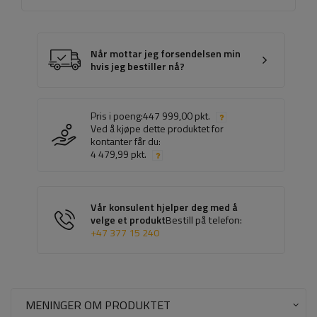
Når mottar jeg forsendelsen min
hvis jeg bestiller nå?
Pris i poeng:
447 999,00 pkt.
Ved å kjøpe dette produktet for
kontanter får du:
4 479,99 pkt.
Vår konsulent hjelper deg med å
velge et produkt
Bestill på telefon:
+47 377 15 240
MENINGER OM PRODUKTET