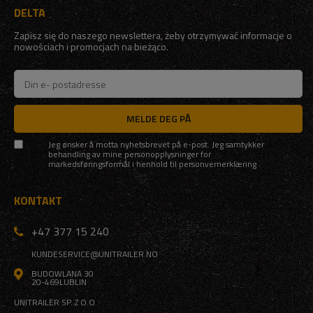
DELTA
Zapisz się do naszego newslettera, żeby otrzymywać informacje o
nowościach i promocjach na bieżąco.
MELDE DEG PÅ
Jeg ønsker å motta nyhetsbrevet på e-post. Jeg samtykker
behandling av mine personopplysninger for
markedsføringsformål i henhold til
personvernerklæring
KONTAKT
+47 377 15 240
KUNDESERVICE@UNITRAILER.NO
BUDOWLANA 30
20-469
LUBLIN
UNITRAILER SP. Z O.O.