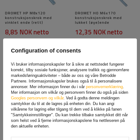
DROMET HP M8x120
DROMET HO M6x170
konstruksjonskrok med
konstruksjonskrok med
vinklet ende (rett)
lukket (øye)ende
8,85 NOK
netto
12,35 NOK
netto
Configuration of consents
Vi bruker informasjonskapsler for å sikre at nettstedet fungerer
korrekt, tilby sosiale funksjoner, analysere trafikk og gjennomføre
markedsføringsaktiviteter – både av oss og våre Betrodde
Partnere. Informasjonskapsler brukes også til å personalisere
annonser. Mer informasjon finner du i vår
personvernerklæring
.
Mer informasjon om vilkår og personvern finner du også på siden
Googles personvern og vilkår
. Ved å godta denne meldingen
samtykker du til at de lagres på enheten din. Du kan angi
DROMET HOH M10x180
DROMET HO M8x80
vilkårene for lagring eller tilgang til dem ved å klikke på fanen
konstruksjonskrok med
konstruksjonskrok med
"Samtykkeinnstillinger". Du kan trekke tilbake samtykket ditt når
svingende
lukket (øye)ende
som helst ved å fjerne informasjonskapslene fra nettleseren på
24,95 NOK
netto
6,09 NOK
netto
den aktuelle enheten.