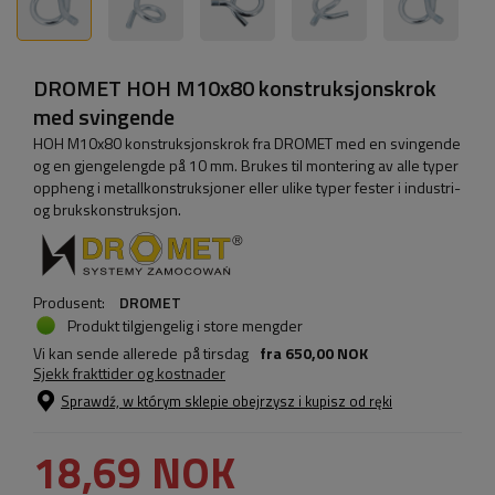
DROMET HOH M10x80 konstruksjonskrok
med svingende
HOH M10x80 konstruksjonskrok fra DROMET med en svingende
og en gjengelengde på 10 mm. Brukes til montering av alle typer
oppheng i metallkonstruksjoner eller ulike typer fester i industri-
og brukskonstruksjon.
Produsent:
DROMET
Produkt tilgjengelig i store mengder
Vi kan sende allerede
på tirsdag
fra
650,00 NOK
Sjekk frakttider og kostnader
Sprawdź, w którym sklepie obejrzysz i kupisz od ręki
18,69 NOK