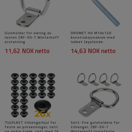
Gulvholder for sikring av
DROMET HO M10x120
lasten ZBF-50-1 Winterhoff
konstruksjonskrok med
erstatning
lukket (øye)ende
11,62 NOK
netto
14,63 NOK
netto
TULPLAST tilhengerhjul for
Sett: Fire gulvholdere for
feste av presenninger, nett
tilhenger, ZBF-50-1
og andre trekk, sett med 26
Winterhoff lastefeste