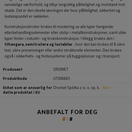
vanskelige værforhold, og tilbyr langsiktig pålitelighet og motstand mot
skade. Det er den ideelle løsningen der hvor pålitelighet, sikkerhet og
lastekapasitet er nøkkelen.
Konstruksjonskroker brukes til montering av alle typer hengende
etterbehandlingselementer eller utstyr i metallkonstruksjoner, samt ulike
typer fester i industri- og brukskonstruksjon. I tillegg brukes den i
tilhengere, semitrailere og lastebiler
, hvor den kan brukes til å sikre
last, sikre presenninger eller andre strukturelle elementer. Den brukes
også i sikkerhets- og festesystemer på byggeplasser og i transport.
Produsent
DROMET
Produktkode
UT006601
Enhet som er ansvarlig for
Dromet Spółka z o. o. sp. k.
Mer
dette produktet i EU
ANBEFALT FOR DEG