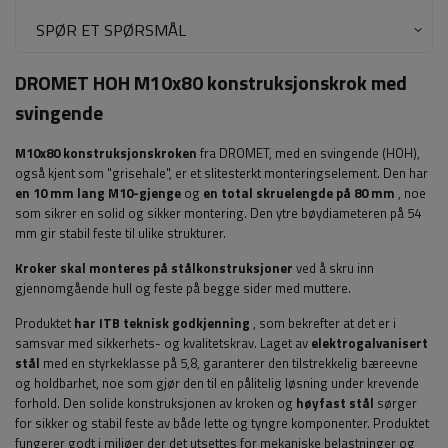
SPØR ET SPØRSMÅL
DROMET HOH M10x80 konstruksjonskrok med
svingende
M10x80 konstruksjonskroken
fra DROMET, med en svingende (HOH),
også kjent som "grisehale", er et slitesterkt monteringselement. Den har
en 10 mm lang M10-gjenge
og
en total skruelengde på 80 mm
, noe
som sikrer en solid og sikker montering. Den ytre bøydiameteren på 54
mm gir stabil feste til ulike strukturer.
Kroker skal monteres på stålkonstruksjoner
ved å skru inn
gjennomgående hull og feste på begge sider med muttere.
Produktet
har
ITB teknisk godkjenning
, som bekrefter at det er i
samsvar med sikkerhets- og kvalitetskrav. Laget av
elektrogalvanisert
stål
med en styrkeklasse på 5,8, garanterer den tilstrekkelig bæreevne
og holdbarhet, noe som gjør den til en pålitelig løsning under krevende
forhold. Den solide konstruksjonen av kroken og
høyfast stål
sørger
for sikker og stabil feste av både lette og tyngre komponenter. Produktet
fungerer godt i miljøer der det utsettes for mekaniske belastninger og