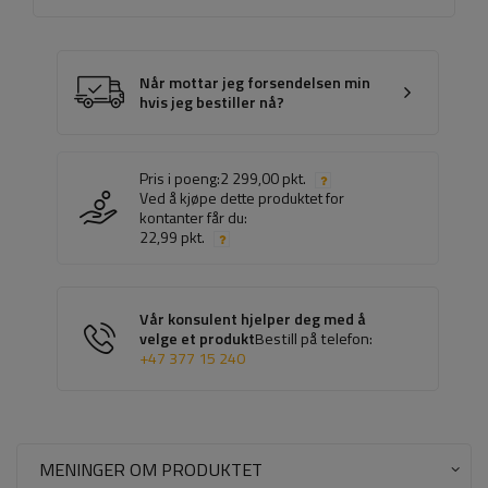
Når mottar jeg forsendelsen min
hvis jeg bestiller nå?
Pris i poeng:
2 299,00 pkt.
Ved å kjøpe dette produktet for
kontanter får du:
22,99 pkt.
Vår konsulent hjelper deg med å
velge et produkt
Bestill på telefon:
+47 377 15 240
MENINGER OM PRODUKTET