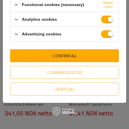
Always
Functional cookies (necessary)
active
Analytics cookies
SE OGSÅ
Advertising cookies
I CONFIRM ALL
I CONFIRM SELECTED
I REJECT ALL
Brannslukningsboks 6kg
Sett: Fire gulvholdere for
DAKEN 82170 REGON
tilhenger, ZBF-50-1
620x335x240mm rød
Winterhoff lastefeste
341,05 NOK
netto
87,41 NOK
netto