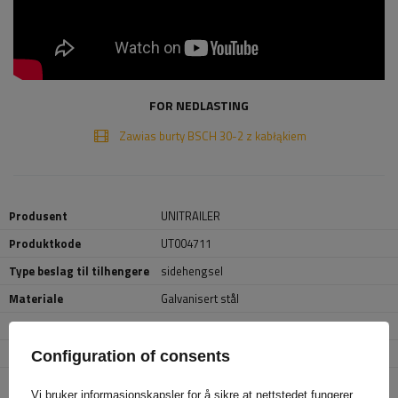
FOR NEDLASTING
Zawias burty BSCH 30-2 z kabłąkiem
Produsent
UNITRAILER
Produktkode
UT004711
Type beslag til tilhengere
sidehengsel
Materiale
Galvanisert stål
Lengde
140 mm
Bredde
60 mm
Configuration of consents
Odległość między
44 mm
otworami
Vi bruker informasjonskapsler for å sikre at nettstedet fungerer