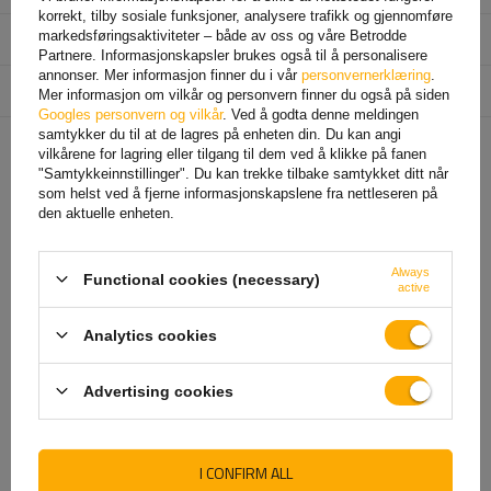
korrekt, tilby sosiale funksjoner, analysere trafikk og gjennomføre
Diameter på
6,3 mm
markedsføringsaktiviteter – både av oss og våre Betrodde
monteringshull
Partnere. Informasjonskapsler brukes også til å personalisere
annonser. Mer informasjon finner du i vår
personvernerklæring
.
Enhet som er ansvarlig for
UNITRAILER Sp. z o.o
Mer
Mer informasjon om vilkår og personvern finner du også på siden
dette produktet i EU
Googles personvern og vilkår
. Ved å godta denne meldingen
samtykker du til at de lagres på enheten din. Du kan angi
vilkårene for lagring eller tilgang til dem ved å klikke på fanen
ANBEFALT FOR DEG
"Samtykkeinnstillinger". Du kan trekke tilbake samtykket ditt når
som helst ved å fjerne informasjonskapslene fra nettleseren på
den aktuelle enheten.
Always
Functional cookies (necessary)
active
Analytics cookies
Advertising cookies
STEELPRESS ZB-04
Sidefeste med lås
tilhengersidekrok med
WINTERHOFF BV 10-1 + BVG
I CONFIRM ALL
kompensasjon
10-A komplett