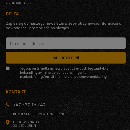
KONTAKT OSS
DELTA
Zapisz się do naszego newslettera, żeby otrzymywać informacje o
nowościach i promocjach na bieżąco.
MELDE DEG PÅ
Jeg ønsker å motta nyhetsbrevet på e-post. Jeg samtykker
behandling av mine personopplysninger for
markedsføringsformål i henhold til
personvernerklæring
KONTAKT
+47 377 15 240
KUNDESERVICE@UNITRAILER.NO
BUDOWLANA 30
20-469
LUBLIN