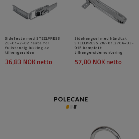
Sidefeste med STEELPRESS
Sidehengsel med håndtak
ZB-01+Z-02 feste for
STEELPRESS ZW-01.270A+UZ-
fullstendig lukking av
01B komplett
tilhengersiden
tilhengersidemontering
36,83 NOK
netto
57,80 NOK
netto
POLECANE