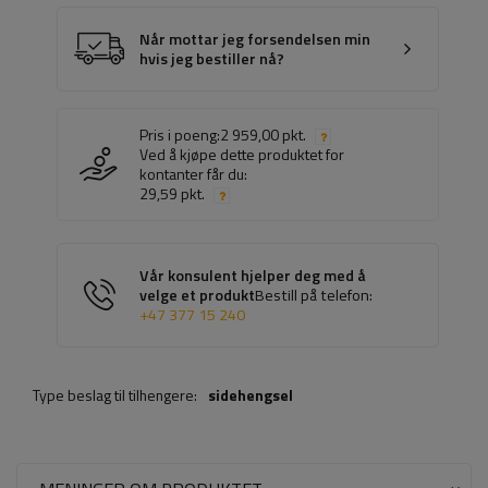
Når mottar jeg forsendelsen min
hvis jeg bestiller nå?
Pris i poeng:
2 959,00 pkt.
Ved å kjøpe dette produktet for
kontanter får du:
29,59 pkt.
Vår konsulent hjelper deg med å
velge et produkt
Bestill på telefon:
+47 377 15 240
Type beslag til tilhengere:
sidehengsel