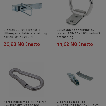
Sidelås ZB-01 / BV 10-1
Gulvholder for sikring av
tilhenger sidelås erstatning
lasten ZBF-50-1 Winterhoff
for ZB-01 / BV10-1
erstatning
29,83 NOK
netto
11,62 NOK
netto
Karabinkrok med sikring for
Sidefeste med lås
tau DROMET KSZ10100
WINTERHOFF BV 10-1 + BVG