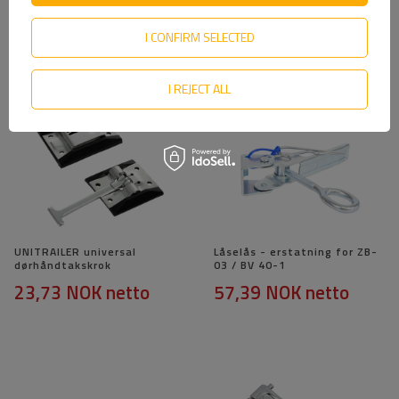
tilhengersidelukking
55,60 NOK
netto
57,89 NOK
netto
I CONFIRM SELECTED
I REJECT ALL
UNITRAILER universal
Låselås - erstatning for ZB-
dørhåndtakskrok
03 / BV 40-1
23,73 NOK
netto
57,39 NOK
netto