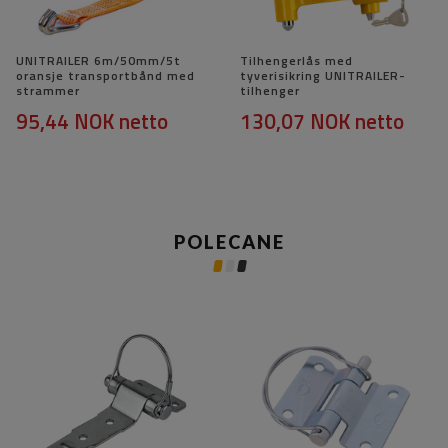
UNITRAILER 6m/50mm/5t
Tilhengerlås med
oransje transportbånd med
tyverisikring UNITRAILER-
strammer
tilhenger
95,44 NOK
netto
130,07 NOK
netto
POLECANE