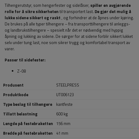
Tilhengerutstyr, som hengerfester og sidelåser,
spiller en avgjørende
rolle for å sikre sikkerheten
til transportert last.
De gjør det mulig å
lukke sidene sikkert og raskt
, og forhindrer at de åpnes under kjøring.
De brukes på alle typer tilhengere – fra transporttilhengere til anleggs-
og landbrukstilhengere – spesielt når det er nødvendig med hyppig
åpning og lukking av sidene. De sørger for at sidene forblir sikkert lukket
selv under tung last, noe som sikrer trygg og komfortabel transport av
varer.
Passer til sidefester:
Z-08
Produsent
STEELPRESS
Produktkode
UT006123
Type beslag til tilhengere
kantfeste
Tillatt belastning
600 kg
Lengde på festebraketten
156 mm
Bredde på festebraketten
41 mm