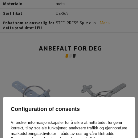
Materiale
metall
Sertifikat
DEKRA
Enhet som er ansvarlig for
STEELPRESS Sp. z o. o.
Mer
dette produktet i EU
ANBEFALT FOR DEG
Configuration of consents
Vi bruker informasjonskapsler for å sikre at nettstedet fungerer
Avtakbart sidehengsel
Høyre sidekobling med
korrekt, tilby sosiale funksjoner, analysere trafikk og gjennomføre
STEELPRESS ZW-03.106
WINTERHOFF WV 10-R + WVG
markedsføringsaktiviteter – både av oss og våre Betrodde
tilhengersidemontering
10-A feste, komplett