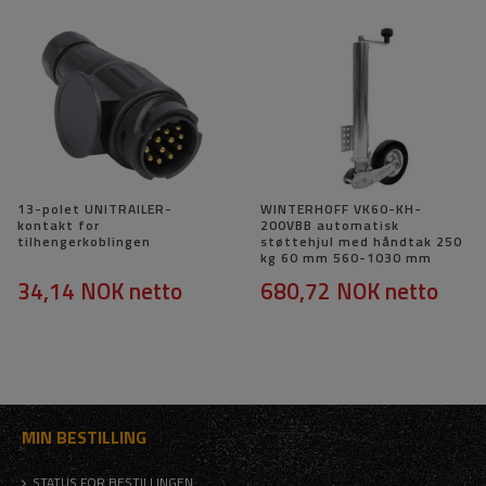
13-polet UNITRAILER-
WINTERHOFF VK60-KH-
kontakt for
200VBB automatisk
tilhengerkoblingen
støttehjul med håndtak 250
kg 60 mm 560-1030 mm
34,14 NOK
netto
680,72 NOK
netto
MIN BESTILLING
STATUS FOR BESTILLINGEN