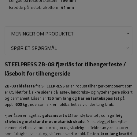
Lengde på festebraketten:
156 mm
Bredde på festebraketten:
41 mm
MENINGER OM PRODUKTET
SPØR ET SPØRSMÅL
STEELPRESS ZB-08 fjærlås for tilhengerfeste /
låsebolt for tilhengerside
ZB-08 sidefeste
fra
STEELPRESS
er en robust tilhengerkomponent som
er utviklet for å sikre sidene på laste-, landbruks- og nyttehengere sikkert
og permanent. Låsen er
156 mm lang
og
har en lastekapasitet
på
opptil
600 kg
, noe som sikrer holdbarhet selv under tung bruk.
Fjærlåsen er laget av
galvanisert stål
av høy kvalitet
, som gir
høy
stivhet og motstand mot mekanisk skade
. Sinkbelegget beskytter
elementet effektivt mot korrosjon og skadelige effekter av ytre faktorer
som fuktighet, veisalt og skiftende værforhold. Dette
sikrer lang levetid