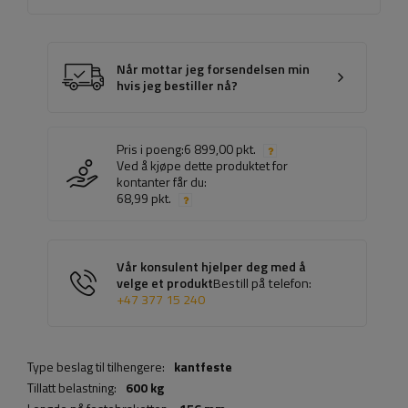
Når mottar jeg forsendelsen min
hvis jeg bestiller nå?
Pris i poeng:
6 899,00 pkt.
Ved å kjøpe dette produktet for
kontanter får du:
68,99 pkt.
Vår konsulent hjelper deg med å
velge et produkt
Bestill på telefon:
+47 377 15 240
Type beslag til tilhengere:
kantfeste
Tillatt belastning:
600 kg