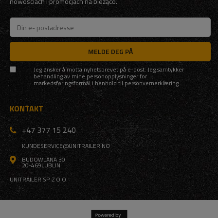
nowościach i promocjach na bieżąco.
MELDE DEG PÅ
Jeg ønsker å motta nyhetsbrevet på e-post. Jeg samtykker
behandling av mine personopplysninger for
markedsføringsformål i henhold til
personvernerklæring
KONTAKT
+47 377 15 240
KUNDESERVICE@UNITRAILER.NO
BUDOWLANA 30
20-469
LUBLIN
UNITRAILER SP. Z O.O.