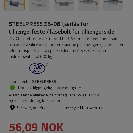
STEELPRESS ZB-08 fjærlås for
tilhengerfeste / låsebolt for tilhengerside
ZB-08 sidebordfeste fra STEELPRESS er et festeelement som
brukes til å sikre og stabilisere sidene på tilhengere, lastekasser
eller transportkjøretøy på en sikker måte. Festet har en
lastekapasitet på 600 kg.
Produsent:
STEELPRESS
Produkt tilgjengelig i store mengder
Vi kan sende allerede
på tirsdag
fra
650,00 NOK
Sjekk frakttider og kostnader
Sprawdź, w którym sklepie obejrzysz i kupisz od ręki
56,09 NOK