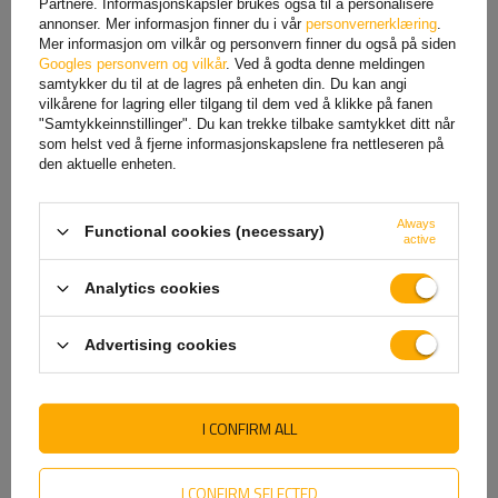
Partnere. Informasjonskapsler brukes også til å personalisere
tilhengersidelukking
annonser. Mer informasjon finner du i vår
personvernerklæring
.
32,59 NOK
netto
166,02 NOK
netto
Mer informasjon om vilkår og personvern finner du også på siden
Googles personvern og vilkår
. Ved å godta denne meldingen
samtykker du til at de lagres på enheten din. Du kan angi
vilkårene for lagring eller tilgang til dem ved å klikke på fanen
"Samtykkeinnstillinger". Du kan trekke tilbake samtykket ditt når
som helst ved å fjerne informasjonskapslene fra nettleseren på
den aktuelle enheten.
Always
Functional cookies (necessary)
active
Analytics cookies
Sidehengsel STEELPRESS ZW-
WINTERHOFF BSCHG 20-A
01.270A tilhenger
fjærlås for tilhengerfeste /
Advertising cookies
sidemontering
låsebolt for tilhengerside
38,69 NOK
netto
138,93 NOK
netto
I CONFIRM ALL
I CONFIRM SELECTED