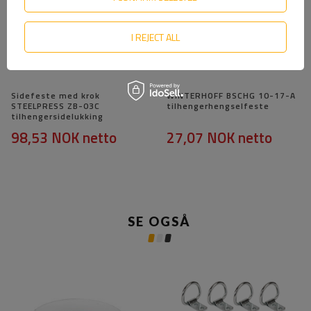
I REJECT ALL
Sidefeste med krok
WINTERHOFF BSCHG 10-17-A
STEELPRESS ZB-03C
tilhengerhengselfeste
tilhengersidelukking
98,53 NOK
netto
27,07 NOK
netto
SE OGSÅ