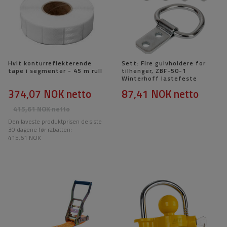
Hvit konturreflekterende
Sett: Fire gulvholdere for
tape i segmenter - 45 m rull
tilhenger, ZBF-50-1
Winterhoff lastefeste
374,07 NOK
netto
87,41 NOK
netto
415,61 NOK
netto
Den laveste produktprisen de siste
30 dagene før rabatten:
415,61 NOK