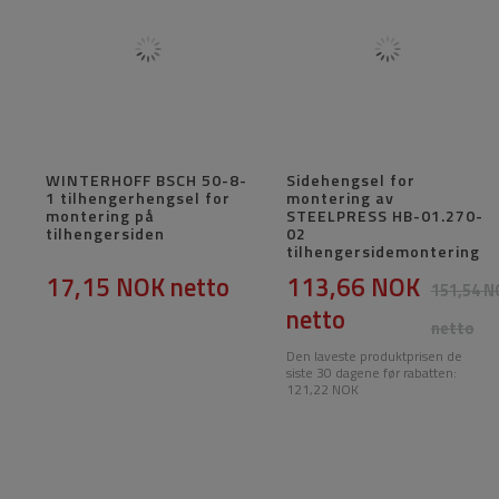
WINTERHOFF BSCH 50-8-
Sidehengsel for
1 tilhengerhengsel for
montering av
montering på
STEELPRESS HB-01.270-
tilhengersiden
02
tilhengersidemontering
17,15 NOK
netto
113,66 NOK
151,54 N
netto
netto
Den laveste produktprisen de
siste 30 dagene før rabatten:
121,22 NOK