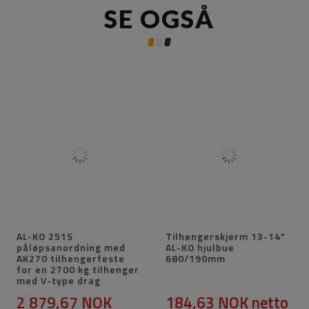
SE OGSÅ
AL-KO 251S
Tilhengerskjerm 13-14"
påløpsanordning med
AL-KO hjulbue
AK270 tilhengerfeste
680/190mm
for en 2700 kg tilhenger
med V-type drag
2 879,67 NOK
184,63 NOK
netto