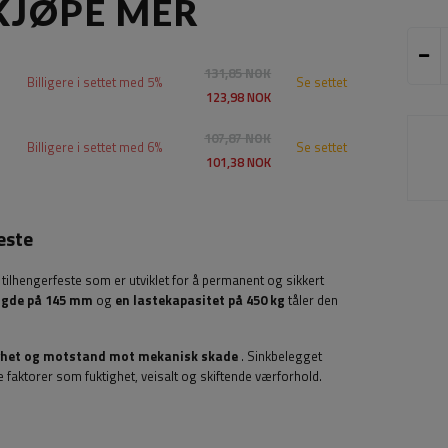
KJØPE MER
131,85 NOK
Billigere i settet med 5%
Se settet
123,98 NOK
107,87 NOK
Billigere i settet med 6%
Se settet
101,38 NOK
este
g tilhengerfeste som er utviklet for å permanent og sikkert
ngde på 145 mm
og
en lastekapasitet på 450 kg
tåler den
vhet og motstand mot mekanisk skade
. Sinkbelegget
e faktorer som fuktighet, veisalt og skiftende værforhold.