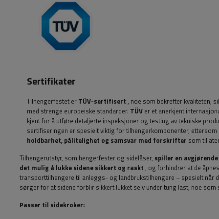
Sertifikater
Tilhengerfestet er
TÜV-sertifisert
, noe som bekrefter kvaliteten, 
med strenge europeiske standarder.
TÜV
er et anerkjent internasjon
kjent for å utføre detaljerte inspeksjoner og testing av tekniske prod
sertifiseringen er spesielt viktig for tilhengerkomponenter, ettersom
holdbarhet, pålitelighet og samsvar med forskrifter
som tillater
Tilhengerutstyr, som hengerfester og sidelåser,
spiller en avgjørende
det mulig å lukke sidene sikkert og raskt
, og forhindrer at de åpnes
transporttilhengere til anleggs- og landbrukstilhengere – spesielt når
sørger for at sidene forblir sikkert lukket selv under tung last, noe som
Passer til sidekroker: