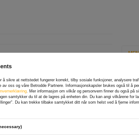
MEN
sents
 å sikre at nettstedet fungerer korrekt, tilby sosiale funksjoner, analysere tr
e av oss og våre Betrodde Partnere. Informasjonskapsler brukes også til å pe
nvernerklæring
. Mer informasjon om vilkår og personvern finner du også på 
en samtykker du til at de lagres på enheten din. Du kan angi vilkårene for lagr
linger". Du kan trekke tilbake samtykket ditt når som helst ved å fjerne info
olska Sp. z o. o.
Mer
necessary)