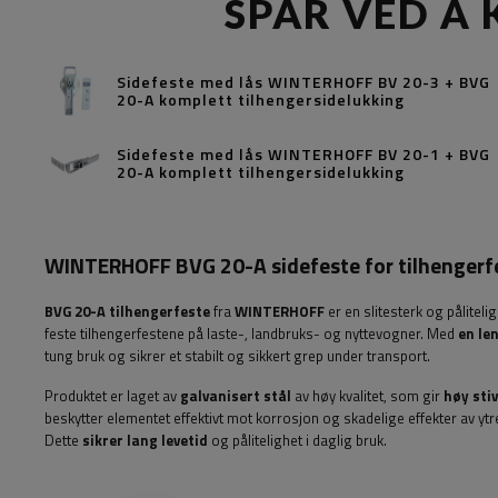
SPAR VED Å 
Sidefeste med lås WINTERHOFF BV 20-3 + BVG
20-A komplett tilhengersidelukking
Sidefeste med lås WINTERHOFF BV 20-1 + BVG
20-A komplett tilhengersidelukking
WINTERHOFF BVG 20-A sidefeste for tilhengerf
BVG 20-A tilhengerfeste
fra
WINTERHOFF
er en slitesterk og påliteli
feste tilhengerfestene på laste-, landbruks- og nyttevogner. Med
en le
tung bruk og sikrer et stabilt og sikkert grep under transport.
Produktet er laget av
galvanisert stål
av høy kvalitet, som gir
høy sti
beskytter elementet effektivt mot korrosjon og skadelige effekter av ytr
Dette
sikrer lang levetid
og pålitelighet i daglig bruk.