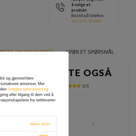
å velge et
produkt
Bestill på telefon:
+47 377 15 240
INGER OM PRODUKTET
SPØR ET SPØRSMÅL
ANDRE KJØPTE OGSÅ
afikk og gjennomføre
rsonalisere annonser. Mer
5/5
Din mening:
siden
Googles personvern og
ing eller tilgang til dem ved å
rmasjonskapslene fra nettleseren
Innholdet i din mening
Always active
Legg til ditt
eget