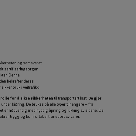
sikkerheten og samsvaret
alt sertifiseringsorgan
ukter. Denne
 den bekrefter deres
 sikker bruk i veitrafikk
.
 rolle for å sikre sikkerheten
til transportert last.
De gjør
 under kjøring. De brukes på alle typer tilhengere – fra
 det er nødvendig med hyppig åpning og lukking av sidene. De
 sikrer trygg og komfortabel transport av varer.