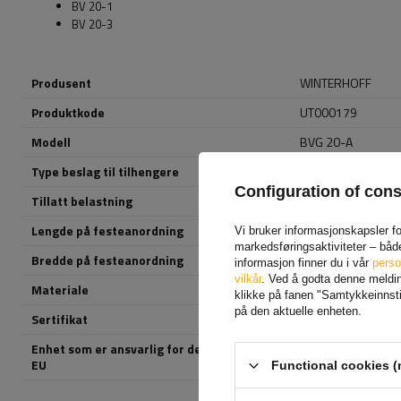
BV 20-1
BV 20-3
Produsent
WINTERHOFF
Produktkode
UT000179
Modell
BVG 20-A
Type beslag til tilhengere
sidefeste
Configuration of con
Tillatt belastning
450 kg
Lengde på festeanordning
145 mm
Vi bruker informasjonskapsler for
markedsføringsaktiviteter – båd
Bredde på festeanordning
35 mm
informasjon finner du i vår
perso
vilkår
. Ved å godta denne melding
Materiale
metall
klikke på fanen "Samtykkeinnstil
på den aktuelle enheten.
Sertifikat
TÜV
Enhet som er ansvarlig for dette produktet i
AL-KO Technology P
EU
Functional cookies (