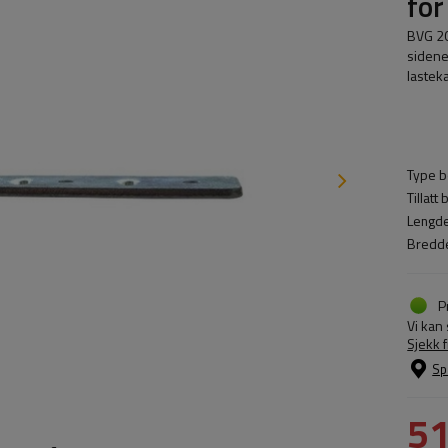
for
BVG 20
sidene
lastek
Type be
Tillatt
Lengde
Bredde
P
Vi kan
Sjekk 
Sp
51