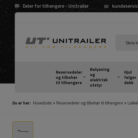
Deler for tilhengere - Unitrailer
kundeservic
Belysning
Reservedeler
Hjul
og
og tilbehør
felger
elektrisk
til tilhengere
dekk
utstyr
Du er her:
Hovedside
Reservedeler og tilbehør til tilhengere
Lukke