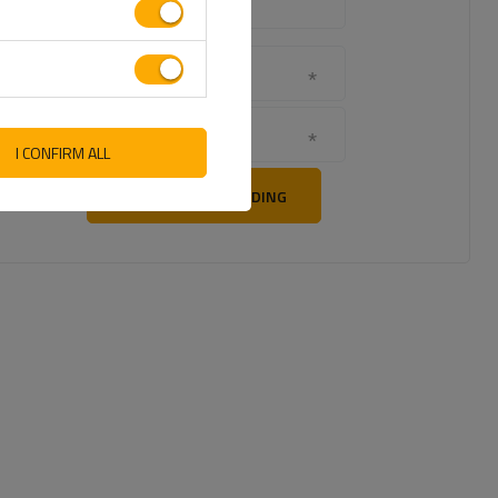
produktbilde:
Navnet ditt
Din epost
I CONFIRM ALL
SEND TILBAKEMELDING