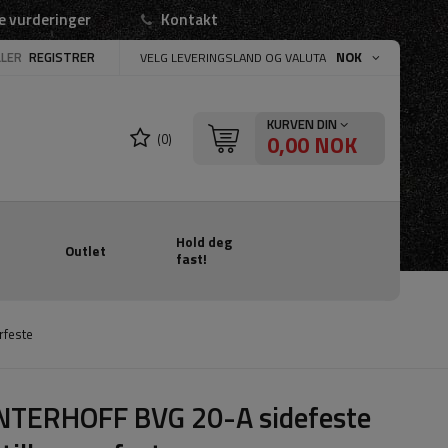
e vurderinger
Kontakt
LLER
REGISTRER
NOK
VELG LEVERINGSLAND OG VALUTA
KURVEN DIN
0,00 NOK
(0)
Hold deg
Outlet
fast!
rfeste
NTERHOFF BVG 20-A sidefeste