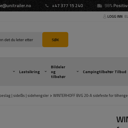
e@unitrailer.no
+47 377 15 240
98%
Positiv
LOGG INN
E
SØK
Bildeler
Lastsikring
og
Campingtilbehør
Tilbud
tilbehør
beslag | sidelås | sidehengsler
WINTERHOFF BVG 20-A sidefeste for tilhenge
WI