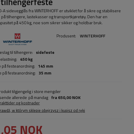
 tilhengerfeste
-A sidevegglås fra WINTERHOFF er utviklet for å sikre og stabilisere
 på tilhengere, lastekasser og transportkjøretøy. Den har en
apasitet på 450 kg, noe som sikrer sikker og holdbar bruk.
Produsent:
WINTERHOFF
slag til tilhengere:
sidefeste
 belastning:
450 kg
 på festeanordning:
145 mm
 på festeanordning:
35 mm
rodukt tilgjengelig i store mengder
 sende allerede
på mandag
fra
650,00 NOK
frakttider og kostnader
rawdź, w którym sklepie obejrzysz i kupisz od ręki
,05 NOK