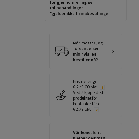
for gjennomføring av
tollbehandlingen.
*gjelder ikke firmabestillinger
Når mottar jeg
forsendelsen
min hvis jeg
bestiller nå?
Pris i poeng:
6 279,00 pkt.
Ved å kjøpe dette
produktet for
kontanter får du:
62,79 pkt.
Vår konsulent
hjelper deg med