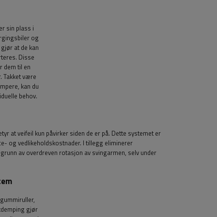
r sin plass i
rgingsbiler og
 gjør at de kan
rteres. Disse
r dem til en
r. Takket være
empere, kan du
viduelle behov.
r at veifeil kun påvirker siden de er på. Dette systemet er
ice- og vedlikeholdskostnader. I tillegg eliminerer
 grunn av overdreven rotasjon av svingarmen, selv under
stem
gummiruller,
tdemping gjør