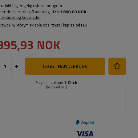
rodukt tilgjengelig i store mengder
 sende allerede
på mandag
fra
1 800,00 NOK
frakttider og kostnader
rawdź, w którym sklepie obejrzysz i kupisz od ręki
895,93 NOK
LEGG I HANDLEKURV
Szybkie zakupy
1-Click
(bez rejestracji)