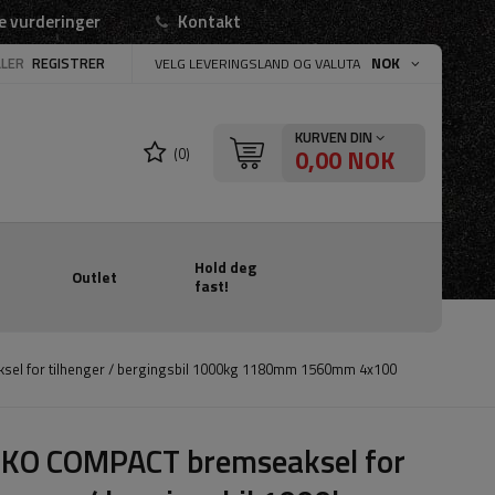
e vurderinger
Kontakt
LLER
REGISTRER
NOK
VELG LEVERINGSLAND OG VALUTA
KURVEN DIN
0,00 NOK
(0)
Hold deg
Outlet
fast!
el for tilhenger / bergingsbil 1000kg 1180mm 1560mm 4x100
-KO COMPACT bremseaksel for