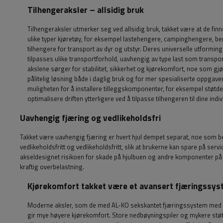
Tilhengeraksler – allsidig bruk
Tilhengeraksler utmerker seg ved allsidig bruk, takket være at de finne
ulike typer kjøretøy, for eksempel lastehengere, campinghengere, be
tilhengere for transport av dyr og utstyr. Deres universelle utforming
tilpasses ulike transportforhold, uavhengig av type last som transpo
akslene sørger for stabilitet, sikkerhet og kjørekomfort, noe som gjø
pålitelig løsning både i daglig bruk og for mer spesialiserte oppgave
muligheten for å installere tilleggskomponenter, for eksempel støtd
optimalisere driften ytterligere ved å tilpasse tilhengeren til dine indi
Uavhengig fjæring og vedlikeholdsfri
Takket være uavhengig fjæring er hvert hjul dempet separat, noe som bety
vedlikeholdsfritt og vedlikeholdsfritt, slik at brukerne kan spare på serv
akseldesignet risikoen for skade på hjulbuen og andre komponenter på
kraftig overbelastning.
Kjørekomfort takket være et avansert fjæringssy
Moderne aksler, som de med AL-KO sekskantet fjæringssystem med 
gir mye høyere kjørekomfort. Store nedbøyningspiler og mykere stø