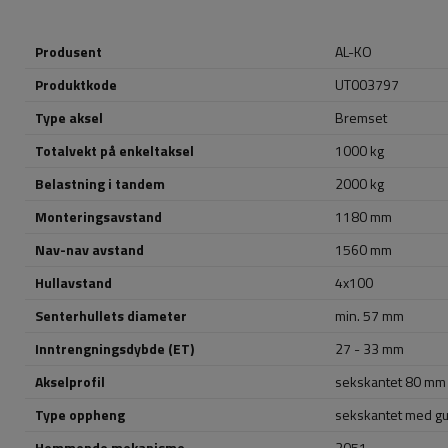
Produsent
AL-KO
Produktkode
UT003797
Type aksel
Bremset
Totalvekt på enkeltaksel
1000 kg
Belastning i tandem
2000 kg
Monteringsavstand
1180 mm
Nav-nav avstand
1560 mm
Hullavstand
4x100
Senterhullets diameter
min. 57 mm
Inntrengningsdybde (ET)
27 - 33 mm
Akselprofil
sekskantet 80 mm
Type oppheng
sekskantet med gu
Hemmende mekanisme
2051