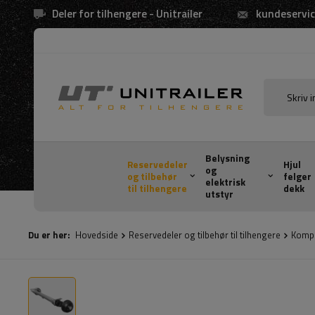
Deler for tilhengere - Unitrailer
kundeservic
Belysning
Reservedeler
Hjul
og
og tilbehør
felger
elektrisk
til tilhengere
dekk
utstyr
Du er her:
Hovedside
Reservedeler og tilbehør til tilhengere
Kompo