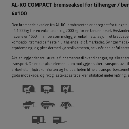
AL-KO COMPACT bremseaksel for tilhenger / b
4x100
Den bremsede akselen fra AL-KO-produsenten er beregnet for tunge til
på 1000 kg for en enkeltaksel og 2000 kg for en tandemaksel. Avstan
navene er 1560 mm, noe som muliggjør enkel installasjon i et bredt spe
kompatibilitet med de fleste hjul tilgjengelig på markedet. Svingarmspa
støtdemping, og øker dermed kjøresikkerheten, selv når den er fullastet
Aksler utgjør det strukturelle fundamentet til hver tilhenger, og sikrer
transport. De er et nøkkelelement som muliggjør sikker transport av ulike
sikkerheten, kjørekomforten og holdbarheten til hele transportsystemet
gods mot skade, og riktig lastekapasitet sikrer stabilitet under kjøring,