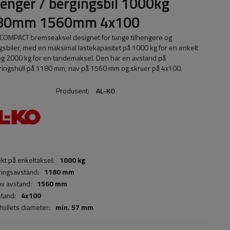
henger / bergingsbil 1000kg
80mm 1560mm 4x100
COMPACT bremseaksel designet for tunge tilhengere og
gsbiler, med en maksimal lastekapasitet på 1000 kg for en enkelt
og 2000 kg for en tandemaksel. Den har en avstand på
ingshull på 1180 mm, nav på 1560 mm og skruer på 4x100.
Produsent:
AL-KO
ekt på enkeltaksel:
1000 kg
ingsavstand:
1180 mm
v avstand:
1560 mm
stand:
4x100
hullets diameter:
min. 57 mm