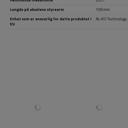
Lengde på akselens styrearm
158 mm
Enhet som er ansvarlig for dette produktet i
AL-KO Technology P
EU