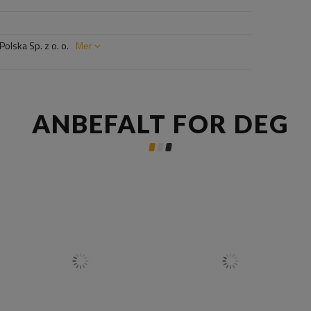
olska Sp. z o. o.
Mer
ANBEFALT FOR DEG