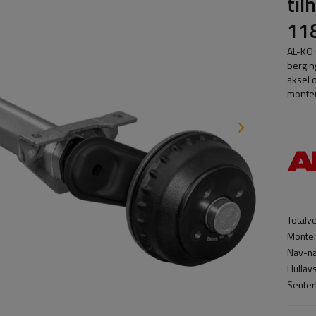
til
11
AL-KO 
bergin
aksel 
monter
Totalv
Monter
Nav-na
Hullav
Senter