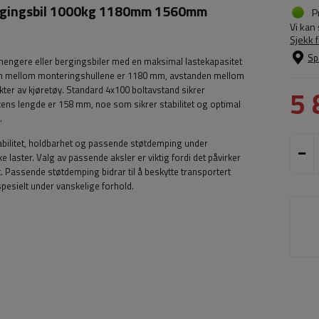
ergingsbil 1000kg 1180mm 1560mm
P
Vi kan
Sjekk 
Sp
hengere eller bergingsbiler med en maksimal lastekapasitet
den mellom monteringshullene er 1180 mm, avstanden mellom
kter av kjøretøy. Standard 4x100 boltavstand sikrer
5 
kens lengde er 158 mm, noe som sikrer stabilitet og optimal
.
 stabilitet, holdbarhet og passende støtdemping under
 laster. Valg av passende aksler er viktig fordi det påvirker
. Passende støtdemping bidrar til å beskytte transportert
 spesielt under vanskelige forhold.