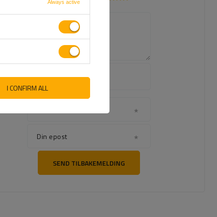
Always active
Innholdet i din mening
Legg til ditt
eget
produktbilde:
I CONFIRM ALL
Navnet ditt
Din epost
SEND TILBAKEMELDING