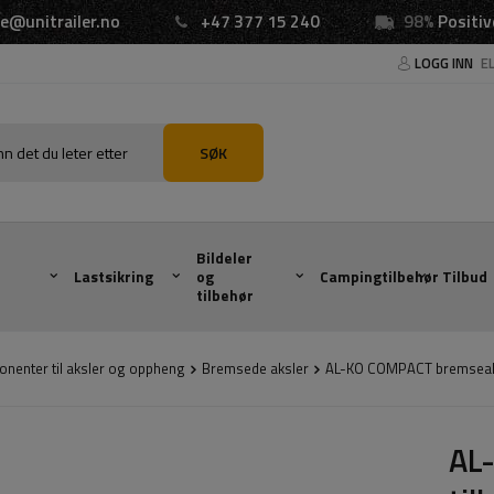
e@unitrailer.no
+47 377 15 240
98%
Positiv
LOGG INN
E
SØK
Bildeler
Lastsikring
og
Campingtilbehør
Tilbud
tilbehør
nenter til aksler og oppheng
Bremsede aksler
AL-KO COMPACT bremseaks
AL