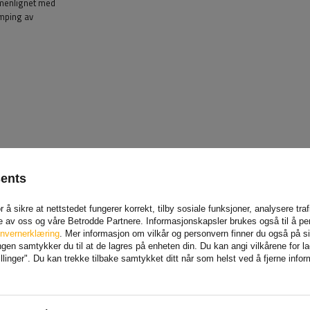
mmenlignet med
emping av
sents
styrt med kjøleribber som gir bedre varmeavledning, og
 å sikre at nettstedet fungerer korrekt, tilby sosiale funksjoner, analysere tr
ekanismene boltet, noe som gjør det enkelt å fjerne hele
e av oss og våre Betrodde Partnere. Informasjonskapsler brukes også til å pe
oldet betydelig. Spesiell forrigling lar deg også endre
MEN
nvernerklæring
. Mer informasjon om vilkår og personvern finner du også på 
uelle behov, noe som øker funksjonaliteten til systemet.
en samtykker du til at de lagres på enheten din. Du kan angi vilkårene for lagr
linger". Du kan trekke tilbake samtykket ditt når som helst ved å fjerne info