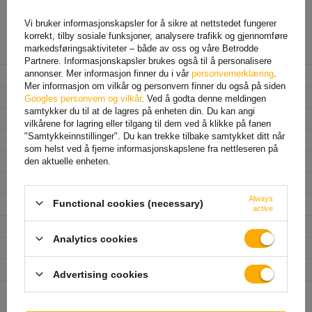
Vi bruker informasjonskapsler for å sikre at nettstedet fungerer
korrekt, tilby sosiale funksjoner, analysere trafikk og gjennomføre
markedsføringsaktiviteter – både av oss og våre Betrodde
Produsent
AL-KO
Partnere. Informasjonskapsler brukes også til å personalisere
annonser. Mer informasjon finner du i vår
personvernerklæring
.
Produktkode
UT002410
Mer informasjon om vilkår og personvern finner du også på siden
Type aksel
ubremset
Googles personvern og vilkår
. Ved å godta denne meldingen
samtykker du til at de lagres på enheten din. Du kan angi
Totalvekt på enkeltaksel
750 kg
vilkårene for lagring eller tilgang til dem ved å klikke på fanen
"Samtykkeinnstillinger". Du kan trekke tilbake samtykket ditt når
Monteringsavstand
1230 mm
som helst ved å fjerne informasjonskapslene fra nettleseren på
Nav-nav avstand
1610 mm
den aktuelle enheten.
Hullavstand
4x100
Always
Functional cookies (necessary)
Senterhullets diameter
min. 57 mm
active
Inntrengningsdybde (ET)
27 - 45 mm
Analytics cookies
Akselprofil
sekskantet 71 mm
Type oppheng
sekskantet med gummiruller
Advertising cookies
Lengde på akselens
145 mm
styrearm