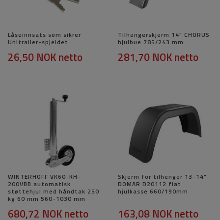
Låseinnsats som sikrer
Tilhengerskjerm 14" CHORUS
Unitrailer-spjeldet
hjulbue 785/243 mm
26,50 NOK
netto
281,70 NOK
netto
WINTERHOFF VK60-KH-
Skjerm for tilhenger 13-14"
200VBB automatisk
DOMAR D20112 flat
støttehjul med håndtak 250
hjulkasse 660/190mm
kg 60 mm 560-1030 mm
680,72 NOK
netto
163,08 NOK
netto