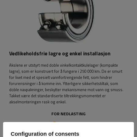
Vedlikeholdsfrie lagre og enkel installasjon
Akslene er utstyrt med doble vinkelkontaktkulelager (kompakte
lagre), som er konstruert for å fungere i 250 000 km. De er smurt
for livet med et spesielt vannfortrengende fett, som hindrer
forurensninger i å komme inn. Ytterligere sikkerhetstiltak, som
doble navpakninger, beskytter mekanismene mot vann og smuss.
Takket være det standardiserte tiltrekkingsmomentet er
akselmonteringen rask og enkel.
FOR NEDLASTING
Brukermanual
Unbraked Axle
Configuration of consents