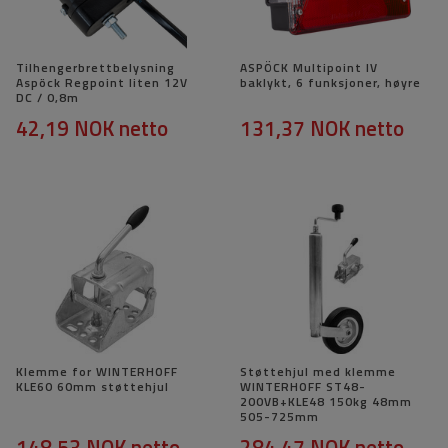
Tilhengerbrettbelysning
ASPÖCK Multipoint IV
Aspöck Regpoint liten 12V
baklykt, 6 funksjoner, høyre
DC / 0,8m
42,19 NOK
netto
131,37 NOK
netto
Klemme for WINTERHOFF
Støttehjul med klemme
KLE60 60mm støttehjul
WINTERHOFF ST48-
200VB+KLE48 150kg 48mm
505-725mm
148,53 NOK
netto
284,47 NOK
netto