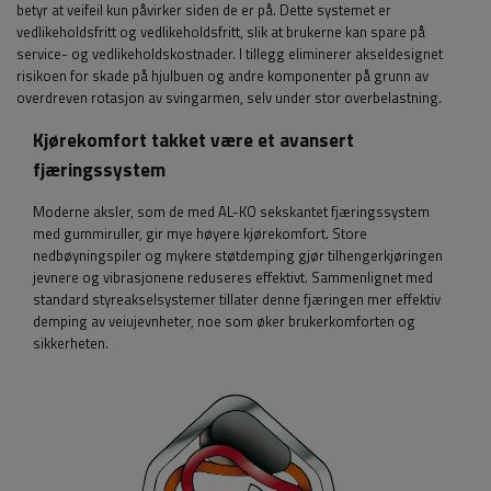
betyr at veifeil kun påvirker siden de er på. Dette systemet er
vedlikeholdsfritt og vedlikeholdsfritt, slik at brukerne kan spare på
service- og vedlikeholdskostnader. I tillegg eliminerer akseldesignet
risikoen for skade på hjulbuen og andre komponenter på grunn av
overdreven rotasjon av svingarmen, selv under stor overbelastning.
Kjørekomfort takket være et avansert
fjæringssystem
Moderne aksler, som de med AL-KO sekskantet fjæringssystem
med gummiruller, gir mye høyere kjørekomfort. Store
nedbøyningspiler og mykere støtdemping gjør tilhengerkjøringen
jevnere og vibrasjonene reduseres effektivt. Sammenlignet med
standard styreakselsystemer tillater denne fjæringen mer effektiv
demping av veiujevnheter, noe som øker brukerkomforten og
sikkerheten.