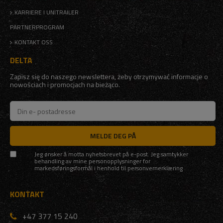
KARRIERE I UNITRAILER
PARTNERPROGRAM
KONTAKT OSS
DELTA
Zapisz się do naszego newslettera, żeby otrzymywać informacje o
nowościach i promocjach na bieżąco.
MELDE DEG PÅ
Jeg ønsker å motta nyhetsbrevet på e-post. Jeg samtykker
behandling av mine personopplysninger for
markedsføringsformål i henhold til
personvernerklæring
KONTAKT
+47 377 15 240