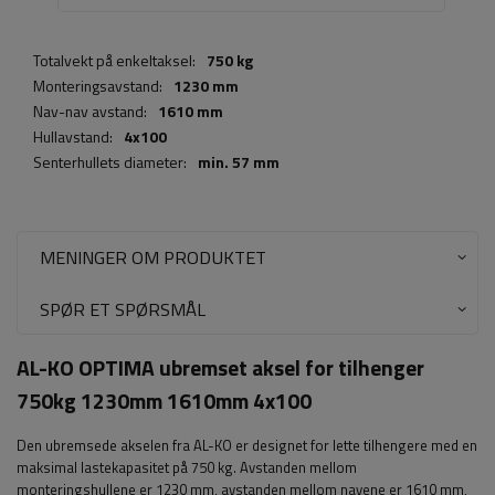
Totalvekt på enkeltaksel:
750 kg
Monteringsavstand:
1230 mm
Nav-nav avstand:
1610 mm
Hullavstand:
4x100
Senterhullets diameter:
min. 57 mm
MENINGER OM PRODUKTET
SPØR ET SPØRSMÅL
AL-KO OPTIMA ubremset aksel for tilhenger
750kg 1230mm 1610mm 4x100
Den ubremsede akselen fra AL-KO er designet for lette tilhengere med en
maksimal lastekapasitet på 750 kg. Avstanden mellom
monteringshullene er 1230 mm, avstanden mellom navene er 1610 mm,