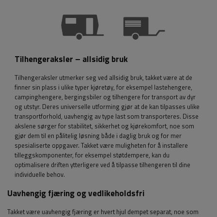
Tilhengeraksler – allsidig bruk
Tilhengeraksler utmerker seg ved allsidig bruk, takket være at de
finner sin plass i ulike typer kjøretøy, for eksempel lastehengere,
campinghengere, bergingsbiler og tilhengere for transport av dyr
og utstyr. Deres universelle utforming gjør at de kan tilpasses ulike
transportforhold, uavhengig av type last som transporteres. Disse
akslene sørger for stabilitet, sikkerhet og kjørekomfort, noe som
gjør dem til en pålitelig løsning både i daglig bruk og for mer
spesialiserte oppgaver. Takket være muligheten for å installere
tilleggskomponenter, for eksempel støtdempere, kan du
optimalisere driften ytterligere ved å tilpasse tilhengeren til dine
individuelle behov.
Uavhengig fjæring og vedlikeholdsfri
Takket være uavhengig fjæring er hvert hjul dempet separat, noe som